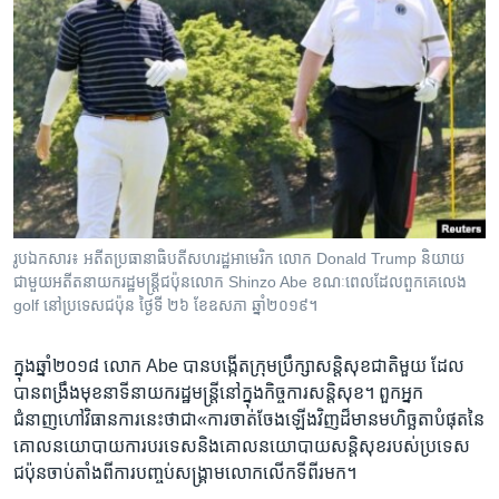
រូបឯកសារ៖ អតីត​ប្រធានាធិបតី​សហរដ្ឋ​អាមេរិក លោក​ Donald Trump និយាយ​
ជាមួយ​អតីត​នាយករដ្ឋមន្ត្រី​ជប៉ុនលោក Shinzo Abe ខណៈ​ពេល​ដែល​ពួកគេ​លេង​
golf នៅ​ប្រទេស​ជប៉ុន ថ្ងៃទី ២៦ ខែឧសភា ឆ្នាំ២០១៩។
ក្នុង​ឆ្នាំ​២០១៨ លោក Abe បាន​បង្កើត​ក្រុមប្រឹក្សាសន្តិសុខជាតិ​មួយ ដែល​
បាន​ពង្រឹងមុខ​នាទី​នាយករដ្ឋមន្ត្រី​នៅ​ក្នុង​កិច្ចការ​សន្តិសុខ។ ពួក​អ្នក​
ជំនាញហៅ​វិធានការនេះ​ថា​ជា«ការ​ចាត់ចែងឡើង​វិញ​ដ៏​មាន​មហិច្ឆតា​បំផុត​នៃ​
គោលនយោបាយការបរទេសនិង​គោលនយោបាយ​សន្តិសុខរបស់​ប្រទេស​
ជប៉ុនចាប់​តាំង​ពីការបញ្ចប់​សង្គ្រាម​លោក​លើក​ទីពីរ​មក។