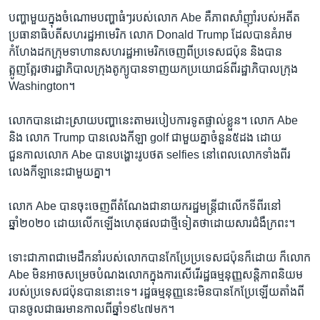
បញ្ហាមួយ​ក្នុង​ចំណោម​បញ្ហាធំៗ​របស់លោក Abe គឺ​ភាព​សាំញ៉ាំរបស់អតីត
ប្រធានាធិបតី​សហរដ្ឋ​អាមេរិក លោក Donald Trump ដែលបានគំរាម​
កំហែង​ដកក្រុមទាហានសហរដ្ឋ​អាមេរិក​ចេញ​ពី​ប្រទេស​ជប៉ុន ​និង​បាន
ត្អូញត្អែរថា​រដ្ឋាភិបាល​ក្រុង​តូក្យូ​បាន​ទាញយក​ប្រយោជន៍ពី​រដ្ឋាភិបាល​ក្រុង
Washington។
លោក​បានដោះស្រាយ​បញ្ហា​នេះតាម​របៀប​ការទូត​ផ្ទាល់​ខ្លួន។ លោក Abe
និង លោក Trump បាន​លេង​កីឡា golf ជា​មួយ​គ្នា​ចំនួន​៥​ដង ដោយ​
ជួនកាល​លោក Abe បាន​បង្ហោះ​រូបថត selfies នៅពេលលោក​ទាំង​ពីរ​
លេង​កីឡា​នេះ​ជា​មួយ​គ្នា។
លោក Abe បាន​ចុះចេញពីតំណែង​ជា​នាយករដ្ឋមន្ត្រីជា​លើក​ទី​ពីរ​នៅ​
ឆ្នាំ២០២០​ ដោយ​លើកឡើង​ហេតុផល​ជា​ថ្មី​ទៀត​ថា​ដោយសារ​ជំងឺ​ក្រពះ។
ទោះជា​ភាព​ជា​មេដឹកនាំ​របស់​លោកបាន​កែប្រែ​ប្រទេសជប៉ុនក៏​ដោយ ក៏លោក
Abe មិន​អាចសម្រេចបំណង​លោកក្នុង​ការ​សើរើ​រដ្ឋធម្មនុញ្ញ​សន្តិភាពនិយម
របស់​ប្រទេស​ជប៉ុន​បាន​នោះ​ទេ។ រដ្ឋធម្មនុញ្ញនេះ​មិន​បានកែ​ប្រែ​ឡើយតាំង​ពី
បានចូល​ជា​ធរមាន​កាល​ពី​ឆ្នាំ១៩៤៧មក។