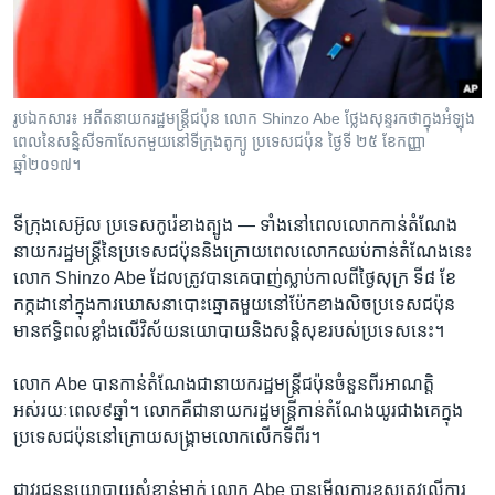
រចនា
សម្ព័ន្ធ​
Khmer English
រំលង​
និង​
បណ្តាញ​សង្គម
ចូល​
រូបឯកសារ៖ អតីត​នាយករដ្ឋមន្ត្រី​ជប៉ុន លោក Shinzo Abe ថ្លែង​សុន្ទរកថា​ក្នុង​អំឡុង
ទៅ​
ពេល​នៃ​សន្និសីទ​កាសែត​មួយ​នៅ​ទីក្រុង​តូក្យូ ប្រទេស​ជប៉ុន ថ្ងៃទី ២៥ ខែកញ្ញា
កាន់​
ឆ្នាំ២០១៧។
ទំព័រ​
ភាសា
ស្វែង​
ទីក្រុង​សេអ៊ូល ប្រទេស​កូរ៉េខាងត្បូង —
ទាំង​នៅ​ពេល​លោក​កាន់​តំណែង​
រក
នាយករដ្ឋមន្ត្រីនៃប្រទេស​ជប៉ុននិងក្រោយពេល​លោក​ឈប់​កាន់តំណែង​នេះ
លោក Shinzo Abe ដែលត្រូវ​បាន​គេ​បាញ់​ស្លាប់​កាល​ពីថ្ងៃ​សុក្រ ទី៨ ខែ​
កក្កដា​នៅក្នុង​ការ​ឃោសនាបោះឆ្នោត​មួយ​នៅ​ប៉ែក​ខាង​លិចប្រទេស​ជប៉ុន
មានឥទ្ធិពល​ខ្លាំងលើ​វិស័យ​នយោបាយ​និង​សន្តិសុខរបស់ប្រទេស​នេះ។
លោក Abe បាន​កាន់​តំណែងជា​នាយក​រដ្ឋមន្ត្រី​ជប៉ុន​ចំនួន​ពីរ​អាណត្តិ ​
អស់រយៈពេល​៩​ឆ្នាំ។ ​លោកគឺ​ជានាយករដ្ឋមន្ត្រី​កាន់តំណែង​យូរ​ជាង​គេ​ក្នុង​
ប្រទេស​ជប៉ុន​នៅ​ក្រោយ​សង្គ្រាមលោក​លើក​ទី​ពីរ។
ជា​វរជន​នយោបាយ​សំខាន់​ម្នាក់ លោក​ Abe បាន​មើល​ការ​ខុស​ត្រូវ​លើការ