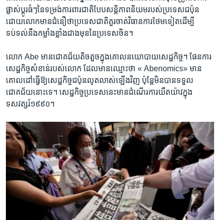
ផ្លាស់ប្តូរ​ធំៗ​នៃ​ទម្រង់ការពារ​ជាតិបែប​សន្តិភាពនិយម​របស់​ប្រទេស​ជប៉ុន ​
ដោយ​លោក​មានជំនឿ​ថាប្រទេស​ជាតិ​គួរ​ចាត់​វិធានការ​ថែម​ទៀត​ដើម្បី​
ទប់ទល់​នឹង​កម្លាំងខ្លាំង​ជាង​មុន​នៃ​ប្រទេសចិន។
លោក Abe មានជោគជ័យ​តិចតួចក្នុងគោលនយោបាយ​សេដ្ឋកិច្ច។ ផែនការ​
សេដ្ឋកិច្ចសំខាន់​របស់​លោក ដែល​មាន​ឈ្មោះ​ថា « Abenomics» មាន​
គោលដៅ​ធ្វើ​ឱ្យ​សេដ្ឋកិច្ច​ជប៉ុនលូត​លាស់​ឡើង​វិញ ប៉ុន្តែ​មិន​បាន​ទទួល​
ជោគជ័យ​នោះ​ទេ។ សេដ្ឋកិច្ច​ប្រទេស​នេះ​មានដំណើរ​ការ​យឺតយ៉ាវក្នុង​
ទសវត្សរ៍​១៩៩០។