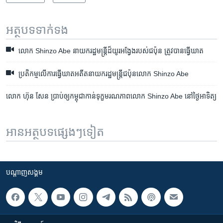
អត្ថបទ​ទាក់ទង
លោក​ Shinzo Abe ​នាយក​រដ្ឋមន្ត្រី​ដ៏​យូរ​អង្វែង​របស់​ជប៉ុន​ ត្រូវ​បាន​ធ្វើ​ឃាត
ប្រតិកម្មលើការធ្វើឃាតអតីតនាយករដ្ឋមន្ត្រីជប៉ុនលោក Shinzo Abe
លោក ហ៊ុន សែន ប្រាប់​ឲ្យ​កម្ពុជា​កាន់​ទុក្ខ​មរណភាព​លោក Shinzo Abe នៅ​ថ្ងៃ​អាទិត្យ
អានអត្ថបទផ្សេងៗទៀត
បណ្តាញ​សង្គម