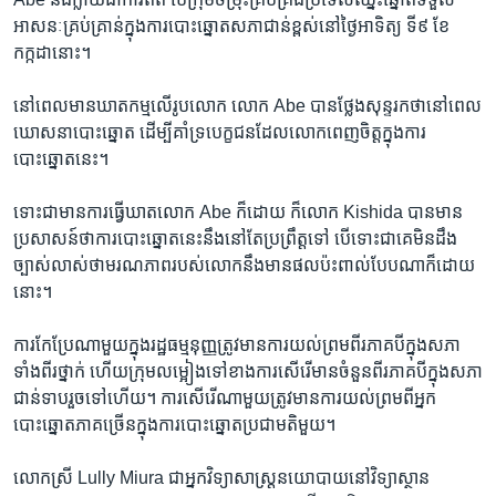
អាសនៈ​គ្រប់គ្រាន់ក្នុងការ​បោះឆ្នោត​សភា​ជាន់ខ្ពស់​នៅ​ថ្ងៃ​អាទិត្យ ទី៩ ខែ
កក្កដា​នោះ។
នៅ​ពេល​មាន​ឃាតកម្ម​លើ​រូប​លោក លោក​ Abe បាន​ថ្លែង​សុន្ទរកថា​នៅ​ពេល​
ឃោសនាបោះឆ្នោត ដើម្បី​គាំទ្រ​បេក្ខជនដែល​លោក​ពេញ​ចិត្ត​ក្នុង​ការ
បោះឆ្នោត​នេះ។
ទោះជាមាន​ការ​ធ្វើ​ឃាត​លោក Abe ក៏ដោយ​ ក៏​លោក Kishida បាន​មាន​
ប្រសាសន៍​ថាការបោះឆ្នោត​នេះ​នឹង​នៅ​តែ​ប្រព្រឹត្ត​ទៅ បើ​ទោះជា​គេ​មិនដឹង​
ច្បាស់លាស់​ថា​មរណភាព​របស់​លោកនឹង​មានផល​ប៉ះ​ពាល់​បែប​ណា​ក៏​ដោយ​
នោះ។
ការកែ​ប្រែណាមួយក្នុង​រដ្ឋធម្មនុញ្ញ​ត្រូវ​មាន​ការយល់​ព្រម​ពីរភាគបី​ក្នុង​សភា​
ទាំង​ពីរ​ថ្នាក់ ហើយក្រុម​លម្អៀងទៅខាង​ការ​សើរើមាន​ចំនួនពីរ​ភាគបី​ក្នុង​សភា​
ជាន់​ទាបរួច​ទៅ​ហើយ។ ការសើរើ​ណា​មួយត្រូវ​មានការ​យល់ព្រម​ពី​អ្នក​
បោះឆ្នោតភាគ​ច្រើនក្នុងការ​បោះឆ្នោត​ប្រជាមតិមួយ។
លោកស្រី Lully Miura ជា​អ្នក​វិទ្យាសាស្ត្រនយោបាយនៅ​វិទ្យាស្ថាន