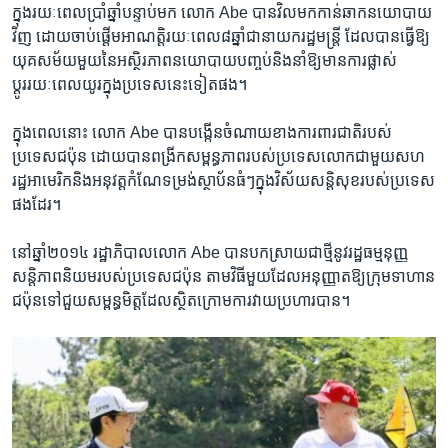
ក្នុង​រយៈពេល​ប្រាំឆ្នាំ​បន្ទាប់​មក លោក Abe ​បាន​វិលមក​កាន់​ឆាក​នយោបាយ​
វិញ ដោយ​ចាប់ផ្តើម​អាណត្តិ​រយៈពេល​៨ឆ្នាំ​ជា​នាយក​រដ្ឋមន្ត្រី ដែល​បាន​ធ្វើ​ឱ្យ​
យុគសម័យ​មួយ​នៃ​អស្ថិរភាព​នយោបាយ​បញ្ចប់និង​នាំ​ឱ្យ​មានការ​ផ្លាស់
ប្តូររយៈពេល​យូរក្នុ​ងប្រទេស​នេះ​ទៀត​ផង។
ក្នុងពេល​នោះ លោក Abe បានបង្កើន​ចំណាយ​ខាង​ការពារជាតិ​របស់​
ប្រទេស​ជប៉ុន ដោយបាន​ពង្រីកសម្ពន្ធភាព​របស់​ប្រទេស​លោក​ជា​មួយសហ
រដ្ឋ​អាមេរិក​និង​អនុវត្ត​កំណែទម្រង់​ស្ថាប័ន​ធំៗ​ក្នុង​វិស័យ​សន្តិសុខរបស់​ប្រទេស​
ផង​ដែរ។
នៅឆ្នាំ២០១៤ ​រដ្ឋាភិបាលលោក Abe បានបក​ស្រាយ​ជា​ថ្មីនូវ​រដ្ឋធម្មនុញ្ញ​
សន្តិភាព​និយមរបស់​ប្រទេស​ជប៉ុន តាម​វិធី​មួយដែល​អនុញ្ញាត​ឱ្យក្រុមទាហាន​
ជប៉ុនទៅជួយ​សម្ពន្ធមិត្ត​ដែល​ស្ថិត​ក្រោម​ការ​វាយ​ប្រហារ​បាន។