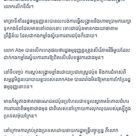
លោក​លើក​ទី​ពីរ។
មាត្រា​ទី​៩​នៃ​រដ្ឋធម្មនុញ្ញ​នេះ​បាន​លះបង់​ការ​ធ្វើ​សង្គ្រាមនិងហាមប្រាមការ​រក្សា​
ទុក​កងទ័ពដែល​មាននៅ​ពេល​នោះ ទោះជាជប៉ុនមានកងយោធា​តាម​
ព្រឹត្តិន័យ ដែល​ជា​កង​កម្លាំងស្វ័យការពារជប៉ុន​ក៏​ដោយ។
លោក​ Abe បាន​លើក​ហេតុផលថារដ្ឋធម្មនុញ្ញគួរ​ត្រូវសើរើតាម​វិធីមួយដែល​
ដាក់​កងកម្លាំងស្វ័យការពារឱ្យ​ឋិត​លើ​បរិបទ​ផ្លូវ​ការ​ជាង​មុន។
នៅ​ទី​បញ្ចប់ ការស្អប់​សង្គ្រាមខ្លាំង​ដោយ​ប្រជារាស្ត្រជប៉ុន និង​ការ​ជំទាស់​ពី​
សម្ពន្ធមិត្ត​នយោបាយ​ខ្លះ​របស់​លោកAbe បាន​រារាំងមិន​ឱ្យ​មាន​ការ​កែប្រែ​រដ្ឋ
ធម្មនុញ្ញ​នោះ​ទេ។
មាន​ភ័ស្តុតាងថា​សាធារណជន​ជប៉ុនប្រហែល​ជា​ទទួល​ស្វាគមន៍គោលជំហរ​
ការពារ​ជាតិ​ធម្មតា​ជាង​មុន​ ​ជាពិសេសនៅ​ក្រោយ​ការលុកលុយរបស់រុស្ស៊ីក្នុង​
ប្រទេស​អ៊ុយក្រែន។
នៅ​ក្រោមការ​គ្រប់គ្រង​ប្រទេស​ដោយ​នាយករដ្ឋមន្ត្រី​បច្ចុប្បន្ន​ គឺ​លោក