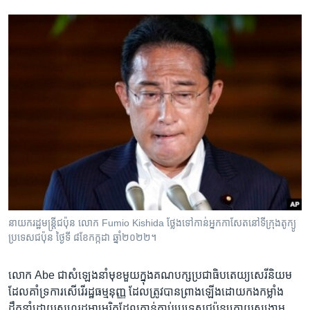
នាយករដ្ឋមន្ត្រី​ជប៉ុន លោក Fumio Kishida ថ្លែង​ទៅ​កាន់​អ្នក​កាសែត​នៅ​ទីក្រុង​តូក្យូ
ប្រទេស​ជប៉ុន ថ្ងៃទី ៨ខែកក្កដា ឆ្នាំ២០២២។
លោក Abe ជាសំឡេងនាំ​មុខ​មួយក្នុង​គណបក្សប្រជាធិបតេយ្យ​សេរី​និយម
ដែលគាំទ្រការ​សើរើរដ្ឋធម្មនុញ្ញ ដែល​ត្រូវ​បាន​ព្រាងឡើង​ដោយ​កង​កម្លាំង
ដឹកនាំ​ដោយ​សហរដ្ឋ​អាមេរិក​ដែល​កាន់កាប់​ប្រទេស​ជប៉ុនក្រោយ​សង្គ្រាម​