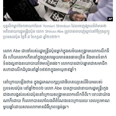
បុគ្គលិក​ម្នាក់​ចែកចាយ​កាសែត Yomiuri Shimbun ដែល​ចេញ​ផ្សាយ​ព័ត៌មាន​ថា
អតីត​នាយករដ្ឋមន្ត្រី​ជប៉ុន លោក Shinzo Abe ត្រូវ​បាន​គេ​បាញ់​ស្លាប់​នៅ​ទីក្រុង​តូក្យូ
ប្រទេស​ជប៉ុន ថ្ងៃទី ៨ ខែកក្កដា ឆ្នាំ២០២២។
លោក​ Abe ជាចៅរបស់​រដ្ឋមន្ត្រី​ជប៉ុន​ម្នាក់ក្នុង​សម័យ​សង្គ្រាម​លោក​លើក​ទី​
ពីរ ហើយលោកកើត​នៅ​ក្នុង​គ្រួសារមួយមានធនធាន​ច្រើន ​និងមានទំនាក់
ទំនងល្អខាង​នយោបាយ​ថែម​ទៀត​ផង។ លោកបានជាប់​ឆ្នោតជា​សមាជិក​
សភា​ជា​លើក​ដំបូង​នៅ​ឆ្នាំ​១៩៩៣​ក្នុង​អាយុ៣៩​ឆ្នាំ។
នៅក្រោយឡើង​ឋានៈ​ក្នុង​ជួរ​គណបក្សប្រជាធិបតេយ្យ​សេរីនិយម​របស់​
ប្រទេស​ជប៉ុន នៅ​ឆ្នាំ២០០៦ លោក Abe បានក្លាយជានាយករដ្ឋមន្ត្រី​ក្មេង​
ជាង​គេបង្អស់​របស់​ជប៉ុន​នៅ​ក្រោយ​សង្គ្រាម​លោក​លើក​ទីពីរ។ ទោះ​ជា​យ៉ាង​
ណា​ក៏​ដោយ​ ក៏លោក​បាន​លាលែងពីតំណែង​នេះ​ក្រោយ​រយៈពេល​ប្រមាណ​
មួយ​ឆ្នាំ​ដោយសារ​លោក​មាន​ជំងឺ​ក្រពះ​ធ្ងន់ធ្ងរ។