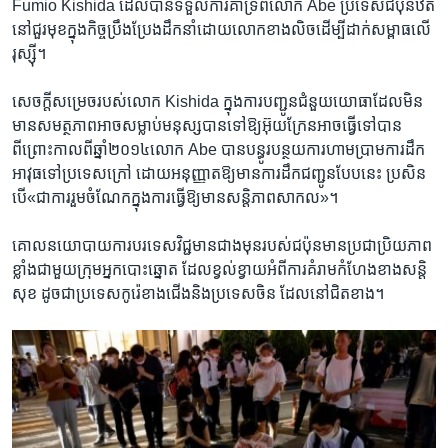
Fumio Kishida ដែលបាន​ទទួល​ការ​គាំទ្រ​ពី​លោក Abe ប្រទេសជប៉ុន​ឋិត​
នៅ​ជួរ​មុខ​ក្នុង​កិច្ច​ប្រឹងប្រែង​ដឹកនាំ​ដោយលោក​ខាងលិចដើម្បី​ដាក់​សម្ពាធលើ​
រុស្ស៊ី។
សេចក្តីសម្រេច​របស់លោក​ Kishida ក្នុង​ការ​បញ្ជូនជំនួយយោធា​ដែលមិន
មាន​សមត្ថភាព​អាច​សម្លាប់មនុស្ស​បាន​ទៅ​ឱ្យ​អ៊ុយក្រែន​អាចធ្វើ​ទៅ​បាន ​
ពីព្រោះកាល​ពី​ឆ្នាំ២០១៤​លោក Abe បាន​បន្ធូរ​បន្ថយ​ការ​ហាមប្រាម​ការ​ដឹក​
អាវុធ​ទៅ​ប្រទេស​ក្រៅ ដោយ​អនុញ្ញាត​ឱ្យ​មានការ​ដឹកជញ្ជូន​បែប​នេះ ប្រសិន​
បើ«ជា​ការ​រួម​ចំណែកក្នុងការ​ធ្វើ​ឱ្យ​មាន​សន្តិភាព​សាកល»។
គោល​នយោបាយការបរទេស​វិជ្ជមាន​ជាង​មុនរបស់ជប៉ុនមាន​ប្រជាប្រិយភាព
ខ្លាំង​ជា​មួយក្រុមអ្នក​បោះឆ្នោត​ ដែល​ខ្វល់ខ្វាយ​អំពី​ការ​គំរាម​កំហែង​ខាង​សន្តិ
សុខ​ ដូចជា​ប្រទេស​កូរ៉េខាង​ជើង​និង​ប្រទេស​ចិន​ ដែលនៅ​ជិត​ខាង។