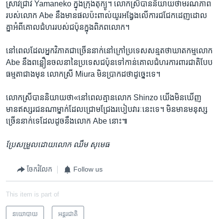
ស្រាវជ្រាវ​ Yamaneko ក្នុងក្រុង​តុក្យូ។ លោក​ស្រី​បាន​និយាយ​ថា​មរណភាព​
របស់​លោក Abe នឹងមាន​ផល​ប៉ះពាល់យូរ​អង្វែង​លើការ​ជជែកដេញ​ដោល
គ្នា​អំពី​គោលជំហររបស់​ជប៉ុនក្នុង​ពិភពលោក។
នៅ​ពេល​ដែល​អ្នក​វិភាគជាច្រើន​នាក់​នៅ​ក្រៅប្រទេសសន្មតថាឃាតកម្ម​លោក
Abe នឹង​ពន្លឿន​ចលនា​នៃ​ប្រទេស​ជប៉ុនទៅ​កាន់គោលជំហរ​ការពារ​ជាតិបែប
ធម្មតា​ជាងមុន​ ​លោកស្រី​ Miura មិន​ប្រាកដ​ថាដូច្នេះ​ទេ។
លោកស្រីបាននិយាយ​ថា«នៅ​ពេល​គ្មាន​លោក​ Shinzo យើង​មិនឃើញ​
មាន​ឥស្សរជន​ណាម្នាក់​ដែល​ជ្រោមជ្រែងរបៀបវារៈ​នេះ​ទេ។ មិន​មាន​មនុស្ស​
ច្រើន​នាក់ទេ​ដែល​ដូច​នឹង​លោក Abe នោះ៕
ប្រែសម្រួល​ដោយ​លោក ឈឹម សុមេធ
ចែករំលែក
Follow us
This item is part of
នយោបាយ
អន្តរជាតិ