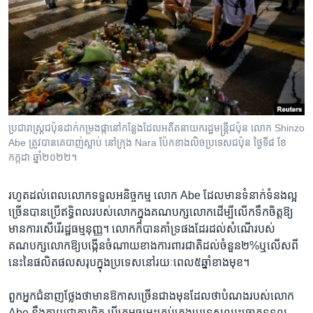
ប្រជារាស្ត្រ​ជប៉ុន​ដាក់​កម្រង​ផ្កា​នៅ​កន្លែង​ដែល​អតីត​នាយករដ្ឋមន្ត្រី​ជប៉ុន លោក Shinzo
Abe ត្រូវ​បាន​គេ​បាញ់​ស្លាប់​ នៅ​ក្រុង Nara ប៉ែក​ខាង​លិច​ប្រទេស​ជប៉ុន ថ្ងៃទី៨ ខែ
កក្កដា ឆ្នាំ២០២២។
រហូត​ដល់​ពេល​លោកទទួល​អនិច្ចកម្ម​ លោក Abe ដែល​មានទំនាក់ទំនងល្អ​
ច្រើន​បាន​ប្រើ​ឥទ្ធិពលរបស់​លោកក្នុង​គណបក្ស​លោក​ដើម្បីលើក​ទឹក​ចិត្ត​ឱ្យ​
មាន​ការ​សើរើ​រដ្ឋធម្មនុញ្ញ។ លោកក៏​បានគាំទ្រ​ផង​ដែរ​ដល់សំណើរបស់​
គណបក្ស​លោក​ឱ្យបង្កើន​ចំណាយ​ខាង​ការពារ​ជាតិ​ដល់​ចំនួន​២%ឬលើស​ពី
នេះនៃផលិតផល​សរុបក្នុង​ប្រទេសនៅ​រយៈ​ពេល​៥ឆ្នាំ​ខាង​មុខ។​
ពួក​អ្នក​ជំនាញ​ថ្លែង​ថាមានឱកាស​ច្រើន​ជាង​មុន​ដែល​ថា​បំណង​របស់​លោក
Abe នឹងក្លាយជា​ការពិត បើក្រុម​ចម្រុះ​គ្រប់គ្រង​ប្រទេស​ឈ្នះ​ឆ្នោតទទួល