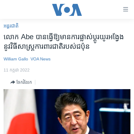
ភ្ជាប់​
ទៅ​
គេហទំព័រ​
អន្តរជាតិ
កម្ពុជា
ទាក់ទង
លោក Abe បាន​ធ្វើ​​ឱ្យ​មាន​​ការ​​ផ្លាស់ប្ដូរ​យូរ​អង្វែង​
រំលង​
អន្តរជាតិ
នូវ​វិធីសាស្ត្រ​ការពារ​ជាតិ​របស់​ជប៉ុន
និង​
អាមេរិក
ចូល​
William Gallo
VOA News
ទៅ​​
ចិន
ទំព័រ​
11 កក្កដា 2022
ហេឡូវីអូអេ
ព័ត៌មាន​​
ចែករំលែក
តែ​
កម្ពុជាច្នៃប្រតិដ្ឋ
ម្តង
ព្រឹត្តិការណ៍ព័ត៌មាន
រំលង​
និង​
ទូរទស្សន៍ / វីដេអូ​
ចូល​
វិទ្យុ / ផតខាសថ៍
ទៅ​
ទំព័រ​
កម្មវិធីទាំងអស់