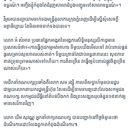
ឧទ្ធរណ៍។​ អញ្ចឹង​ខ្ញុំ​កំពុង​តែ​ជំរុញ​សាលា​ដំបូង​បញ្ជូន​ទៅ​សាលា​ឧទ្ធរណ៍»។​
វីអូអេ​បាន​ព្យាយាម​ទាក់ទង​មន្ត្រី​តុលាការ​ក្រុង​ភ្នំពេញ​ដើម្បី​ស្នើ​សុំសេចក្តី​
អត្ថាធិប្បាយ តែ​មិន​អាច​ទាក់ទង​បាន​ទេ។​
លោក​ អំ សំអាត​ ប្រធាន​ផ្នែក​អង្កេត​នៃ​អង្គការ​សិទ្ធិ​មនុស្ស​លីកាដូ​មាន​
ប្រសាសន៍​ថា៖​«ការ​ធ្វើ​កូដកម្ម​អត់​អាហារ​ ទី​មួយ​យើង​មើល​ទៅ​ វា​ប៉ះពាល់​ធ្ងន់​
ធ្ងរ​សម្រាប់​សុខ​ភាព​របស់​គាត់។ ​ទីមួយ​គ្រាន់​តែ​ជាប់​ពន្ធនាគារ​នេះ​ ​សុខភាព​
គាត់​ទ្រុឌ​ទ្រោម​ណាស់​ទៅ​ហើយ។​ ​ការ​គិត​ច្រើន ​វា​ធ្វើ​ឲ្យប៉ះពាល់​ផ្លូវ​ចិត្ត​ច្រើន​
ណាស់​ហើយ»។​
មេ​ដឹកនាំ​គណបក្ស​ប្រឆាំង​គឺ​លោក ​សម រង្ស៊ី​ កាល​ពី​សប្តាហ៍​មុន​បាន​ជួប​
ជាមួយ​លោក​នាយករដ្ឋមន្ត្រី​ហ៊ុន សែន​ដើម្បី​ទាម​ទារ​ឲ្យដោះ​លែង​សកម្ម​ជន​
គណបក្ស​ សកម្មជន​ដីធ្លី​នៅ​តំបន់​បឹង​កក់​ និង​ព្រះ​សង្ឃ​សរុប​ចំនួន​១៩​នាក់​ឲ្យ
មាន​សេរីភាព​វិញ។
លោក ​យឹម សុវណ្ណ​ អ្នក​នាំ​ពាក្យ​គណបក្ស​ បាន​បញ្ជាក់​នៅ​ថ្ងៃ​ច័ន្ទ​នេះ​ថា​
ដំណើរ​ការ​ដោះ​លែង​ពួក​គេ​កំពុង​ដំណើរការ៕