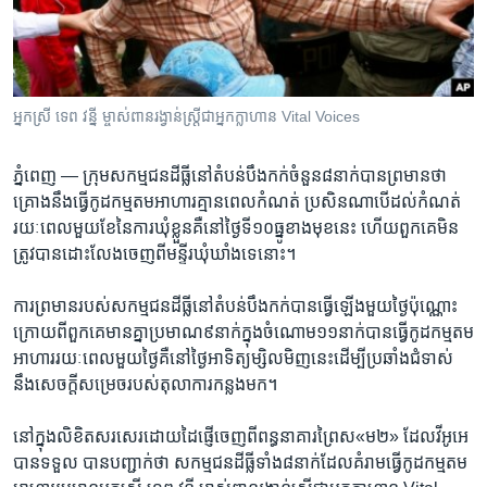
រចនា
សម្ព័ន្ធ​
Khmer English
រំលង​
និង​
បណ្តាញ​សង្គម
ចូល​
​អ្នក​ស្រី​ ទេព វន្នី​ ម្ចាស់​​ពាន​រង្វាន់​ស្រ្តី​ជា​អ្នក​ក្លាហាន​ Vital Voices
ទៅ​
កាន់​
ភ្នំពេញ —
ក្រុម​សកម្មជន​ដីធ្លី​នៅ​តំបន់​បឹងកក់​ចំនួន​៨​នាក់​បាន​ព្រមាន​ថា ​
ទំព័រ​
ភាសា
គ្រោង​នឹង​ធ្វើ​កូដកម្ម​តម​អាហារ​គ្មាន​ពេល​កំណត់​ ប្រសិន​ណា​បើ​ដល់​កំណត់​
ស្វែង​
រយៈ​ពេល​មួយ​ខែនៃ​ការ​ឃុំ​ខ្លួន​គឺ​នៅ​ថ្ងៃ​ទី​១០​ធ្នូ​ខាង​មុខ​នេះ ​ហើយ​ពួកគេមិន​
រក
ត្រូវ​បាន​ដោះ​លែង​ចេញ​ពី​មន្ទីរ​ឃុំ​ឃាំង​ទេនោះ។
ការ​ព្រមាន​របស់​សកម្មជន​ដីធ្លី​នៅ​តំបន់​បឹងកក់​បាន​ធ្វើ​ឡើង​មួយ​ថ្ងៃ​ប៉ុណ្ណោះ​
ក្រោយ​ពី​ពួក​គេ​មាន​គ្នា​ប្រមាណ​៩​នាក់​ក្នុង​ចំណោម​១១​នាក់​បាន​ធ្វើកូដកម្ម​តម​
អាហារ​រយៈ​ពេល​មួយ​ថ្ងៃ​គឺ​នៅ​ថ្ងៃ​អាទិត្យ​ម្សិល​មិញ​នេះ​ដើម្បី​ប្រឆាំង​ជំទាស់​
នឹង​សេចក្តី​សម្រេចរបស់​តុលាការ​កន្លង​មក។​
នៅ​ក្នុង​លិខិត​សរសេរ​ដោយ​ដៃផ្ញើ​ចេញ​ពី​ពន្ធនាគារព្រៃ​ស​«ម២»​ ដែល​វីអូអេ​
បាន​ទទួល​ ​បាន​បញ្ជាក់​ថា​ សកម្មជន​ដីធ្លី​ទាំង​៨​នាក់​ដែល​គំរាម​ធ្វើ​កូដកម្ម​តម​