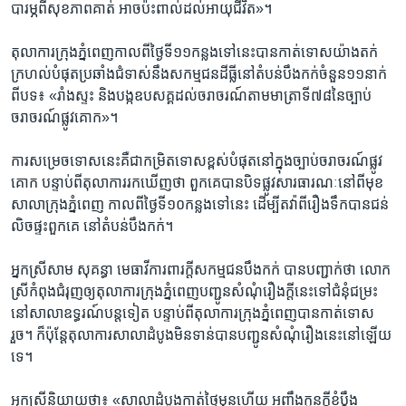
បារម្ភ​ពី​សុខភាព​គាត់​ អាច​ប៉ះពាល់​ដល់​អាយុ​ជីវិត»។
តុលាការ​ក្រុង​ភ្នំពេញ​កាល​ពី​ថ្ងៃទី​១១​កន្លង​ទៅ​នេះ​បាន​កាត់​ទោស​យ៉ាង​តក់​
ក្រហល់​បំផុត​ប្រឆាំង​ជំទាស់​នឹង​សកម្ម​ជន​ដីធ្លី​នៅ​តំបន់​បឹងកក់​ចំនួន​១១​នាក់​
ពី​បទ៖ ​«រាំង​ស្ទះ​ និង​បង្ក​ឧបសគ្គ​ដល់​ចរាចរណ៍​តាម​មាត្រាទី​៧៨​នៃ​ច្បាប់​
ចរាចរណ៍​ផ្លូវ​គោក»។​
ការ​សម្រេចទោស​នេះ​គឺ​ជាកម្រិតទោស​ខ្ពស់​បំផុត​នៅ​ក្នុង​ច្បាប់​ចរាចរណ៍​ផ្លូវ​
គោក​ បន្ទាប់​ពី​តុលាការ​រក​ឃើញ​ថា​ ពួកគេ​បាន​បិទ​ផ្លូវ​សារធារណៈ​នៅ​ពីមុខ​
សាលា​ក្រុង​ភ្នំពេញ ​កាល​ពី​ថ្ងៃ​ទី​១០​កន្លង​ទៅ​នេះ​ ដើម្បី​តវ៉ា​ពី​រឿង​ទឹក​បាន​ជន់​
លិច​ផ្ទះ​ពួកគេ​ នៅ​តំបន់​បឹងកក់។
អ្នក​ស្រី​សាម សុគន្ធា​ មេធាវី​ការ​ពារ​ក្តី​សកម្មជន​បឹងកក់​ បាន​បញ្ជាក់​ថា លោក​
ស្រី​កំពុង​ជំរុញ​ឲ្យ​តុលាការ​ក្រុង​ភ្នំពេញបញ្ជូន​សំណុំ​រឿង​ក្តី​នេះ​ទៅ​ជំនុំ​ជម្រះ
នៅ​សាលា​ឧទ្ធរណ៍​បន្ត​ទៀត​ បន្ទាប់​ពី​តុលាការ​ក្រុង​ភ្នំពេញ​បាន​កាត់​ទោស​
រួច។ ក៏ប៉ុន្តែ​តុលាការ​សាលា​ដំបូង​មិន​ទាន់​បាន​បញ្ជូន​សំណុំ​រឿង​នេះ​នៅ​ឡើយ​
ទេ។​
អ្នក​ស្រី​និយាយ​ថា៖​ «សាលា​ដំបូង​កាត់​ថ្ងៃ​មុន​ហើយ​ អញ្ចឹង​កូន​ក្តី​ខ្ញុំ​ប្តឹង​