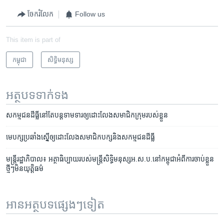
ចែករំលែក
Follow us
This item is part of
កម្ពុជា
សិទ្ធិ​មនុស្ស
អត្ថបទ​ទាក់ទង
សកម្មជន​ដីធ្លី​នៅ​តែ​បន្ត​ទាម​ទារ​ឲ្យ​ដោះ​លែង​សមាជិក​ក្រុម​របស់​ខ្លួន
មេ​បក្ស​ប្រឆាំង​ស្នើ​​​ឲ្យ​ដោះលែង​​សមាជិក​បក្ស​និង​សកម្មជន​ដីធ្លី
មន្ត្រី​រដ្ឋាភិបាល៖ ​អត្ថាធិប្បាយ​របស់​​មន្ត្រី​សិទ្ធិ​មនុស្ស​អ.ស.ប.​នៅ​កម្ពុជា​អំពី​ការ​ចាប់​ខ្លួន​
ថ្មីៗ​​មិន​យុត្តិធម៌
អានអត្ថបទផ្សេងៗទៀត