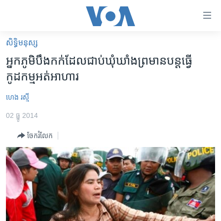
ភ្ជាប់​
ទៅ​
គេហទំព័រ​
សិទ្ធិ​មនុស្ស
កម្ពុជា
ទាក់ទង
អ្នក​ភូមិ​បឹងកក់​ដែល​ជាប់​ឃុំឃាំង​ព្រមាន​បន្ត​ធ្វើ​
រំលង​
អន្តរជាតិ
កូដកម្ម​អត់​អាហារ
និង​
អាមេរិក
ចូល​
ហេង រស្មី
ទៅ​​
ចិន
ទំព័រ​
02 ធ្នូ 2014
ហេឡូវីអូអេ
ព័ត៌មាន​​
ចែករំលែក
តែ​
កម្ពុជាច្នៃប្រតិដ្ឋ
ម្តង
ព្រឹត្តិការណ៍ព័ត៌មាន
រំលង​
និង​
ទូរទស្សន៍ / វីដេអូ​
ចូល​
វិទ្យុ / ផតខាសថ៍
ទៅ​
ទំព័រ​
កម្មវិធីទាំងអស់