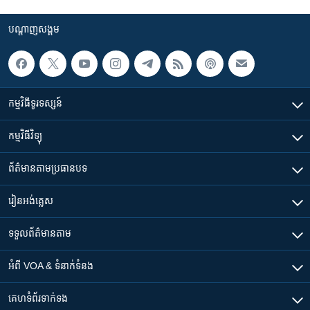
បណ្តាញ​សង្គម
កម្មវិធី​ទូរទស្សន៍
កម្មវិធី​វិទ្យុ
ព័ត៌មាន​តាមប្រធានបទ​
រៀន​​អង់គ្លេស
ទទួល​ព័ត៌មាន​តាម
អំពី​ VOA & ទំនាក់ទំនង
គេហទំព័រ​​ទាក់ទង