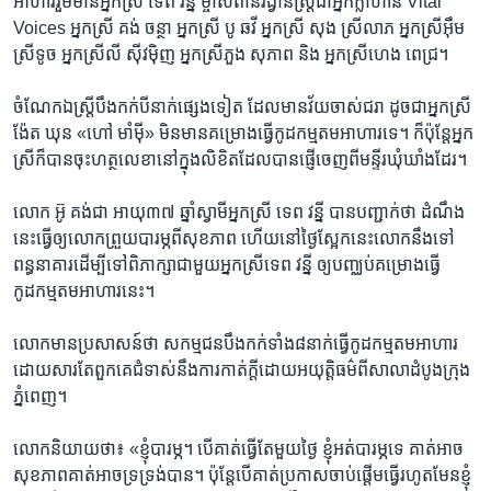
អាហារ​រួម​មាន​អ្នក​ស្រី​ ទេព វន្នី​ ម្ចាស់ពាន​រង្វាន់​ស្រ្តី​ជា​អ្នក​ក្លាហាន​ Vital
Voices ​អ្នកស្រី​ គង់ ​ចន្ថា​ ​អ្នកស្រី​ បូ ឆវី​ ​អ្នកស្រី សុង ស្រីលាភ​ ​អ្នកស្រី​អ៊ឹម
ស្រីទូច​ ​អ្នកស្រី​លី ស៊ីវម៉ិញ​ ​អ្នកស្រីភួង​ សុភាព​ និង​ អ្នក​ស្រី​ហេង ពេជ្រ។​
ចំណែក​ឯ​ស្រ្តី​បឹងកក់​បី​នាក់​ផ្សេង​ទៀត ​ដែល​មាន​វ័យ​ចាស់​ជរា ​ដូច​ជា​អ្នក​ស្រី​
ង៉ែត ឃុន​ «ហៅ​ មាំម៉ី»​ មិន​មាន​គម្រោងធ្វើ​កូដកម្មតម​អាហារ​ទេ។ ​ក៏​ប៉ុន្តែ​អ្នក​
ស្រី​ក៏​បាន​ចុះ​ហត្ថលេខា​នៅ​ក្នុង​លិខិត​ដែល​បាន​ផ្ញើ​ចេញ​ពី​មន្ទីរ​ឃុំ​ឃាំង​ដែរ។​
លោក​ អ៊ូ គង់ជា​ អាយុ​៣៧​ ឆ្នាំ​ស្វាមី​អ្នក​ស្រី​ ទេព វន្នី​ បាន​បញ្ជាក់​ថា ​ដំណឹង​
នេះ​ធ្វើ​ឲ្យលោក​ព្រួយ​បារម្ភ​ពី​សុខភាព​ ហើយ​នៅ​ថ្ងៃស្អែក​នេះ​លោក​នឹង​ទៅ​
ពន្ធនាគារ​ដើម្បី​ទៅ​ពិភាក្សា​ជាមួយ​អ្នក​ស្រី​ទេព វន្នី​ ឲ្យបញ្ឈប់​គម្រោងធ្វើ​
កូដកម្ម​តម​អាហារ​នេះ។​
លោក​មាន​ប្រសាសន៍​ថា​ សកម្មជន​បឹងកក់​ទាំង​៨​នាក់ធ្វើ​កូដកម្ម​តម​អាហារ​
ដោយ​សារ​តែ​ពួក​គេ​ជំទាស់​នឹង​ការ​កាត់​ក្តី​ដោយ​អយុត្តិធម៌​ពី​សាលា​ដំបូង​ក្រុង​
ភ្នំពេញ។​
លោក​និយាយ​ថា៖​ «ខ្ញុំ​បារម្ភ។​ បើ​គាត់​ធ្វើ​តែ​មួយ​ថ្ងៃ​ ខ្ញុំ​អត់​បារម្ភ​ទេ ​គាត់​អាច​
សុខភាព​គាត់​អាច​ទ្រទ្រង់​បាន។​ ប៉ុន្តែ​បើ​គាត់​ប្រកាស​ចាប់​ផ្តើម​ធ្វើ​រហូត​មែនខ្ញុំ​