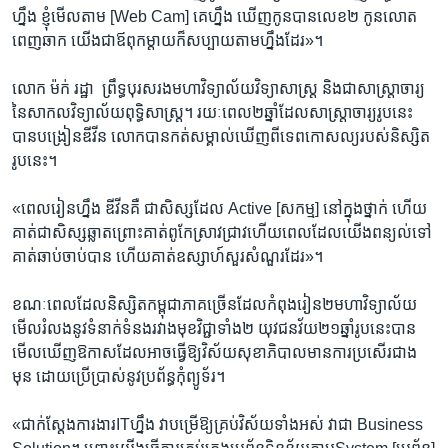
ហ្នឹង ខ្ញុំ​មើល​តាម [Web Cam] គេ​ហ្នឹង ឃើញ​កូន​បាន​លេខ២ កូន​លោត​
ពេញ​ឆាក យើង​ជា​ឪពុក​ម្តាយ​ក៏​សប្បាយ​តាម​ហ្នឹង​ដែរ»។​
​លោក ម៉ក់ រដ្ឋា​ ​ ព្រឹទ្ធបុរស​រង​មហាវិទ្យាល័យ​វិទ្យាសាស្ត្រ​ ​និង​ជា​សាស្ត្រាចារ្យ
នៃ​សាកលវិទ្យាល័យ​ពុទ្ធិសាស្ត្រ។ ​រយៈ​ពេល​២ឆ្នាំ​ដែល​សាស្ត្រាចារ្យរូប​នេះ​
បាន​បង្រៀន​ឌីវីន​ លោក​បាន​កត់​សម្គាល់​ឃើញ​ពី​ទេពកោសល្យ​របស់​និស្សិត​
រូបនេះ។
«ពេល​រៀន​ហ្នឹង ឌីវីន​គឺ ជា​សិស្ស​ដែល​ Active [សកម្ម] ​នៅ​ក្នុង​ថ្នាក់​ ហើយ​
គាត់​ជា​សិស្ស​ឆ្លាត​ព្រោះ​គាត់​ពូកែ​ស្រាវជ្រាវ​ហើយ​ពេល​ដែល​យើង​ពន្យល់​ទៅ​
គាត់​ឆាប់​ចាប់​បាន​ ហើយ​គាត់​ឧស្សាហ៍​សួរ​សំណួរ​ដែរ‍»​។ ​
ខណៈ​ពេលដែល​និស្សិត​កម្ពុជា​ភាគ​ច្រើន​ដែល​កំពុង​រៀន២​មហាវិទ្យាល័យ
មើល​រំលង​នូវទំនាក់​ទំនង​រវាង​មុខវិជ្ជាទាំង​២​ យុវជន​វ័យ​២១​ឆ្នាំ​រូបនេះ​បាន​
មើល​ឃើញ​ឱកាស​ដែល​អាច​ធ្វើ​ឱ្យ​វិស័យ​សុខាភិបាល​មាន​ការ​ប្រសើរ​ជាង​
មុន ​ដោយ​ប្រើប្រាស់​នូវ​ប្រព័ន្ធ​កុំព្យូទ័រ​។ ​
«ជាក់​ស្តែង​ការងារ​ITហ្នឹង​ វា​បម្រើ​ឱ្យគ្រប់​វិស័យ​ទាំង​អស់ វា​ជា Business