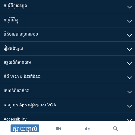
កម្មវិធី​ទូរទស្សន៍
កម្មវិធី​វិទ្យុ
ព័ត៌មាន​តាមប្រធានបទ​
រៀន​​អង់គ្លេស
ទទួល​ព័ត៌មាន​តាម
អំពី​ VOA & ទំនាក់ទំនង
គេហទំព័រ​​ទាក់ទង
ទាញយក​ App ផ្សេងៗ​របស់​ VOA
Accessibility
ផ្សាយផ្ទាល់