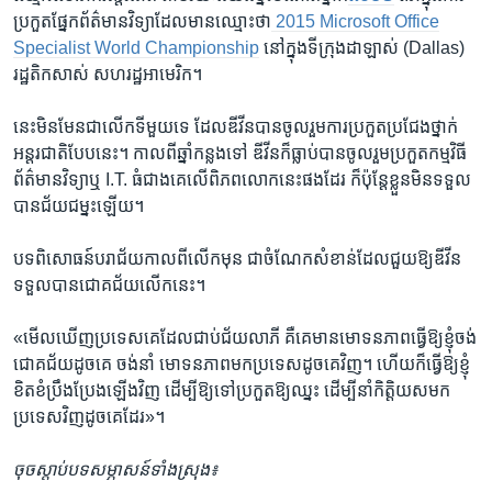
ប្រកួត​ផ្នែក​ព័ត៌មាន​វិទ្យា​ដែល​មាន​ឈ្មោះ​ថា​
​2015 Microsoft Office
Specialist World Championship
នៅ​ក្នុង​ទី​ក្រុង​ដាឡាស់ (Dallas) ​
រដ្ឋ​តិកសាស់​ សហ​រដ្ឋ​អាមេរិក។ ​
នេះ​មិន​មែន​ជា​លើក​ទី​មួយ​ទេ​ ដែល​ឌីវីន​បាន​ចូល​រួម​ការ​ប្រកួត​ប្រជែង​ថ្នាក់​
អន្តរជាតិ​បែប​នេះ​។ កាល​ពី​ឆ្នាំ​កន្លង​ទៅ​ ឌីវីន​ក៏​ធ្លាប់​បាន​ចូល​រួម​ប្រកួត​កម្មវិធី ​
ព័ត៌មាន​វិទ្យា​ឬ​ I.T.​ ធំ​ជាង​គេ​លើ​ពិភពលោក​នេះ​ផង​ដែរ​ ក៏​ប៉ុន្តែ​ខ្លួន​មិន​ទទួល​
បាន​ជ័យ​ជ​ម្នះ​ឡើយ​។
បទ​ពិសោធន៍​បរាជ័យ​កាល​ពី​លើក​មុន​ ជា​ចំណែក​សំខាន់​ដែល​ជួយ​ឱ្យឌីវីន​
ទទួល​បាន​ជោគជ័យ​លើក​នេះ។​
«មើលឃើញ​ប្រទេស​គេ​ដែល​ជាប់​ជ័យ​លាភី​ គឺ​គេ​មាន​មោទនភាព​ធ្វើ​ឱ្យខ្ញុំ​ចង់​
ជោគ​ជ័យ​ដូច​គេ​ ចង់​នាំ មោទនភាព​មក​ប្រទេស​ដូច​គេ​វិញ​។​ ​ហើយ​ក៏​ធ្វើ​ឱ្យខ្ញុំ​
ខិត​ខំប្រឹង​ប្រែង​ឡើង​វិញ ដើម្បី​ឱ្យទៅប្រកួត​ឱ្យឈ្នះ ដើម្បី​នាំ​កិត្តិយស​មក​
ប្រទេស​វិញ​ដូច​គេដែរ​»។​
ចុច​ស្តាប់​បទ​សម្ភាសន៍​ទាំង​ស្រុង៖