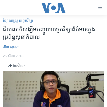
ភ្ជាប់​
ទៅ​
គេហទំព័រ​
វិទ្យាសាស្ត្រ បច្ចេកវិទ្យា
កម្ពុជា
ទាក់ទង
ជ័យលាភី​សង្ឃឹម​បញ្ចូល​បច្ចេកវិទ្យា​ព័ត៌មាន​ក្នុង​
រំលង​
អន្តរជាតិ
ប្រព័ន្ធ​សុខាភិបាល
និង​
អាមេរិក
ចូល​
ហ៊ាន សុជាតា
ទៅ​​
ចិន
ទំព័រ​
25 សីហា 2015
ហេឡូវីអូអេ
ព័ត៌មាន​​
ចែករំលែក
តែ​
កម្ពុជាច្នៃប្រតិដ្ឋ
ម្តង
ព្រឹត្តិការណ៍ព័ត៌មាន
រំលង​
និង​
ទូរទស្សន៍ / វីដេអូ​
ចូល​
វិទ្យុ / ផតខាសថ៍
ទៅ​
ទំព័រ​
កម្មវិធីទាំងអស់