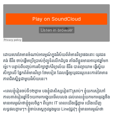
ដោយ​សារតែ​មាន​ចំណាប់​អារម្មណ៍​ក្នុង​វិស័យ​ព័ត៌មាន​វិទ្យា​ផង​នោះ​ យុវជន​
គង់ ឌីវីន ចាប់​ផ្តើមប្រើប្រាស់​កុំព្យូទ័រ​លើក​ដំបូង​ ​តាំង​ពី​ខ្លួន​មាន​អាយុ​៩ឆ្នាំ​មក​
ម្ល៉េះ។​ ​បន្ទាប់​ពី​បញ្ចប់​ការ​សិក្សា​ថ្នាក់​វិទ្យាល័យ​ ឌីវីន​ ​បាន​ព្យាយាម​ ​ធ្វើ​ស្វ័យ​
សិក្សា​លើ​ ផ្នែក​ព័ត៌មាន​វិទ្យា ថែម​ទៀត​ ដែល​ធ្វើ​ឲ្យ​យុវជន​រូប​នេះ​កាន់​តែ​មាន​
ភាព​ជិត​ស្និទ្ធជាមួយ​វិស័យ​នេះ​។
«ពេល​ខ្ញុំ​រៀន​ចប់​ទី១២ភ្លាម​ បង​ខ្ញុំ​ជា​សិស្ស​រៀន​ITស្រាប់។ ខ្ញុំ​យក​សៀវ​ភៅ​
កាល​គាត់​រៀនឆ្នាំ​ទី១យក​មក​អង្គុយ​មើល​លេង ដល់ពេល​ខ្ញុំ​យក​មក​អនុវត្ត​ចឹង​
មាន​អារម្មណ៍​ថា​ខ្ញុំ​ចូលចិត្ត។ ពី​ព្រោះ​ IT​ ពេល​យើង​ធ្វើ​ភ្លាម យើង​ឃើញ​
លទ្ធផល​ភ្លាមៗ។ ខ្ញុំ​ចាប់​តេស្ត​កូដ​ម្តង​មួយ​ Line[ជួរ]ៗ​ ខ្ញុំ​មាន​អារម្មណ៍​ថា​