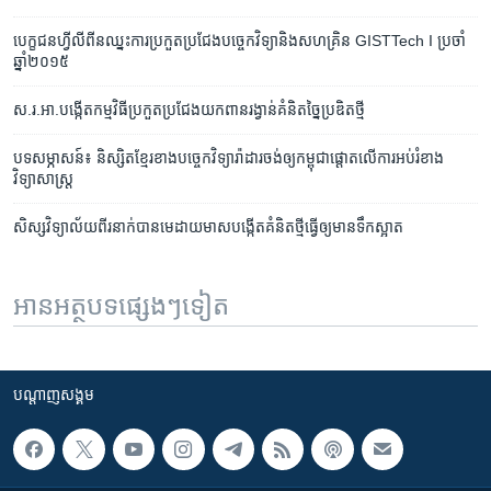
បេក្ខជន​​ហ្វីលីពីន​ឈ្នះ​ការ​ប្រកួត​ប្រជែង​បច្ចេកវិទ្យា​និង​សហគ្រិន​ GISTTech I​ ប្រចាំ​
ឆ្នាំ​២០១៥
ស.រ.អា.​បង្កើត​កម្មវិធី​ប្រកួត​ប្រជែង​យក​ពានរង្វាន់​គំនិត​ច្នៃប្រឌិត​ថ្មី
បទ​សម្ភាសន៍៖ និស្សិត​ខ្មែរ​​​ខាង​បច្ចេកវិទ្យា​រ៉ាដារ​​ចង់​ឲ្យ​កម្ពុជា​ផ្តោត​លើ​ការ​អប់រំ​ខាង​​
វិទ្យាសាស្ត្រ
សិស្ស​វិទ្យាល័យ​​ពីរនាក់​បាន​​មេដាយ​មាស​បង្កើត​គំនិត​ថ្មី​​ធ្វើ​ឲ្យ​​មាន​ទឹក​ស្អាត
អានអត្ថបទផ្សេងៗទៀត
បណ្តាញ​សង្គម