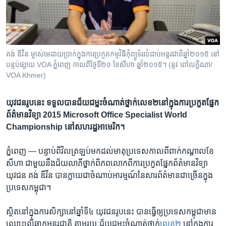
រចនា
សម្ព័ន្ធ​
Khmer English
រំលង​
និង​
បណ្តាញ​សង្គម
ចូល​
គង់ ឌីវីន ម្ចាស់​មេដាយ​ប្រាក់​ក្នុងការ​ប្រកួត​កម្មវិធី​កុំព្យូទ័រ​លំដាប់​អន្តរជាតិឆ្នាំ​២០១៥ នៅ​
ទៅ​
បន្ទប់ផ្សាយ​ VOA ភ្នំពេញ កាល​ពី​ថ្ងៃទី២០ ខែសីហា ឆ្នាំ២០១៥។ (នូវ ពៅលក្ខិណា/
កាន់​
VOA Khmer)
ទំព័រ​
ភាសា
ស្វែង​
យុវជន​រូប​នេះ​ ទទួល​បាន​​ជ័យជម្នះ​ចំណាត់​ថ្នាក់​លេខ​២​​នៅ​ក្នុង​ការប្រកួត​ផ្នែក​
រក
ព័ត៌មាន​វិទ្យា​​ ​2015 Microsoft Office Specialist World
Championship នៅ​​សហ​រដ្ឋ​អាមេរិក។
ភ្នំពេញ —
បន្ទាប់​ពី​វិល​ត្រឡប់​មក​ដល់​មាតុប្រទេស​កាល​ពី​ពាក់​កណ្តាល​ខែ​
សីហា ជា​មួយ​នឹង​ជ័យ​លាភី​ថ្នាក់​ពិភពលោក​ពី​ការ​ប្រកួត​ផ្នែក​ព័ត៌មានវិទ្យា
យុវជន ​គង់​ ឌីវីន​ បាន​ក្លាយ​ជា​ចំណាប់​អារម្មណ៍​នៃ​សារព័ត៌មាន​ជា​ច្រើន​ក្នុង​
ប្រទេស​កម្ពុជា។​
ស្ថិត​នៅ​ក្នុង​ការ​សិក្សា​នៅ​ឆ្នាំ​ទី​៤​ យុវជន​រូប​នេះ​ បាន​ធ្វើ​ឲ្យ​ប្រទេស​កម្ពុជា​មាន​
ឈ្មោះ​លើ​ឆាក​អន្តរជាតិ​ តាម​រយៈ​ជ័យជម្នះ​ចំណាត់​ថ្នាក់
​លេខ​២
​ នៅ​ក្នុង​ការ