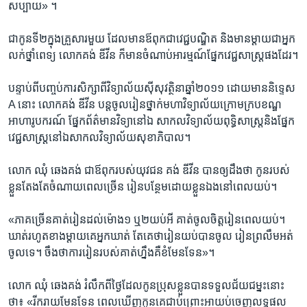
សប្បាយ» ។​
​ជា​កូន​ទី​២​ក្នុង​គ្រួសារ​មួយ​ ​ដែល​មាន​ឪពុក​ជា​វេជ្ជបណ្ឌិត​ និង​មាន​ម្តាយ​ជា​អ្នក​
លក់​ថ្នាំ​ពេទ្យ លោក​គង់ ឌីវីន​ ​ក៏​មាន​ចំណាប់​អារម្មណ៍​ផ្នែក​វេជ្ជសាស្ត្រ​ផង​ដែរ។​
​បន្ទាប់​ពី​បញ្ចប់​ការ​សិក្សា​ពី​វិទ្យាល័យ​ស៊ីសុវត្ថិ​នាឆ្នាំ២០១១​ ដោយ​មាន​និទ្ទេស​
A នោះ​ លោក​គង់ ឌីវីន​ បន្ត​ចូល​រៀន​ថ្នាក់​មហាវិទ្យាល័យ​ក្រោម​ក្រប​ខណ្ឌ​
អាហារូបករណ៍ ផ្នែក​ព័ត៌មាន​វិទ្យា​នៅ​ឯ​ សាកលវិទ្យាល័យ​ពុទ្ធិសាស្ត្រ​និង​ផ្នែក​
វេជ្ជសាស្ត្រ​នៅ​ឯ​សាកល​វិទ្យាល័យ​សុខាភិបាល​។​
​លោក ​ឈុំ ឆេង​គង់​ ជា​ឪពុក​របស់​យុវជន គង់ ឌីវីន បាន​ឲ្យ​ដឹង​ថា​ កូន​របស់​
ខ្លួន​តែង​តែ​ចំណាយ​ពេល​ច្រើន​ រៀន​បន្ថែម​ដោយ​ខ្លួន​ឯង​នៅ​ពេល​យប់។​
«ភាគច្រើន​គាត់​រៀន​ដល់​ម៉ោង​១​ ឬ២​យប់​អី​ គាត់​ចូល​ចិត្ត​រៀន​ពេល​យប់​។
ឃាត់​រហូត​ខាង​ម្តាយ​គេ​អ្នក​ឃាត់ តែ​គេ​ថា​រៀន​យប់​បាន​ចូល​ រៀន​ព្រលឹម​អត់​
ចូល​ទេ។ ចឹង​ថា​ការ​រៀន​របស់​គាត់​ហ្នឹង​គឺ​ខំ​មែន​ទែន»។​
លោក​ ឈុំ ឆេង​គង់ ​រំលឹក​ពី​ថ្ងៃ​ដែល​កូន​ប្រុស​ខ្លួន​បាន​ទទួល​ជ័យ​ជ​ម្នះ​នោះ​
ថា៖​ «​រីករាយ​មែនទែន​ ពេល​ឃើញ​កូន​គេ​ជាប់​ព្រោះ​អា​យប់​ចេញ​លទ្ធផល​