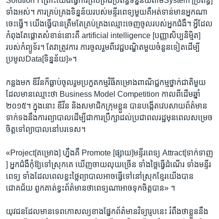
Solution។​ ព្រោះ​យើង​ធ្វើការ​គ្រប់គ្រង​ប្រព័ន្ធ​ទិន្នន័យ​តាមSystem [ប្រព័ន្ធ]
ទាំង​អស់។ ការ​គ្រប់គ្រង​ទិន្នន័យ​របស់​មន្ទីរពេទ្យ​មួយ​គឺ​អត់​ទាន់​មាន​អ្នក​ណា​
ចេះ​ធ្វើ។ យើង​ធ្វើបាន​ត្រឹម​តែ​គ្រប់គ្រង​ឈ្មោះ​ចេញចូល​របស់​អ្នក​ជំងឺ។ អ្វី​ដែល​
កំពុង​តែ​ផ្តោត​សំខាន់​នោះ​គឺ ​artificial intelligence [បញ្ញា​សិប្បនិម្មិត] ​
របស់​កំព្យូទ័រ។ តែ​វា​ត្រូវ​ការ ​ការ​ចូលរួម​ពី​វេជ្ជបណ្ឌិត​មួយ​ចំនួន​ទៀត​ដើម្បី​
ប្រមូល​Data[ទិន្នន័យ]»​។ ​
កន្លង​មក​ ឌីវីន​ក៏​ធ្លាប់ចូល​រួម​ប្រកួត​កម្មវិធី​គម្រោង​ពាណិជ្ជកម្ម​ថ្នាក់​ជាតិ​មួយ​
ដែល​មាន​ឈ្មោះ​ថា​ ​Business Model Competition កាល​ពី​ដើម​ឆ្នាំ​
២០១៥។​ ក្នុង​នោះ​ ​ឌីវីន និង​សមាជិក​ក្រុម​ខ្លួន បាន​បង្កើត​វេបសាយ​ព័ត៌មាន​
ទាក់​ទង​នឹង​ការ​ព្យាបាល​ដើម្បី​ជា​ការ​ប្រឹក្សាដល់ប្រជាពលរដ្ឋមុន​ពេល​សម្រេច​
ចិត្ត​ទៅ​ព្យាបាល​នៅ​បរទេស​។
«Project​[គម្រោង] ហ្នឹង​គឺ ​Promote [ផ្សាយ​]មន្ទីរ​ពេទ្យ​ Attract​[ទាក់ទាញ​
] អ្នក​ជំងឺ​កុំ​ឱ្យទៅ​ស្រុក​គេ​ ឃើញ​ចាយ​លុយ​ច្រើន ទាំង​ថ្លៃ​ធ្វើ​ដំណើរ ទាំង​មន្ទីរ
ពេទ្យ​ ទាំង​ដែល​ពេល​ខ្លះ​ថ្លៃ​ព្យាបាល​អាច​ធ្វើ​ទៅ​នៅ​ស្រុក​ខ្មែរ​យើង​បាន​
ជោគជ័យ​ ពួក​គាត់​ខ្វះ​ព័ត៌មាន​ថា​ពេទ្យ​ណា​អាច​ទុក​ចិត្ត​បាន​» ​។​
យុវជនដែល​មាន​ទេពកោសល្យ​ខាង​ផ្នែកព័ត៌មាន​វិទ្យា​រូប​នេះ​ រំពឹង​ថា​ខ្លួន​នឹង​