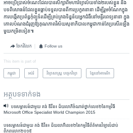
អាច​ប្រើ​ប្រាស់ចំណេះ​ដែលបាន​សិក្សា​ពី​មហាវិទ្យាល័យ​ទាំង​២របស់​ខ្លួន​ និង​
បទពិសោធន៍​ដែល​ខ្លួន​ធ្លាប់​ទទួល​បាន​ពី​ការ​ប្រកួត​នានា​ ​ដើម្បីរួម​ចំណែក​ក្នុង​
ការ​បង្កើត​ប្រព័ន្ធ​កុំព្យូទ័រ​ដើម្បី​គ្រប់​គ្រង​ទិន្នន័យ​អ្នក​ជំងឺនៅ​មន្ទីរពេទ្យ​នានា ក្នុង​
គោល​បំណង​ជំរុញ​ឱ្យគុណភាព​វិស័យ​សុខាភិបាល​កម្ពុជា​កាន់​តែ​ប្រសើរ​ឡើង​
មួយ​កម្រិត​ទៀត៕
ចែករំលែក
Follow us
This item is part of
កម្ពុជា
អប់រំ
វិទ្យាសាស្ត្រ បច្ចេកវិទ្យា
ខ្មែរ​នៅ​អាមេរិក
អត្ថបទ​ទាក់ទង
បទ​សម្ភាសន៍ជាមួយ គង់ ឌីវីន៖ ជ័យលាភី​ចំណាត់ថ្នាក់​លេខ​២នៃ​កម្មវិធី
Microsoft Office Specialist World Champion 2015​
​បទ​សម្ភាសន៍​ជាមួយ គង់ ឌីវីន៖ ជ័យ​លាភីលេខ២​នៃ​កម្មវិធីព័ត៌មាន​វិទ្យា​លំដាប់
ពិភពលោក២០១៥