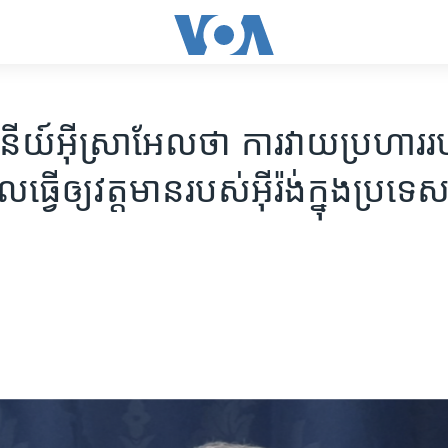
ីយ៍​អ៊ីស្រាអែល​ថា ការ​វាយ​ប្រហារ​រ
​ធ្វើ​ឲ្យ​វត្តមាន​របស់​អ៊ីរ៉ង់​ក្នុង​ប្រទេស