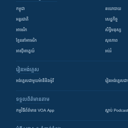
កម្ពុជា
នយោបាយ
អន្តរជាតិ
សេដ្ឋកិច្ច
អាមេរិក
សិទ្ធិមនុស្ស
ខ្មែរ​នៅអាមេរិក
សុខភាព
អាស៊ីអាគ្នេយ៍
អប់រំ
រៀន​​អង់គ្លេស
អង់គ្លេស​ជាមួយ​ម៉ានី​និង​ម៉ូរី
រៀន​​​​​​អង់គ្លេ
ទទួល​ព័ត៌មាន​តាម
កម្មវិធី​ព័ត៌មាន VOA App
ស្តាប់ Podcas