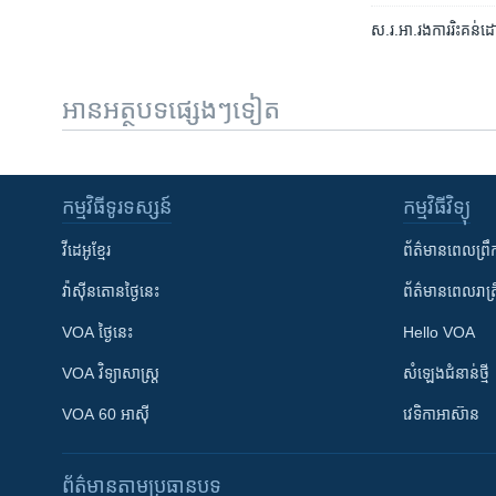
ស.រ.អា.​រង​ការ​រិះគន់​ដ
អានអត្ថបទផ្សេងៗទៀត
កម្មវិធី​ទូរទស្សន៍
កម្មវិធី​វិទ្យុ
វីដេអូ​ខ្មែរ
ព័ត៌មាន​ពេល​ព្រឹ
វ៉ាស៊ីនតោន​ថ្ងៃ​នេះ
ព័ត៌មាន​​ពេល​រាត្រ
VOA ថ្ងៃនេះ
Hello VOA
VOA ​វិទ្យាសាស្ត្រ
សំឡេង​ជំនាន់​ថ្មី
VOA 60 អាស៊ី
វេទិកា​អាស៊ាន
ព័ត៌មាន​តាមប្រធានបទ​