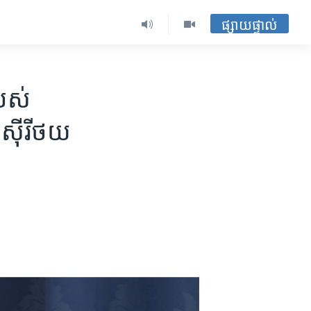
ផ្សាយផ្ទាល់
បស់​
​ស៊ីរី​ថយ​