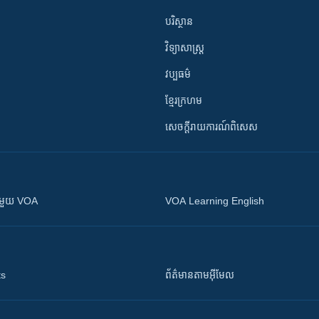
បរិស្ថាន
វិទ្យាសាស្រ្ត
វប្បធម៌
ខ្មែរក្រហម
សេចក្តីរាយការណ៍ពិសេស
ស​​ជាមួយ VOA
VOA Learning English
ts
ព័ត៌មាន​តាម​អ៊ីមែល