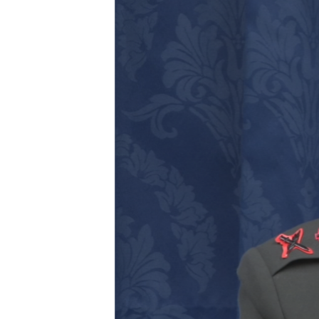
រចនា
សម្ព័ន្ធ​
រំលង​
និង​
ចូល​
ទៅ​
កាន់​
ទំព័រ​
ស្វែង​
រក