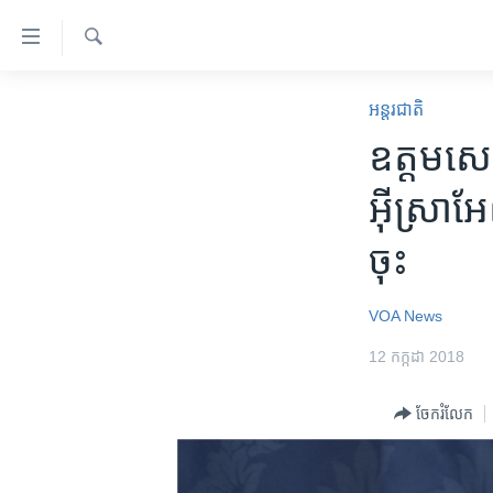
ភ្ជាប់​
ទៅ​
គេហទំព័រ​
ស្វែង​
កម្ពុជា
រក
អន្តរជាតិ
ទាក់ទង
អន្តរជាតិ
ឧត្ដមសេន
រំលង​
និង​
អាមេរិក
អ៊ីស្រាអែល
ចូល​
ចិន
ទៅ​​
ចុះ
ទំព័រ​
ហេឡូវីអូអេ
ព័ត៌មាន​​
កម្ពុជាច្នៃប្រតិដ្ឋ
តែ​
VOA News
ម្តង
ព្រឹត្តិការណ៍ព័ត៌មាន
12 កក្កដា 2018
រំលង​
ទូរទស្សន៍ / វីដេអូ​
និង​
ចែករំលែក
ចូល​
វិទ្យុ / ផតខាសថ៍
ទៅ​
កម្មវិធីទាំងអស់
ទំព័រ​