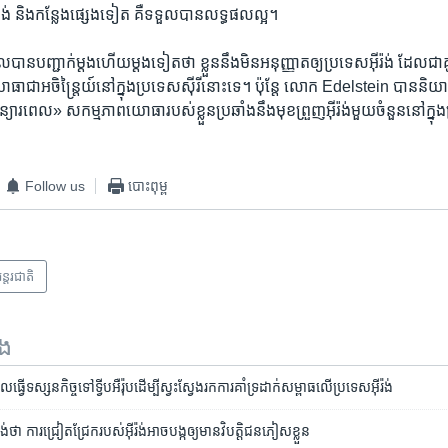
លីបង់ និង​កន្លែង​ផ្សេង​ទៀត គឺ​ទទួល​បាន​លទ្ធផល​ល្អ។
​បាន​បញ្ជាក់​ម្ដង​ហើយ​ម្ដង​ទៀត​ថា ខ្លួន​នឹង​មិន​អនុញ្ញាត​ឲ្យ​ប្រទេស​អ៊ីរ៉ង់ ដែល​ជា​
ន​យោធា​ជា​អចិន្ត្រៃយ៍​នៅ​ក្នុង​ប្រទេស​ស៊ីរី​នោះ​ទេ។ ប៉ុន្តែ លោក Edelstein បាន​និ
ារពេល» សកម្មភាព​យោធា​របស់​ខ្លួន​ប្រឆាំង​នឹង​មុខ​ព្រួញ​អ៊ីរ៉ង់​មួយ​ចំនួន​នៅ​ក្នុង
Follow us
បោះពុម្ព
ន្តរជាតិ
ទង
​ធ្វើ​ទស្សនកិច្ច​ទៅ​ទ្វីប​អឺរ៉ុប​ដើម្បី​ស្វះស្វែង​រក​ការ​គាំទ្រ​ដាក់​សម្ពាធ​លើ​ប្រទេស​អ៊ីរ៉ង់
់​ថា ការ​ជ្រៀតជ្រែក​របស់​អ៊ីរ៉ង់​អាច​បង្ក​ឲ្យ​មាន​វិបត្តិ​ជន​ភៀស​ខ្លួន