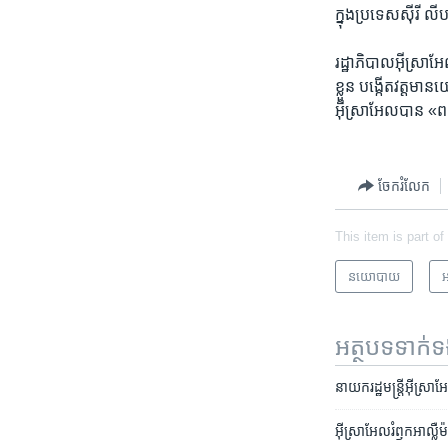
ក្នុង​ប្រទេស​ស៊ីរី 
រដ្ឋាភិបាល​អ៊ីស្រាអែល
ខ្លួន បង្កើត​វត្តមា
អ៊ីស្រាអែល​បាន «ពន្យ
ចែករំលែក
This item is part of
នយោបាយ
អ
អត្ថបទ​ទាក់
នាយករដ្ឋមន្ត្រី​អ៊ីស្រាអែល
អ៊ីស្រាអែល​រំឭក​អាល្លឺម៉ង