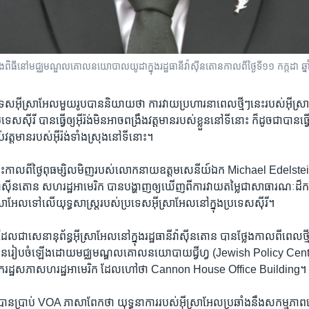
​ពិធី​នៅ​មជ្ឈមណ្ឌល​គោលនយោបាល​យូដា​ក្នុង​រដ្ឋធានី​វ៉ាស៊ីនតោន​កាលពី​ថ្ងៃទី​១១ កក្កដា ឆ
េស​អ៊ីស្រាអែល​មួយ​រូប​បាន​និយាយ​ថា ការ​វាយ​ប្រហារ​នា​ពេល​ថ្មីៗ​នេះ​របស់​អ៊ីស
​ប្រទេស​ស៊ីរី បាន​ធ្វើ​ឲ្យ​អ៊ីរ៉ង់​មិន​អាច​ពង្រឹង​វត្តមាន​របស់​ខ្លួន​នៅ​ទី​នោះ ក៏​ដូចជា​បាន​ធ្វ
់​វត្តមាន​របស់​អ៊ីរ៉ង់​ទាំង​ស្រុង​នៅ​ទី​នោះ។
ះ​កាល​ពី​ថ្ងៃ​ពុធ​ម្សិលមិញ​របស់​លោក​នាយ​ឧត្ដមសេនីយ៍​ឯក Michael Edelstein 
ី​វ៉ាស៊ីនតោន សហរដ្ឋ​អាមេរិក បាន​បង្ហាញ​ឲ្យ​ឃើញ​ពី​ការ​វាយ​តម្លៃ​ជា​សាធារណៈ​ដ៏​កម្រ
្រាអែល​ទៅ​លើ​យុទ្ធសាស្ត្រ​របស់​ប្រទេស​អ៊ីស្រាអែល​នៅ​ក្នុង​ប្រទេស​ស៊ីរី។
​សេនានុព័ន្ធ​អ៊ីស្រាអែល​នៅ​ក្នុង​រដ្ឋធានី​វ៉ាស៊ីនតោន បាន​ថ្លែង​កាល​ពី​ពេល​ថ្មីៗ​នេ
បាន​រៀបចំ​ឡើង​ដោយ​មជ្ឈមណ្ឌល​គោល​នយោបាយ​ជ្វីហ្វ (Jewish Policy Cente
​រដ្ឋសភា​សហរដ្ឋ​អាមេរិក ដែល​ហៅ​ថា Cannon House Office Building។
ប្រាប់ VOA ភាសា​ពែក​ថា យុទ្ធនាការ​របស់​អ៊ីស្រាអែល​ប្រឆាំង​នឹង​សកម្មភាព​យោ