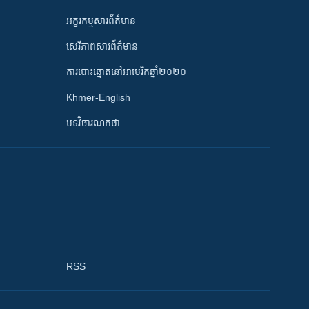
អក្ខរកម្មសារព័ត៌មាន
សេរីភាពសារព័ត៌មាន
ការបោះឆ្នោតនៅអាមេរិកឆ្នាំ២០២០
Khmer-English
បទវិចារណកថា
RSS