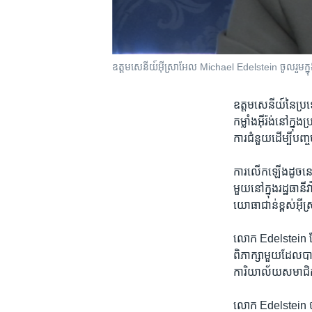
ឧត្ដមសេនីយ៍​អ៊ីស្រាអែល Michael Edelstein ចូលរួម​ក្នុង
ឧត្ដមសេនីយ៍​នៃ​ប្រទ
កម្លាំង​អ៊ីរ៉ង់​នៅ​ក្នុង
ការ​ជំនួយ​ដើម្បី​បញ្ចប
ការ​លើក​ឡើង​ដូច​នេ
មួយ​នៅ​ក្នុង​រដ្ឋធាន
យោធា​ជាន់​ខ្ពស់​អ៊ីស
លោក Edelstein ដែល​ជា
ពិភាក្សា​មួយ​ដែល​
ការិយាល័យ​សមាជិក
លោក Edelstein បាន​