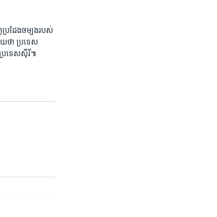
គូ​ប្រជែង​ចម្បង​របស់​
យាយ​ថា ប្រទេស​
​ប្រទេស​ស៊ីរី៕