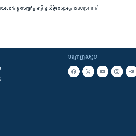
ោយសារ​ដក​ខ្លួន​ចេញ​ពី​ក្រុម​ប្រឹក្សា​សិទ្ធិមនុស្ស​អង្គការ​សហប្រជាជាតិ
បណ្តាញ​សង្គម
ក
ី