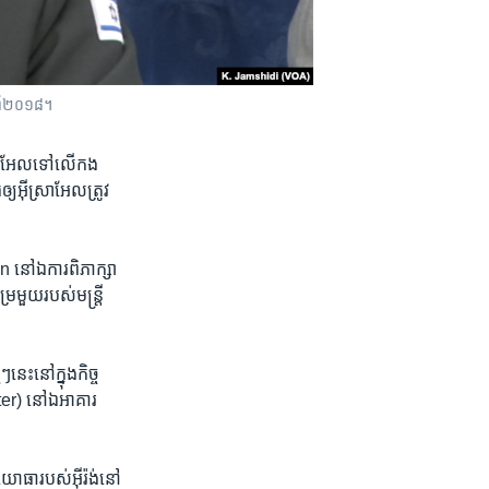
្នាំ២០១៨។
្រាអែល​ទៅ​លើ​កង​
ើ​ឲ្យ​អ៊ីស្រាអែល​ត្រូវ
នៅ​ឯ​ការ​ពិភាក្សា​
​មួយ​របស់​មន្ត្រី​
ះ​នៅ​ក្នុង​កិច្ច​
r) នៅ​ឯ​អាគារ​
ធា​របស់​អ៊ីរ៉ង់​នៅ​