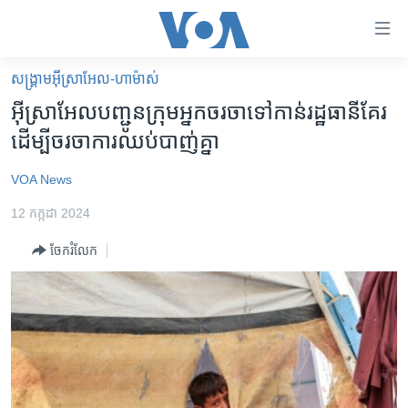
ភ្ជាប់​
ទៅ​
គេហទំព័រ​
សង្គ្រាម​អ៊ីស្រាអែល-ហាម៉ាស់
កម្ពុជា
ទាក់ទង
អ៊ីស្រាអែល​បញ្ជូន​ក្រុម​អ្នក​ចរចា​ទៅកាន់​រដ្ឋធានី​គែរ​
រំលង​
អន្តរជាតិ
ដើម្បី​ចរចា​ការឈប់​បាញ់​គ្នា
និង​
អាមេរិក
ចូល​
VOA News
ទៅ​​
ចិន
ទំព័រ​
12 កក្កដា 2024
ហេឡូវីអូអេ
ព័ត៌មាន​​
ចែករំលែក
តែ​
កម្ពុជាច្នៃប្រតិដ្ឋ
ម្តង
ព្រឹត្តិការណ៍ព័ត៌មាន
រំលង​
និង​
ទូរទស្សន៍ / វីដេអូ​
ចូល​
វិទ្យុ / ផតខាសថ៍
ទៅ​
ទំព័រ​
កម្មវិធីទាំងអស់