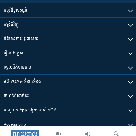
កម្មវិធី​ទូរទស្សន៍
កម្មវិធី​វិទ្យុ
ព័ត៌មាន​តាមប្រធានបទ​
រៀន​​អង់គ្លេស
ទទួល​ព័ត៌មាន​តាម
អំពី​ VOA & ទំនាក់ទំនង
គេហទំព័រ​​ទាក់ទង
ទាញយក​ App ផ្សេងៗ​របស់​ VOA
Accessibility
ផ្សាយផ្ទាល់