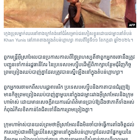
រចនា
សម្ព័ន្ធ​
Khmer English
រំលង​
និង​
បណ្តាញ​សង្គម
ចូល​
ក្មេង​ប្រុស​ម្នាក់​ឈរ​នៅ​ខាង​ក្រៅ​តង់​នៅ​ជំរំ​សម្រាប់​ជន​ភៀស​ខ្លួន​ដោយ​ជម្លោះ​នៅតំបន់
ទៅ​
Khan Yunis នៅ​ភាគ​ខាង​ត្បូងតំបន់ហ្កាហ្សា កាល​ពី​ថ្ងៃ​ទី១១ ខែ​កក្កដា ឆ្នាំ២០២៤។
កាន់​
ទំព័រ​
ភាសា
ពួក​មន្ត្រី​អ៊ីស្រាអែល​បាន​ប្រកាស​កាលពី​ថ្ងៃ​ព្រហស្បតិ៍​ថា​ពួក​អ្នក​ចរចា​នឹង​ត្រូវ​
ស្វែង​
បញ្ជូន​ទៅកាន់​រដ្ឋធានីគែរ​ នៃ​ប្រទេស​អេហ្ស៊ីប​ដើម្បី​ពិភាក្សា​បន្ថែម​ជុំវិញ​កិច្ច
រក
ព្រមព្រៀង​ឈប់​បាញ់​គ្នា​ដែល​ត្រូវ​បាន​ស្នើ​ឡើង​នៅ​ក្នុង​តំបន់​ហ្កាហ្សា។
ពួក​អ្នក​ចរចា​មកពី​សហរដ្ឋ​អាមេរិក ប្រទេស​អេហ្ស៊ីប​និង​កាតា​បាន​ជំរុញ​ឱ្យ​
មាន​កិច្ចព្រមព្រៀង​ឈប់​បាញ់​គ្នា​មួយ​នៅ​ក្នុង​ជម្លោះ​រវាង​អ៊ីស្រាអែល​និង​ក្រុម​
ហាម៉ាស់ ដោយ​មាន​សេចក្តីរាយការណ៍​ព័ត៌មាន​ប្រាប់​ឱ្យ​ដឹង​ថា​ភាគី​ទាំងអស់​
កំពុង​រំកិល​ខិត​កាន់តែ​ជិត​ទៅនឹង​ការព្រមព្រៀង​គ្នា។
ក្រុម​ហាម៉ាស់​បាន​យល់ព្រម​ថា​អ៊ីស្រាអែល​នឹង​មិន​ចាំបាច់​ធ្វើការ​តាំងចិត្ត​ដល់​
ការបញ្ចប់​ជា​អចិន្ត្រៃយ៍​នៃ​សង្គ្រាម​នៅ​ក្នុង​តំបន់​ហ្កាហ្សា​ដែល​ជា​ផ្នែក​មួយ​នៃ​
កិច្ចព្រម ព្រៀង​ឈប់​បាញ់​គ្នា​ទេ ជា​ការទាមទារ​ដ៏​សំខាន់​កាលពីពេល​មុន​