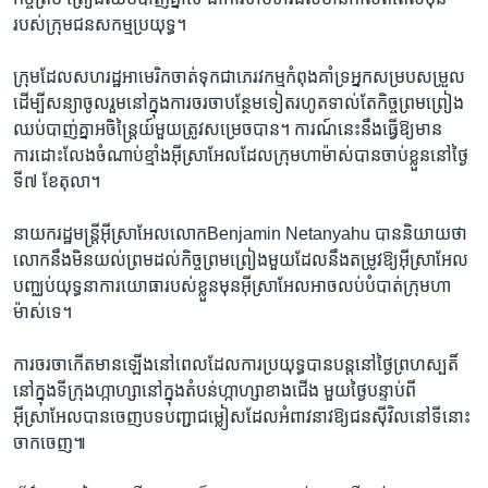
របស់​ក្រុម​ជន​សកម្ម​ប្រយុទ្ធ។
ក្រុម​ដែល​សហរដ្ឋ​អាមេរិក​ចាត់ទុក​ជា​ភេរវកម្ម​កំពុង​គាំទ្រ​អ្នក​សម្រប​សម្រួល​
ដើម្បី​សន្យា​ចូលរួម​នៅ​ក្នុង​ការចរចា​បន្ថែម​ទៀត​រហូតទាល់​តែ​កិច្ចព្រមព្រៀង​
ឈប់​បាញ់គ្នា​អចិន្ត្រៃយ៍​មួយ​ត្រូវ​សម្រេច​បាន។ ការណ៍​នេះ​នឹង​ធ្វើ​ឱ្យ​មាន​
ការដោះលែង​ចំណាប់​ខ្មាំង​អ៊ីស្រាអែលដែល​ក្រុម​ហាម៉ាស់​បាន​ចាប់​ខ្លួន​នៅ​ថ្ងៃ​
ទី៧ ខែតុលា។
នាយក​រដ្ឋមន្ត្រី​អ៊ីស្រាអែល​លោកBenjamin Netanyahu បាន​និយាយ​ថា​
លោក​នឹង​មិន​យល់ព្រម​ដល់​កិច្ចព្រមព្រៀង​មួយ​ដែល​នឹង​តម្រូវ​ឱ្យអ៊ីស្រាអែល​
បញ្ឈប់​យុទ្ធនាការ​យោធា​របស់​ខ្លួន​មុន​អ៊ីស្រាអែល​អាច​លប់បំបាត់​ក្រុម​ហា
ម៉ាស់​ទេ។
ការចរចា​កើត​មាន​ឡើង​នៅពេល​ដែល​ការប្រយុទ្ធ​បាន​បន្ត​នៅ​ថ្ងៃ​ព្រហស្បតិ៍​
នៅ​ក្នុង​ទីក្រុង​ហ្កាហ្សា​នៅ​ក្នុង​តំបន់​ហ្កាហ្សា​ខាង​ជើង មួយ​ថ្ងៃ​បន្ទាប់ពី​
អ៊ីស្រាអែល​បាន​ចេញ​បទបញ្ជា​ជម្លៀស​ដែល​អំពាវនាវ​ឱ្យ​ជន​ស៊ីវិល​នៅ​ទីនោះ​
ចាកចេញ៕