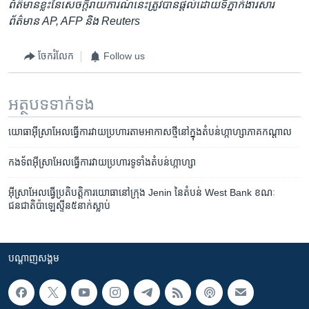
ព័ត៌មាន​ខ្លះ​នៃ​សេចក្តី​រាយការណ៍​នេះត្រូវ​បាន​ផ្តល់​ដោយ​ទីភ្នាក់ងារ​សារ
ព័ត៌មាន​ AP, AFP ​និង​ Reuters
ចែករំលែក
Follow us
អត្ថបទ​ទាក់ទង
យោធា​អ៊ីស្រាអែល​ធ្វើការ​វាយប្រហារតាម​អាកាស​ថ្មី​នៅ​ក្នុង​តំបន់​ហ្កាហ្សា​ភាគ​កណ្តាល
កងទ័ព​អ៊ីស្រាអែល​ធ្វើការ​វាយប្រហារ​ទូទាំង​តំបន់​ហ្កាហ្សា
អ៊ីស្រាអែល​ធ្វើ​ប្រតិបត្តិការ​យោធា​នៅ​ក្រុង Jenin នៃ​តំបន់ West Bank ខណៈ​
ជនជាតិ​ប៉ាឡេស្ទីន​៥នាក់​ស្លាប់
បណ្តាញ​សង្គម