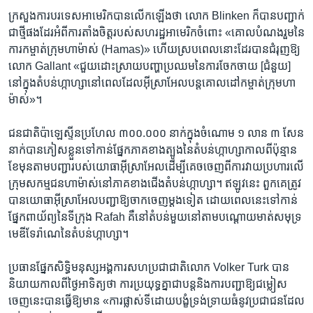
ក្រសួង​ការបរទេស​អាមេរិក​បាន​លើកឡើង​ថា លោក Blinken ក៏​បាន​បញ្ជាក់​
ជាថ្មី​ផងដែរ​អំពី​ការ​តាំងចិត្ត​របស់​សហរដ្ឋ​អាមេរិក​ចំពោះ «គោល​បំណង​រួម​នៃ​
ការ​កម្ចាត់​ក្រុម​ហាម៉ាស់ (Hamas)» ហើយ​ស្រប​ពេល​នោះ​ដែរ​បាន​ជំរុញ​ឱ្យ​
លោក Gallant «ជួយ​ដោះស្រាយ​បញ្ហា​ប្រឈម​នៃ​ការ​ចែកចាយ [ជំនួយ]
នៅក្នុង​តំបន់​ហ្កាហ្សា​នៅពេល​ដែល​អ៊ីស្រាអែល​បន្ត​គោលដៅ​កម្ចាត់​ក្រុម​ហា
ម៉ាស់»។
ជនជាតិ​ប៉ាឡេស្ទីន​ប្រហែល ៣០០.០០០ នាក់​ក្នុង​ចំណោម ១ លាន ៣ សែន​
នាក់​បាន​ភៀសខ្លួន​ទៅកាន់​ផ្នែក​ភាគ​ខាង​ត្បូង​នៃ​តំបន់​ហ្កាហ្សា​កាលពី​ប៉ុន្មាន​
ខែ​មុន​តាម​បញ្ជា​របស់​យោធា​អ៊ីស្រាអែល​ដើម្បី​គេចចេញ​ពី​ការ​វាយ​ប្រហារ​លើ​
ក្រុម​សកម្មជន​ហាម៉ាស់​នៅ​ភាគ​ខាង​ជើង​តំបន់​ហ្កាហ្សា។ ឥឡូវ​នេះ ពួកគេ​ត្រូវ
បាន​យោធា​អ៊ីស្រាអែល​បញ្ជា​ឱ្យ​ចាកចេញ​ម្ដងទៀត ដោយ​ពេល​នេះ​ទៅកាន់​
ផ្នែក​ពាយ័ព្យ​នៃ​ទីក្រុង Rafah គឺ​នៅ​តំបន់​មួយ​នៅ​តាម​បណ្ដោយ​មាត់​សមុទ្រ​
មេឌីទែរ៉ាណេ​នៃ​តំបន់​ហ្កាហ្សា។
ប្រធាន​ផ្នែក​សិទ្ធិមនុស្ស​អង្គការ​សហប្រជាជាតិ​លោក Volker Turk បាន​
និយាយ​កាលពី​ថ្ងៃ​អាទិត្យ​ថា ការ​ប្រយុទ្ធ​គ្នា​ជា​បន្ត​និង​ការ​បញ្ជា​ឱ្យ​ជម្លៀស
ចេញ​នេះ​បាន​ធ្វើឱ្យ​មាន «ការ​ផ្លាស់ទី​ដោយ​បង្ខំ​ទ្រង់ទ្រាយ​ធំ​នូវ​ប្រជាជន​ដែល​