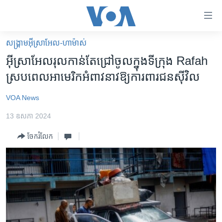
ភ្ជាប់​
ទៅ​
គេហទំព័រ​
សង្គ្រាម​អ៊ីស្រាអែល-ហាម៉ាស់
កម្ពុជា
ទាក់ទង
អ៊ីស្រាអែល​រុល​កាន់តែ​ជ្រៅ​ចូល​ក្នុង​ទីក្រុង Rafah
រំលង​
អន្តរជាតិ
ស្រប​ពេល​អាមេរិក​អំពាវនាវ​ឱ្យ​ការពារ​ជនស៊ីវិល
និង​
អាមេរិក
ចូល​
VOA News
ទៅ​​
ចិន
ទំព័រ​
13 ឧសភា 2024
ហេឡូវីអូអេ
ព័ត៌មាន​​
ចែករំលែក
តែ​
កម្ពុជាច្នៃប្រតិដ្ឋ
ម្តង
ព្រឹត្តិការណ៍ព័ត៌មាន
រំលង​
និង​
ទូរទស្សន៍ / វីដេអូ​
ចូល​
វិទ្យុ / ផតខាសថ៍
ទៅ​
ទំព័រ​
កម្មវិធីទាំងអស់