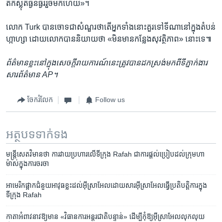
តក់ស្លុត​ធ្ងន់ធ្ងរ​រួចមក​ហើយ»។
លោក Turk បាន​ចោទ​ជា​សំណួរ​ថាតើ​អ្នក​ទាំងនោះ​គួរ​ទៅ​ទីណា​នៅក្នុង​តំបន់​
ហ្កាហ្សា ដោយ​លោក​បាន​និយាយ​ថា «មិន​មាន​កន្លែង​សុវត្ថិភាព» នោះទេ៕
ព័ត៌មាន​ខ្លះ​នៅក្នុង​សេចក្ដី​រាយការណ៍​នេះ​ត្រូវបាន​ដកស្រង់​មកពី​ទីភ្នាក់ងារ​
សារព័ត៌មាន AP។
ចែករំលែក
Follow us
អត្ថបទ​ទាក់ទង
មន្ត្រី​សេតវិមាន​ថា​ ការវាយប្រហារ​លើ​ទីក្រុង Rafah ជា​ការ​ផ្តល់​ប្រៀប​ដល់​ក្រុម​ហា
ម៉ាស់​ក្នុង​ការ​ចរចា
អាមេរិក​ផ្អាក​ជំនួយ​អាវុធ​ខ្លះ​ដល់​អ៊ីស្រាអែល​ដោយសារ​អ៊ីស្រាអែល​ធ្វើ​ប្រតិបត្តិការ​ក្នុង​
ទីក្រុង Rafah
កាតា​អំពាវនាវ​ឱ្យមាន «វិធានការ​អន្តរជាតិ​បន្ទាន់» ដើម្បី​កុំឱ្យ​អ៊ីស្រាអែល​លុកលុយ​