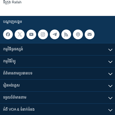
ទីក្រុង Rafah
បណ្តាញ​សង្គម
កម្មវិធី​ទូរទស្សន៍
កម្មវិធី​វិទ្យុ
ព័ត៌មាន​តាមប្រធានបទ​
រៀន​​អង់គ្លេស
ទទួល​ព័ត៌មាន​តាម
អំពី​ VOA & ទំនាក់ទំនង