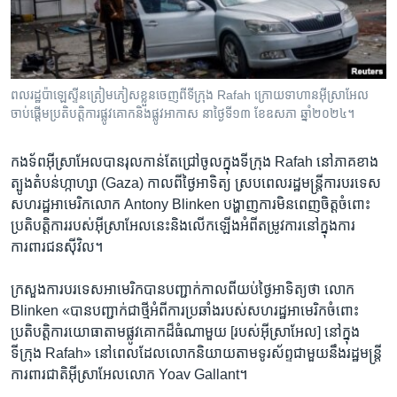
រចនា
សម្ព័ន្ធ​
Khmer English
រំលង​
និង​
បណ្តាញ​សង្គម
ចូល​
ពលរដ្ឋ​ប៉ាឡេស្ទីន​ត្រៀម​ភៀសខ្លួន​ចេញ​ពី​ទីក្រុង Rafah ក្រោយ​ទាហាន​អ៊ីស្រាអែល​
ទៅ​
ចាប់ផ្តើម​ប្រតិបត្តិការ​ផ្លូវគោក​និង​ផ្លូវអាកាស​ នាថ្ងៃទី១៣ ខែឧសភា ឆ្នាំ២០២៤។
កាន់​
ទំព័រ​
ភាសា
កងទ័ព​អ៊ីស្រាអែល​បាន​រុល​កាន់តែ​ជ្រៅ​ចូល​ក្នុង​ទីក្រុង Rafah នៅ​ភាគ​ខាង​
ស្វែង​
ត្បូង​តំបន់​ហ្កាហ្សា (Gaza) កាលពី​ថ្ងៃ​អាទិត្យ ស្របពេល​រដ្ឋមន្ត្រី​ការបរទេស​
រក
សហរដ្ឋ​អាមេរិក​លោក Antony Blinken បង្ហាញ​ការ​មិន​ពេញចិត្ត​ចំពោះ​
ប្រតិបត្តិការ​របស់​អ៊ីស្រាអែល​នេះ​និង​លើកឡើង​អំពី​តម្រូវការ​នៅក្នុង​ការ​
ការពារ​ជន​ស៊ីវិល។
ក្រសួង​ការបរទេស​អាមេរិក​បាន​បញ្ជាក់​កាលពី​យប់​ថ្ងៃ​អាទិត្យ​ថា លោក
Blinken «បាន​បញ្ជាក់​ជាថ្មី​អំពី​ការ​ប្រឆាំង​របស់​សហរដ្ឋ​អាមេរិក​ចំពោះ​
ប្រតិបត្តិការ​យោធា​តាម​ផ្លូវគោក​ដ៏​ធំ​ណាមួយ [របស់​អ៊ីស្រាអែល] នៅក្នុង​
ទីក្រុង Rafah» នៅ​ពេល​ដែល​លោក​និយាយ​តាម​ទូរស័ព្ទ​ជាមួយ​នឹង​រដ្ឋមន្ត្រី​
ការពារ​ជាតិ​អ៊ីស្រាអែល​លោក Yoav Gallant។