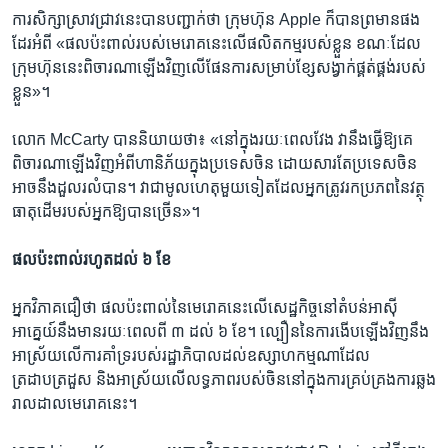
ការ​សិក្សា​ស្រាវជ្រាវ​នេះ​បាន​បញ្ជាក់​ថា ក្រុមហ៊ុន Apple ក៏​បាន​ព្រមាន​ផង​
ដែរ​អំពី «ផល​ប៉ះពាល់​របស់​មេរោគ​នេះ​លើ​ផលិតកម្ម​របស់​ខ្លួន ខណៈ​ដែល​
ក្រុមហ៊ុន​នេះ​ពិចារណា​ឡើង​វិញ​លើ​ផែនការ​សម្រាប់​ខ្សែ​សង្វាក់​ផ្គត់ផ្គង់​របស់​
ខ្លួន»។
លោក McCarty បាន​និយាយ​ថា៖ «នៅ​ក្នុង​រយៈពេល​វែង វា​នឹង​ធ្វើ​ឱ្យ​គេ​
ពិចារណា​ឡើង​វិញ​អំពី​ហានិភ័យ​ក្នុង​ប្រទេស​ចិន ដោយសារ​តែ​ប្រទេស​ចិន​
អាច​នឹង​ដួល​រលំ​បាន។ វា​ជា​មូលហេតុ​មួយ​ទៀត​ដែល​អ្នក​ត្រូវ​រក​ប្រភព​នៃ​វត្ថុ​
ធាតុ​ដើម​របស់​អ្នក​ឱ្យ​បាន​ច្រើន»។
ផល​ប៉ះពាល់​រហូត​ដល់ ៦ ខែ
អ្នក​វិភាគ​ជឿ​ថា ផល​ប៉ះពាល់​នៃ​មេរោគ​នេះ​លើ​សេដ្ឋកិច្ច​នៅ​តំបន់​អាស៊ី
អាគ្នេយ៍​នឹង​មាន​រយៈពេល​ពី ៣ ដល់ ៦ ខែ។ ល្បឿន​នៃ​ការ​ងើប​ឡើង​វិញ​នឹង​
អាស្រ័យ​លើ​ការ​គាំទ្រ​របស់​រដ្ឋាភិបាល​ដល់​ឧស្សាហកម្ម​ណា​ដែល​
ត្រដាបត្រដួស និង​អាស្រ័យ​លើ​លទ្ធភាព​របស់​ចិន​នៅ​ក្នុង​ការ​គ្រប់គ្រង​ការ​ឆ្លង​
រាលដាល​មេរោគ​នេះ។