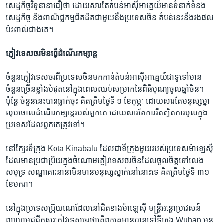
សេដ្ឋកិច្ច​វិទូ​នានា​ជឿ​ថា ដោយសារ​តែ​តំបន់​អាស៊ី​អាគ្នេយ៍​មាន​ទំនាក់ទំនង​
សេដ្ឋកិច្ច និង​ពាណិជ្ជកម្ម​ជិតដិត​ជាមួយ​នឹង​ប្រទេស​ចិន តំបន់​នេះ​នឹង​រង​ផល​
ប៉ះពាល់​ជាង​គេ។
ភ្ញៀវ​ទេសចរ​មិន​ធ្វើ​ដំណើរ​កម្សាន្ត
ចំនួន​ភ្ញៀវ​ទេសចរ​ពី​ប្រទេស​ចិន​មក​កាន់​តំបន់​អាស៊ី​អាគ្នេយ៍​ជាទូទៅ​មាន​
ចំនួន​ច្រើន​ខ្លាំង​បំផុត​នៅ​ក្នុង​ពេល​ឈប់​សម្រាក​នៃ​ពិធីបុណ្យ​ចូល​ឆ្នាំ​ចិន។
ប៉ុន្តែ ចំនួន​នេះ​បាន​ធ្លាក់​ចុះ គិត​ត្រឹម​ថ្ងៃ​ទី ១ ខែ​កុម្ភៈ ដោយសារ​តែ​មនុស្សម្នា​
លុបចោល​ដំណើរ​កម្សាន្ត​របស់​ពួកគេ ដោយសារ​តែ​ការ​រឹតត្បិត​ការ​ចូល​ក្នុង​
ប្រទេស​ដែល​ពួកគេ​ត្រូវ​ទៅ។
នៅ​ក្បែរ​ទីក្រុង Kota Kinabalu ដែល​ជា​ទីក្រុង​មួយ​របស់​ប្រទេស​ម៉ាឡេស៊ី​
ដែល​មាន​ប្រជាប្រិយ​ក្នុង​ចំណោម​ភ្ញៀវ​ទេសចរ​ចិន​ដែល​ចូលចិត្ត​ទៅ​លេង​
សមុទ្រ សណ្ឋាគារ​នានា​មិន​មាន​មនុស្ស​ស្នាក់នៅ​នោះ​ទេ គិត​ត្រឹម​ថ្ងៃ​ទី ៣១
ខែ​មករា។
នៅ​ក្នុង​ប្រទេស​ប្រ៊ុយណេ​ដែល​នៅ​ជិត​ខាង​ម៉ាឡេស៊ី មន្ត្រី​អន្តោ​ប្រវេសន៍​
ព្យាយាម​ជជីក​សួរ​ភ្ញៀវ​ទេសចរ​ថា​តើ​ពួកគេ​មាន​បាន​ទៅ​ទីក្រុង Wuhan មុន​