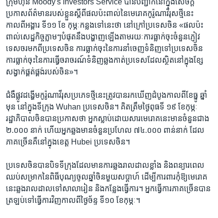
ក្រុមហ៊ុន Moody's Investors Service បាន​បញ្ជាក់​នៅ​ក្នុង​សេចក្ដី​
ប្រកាស​ព័ត៌មាន​របស់​ខ្លួន​ស្ដី​ពី​ផល​ប៉ះពាល់​នៃ​មេរោគ​កូរ៉ូណា​វីរុស​ថ្មី​នេះ​
កាលពី​អង្គារ ទី១១ ខែ កុម្ភៈ​កន្លង​ទៅ​នេះ​ថា នៅ​ក្រៅ​ប្រទេស​ចិន «ផល​ប៉ះ
ពាល់​សេដ្ឋកិច្ច​ភ្លាមៗ​បំផុត​នឹង​បង្ហាញ​ឡើង​តាម​រយៈ​ការ​ធ្លាក់​ចុះ​ចំនួន​ភ្ញៀវ​
ទេសចរ​មក​ពី​ប្រទេស​ចិន ការ​ធ្លាក់​ចុះ​នៃ​ការ​នាំ​ចេញ​ទំនិញ​ទៅ​ប្រទេស​ចិន
ការ​ធ្លាក់​ចុះ​នៃ​ការ​ធ្វើ​ចរាចរណ៍​ទំនិញ​ឆ្លង​កាត់​ប្រទេស​ដែល​ស្ថិត​នៅ​ក្នុង​ខ្សែ​
សង្វាក់​ផ្គត់ផ្គង់​របស់​ចិន»។
ជំងឺ​ផ្លូវ​ដង្ហើម​កូរ៉ូណា​វីរុស​ប្រភេទ​ថ្មី​នេះ​ត្រូវ​បាន​រក​ឃើញ​ដំបូង​កាល​ពី​ខែ​ធ្នូ ឆ្នាំ​
មុន នៅ​ក្នុង​ទីក្រុង Wuhan ប្រទេស​ចិន។ គិត​ត្រឹម​ថ្ងៃ​ពុធ​ទី ១៩ ខែ​កុម្ភៈ
រដ្ឋាភិបាល​ចិន​បាន​ប្រកាស​ថា អ្នក​ស្លាប់​ដោយសារ​មេរោគ​នេះ​មាន​ចំនួន​ជាង
២.០០០ នាក់ ហើយ​អ្នក​ឆ្លង​មាន​ចំនួន​ប្រហែល ៧៤.០០០ ពាន់​នាក់ ដែល​
ភាគច្រើន​គឺ​នៅ​ក្នុង​ខេត្ត Hubei ប្រទេស​ចិន។
ប្រទេស​ចិន​បាន​បិទ​ទីក្រុង​ដែល​មាន​ការ​ឆ្លង​រាលដាល​ខ្លាំង និង​ពន្យារពេល​
ឈប់​សម្រាក​នៃ​ពិធី​បុណ្យ​ចូល​ឆ្នាំ​ចិន​មួយ​សប្ដាហ៍ ដើម្បី​ការពារ​កុំ​ឱ្យ​មេរោគ​
នេះ​ឆ្លង​រាលដាល​ទៅ​សាលារៀន និង​កន្លែង​ធ្វើ​ការ។ អ្នក​ធ្វើ​ការ​ភាគច្រើន​បាន​
ត្រឡប់​ទៅ​ធ្វើ​ការ​វិញ​កាល​ពី​ថ្ងៃ​ច័ន្ទ ទី១០ ខែ​កុម្ភៈ។