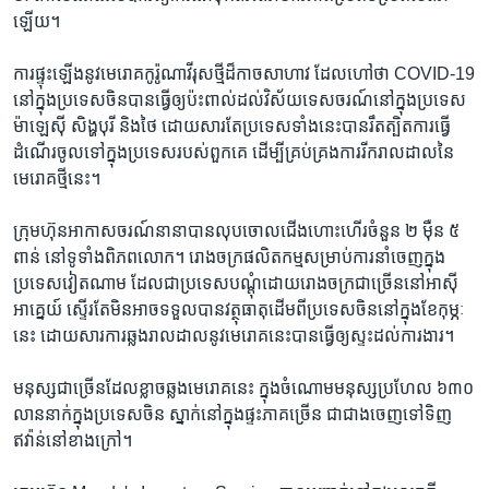
ឡើយ។
ការ​ផ្ទុះ​ឡើង​នូវ​មេរោគ​កូរ៉ូណា​វីរុស​ថ្មី​ដ៏​កាច​សាហាវ ដែល​ហៅ​ថា COVID-19
នៅ​ក្នុង​ប្រទេស​ចិន​បាន​ធ្វើ​ឲ្យ​ប៉ះពាល់​ដល់​វិស័យ​ទេសចរណ៍​នៅ​ក្នុង​ប្រទេស​
ម៉ាឡេស៊ី សិង្ហបុរី និង​ថៃ ដោយសារ​តែ​ប្រទេស​ទាំង​នេះ​បាន​រឹតត្បិត​ការ​ធ្វើ​
ដំណើរ​ចូល​ទៅ​ក្នុង​ប្រទេស​របស់​ពួកគេ ដើម្បី​គ្រប់គ្រង​ការ​រីក​រាលដាល​នៃ​
មេរោគ​ថ្មី​នេះ។
ក្រុមហ៊ុន​អាកាសចរណ៍​នានា​បាន​លុប​ចោល​ជើង​ហោះហើរ​ចំនួន ២ ម៉ឺន ៥
ពាន់ នៅ​ទូទាំង​ពិភពលោក។ រោងចក្រ​ផលិតកម្ម​សម្រាប់​ការ​នាំ​ចេញ​ក្នុង​
ប្រទេស​វៀតណាម ដែល​ជា​ប្រទេស​បណ្ដុំ​ដោយ​រោងចក្រ​ជា​ច្រើន​នៅ​អាស៊ី
អាគ្នេយ៍ ស្ទើរតែ​មិន​អាច​ទទួល​បាន​វត្ថុ​ធាតុ​ដើម​ពី​ប្រទេស​ចិន​នៅ​ក្នុង​ខែ​កុម្ភៈ​
នេះ ដោយសារ​ការ​ឆ្លង​រាលដាល​នូវ​មេរោគ​នេះ​បាន​ធ្វើ​ឲ្យ​ស្ទះ​ដល់​ការងារ។
មនុស្ស​ជា​ច្រើន​ដែល​ខ្លាច​ឆ្លង​មេរោគ​នេះ ក្នុង​ចំណោម​មនុស្ស​ប្រហែល ៦៣០
លាន​នាក់​ក្នុង​ប្រទេស​ចិន ស្នាក់នៅ​ក្នុង​ផ្ទះ​ភាគ​ច្រើន ជាជាង​ចេញ​ទៅ​ទិញ​
ឥវ៉ាន់​នៅ​ខាង​ក្រៅ។