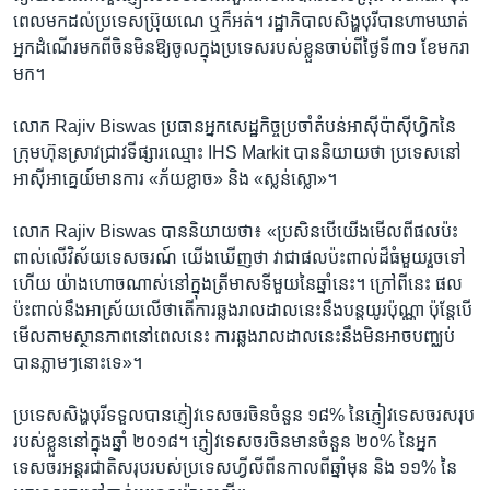
ពេល​មក​ដល់​ប្រទេស​ប្រ៊ុយណេ ឬ​ក៏​អត់។ រដ្ឋាភិបាល​សិង្ហបុរី​បាន​ហាមឃាត់​
អ្នក​ដំណើរ​មក​ពី​ចិន​មិន​ឱ្យ​ចូល​ក្នុង​ប្រទេស​របស់​ខ្លួន​ចាប់​ពី​ថ្ងៃ​ទី​៣១ ខែ​មករា​
មក។
លោក Rajiv Biswas ប្រធាន​អ្នក​សេដ្ឋកិច្ច​ប្រចាំ​តំបន់​អាស៊ី​ប៉ាស៊ីហ្វិក​នៃ​
ក្រុមហ៊ុន​ស្រាវជ្រាវ​ទីផ្សារ​ឈ្មោះ IHS Markit បាន​និយាយ​ថា ប្រទេស​នៅ​
អាស៊ីអាគ្នេយ៍​មាន​ការ «ភ័យ​ខ្លាច» និង «ស្លន់ស្លោ»។
លោក Rajiv Biswas បាន​និយាយ​ថា៖ «ប្រសិន​បើ​យើង​មើល​ពី​ផល​ប៉ះ
ពាល់​លើ​វិស័យ​ទេសចរណ៍ យើង​ឃើញ​ថា វា​ជា​ផល​ប៉ះពាល់​ដ៏​ធំ​មួយ​រួច​ទៅ​
ហើយ យ៉ាង​ហោច​ណាស់​នៅ​ក្នុង​ត្រីមាស​ទី​មួយ​នៃ​ឆ្នាំ​នេះ។ ក្រៅ​ពី​នេះ ផល​
ប៉ះពាល់​នឹង​អាស្រ័យ​លើ​ថា​តើ​ការ​ឆ្លង​រាលដាល​នេះ​នឹង​បន្ត​យូរ​ប៉ុណ្ណា ប៉ុន្តែ​បើ​
មើល​តាម​ស្ថានភាព​នៅ​ពេល​នេះ ការ​ឆ្លង​រាលដាល​នេះ​នឹង​មិន​អាច​បញ្ឈប់​
បាន​ភ្លាមៗ​នោះ​ទេ»។
ប្រទេស​សិង្ហបុរី​ទទួល​បាន​ភ្ញៀវ​ទេសចរ​ចិន​ចំនួន ១៨% នៃ​ភ្ញៀវ​ទេសចរ​សរុប​
របស់​ខ្លួន​នៅ​ក្នុង​ឆ្នាំ ២០១៨។ ភ្ញៀវ​ទេសចរ​ចិន​មាន​ចំនួន ២០% នៃ​អ្នក​
ទេសចរ​អន្តរជាតិ​សរុប​របស់​ប្រទេស​ហ្វីលីពីន​កាល​ពី​ឆ្នាំ​មុន និង ១១% នៃ​