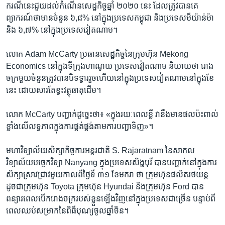
ករណី​នេះ​ជួយ​ដល់​កំណើន​សេដ្ឋកិច្ច​ឆ្នាំ ២០២០ នេះ ដែល​ត្រូវ​បាន​គេ​
ព្យាករណ៍​ថា​មាន​ចំនួន ៦,៨% នៅ​ក្នុង​ប្រទេស​កម្ពុជា និង​ប្រទេស​មីយ៉ាន់ម៉ា
និង ៦,៧% នៅ​ក្នុង​ប្រទេស​វៀតណាម។
លោក Adam McCarty ប្រធាន​សេដ្ឋកិច្ច​នៃ​ក្រុមហ៊ុន Mekong
Economics នៅ​ក្នុង​ទីក្រុង​ហាណូយ ប្រទេស​វៀតណាម និយាយ​ថា រោង
ចក្រ​មួយ​ចំនួន​ត្រូវ​បាន​បិទ​ទ្វារ​រួច​ហើយ​នៅ​ក្នុង​ប្រទេស​វៀតណាម​នៅ​ក្នុង​ខែ​
នេះ ដោយសារ​តែ​ខ្វះ​វត្ថុ​ធាតុ​ដើម។
លោក McCarty បញ្ជាក់​ដូច្នេះ​ថា៖ «ក្នុង​រយៈពេល​ខ្លី វា​នឹង​មាន​ផល​ប៉ះពាល់​
ខ្លាំង​លើ​លទ្ធភាព​ក្នុង​ការ​ផ្គត់ផ្គង់​តាម​ការ​បញ្ជា​ទិញ»។
មហា​វិទ្យាល័យ​សិក្សា​កិច្ចការ​អន្តរជាតិ S. Rajaratnam នៃ​សាកល​
វិទ្យាល័យ​បច្ចេកវិទ្យា Nanyang ក្នុង​ប្រទេស​សិង្ហបុរី បាន​បញ្ជាក់​នៅ​ក្នុង​ការ​
សិក្សា​ស្រាវជ្រាវ​មួយ​កាល​ពី​ថ្ងៃ​ទី ៣១ ខែ​មករា ថា ក្រុមហ៊ុន​ផលិត​រថយន្ត​
ដូចជា​ក្រុមហ៊ុន Toyota ក្រុមហ៊ុន Hyundai និង​ក្រុមហ៊ុន Ford បាន​
ពន្យារ​ពេល​បើក​រោងចក្រ​របស់​ខ្លួន​ឡើង​វិញ​នៅ​ក្នុង​ប្រទេស​ជា​ច្រើន បន្ទាប់​ពី​
ពេល​ឈប់​សម្រាក​នៃ​ពិធី​បុណ្យ​ចូលឆ្នាំ​ចិន។