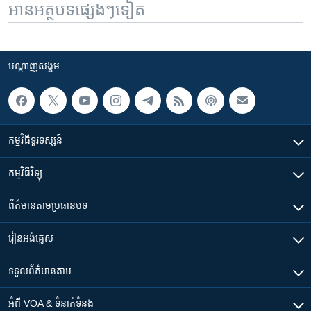
អានអត្ថបទផ្សេងៗទៀត
បណ្តាញ​សង្គម
កម្មវិធី​ទូរទស្សន៍
កម្មវិធី​វិទ្យុ
ព័ត៌មាន​តាមប្រធានបទ​
រៀន​​អង់គ្លេស
ទទួល​ព័ត៌មាន​តាម
អំពី​ VOA & ទំនាក់ទំនង