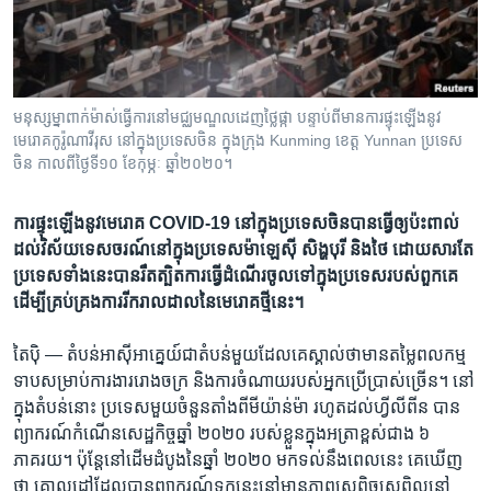
រចនា
សម្ព័ន្ធ​
Khmer English
រំលង​
និង​
បណ្តាញ​សង្គម
ចូល​
មនុស្សម្នា​ពាក់​ម៉ាស់​ធ្វើ​ការ​នៅ​មជ្ឈមណ្ឌល​ដេញ​ថ្លៃ​ផ្កា បន្ទាប់​ពី​មាន​ការ​ផ្ទុះ​ឡើង​នូវ​
ទៅ​
មេរោគ​កូរ៉ូណា​វីរុស នៅ​ក្នុង​ប្រទេស​ចិន ក្នុង​ក្រុង Kunming ខេត្ត Yunnan ប្រទេស​
កាន់​
ចិន កាលពី​ថ្ងៃទី១០ ខែកុម្ភៈ ឆ្នាំ២០២០។
ទំព័រ​
ភាសា
ស្វែង​
ការ​ផ្ទុះ​ឡើង​នូវ​មេរោគ COVID-19 នៅ​ក្នុង​ប្រទេស​ចិន​បាន​ធ្វើ​ឲ្យ​ប៉ះពាល់​
រក
ដល់​វិស័យ​ទេសចរណ៍​នៅ​ក្នុង​ប្រទេស​ម៉ាឡេស៊ី សិង្ហបុរី និង​ថៃ ដោយសារ​តែ​
ប្រទេស​ទាំង​នេះ​បាន​រឹតត្បិត​ការ​ធ្វើ​ដំណើរ​ចូល​ទៅ​ក្នុង​ប្រទេស​របស់​ពួកគេ
ដើម្បី​គ្រប់គ្រង​ការ​រីក​រាលដាល​នៃ​មេរោគ​ថ្មី​នេះ។
​តៃប៉ិ —
តំបន់​អាស៊ី​អាគ្នេយ៍​ជា​តំបន់​មួយ​ដែល​គេ​ស្គាល់​ថា​មាន​តម្លៃ​ពលកម្ម​
ទាប​សម្រាប់​ការងារ​រោងចក្រ និង​ការ​ចំណាយ​របស់​អ្នក​ប្រើប្រាស់​ច្រើន។ នៅ​
ក្នុង​តំបន់​នោះ ប្រទេស​មួយ​ចំនួន​តាំង​ពី​មីយ៉ាន់ម៉ា រហូត​ដល់​ហ្វីលីពីន បាន​
ព្យាករណ៍​កំណើន​សេដ្ឋកិច្ច​ឆ្នាំ ២០២០ របស់​ខ្លួន​ក្នុង​អត្រា​ខ្ពស់​ជាង ៦
ភាគរយ។ ប៉ុន្តែ​នៅ​ដើម​ដំបូង​នៃ​ឆ្នាំ ២០២០ មក​ទល់​នឹង​ពេល​នេះ គេ​ឃើញ​
ថា គោលដៅ​ដែល​បាន​ព្យាករណ៍​ទុក​នេះ​នៅ​មាន​ភាព​ស្រពិចស្រពិល​នៅ​