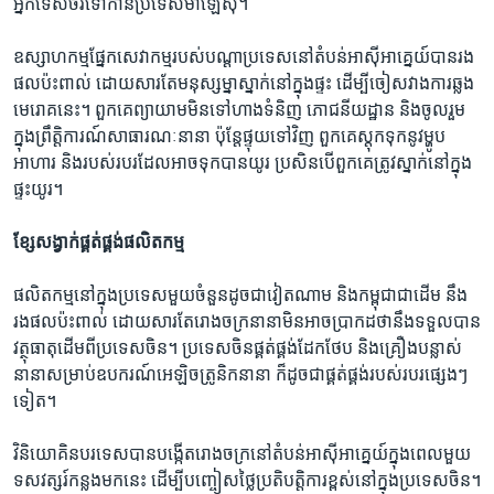
អ្នក​ទេសចរ​ទៅ​កាន់​ប្រទេស​ម៉ាឡេស៊ី។
ឧស្សាហកម្ម​ផ្នែក​សេវាកម្ម​របស់​បណ្ដា​ប្រទេស​នៅ​តំបន់​អាស៊ីអាគ្នេយ៍​បាន​រង​
ផល​ប៉ះពាល់ ដោយសារ​តែ​មនុស្សម្នា​ស្នាក់នៅ​ក្នុង​ផ្ទះ ដើម្បី​ចៀសវាង​ការ​ឆ្លង​
មេរោគ​នេះ។ ពួកគេ​ព្យាយាម​មិន​ទៅ​ហាង​ទំនិញ ភោជនីយដ្ឋាន និង​ចូលរួម​
ក្នុង​ព្រឹត្តិការណ៍​សាធារណៈ​នានា ប៉ុន្តែ​ផ្ទុយ​ទៅ​វិញ ពួកគេ​ស្តុក​ទុក​នូវ​ម្ហូប​
អាហារ និង​របស់របរ​ដែល​អាច​ទុក​បាន​យូរ ប្រសិនបើ​ពួកគេ​ត្រូវ​ស្នាក់នៅ​ក្នុង​
ផ្ទះ​យូរ។
ខ្សែ​សង្វាក់​ផ្គត់ផ្គង់​ផលិតកម្ម
ផលិតកម្ម​នៅ​ក្នុង​ប្រទេស​មួយ​ចំនួន​ដូចជា​វៀតណាម និង​កម្ពុជា​ជា​ដើម នឹង​
រង​ផល​ប៉ះពាល់ ដោយសារ​តែ​រោងចក្រ​នានា​មិន​អាច​ប្រាកដ​ថា​នឹង​ទទួល​បាន​
វត្ថុធាតុ​ដើម​ពី​ប្រទេស​ចិន។ ប្រទេស​ចិន​ផ្គត់ផ្គង់​ដែក​ថែប និង​គ្រឿង​បន្លាស់​
នានា​សម្រាប់​ឧបករណ៍​អេឡិចត្រូនិក​នានា ក៏​ដូចជា​ផ្គត់ផ្គង់​របស់របរ​ផ្សេងៗ​
ទៀត។
វិនិយោគិន​បរទេស​បាន​បង្កើត​រោងចក្រ​នៅ​តំបន់​អាស៊ីអាគ្នេយ៍​ក្នុង​ពេល​មួយ​
ទសវត្សរ៍​កន្លង​មក​នេះ ដើម្បី​បញ្ចៀស​ថ្លៃ​ប្រតិបត្តិការ​ខ្ពស់​នៅ​ក្នុង​ប្រទេស​ចិន។