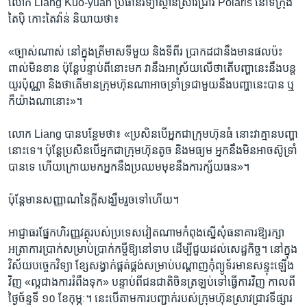
លោក Liang Kuo-yuan ប្រធាន​វិទ្យាស្ថាន​ស្រាវជ្រាវ Polaris នៅ​ទីក្រុង​
តៃប៉ិ កោះ​តៃវ៉ាន់ និយាយ​ថា៖
«ច្បាស់​ណាស់ នៅ​ក្នុង​ត្រីមាស​ទី​មួយ និង​ទី​ពីរ ប្រាកដ​ជា​នឹង​មាន​ផល​ប៉ះ
ពាល់​មិន​ខាន ប៉ុន្តែ​បន្ទាប់​ពី​នោះ​មក វា​នឹង​អាស្រ័យ​លើ​ថា​តើ​បញ្ហា​នេះ​នឹង​បន្ត​
យូរ​ប៉ុណ្ណា និង​ថា​តើ​មាន​ក្រុមហ៊ុន​ណា​អាច​ទ្រាំទ្រ​ជាមួយ​នឹង​បញ្ហា​នេះ​បាន ឬ​
ក៏​យ៉ាង​ណា​នោះ»។
លោក Liang បាន​បន្ថែម​ថា៖ «ប្រសិន​បើ​អ្នក​ជា​ក្រុមហ៊ុន​ធំ នោះ​វា​គ្មាន​បញ្ហា​
នោះ​ទេ។ ប៉ុន្តែ​ប្រសិន​បើ​អ្នក​ជា​ក្រុមហ៊ុន​តូច និង​មធ្យម អ្នក​នឹង​មិន​អាច​ស៊ូទ្រាំ​
បាន​ទេ ហើយ​ក្រោយ​មក​អ្នក​នឹង​ប្រឈម​មុខ​នឹង​ការ​ក្ស័យធន»។
ប៉ុន្តែ​មាន​សញ្ញាណ​នៃ​ក្តី​សង្ឃឹម​រួច​ទៅ​ហើយ។
អាជ្ញាធរ​ផ្នែក​ហិរញ្ញវត្ថុ​របស់​ប្រទេស​វៀតណាម​កំពុង​ស្នើ​សុំ​ធនាគារ​ឱ្យ​រក្សា​
អត្រា​ការប្រាក់​សម្រាប់​ប្រាក់​កម្ចី​ឱ្យ​នៅ​ទាប ដើម្បី​ជួយ​ដល់​សេដ្ឋកិច្ច។ នៅ​ក្នុង​
វិស័យ​បច្ចេកវិទ្យា ខ្សែ​សង្វាក់​ផ្គត់ផ្គង់​សម្រាប់​បណ្ដាញ​កុំព្យូទ័រ​មាន​សន្ទុះ​ឡើង​
វិញ «ល្អ​ជាង​ការ​រំពឹង​ទុក» បន្ទាប់​ពី​ជនជាតិ​ចិន​ត្រឡប់​ទៅ​ធ្វើ​ការ​វិញ​ កាលពី​
ថ្ងៃ​ច័ន្ទ​ទី ១០ ខែ​កុម្ភៈ។ នេះ​បើ​តាម​ការ​បញ្ជាក់​របស់​ក្រុមហ៊ុន​ស្រាវជ្រាវ​ទីផ្សារ​