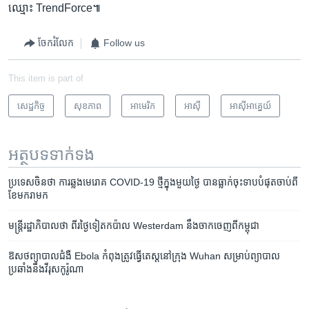
ឈ្មោះ TrendForce៕
ចែករំលែក
Follow us
This item is part of
សេដ្ឋកិច្ច
សុខភាព
អាមេរិក​
អាស៊ី
អាស៊ី​អាគ្នេយ៍
អត្ថបទ​ទាក់ទង
ប្រទេស​ចិន​​ថា ​ការ​ឆ្លង​មេរោគ COVID-19 ​ថ្មី​ក្នុង​មួយ​ថ្ងៃ​ បាន​ធ្លាក់​ចុះ​ទាប​បំផុត​ចាប់​ពី​
ខែ​មករា​មក
មន្ត្រីរ​ដ្ឋាភិបាល​ថា​ ពីរ​ថ្ងៃ​ទៀត​​កប៉ាល ​Westerdam​ នឹង​ចាកចេញ​ពី​កម្ពុជា
ឱសថ​ព្យាបាល​ជំងឺ​ Ebola កំពុង​ត្រូវធ្វើតេស្តនៅក្រុង Wuhan សម្រាប់ព្យាបាល​
ប្រឆាំង​នឹង​​វីរុស​កូរ៉ូណា