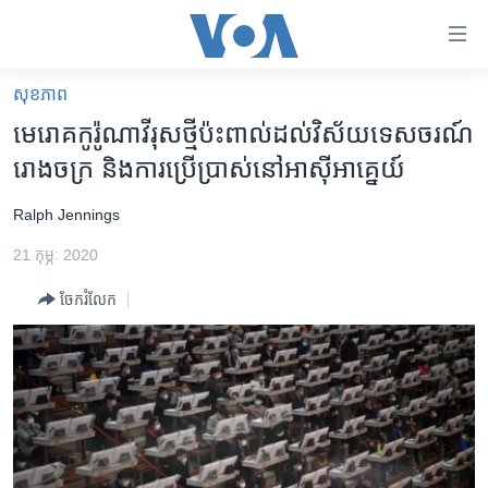
ភ្ជាប់​
ទៅ​
គេហទំព័រ​
សុខភាព
កម្ពុជា
ទាក់ទង
មេរោគ​កូរ៉ូណាវីរុស​ថ្មី​ប៉ះពាល់​ដល់​វិស័យ​ទេសចរណ៍
រំលង​
អន្តរជាតិ
រោងចក្រ និង​ការ​ប្រើប្រាស់​នៅ​អាស៊ី​អាគ្នេយ៍
និង​
អាមេរិក
ចូល​
Ralph Jennings
ទៅ​​
ចិន
ទំព័រ​
21 កុម្ភៈ 2020
ហេឡូវីអូអេ
ព័ត៌មាន​​
ចែករំលែក
តែ​
កម្ពុជាច្នៃប្រតិដ្ឋ
ម្តង
ព្រឹត្តិការណ៍ព័ត៌មាន
រំលង​
និង​
ទូរទស្សន៍ / វីដេអូ​
ចូល​
វិទ្យុ / ផតខាសថ៍
ទៅ​
ទំព័រ​
កម្មវិធីទាំងអស់