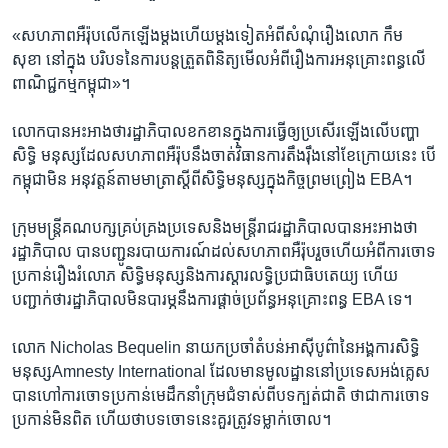
«សហភាព​អឺរ៉ុប​លើក​ឡើង​ម្ដង​ហើយ​ម្តង​ទៀត​អំពី​សំណុំ​រឿង​លោក ​កឹម
សុខា ​នៅ​ក្នុង បរិបទ​នៃ​ការ​បន្ត​ត្រួត​ពិនិត្យ​មើល​អំពី​រឿង​ការ​អនុគ្រោះ​ពន្ធ​លើ​
ពាណិជ្ជកម្ម​កម្ពុជា»។
លោក​បាន​អះអាង​ថា​រដ្ឋាភិបាល​ខកខាន​ក្នុង​ការ​ធ្វើ​ឲ្យ​ប្រសើរ​ឡើង​លើ​បញ្ហា​
សិទ្ធិ មនុស្ស​ដែល​សហភាព​អឺរ៉ុប​នឹង​ចាត់​វិធានការ​តឹងរ៉ឹង​នៅ​ខែ​ក្រោយ​នេះ ​បើ​
កម្ពុជា​មិន អនុវត្តន៍​តាម​មាត្រា​ស្ដីពី​សិទ្ធិមនុស្ស​ក្នុង​កិច្ច​ព្រមព្រៀង​ EBA។
ក្រុម​មន្ត្រី​គណបក្ស​គ្រប់គ្រង​ប្រទេស​និង​មន្ត្រី​រាជរដ្ឋាភិបាល​បាន​អះអាង​ថា​
រដ្ឋាភិបាល បាន​បញ្ជូន​របាយ​ការណ៍​ដល់​សហភាព​អឺរ៉ុប​រួចហើយ​អំពី​ការ​ចោទ​
ប្រកាន់​រឿង​រំលោភ សិទ្ធិមនុស្ស​និង​ការ​ស្ដារ​លទ្ធិប្រជាធិបតេយ្យ​ ហើយ​
បញ្ជាក់​ថា​រដ្ឋាភិបាល​មិន​បារម្ភ​នឹង​ការ​ផ្ដាច់​ប្រព័ន្ធ​អនុគ្រោះ​ពន្ធ ​EBA​ ទេ។
លោក ​Nicholas Bequelin ​នាយក​ប្រចាំ​តំបន់​អាស៊ី​បូព៌ា​នៃ​អង្គការ​សិទ្ធិ
មនុស្ស​Amnesty International ​ដែល​មាន​មូលដ្ឋាន​នៅ​ប្រទេស​អង់គ្លេស​ ​
បាន​ហៅ​ការ​ចោទ​ប្រកាន់​មេដឹកនាំ​ក្រុម​ជំទាស់​ពី​បទ​ក្បត់​ជាតិ​ ​ថា​ជា​ការ​ចោទ​
ប្រកាន់​មិន​ពិត ​ហើយ​ថា​បទ​ចោទ​នេះ​គួរ​ត្រូវ​ទម្លាក់​ចោល។