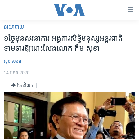
ភ្ជាប់​
ទៅ​
គេហទំព័រ​
នយោបាយ
កម្ពុជា
ទាក់ទង
១​ថ្ងៃ​មុន​សវនាការ អង្គការ​សិទ្ធិ​មនុស្ស​អន្តរជាតិ​
រំលង​
អន្តរជាតិ
ទាមទារ​ឱ្យ​ដោះលែង​លោក ​កឹម សុខា
និង​
អាមេរិក
ចូល​
សុខ ខេមរា
ទៅ​​
ចិន
ទំព័រ​
14 មករា 2020
ហេឡូវីអូអេ
ព័ត៌មាន​​
ចែករំលែក
តែ​
កម្ពុជាច្នៃប្រតិដ្ឋ
ម្តង
ព្រឹត្តិការណ៍ព័ត៌មាន
រំលង​
និង​
ទូរទស្សន៍ / វីដេអូ​
ចូល​
វិទ្យុ / ផតខាសថ៍
ទៅ​
ទំព័រ​
កម្មវិធីទាំងអស់