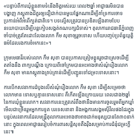
«បន្ទាប់​ពី​ការ​ឃុំខ្លួន​តាម​ទំនើងចិត្ត​អស់​រយៈ​ពេល​២​ឆ្នាំ​ អាជ្ញាធរ​មិន​បាន​
បង្ហាញ ភស្តុតាង​ដ៏​គួរ​ឲ្យ​ជឿ​ជាក់​បាន​មួយ​ផ្នែក​ណា​ដើម្បី​គាំទ្រ​ការ​ចោទ​
ប្រកាន់​អំពី​អំពើ​ក្បត់​ជាតិ​ទេ‍។ បទ​ល្មើស​ត្រូវ​បាន​ប្រឌិត​ឡើង​តាម​បែប​
នយោបាយ​ដើម្បី​បន្ត​កៀបសង្កត់​គណបក្ស​ជំទាស់។​ តុលាការ​រាជធានី​ភ្នំពេញ​
ចាំបាច់​ត្រូវតែ​ដោះលែង​លោក ​កឹម សុខា​ឲ្យ​រួច​ទោស​ ហើយ​បញ្ចប់​ប្រព័ន្ធ​យុត្តិ
ធម៌​ដែល​រង​ការ​ចំអក​នេះ»។
ក្រុម​មេធាវី​របស់​លោក ​កឹម សុខា ​បាន​ប្រកាស​ត្រៀមខ្លួន​រួច​ជា​ស្រេច​ដើម្បី​
តតាំង​នឹង ពាក្យ​បណ្ដឹង​ ក្រោយពី​ចៅក្រម​បាន​អះអាង​ថា​សំណុំ​រឿង​លោក ​
កឹម សុខា ​មាន​ភស្តុតាង​គ្រប់​គ្រាន់​ដើម្បី​បញ្ជូន​ទៅ​ជម្រះ​ទោស​នោះ។
ការ​បើក​សវនាការ​ដំបូង​លើ​សំណុំ​រឿង​លោក ​កឹម សុខា ​ដើម្បី​សម្រេច​ថា​
លោក​មាន ទោស​ឬ​គ្មាន​ទោស​នោះ ​គឺ​កើត​ឡើង​ក្រោយ​រយៈពេល​ជាង​២ឆ្នាំ​
នៃ​ការ​ឃុំខ្លួន​លោក។ សវនាការ​នេះ​ត្រូវ​គេ​រំពឹង​ថា​នឹង​មានការ​ចូលរួម​ពី​អ្នក​ឃ្លាំ
មើល​ជាច្រើន​រួម​អ្នក​ការទូត បរទេស​នានា​ និង​អង្គការ​សង្គម​ស៊ីវិល​ផង​ដែរ​ក្នុង​
បន្ទប់​សវនាការ​ដែល​មន្ត្រី​តុលាការ​អះអាង​ថា​អាច​ដាក់​មនុស្ស​បាន​តែ​៣០នាក់​
នោះ​ ក្នុង​ពេលអាជ្ញាធរ​រៀបចំ​ការពារ​សន្តិសុខ​តឹងរ៉ឹង​សម្រាប់​ការ​ជំនុំជម្រះក្ដី​
នេះ៕