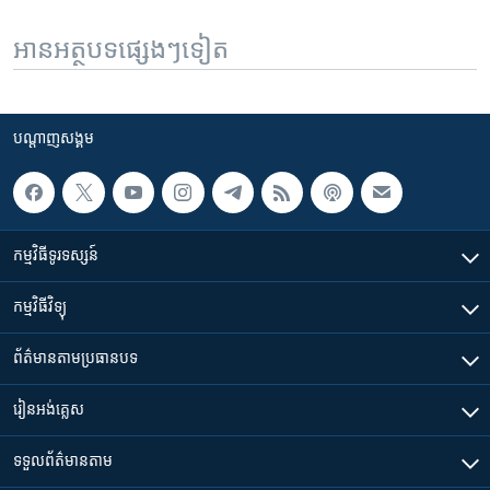
អានអត្ថបទផ្សេងៗទៀត
បណ្តាញ​សង្គម
កម្មវិធី​ទូរទស្សន៍
កម្មវិធី​វិទ្យុ
ព័ត៌មាន​តាមប្រធានបទ​
រៀន​​អង់គ្លេស
ទទួល​ព័ត៌មាន​តាម