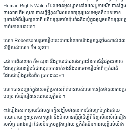
Human ​Rights ​Watch ដែល​មាន​មូលដ្ឋាន​នៅ​សហរដ្ឋ​អាមេរិក បាន​ថ្លែង​
ថា​លោក​ កឹម សុខា ​គ្មាន​ធ្វើ​អ្វី​ខុស​ដែល​លោក​ត្រូវ​ប្រឈម​មុខ​នឹង​បទ​ចោទ​
ប្រកាន់​អំ​ពី​រឿង​ក្បត់​ជាតិ​ ហើយ​ត្រូវ​ចាប់​ឃុំឃាំង​និង​ឃុំ​ក្នុង​ផ្ទះ​រួច​ហើយ​ត្រូវ​បន្ត​
កាត់​ទោស​នោះ​ទេ។ ​
លោក Robertson​បន្ត​ថា​រឿង​នេះ​ជា​ការ​រំលោភ​យ៉ាង​ធ្ងន់ធ្ងរ​ខ្លាំង​ណាស់​ដល់​
សិទ្ធិ​របស់​លោក​ កឹម សុខា។
«ជា​ការ​ពិត​លោក ​កឹម សុខា ​នឹង​ក្លាយ​ជា​ជន​រងគ្រោះ​នៃ​ការ​ជំនុំជម្រះ​ទោស​
ដែល​ត្រូវ​បាន​រៀបចំ​ជា​ឈុត​ឆាក​ទាក់​ទង​នឹង​បទ​ចោទ​រឿង​អំពើ​ក្បត់ជាតិ​
ដែល​ជា​រឿង​ប្រឌិត​ពិត ប្រាកដ​នេះ‍»។
លោក​បាន​បញ្ជាក់​ក្នុង​សេចក្ដី​ប្រកាស​ព័ត៌មាន​របស់​លោក​ទៀត​ថា​តុលាការ​គួរ​
បញ្ចប់ សំណុំ​រឿង​នេះ​ដោយ​យុត្តិធម៌ ។
«ជា​រឿង​សោកស្ដាយ​ដែល​គ្មាន​ក្ដី​សង្ឃឹម​ថា​តុលាការ​ដែល​គ្រប់គ្រង​ដោយ​
នយោបាយ ក្នុង​ប្រទេស​កម្ពុជា​ នឹង​មិន​ហាន​ធ្វើអ្វី​ដើម្បី​ពិនិត្យ​មើល​សំណុំ​រឿង​
របស់​ព្រះរាជអាជ្ញា ដែល​មិន​គ្រប់ជ្រុងជ្រោយ ​ឬ​ក៏​ដំណើរ​ការ​អយុត្តិធម៌​យ៉ាង​