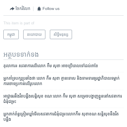
ចែករំលែក
Follow us
This item is part of
កម្ពុជា
នយោបាយ
សិទ្ធិ​មនុស្ស
អត្ថបទ​ទាក់ទង
តុលាការ៖ សវនាការ​លើ​លោក កឹម សុខា អាច​ប្រើ​ពេល​ទៅ​ដល់​៣​ខែ
អ្នក​គាំទ្រ​បក្ស​ប្រឆាំង​ថា លោក កឹម សុខា គ្មាន​ទោស និង​ទាម​ទារ​​​ឲ្យ​រដ្ឋាភិបាល​ទម្លាក់​
ការ​ចោទ​ប្រកាន់​លើ​រូបលោក
អាជ្ញាធរ​នឹង​រឹត​បន្តឹង​សន្តិសុខ ខណៈ​លោក​ កឹម សុខា សម្រេច​បង្ហាញ​ខ្លួន​នៅ​សវនាការ​
ជំនុំជម្រះ
អ្នក​ពាក់ព័ន្ធ​ត្រៀម​ឃ្លាំមើល​សវនាការ​ជំនុំជម្រះ​លោក​កឹម សុខា​ខណៈ​សន្តិសុខ​នឹង​រឹត​
បន្តឹង