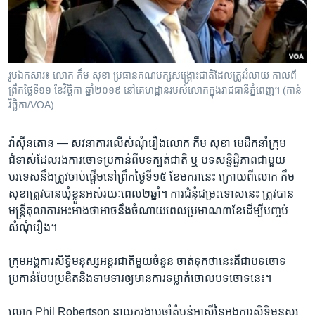
រចនា
សម្ព័ន្ធ​
Khmer English
រំលង​
និង​
បណ្តាញ​សង្គម
ចូល​
រូបឯកសារ៖ លោក កឹម សុខា ប្រធាន​គណបក្ស​សង្គ្រោះ​ជាតិ​ដែល​ត្រូវ​រំលាយ​ កាល​ពី​
ទៅ​
ព្រឹក​ថ្ងៃ​ទី​១១​ ខែ​វិច្ឆិកា ឆ្នាំ​២០១៩ នៅ​គេហដ្ឋាន​របស់​លោក​ក្នុង​រាជធានី​ភ្នំពេញ។ (កាន់
កាន់​
វិច្ឆិកា/VOA)
ទំព័រ​
ភាសា
ស្វែង​
វ៉ាស៊ីនតោន —
សវនាការ​លើ​សំណុំ​រឿង​លោក​ កឹម សុខា ​មេដឹកនាំ​ក្រុម​
រក
ជំទាស់​ដែល​រង​ការ​ចោទប្រកាន់​ពីបទ​ក្បត់ជាតិ‍ ​ឬ​ បទ​សន្ទិដ្ឋិភាព​ជាមួយ​
បរទេស​នឹង​ត្រូវ​ចាប់​ផ្ដើម​នៅ​ព្រឹក​ថ្ងៃ​ទី​១៥ ​ខែ​មករា​នេះ​ ក្រោយ​ពី​លោក​ កឹម
សុខា​ត្រូវ​បាន​ឃុំខ្លួន​អស់​រយៈ​ពេល​២ឆ្នាំ។​ ការ​ជំនុំ​ជម្រះ​ទោស​នេះ ​ត្រូវ​បាន​
មន្ត្រី​តុលាការ​អះអាង​ថា​អាច​នឹង​ចំណាយ​ពេល​ប្រមាណ​៣ខែ​ដើម្បី​បញ្ចប់​
សំណុំ​រឿង។
ក្រុម​អង្គការ​សិទ្ធិ​មនុស្ស​អន្តរជាតិ​មួយ​ចំនួន​ ចាត់​ទុកថា​នេះ​គឺ​ជា​បទ​ចោទ​
ប្រកាន់​បែប​ប្រឌិត​និង​ទាមទារ​ឲ្យ​មាន​ការ​ទម្លាក់​ចោល​បទ​ចោទ​នេះ។
លោក ​Phil Robertson ​នាយក​រង​ប្រចាំ​តំបន់​អាស៊ី​នៃ​អង្គការ​សិទ្ធិ​មនុស្ស​