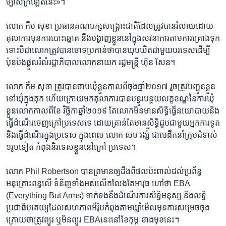
ច្បាស់ក្រឡែត​នេះ»។
លោក ​កឹម សុខា​ ប្រធាន​គណបក្ស​សង្គ្រោះ​ជាតិ​ដែល​ត្រូវ​បាន​រំលាយ​ដោយ​
តុលាការ​មុន​ការ​បោះ​ឆ្នោត ​នឹង​បង្ហាញ​ខ្លួន​នៅ​ក្នុង​សវនាការ​តាម​ការ​គ្រោង​ទុក​
ទោះបីជា​លោក​ត្រូវ​បាន​ចោទ​ប្រកាន់​ថា​បាន​ឃុបឃិត​ជាមួយ​បរទេស​ដើម្បី​
ប៉ុនប៉ង​ផ្ដួល​រំលំ​រដ្ឋាភិបាល​លោក​នាយក រដ្ឋមន្ត្រី ​ហ៊ុន សែន។​
លោក កឹម សុខា ​ត្រូវ​បាន​ចាប់​ឃុំ​ខ្លួន​កាលពី​ចុង​ឆ្នាំ​២០១៧ ​រួច​ត្រូវ​បញ្ជូន​ខ្លួន​
ទៅ​ឃុំ​ក្នុង​គុក ហើយ​ក្រោយ​មក​តុលាការ​បាន​បន្ធូរបន្ថយ​លក្ខខណ្ឌ​នៃ​ការ​ឃុំ
ខ្លួន​លោក​កាល​ពី​ខែ វិច្ឆិកា​ឆ្នាំ២០១៩​ តែ​លោក​មិន​មាន​សិទ្ធិ​ធ្វើ​នយោបាយ​និង​
ធ្វើ​ដំណើរ​ចេញ​ក្រៅ​ប្រទេស​ទេ ដោយ​គ្រាន់តែ​មាន​សិទ្ធិ​ជួប​ជាមួយ​អ្នកការទូត​
និង​ធ្វើដំណើរ​ក្នុង​ប្រទេស ​ក្នុង​ពេល លោក​ សម រង្ស៉ី ​ជា​មេដឹកនាំ​ក្រុម​ជំទាស់​
១រូប​ទៀត​ កំពុង​និរទេស​ខ្លួន​នៅ​ក្រៅ ប្រទេស។
លោក ​Phil Robertson ​បាន​ព្រមាន​ឲ្យដឹង​ពី​ផល​ប៉ះពាល់​ដល់​ប្រព័ន្ធ​
អនុគ្រោះ​ពន្ធ​លើ ទំនិញ​ទាំងអស់​លើក​លែង​តែ​អាវុធ​ ហៅថា ​EBA​
(Everything But Arms) ទាក់ទង​នឹង​ដំណើរការ​សិទ្ធិមនុស្ស និង​លទ្ធិ
ប្រជាធិបតេយ្យ​ដែល​សហភាព​អឺរ៉ុប​កំពុង​តាម​ឃ្លាំ​មើល​មុន​ការ​សម្រេច​ចុង​
ក្រោយ​ថា​ត្រូវ​ព្យួរ ឬ​មិន​ព្យួរ EBA​នេះ​នៅ​ខែ​កុម្ភៈ​ខាង​មុខ​នេះ។