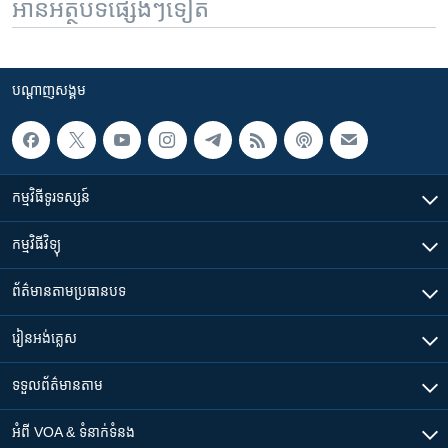
អានអត្ថបទផ្សេងៗទៀត
បណ្តាញ​សង្គម
កម្មវិធី​ទូរទស្សន៍
កម្មវិធី​វិទ្យុ
ព័ត៌មាន​តាមប្រធានបទ​
រៀន​​អង់គ្លេស
ទទួល​ព័ត៌មាន​តាម
អំពី​ VOA & ទំនាក់ទំនង