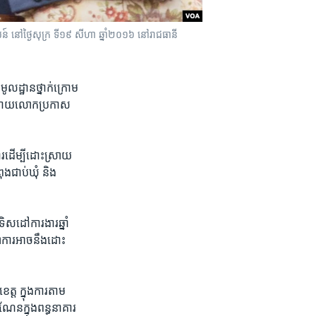
េសន៍​ នៅ​ថ្ងៃ​សុក្រ​ ទី​១៩ សីហា ឆ្នាំ​២០១៦ នៅ​រាជធានី
ូលដ្ឋាន​ថ្នាក់​ក្រោម​
ាប់ ដោយ​លោក​ប្រកាស
ការ​ដើម្បី​ដោះស្រាយ​
ង​ជាប់ឃុំ​ និង​
ទិស​ដៅ​ការងារ​ឆ្នាំ​
ការ​អាច​នឹង​ដោះ​
្ត​ ក្នុង​ការ​តាម​
ណែន​ក្នុង​ពន្ធនាគារ