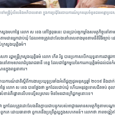
ទៅមន្រ្តី​ប៉ូលិស​និង​អភិបាល​នានា​ ក្នុង​ការ​ប្រជុំ​នៃ​របាយការណ៍​បូកសរុបចំនួន​​ជន​​​អន្តោប្រវ
តី​ក្រសួង​មហាផ្ទៃ លោក ស ខេង នៅ​ថ្ងៃ​ពុធ​នេះ បាន​ប្រាប់ឲ្យកម្លាំង​សមត្ថកិច្ច​នៅ​តាម​ម
ម្បី​តាម​ដាន​អ្នក​ជាប់​ឃុំ ដែល​អាច​ត្រូវ​ដោះ​លែង​នៅ​ពេល​ខាង​មុខ​តាម​នីតិវិធី​ច្ប
់​ក្រសួង​យុត្តិធម៌។
ឧសភា រដ្ឋមន្ត្រី​ក្រសួង​យុត្តិធម៌ ​លោក​ កើត រិទ្ធ ​បាន​ប្រកាស​បើក​យុទ្ធនាការ​ជា​ផ្លូវ
ង​នៅ​តាម​សាលា​ដំបូង​រាជធានី​ ខេត្ត​ ដែល​ជា​ផ្នែក​មួយ​នៃ​ការ​រក​យុត្តិធម៌​ដល់​ជន​កំពុ
ន​ក្នុង​ពន្ធនាគារ។
​របាយការណ៍​ជាតិ​ស្ដី​ពី​ការងារ​ប្រយុទ្ធ​ប្រឆាំង​អំពើ​ជួញ​ដូរ​មនុស្ស​ឆ្នាំ ​២០១៩ និងដាក់​
ហាផ្ទៃ លោក ស ខេង បាន​ថ្លែង​ថា ​អ្នក​ដែលជាប់​ឃុំ ហើយ​អនុវត្ត​ទោស​ជិត​ចប់ តុលា
សំខាន់គឺ​ផ្តោត​លើ​បទ​ល្មើស​ស្រាល មិន​មែន​ជា​ឧក្រិដ្ឋ​កម្ម​នោះ​ទេ។
្នក​ដែល​ត្រូវ​ដោះ​លែង​នឹងក្លាយ​ជា​បន្ទុក​របស់​អាជ្ញាធរ​មាន​សមត្ថកិច្ច​តាម​បណ្តា​ខេត
ួកគេ ដោយ​ធានា​ថា ​ពួកគេ​នឹង​ប្រព្រឹត្ត​ល្អ​ក្នុង​សហគមន៍។ លោក​ថា ​ភាព​ចង្អៀត​