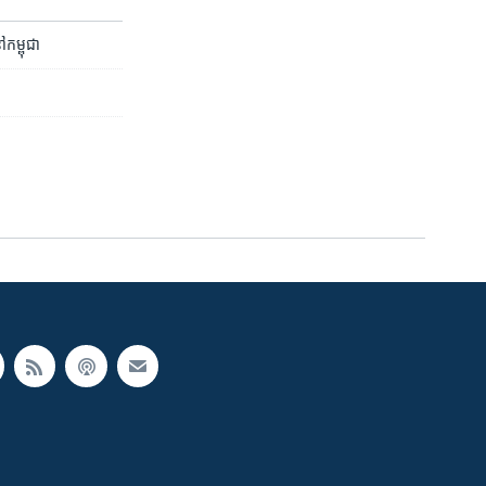
ៅ​កម្ពុជា