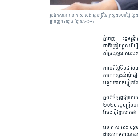
រូបឯកសារ៖ លោក​ ស​ ខេង រដ្ឋមន្រ្តី​នៃ​ក្រសួង​មហាផ្ទៃ​ ថ្លែង​
ភ្នំពេញ។ ​(ឡេង ឡែន/VOA)
ភ្នំពេញ —
រដ្ឋមន្រ្
ជាតិត្រៀម​ខ្លួន ​ដើ
គាំទ្រ​យុទ្ធនាការ​របស
កាល​ពី​ថ្ងៃ​ទី​១៨ ខែ​
ការ​កក​ស្ទះ​សំណុំ​រឿ
បន្ថយ​ភាព​ចង្អៀត​ណែ
ក្នុង​ពិធី​ផ្សព្វផ្សាយ
២០២០ រដ្ឋមន្រ្តី​ម
លែង ប៉ុន្តែ​លោក​ថា ​
លោក​ ស ខេង បន្ត​ថា ​អ
ដាន​សកម្មភាព​របស់​ព