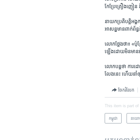
កែ​ប្រែ​គ្រឿង​ញៀន ​ន
នាយក​ប្រតិបត្តិ​អង្គក
អាសន្នមាន​ពាក់ព័ន្ធ​ន
លោក​ថ្លែង​ថា៖ «ប៉ុន្តែ
ឡើង​ដោយ​មិន​មាន​អំពើ​
លោក​បន្ត​ថា​ ការ​ដោះ​
លែង​នេះ ហើយ​នាំ​ឲ្
ចែករំលែក
This item is part of
កម្ពុជា
នយោ