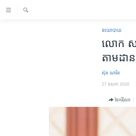
ភ្ជាប់​
ទៅ​
គេហទំព័រ​
ស្វែង​
កម្ពុជា
រក
នយោបាយ
ទាក់ទង
អន្តរជាតិ
លោក ស ខេង
រំលង​
និង​
អាមេរិក
តាម​ដាន​
ចូល​
ចិន
ទៅ​​
ទំព័រ​
ហេឡូវីអូអេ
ស៊ុន ណារិន
ព័ត៌មាន​​
កម្ពុជាច្នៃប្រតិដ្ឋ
27 ឧសភា 2020
តែ​
ម្តង
ព្រឹត្តិការណ៍ព័ត៌មាន
ចែករំលែក
រំលង​
ទូរទស្សន៍ / វីដេអូ​
និង​
ចូល​
វិទ្យុ / ផតខាសថ៍
ទៅ​
កម្មវិធីទាំងអស់
ទំព័រ​