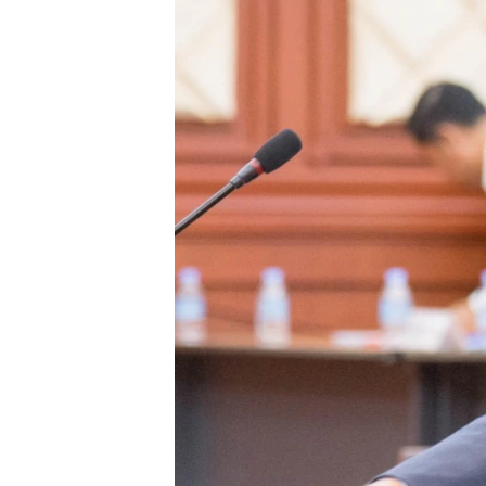
រចនា
សម្ព័ន្ធ​
រំលង​
និង​
ចូល​
ទៅ​
កាន់​
ទំព័រ​
ស្វែង​
រក