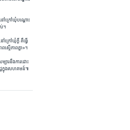
​នៅ​ក្រៅ​ឃុំ​បណ្តោះ​
អស់។
រៅ​ឃុំ​ក្តី គឺ​ធ្វើ​
ភាព​ស្មើ​ភាព​គ្នា»។
ង​សម្បារ​នឹង​ការ​ដោះ
ដ្ឋ​ក្នុង​សហគមន៍៕