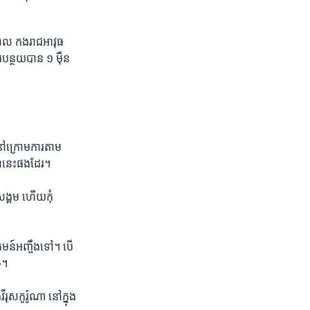
បាល កង​រាជ​អាវុធ​
​បន្ថយ​បាន ១ ​ម៉ឺន​
​នៅ​ក្រោម​ការ​តាម​
ា​នេះ​ផង​ដែរ។
​សង្គម ហើយ​កុំ​
ាគមន៍​អញ្ចឹង​ទៅ។ បើ​
»។
ុស​កូរ៉ូណា​ នៅ​ក្នុង​