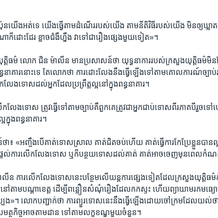
ន​យើង​អត់​ទេ យើង​ធ្វើ​តាម​ដំណើរ​របស់​យើង តាម​នីតិវិធី​របស់​យើង មិន​ឲ្យ​ឃ្លាត​ឆ្ង
​ក៏​ដោះ​ដែរ ខ្លាច​ជំងឺ​ហ្នឹង វា​ទៅ​ជា​រឿង​ផ្សេង​មួយ​ទៀត»។
យុត្តិធម៌ លោក ជិន ម៉ាលីន មាន​ប្រសាសន៍​ថា ​យុទ្ធនាការ​របស់​ក្រសួង​យុត្តិធម៌​មិន​
ន្ធនាគារ​នោះ​ទេ តែ​លោក​ថា​ ការ​ដោះ​លែង​នឹង​ធ្វើ​ឡើង​ទៅ​តាម​គោល​ការណ៍​ច្បាប់​
​លែង​ទោស​ដល់​អ្នក​ដែល​ប្រព្រឹត្ត​ល្អ​នៅ​ក្នុង​ពន្ធនាគារ។
លើក​លែង​ទោស ត្រូវ​ធ្វើ​ទៅ​តាម​ច្បាប់គឺ​ពួកគេ​ត្រូវ​ជា​អ្នក​ជាប់​ទោសពីរ​ភាគបី​រួច
ល្អ​ក្នុង​ពន្ធនាគារ។
៖ «អញ្ចឹង​បើ​គាត់​ទោស​ស្រាល គាត់​ជិត​ចប់​ហើយ គាត់​ធ្វើ​ការ​កែ​ប្រែ​ខ្លួន​បាន​ល
ើល​ផ្តល់​ការ​លើក​លែង​ទោស ឬ​ក៏​បន្ថយ​ទោស​ដល់​គាត់ គាត់​អាច​ចេញ​មុនពេល​កំ
ីន ការ​លើក​លែង​ទោស​នេះ​បន្ថែម​លើ​យន្ត​ការ​ផ្សេង​ទៀត​ដែល​ក្រសួង​យុត្តិធម៌កំពុ
ារ​នៅ​តាម​បណ្តា​ខេត្ត ដើម្បី​ពន្លឿន​សំណុំ​រឿង​ដែល​កក​ស្ទះ ហើយ​ព្យាយាម​រក​មធ្យោ
្បង»។ លោក​បញ្ជាក់​ថា​ ការ​ព្យួរ​ទោស​នេះ​នឹង​ធ្វើ​ឡើង​ដោយចៅក្រម​ដែល​យល់
មត្ថកិច្ច​អាចតាម​ដាន ទៅ​តាម​លក្ខខណ្ឌ​មួយ​ចំនួន។