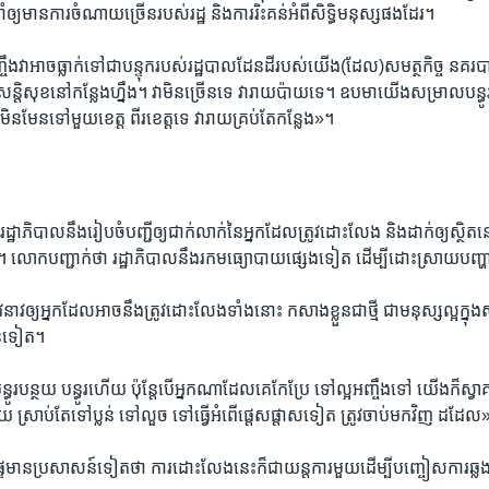
ឲ្យ​មាន​ការ​ចំណាយ​ច្រើន​របស់​រដ្ឋ និង​ការ​រិះគន់​អំពី​សិទ្ធិមនុស្ស​ផង​ដែរ។
ចឹង​វា​អាច​ធ្លាក់​ទៅជា​បន្ទុក​របស់​រដ្ឋបាល​ដែន​ដី​របស់​យើង​(ដែល)សមត្ថកិច្ច​ នគរ
ង​សន្តិសុខ​នៅ​កន្លែង​ហ្នឹង។ វា​មិន​ច្រើន​ទេ វា​រាយប៉ាយ​ទេ។ ឧបមា​យើង​សម្រាល​បន្ធូរ
ង មិន​មែន​ទៅ​មួយ​ខេត្ត ពីរ​ខេត្ត​ទេ វា​រាយ​គ្រប់​តែកន្លែង»។
ា ​រដ្ឋាភិបាលនឹង​រៀប​ចំ​បញ្ជី​ឲ្យ​ជាក់​លាក់​នៃ​អ្នក​ដែល​ត្រូវ​ដោះ​លែង និង​ដាក់​ឲ្យ​ស្ថិត
។ លោក​បញ្ជាក់​ថា ​រដ្ឋាភិបាល​នឹង​រក​មធ្យោបាយ​ផ្សេង​ទៀត ដើម្បី​ដោះ​ស្រាយ​បញ្ហ
្យ​អ្នក​ដែល​អាច​នឹង​ត្រូវ​ដោះ​លែង​ទាំង​នោះ កសាង​ខ្លួន​ជា​ថ្មី​ ជា​មនុស្ស​ល្អ​ក្នុង
ន្ត​ទៀត។
ូរ​បន្ថយ បន្ធូរ​ហើយ ប៉ុន្តែ​បើ​អ្នក​ណា​ដែល​គេ​កែ​ប្រែ ទៅ​ល្អ​អញ្ចឹង​ទៅ យើង​ក៏​ស្វ
ស្រាប់​តែ​ទៅប្លន់ ទៅ​លួច​ ទៅ​ធ្វើ​អំពើ​ផ្តេសផ្តាស​ទៀត ត្រូវ​ចាប់​មក​វិញ ដដែល
ទៃ​មាន​ប្រសាសន៍​ទៀត​ថា​ ការ​ដោះ​លែង​នេះ​ក៏​ជា​យន្ត​ការ​មួយ​ដើម្បី​បញ្ចៀស​ការ​ឆ្លង​វីរ