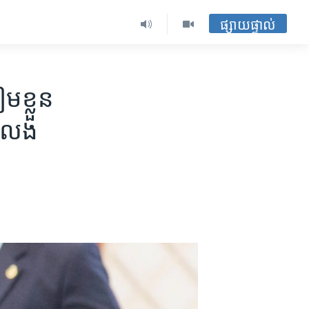
ផ្សាយផ្ទាល់
​ខ្លួន​
ោះលែង