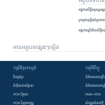
អត្ថបទ​ទាក់
អង្គការ​សិទ្ធិ​មនុស្ស​អន
ក្រសួង​យុត្តិធម៌​ព្រមាន
អង្គការ​ឃ្លាំមើល​សិទ្ធិម
អានអត្ថបទផ្សេងៗទៀត
កម្មវិធី​ទូរទស្សន៍
កម្មវិធី​វិទ្យុ
វីដេអូ​ខ្មែរ
ព័ត៌មាន​ពេល​ព្រឹ
វ៉ាស៊ីនតោន​ថ្ងៃ​នេះ
ព័ត៌មាន​​ពេល​រាត្រ
VOA ថ្ងៃនេះ
Hello VOA
VOA ​វិទ្យាសាស្ត្រ
សំឡេង​ជំនាន់​ថ្មី