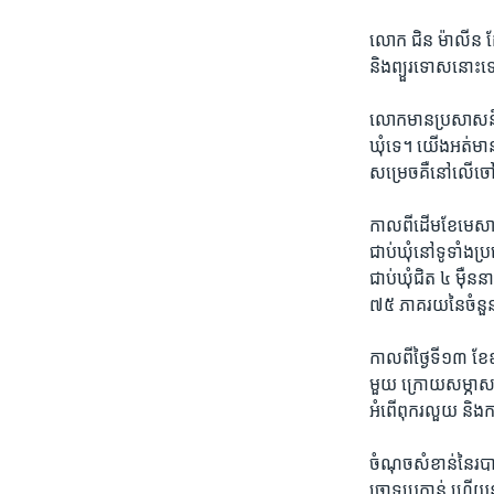
លោក ជិន ម៉ាលីន ដែល​
និង​ព្យួរ​ទោស​នោះ​ទ
លោក​មាន​ប្រសាសន៍​
ឃុំ​ទេ។ យើង​អត់​មាន​
សម្រេច​គឺ​នៅ​លើ​ចៅ​
កាល​ពី​ដើម​ខែ​មេសា ឆ
ជាប់ឃុំ​នៅ​ទូទាំង​
ជាប់​ឃុំ​ជិត​ ៤ ​ម៉
៧៥ ​ភាគរយ​នៃ​ចំនួនអ
កាល​ពី​ថ្ងៃ​ទី​១៣ ខ
មួយ​ ក្រោយសម្ភាស​អ្
អំពើ​ពុក​រលួយ​ និង​ក
ចំណុច​សំខាន់​នៃ​របាយ
ចោទ​ប្រកាន់ ​ហើយ​នាំ