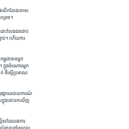
ត្រូវ​លើក​លែង​ទោស
​សម្រេច។
​ដោះ​លែង​ជនជាប់​
ច្បាប់។ ហើយ​ការ​
្ពុជា​មាន​អ្នក​
ក្នុង​ចំណោម​អ្នក​
់ គឺ​ស្មើ​ប្រមាណ​
ញ​ផ្សាយ​របាយ​ការណ៍​
យ​ក្នុង​នោះ​រក​ឃើញ​
្មើស​ដែល​រង​ការ​
ការ​បំពាន​នៅ​មណ្ឌល​