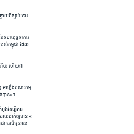
ាយ​ពី​ច្បាប់​នោះ​
មែន​ជា​យុទ្ធនាការ​
របស់​កម្ពុជា ដែល​
​ទៅ​ហើយ ហើយ​ជា​
្អ អាហ្នឹង​គណៈ​កម្ម
ណត់​បាន»។
ង​តែ​ធ្វើ​ការ​
បាយ​ដាក់​ឲ្យ​មាន «​
​ថាជាករណី​ស្រាល