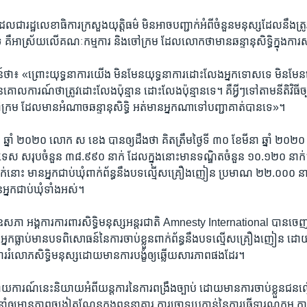
ជា​រដ្ឋលេខាធិការ​ក្រសួង​យុត្តិធម៌ ​មិន​អាច​បញ្ជាក់​អំពី​ចំនួន​មនុស្ស​ដែល​នឹង​
េ គឺ​អាស្រ័យ​លើ​គណៈ​កម្មការ និងចៅក្រម ដែល​លោក​ថា​មាន​ឆន្ទានុសិទ្ធិ​ក្នុង​ការ
ថា៖ «ព្រោះយុទ្ធនាការ​យើង មិន​មែន​យុទ្ធនាការ​ដោះ​លែង​អ្នក​ទោស​ទេ មិន​មែន
គោល​ការណ៍​ថា​ត្រូវ​ដោះ​លែង​ប៉ុន្មាន ដោះ​លែង​ប៉ុន្មាន​ទេ។ គឺ​អ្វីៗ​ទៅ​តាម​នីតិវិធី​
ក្រម ដែល​មាន​អំណាច​ឆន្ទា​នុសិទ្ធិ អត់​មាន​អ្នក​ណា​ទៅ​បញ្ជា​គាត់​បាន​ទេ»។
្នាំ​ ២០២០ លោក ស ខេង បាន​ឲ្យ​ដឹង​ថា​ គិត​ត្រឹម​ថ្ងៃ​ទី​ ៣០ ខែ​មីនា ឆ្នាំ ២០២០ កម
ប្រទេស សរុប​ចំនួន​ ៣៨.៩៩០ នាក់ ដែល​ក្នុង​នោះ​មាន​ទណ្ឌិត​ចំនួន ១០.១២០ នាក់។ 
ឺន​នាក់​នោះ មាន​អ្នក​ជាប់​ឃុំ​ពាក់ព័ន្ធ​នឹង​បទល្មើស​គ្រឿង​ញៀន ប្រមាណ​ ២២.០០០ នាក
្នកជាប់​ឃុំ​ទាំង​អស់។
ែ​ឧសភា អង្គការ​ការពារ​សិទ្ធិ​មនុស្ស​អន្តរជាតិ​ Amnesty International​ បាន​ចេ
នក​ធ្លាប់​មាន​បទ​ពិសោធន៍​នៃ​ការ​ចាប់​ខ្លួន​ពាក់ព័ន្ធ​នឹង​បទ​ល្មើស​គ្រឿង​ញៀន​ ដោ
ារ​រំលោភ​សិទ្ធិ​មនុស្ស​ដោយ​មាន​ការ​បង្ខំ​ឲ្យ​ឆ្លើយ​សារភាព​ផង​ដែរ។​
​ការណ៍​នេះ​និយាយ​អំពី​យន្តការ​នៃ​ការ​ពង្រឹង​ច្បាប់​ ដោយ​មាន​ការ​ចាប់​ខ្លួន​ជន​ល
​ឲ្យ​មាន​ភាព​ចង្អៀត​ណែន​ក្នុង​ពន្ធនាគារ ​ការ​ចោទ​ប្រកាន់​នៃ​ការ​ធ្វើ​ទារុណ​កម្ម ​