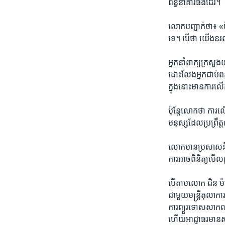
ពន្ធនាគារ​ផង​ដែរ។
លោក​បញ្ជាក់​ថា៖ «ប៉ុ
ទេ។ បើ​ថា​ យើង​នរណា
អ្នកនាំពាក្យ​ក្រសួង​
ដោះ​លែង​អ្នក​ជាប់​ព
ក្នុង​នោះ​មានការ​លើក
ប៉ុន្តែ​លោក​ថា​ ការ​
មនុស្ស​ដែល​ប្រព្រឹត្ត​
លោក​មាន​ប្រសាសន៍​ថា
ការ​អាច​ពិនិត្យ​ម
បើ​តាម​លោក ជិន ម៉ាល
ជាមួយ​មន្រ្តី​តុលាក
ការ​ព្យួរទោស​សាកល
ហើយ​អាជ្ញាធរ​មាន​ស