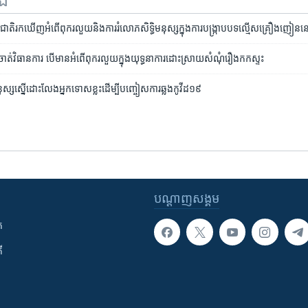
ទង
្តរជាតិ​រក​ឃើញ​អំពើ​ពុក​រលួយ​និង​ការ​រំលោភ​សិទ្ធិ​មនុស្ស​​ក្នុង​ការ​បង្រ្កាប​បទ​ល្មើស​គ្រឿង​ញៀន​ន
​ចាត់​វិធាន​ការ ​បើ​មាន​អំពើ​ពុករលួយ​ក្នុង​យុទ្ធនាការ​ដោះស្រាយ​សំណុំ​រឿង​កក​ស្ទះ
នុស្ស​​ស្នើ​ដោះលែង​អ្នកទោស​ខ្លះ​​ដើម្បី​បញ្ចៀស​ការឆ្លង​កូវីដ​១៩
បណ្តាញ​សង្គម
ក
ី