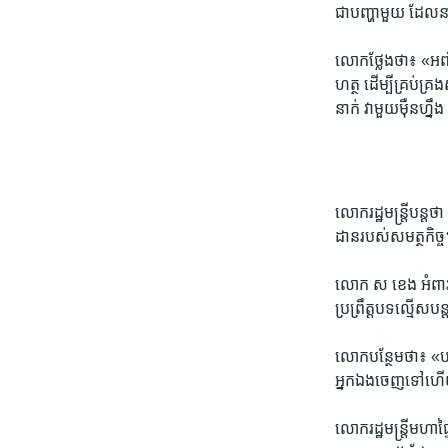
ជា​បញ្ហា​មួយ ដែលនាំ​
លោក​ថ្លែង​ថា៖ «​អញ្
ហត្ថ ដើម្បី​គ្រប់គ្រ
នាក់ វា​មួយ​ម៉ឺន​ហ្នឹ
លោក​រដ្ឋមន្រ្តី​បន្ត​ថ
ដាន​របស់​សមត្ថកិច្ច
លោក ស ខេង អំពាវនាវ​ឲ
ប្រព្រឹត្ត​បទ​ល្មើស​ប
លោក​បន្ថែម​ថា៖ «បន្ធ
អ្នក​ឯង​ចេញ​ទៅ​ហើយ 
លោក​រដ្ឋមន្រ្តី​មហាផ្