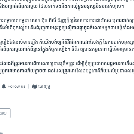
ិង​បញ្ហា​អំពើ​ពុក​រលួយ ​ដែល​ទាក់ទង​នឹង​ការ​ឃុំ​ខ្លួន​មនុស្ស​មិន​មាន​កំហុស​។
ារ​តម្លាភាព​កម្ពុជា​ លោក ​ប៉ិច ពិសី​ ជំរុញ​កុំ​ឲ្យ​វិធានការ​ការ​ដោះ​លែង ឬ​ការ​ដាក់​ឲ្យ
ឹង​អំពើ​ពុក​រលួយ និង​ជំរុញ​ការ​អនុវត្ត​ឲ្យ​ស្មើ​ភាព​គ្នា​ក្នុង​ចំណោម​អ្នក​ជាប់​ឃុំ​ទាំង​
​រឿង​ដែល​សំខាន់​ហ្នឹង គឺ​យើង​ចង់​ឲ្យ​នីតិវិធី​នៃ​ការ​ដោះ​លែង​ក្តី នៃ​ការ​ដាក់​មនុស្ស​នៅ​ក្
ពុក​រលួយ​ពាក់​ព័ន្ធ​នៅ​ក្នុងកិច្ចការហ្នឹង។ ទីពីរ​ ឲ្យ​មាន​តម្លាភាព ធ្វើ​ម៉េច​ឲ្យ​មាន​
លែង​ក៏​ត្រូវ​មាន​ការ​ពិចារណា​ឲ្យ​បាន​ត្រឹម​ត្រូវ ដើម្បី​កុំ​ឲ្យ​ប្រជាពលរដ្ឋ​មាន​ការ​ខឹ
យ​ពួកគេ​មាន​ភាព​ភ័យ​ខ្លាច​ថា​ ជន​ដែល​ត្រូវ​ដោះ​លែង​បង្ក​ហានិភ័យ​ដល់​ប្រជាពលរ
Follow us
បោះពុម្ព
បាយ