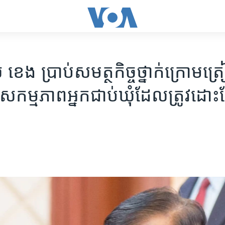
 ប្រាប់​​សមត្ថកិច្ច​ថ្នាក់​ក្រោម​ត្រៀម
សកម្មភាព​អ្នក​ជាប់​ឃុំ​ដែល​ត្រូវ​ដ