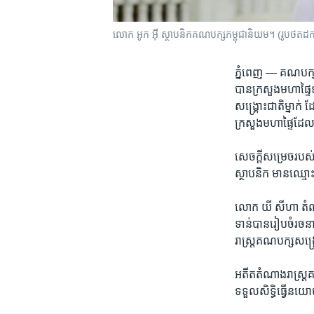
លោក អូក អ៊ី ស្ថាបនិក​គណបក្ស​​កម្ពុជា​​និយម។ (រូ
ភ្នំពេញ —
គណ​បក្ស
បាន​ក្រសួង​មហាផ្ទៃ​
សង្រ្គោះ​ជាតិ​ម្នាក
ក្រសួង​មហា​ផ្ទៃ​ដែល
សេចក្តី​សម្រេច​របស់​
ស្ថាបនិក មាន​ឈ្មោះ 
លោក យី សីហា តំណាង​
ទាន់​បាន​រៀបចំ​រចនា
រាស្រ្ត​គណបក្ស​សង្រ
អតីត​តំណាង​រាស្រ្ត​គ
ទទួល​សិទ្ធិ​ធ្វើ​នយ