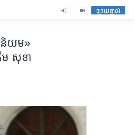
ផ្សាយផ្ទាល់
ា​និយម»​
 កឹម សុខា