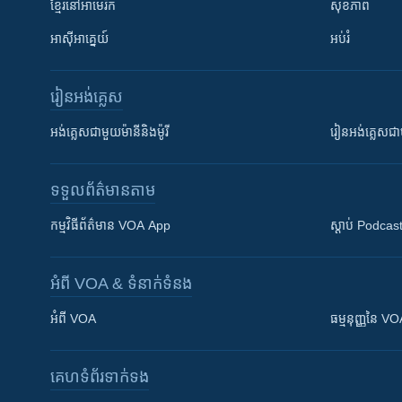
ខ្មែរ​នៅអាមេរិក
សុខភាព
អាស៊ីអាគ្នេយ៍
អប់រំ
រៀន​​អង់គ្លេស
អង់គ្លេស​ជាមួយ​ម៉ានី​និង​ម៉ូរី
រៀន​​​​​​អង់គ្លេ
ទទួល​ព័ត៌មាន​តាម
កម្មវិធី​ព័ត៌មាន VOA App
ស្តាប់ Podcas
អំពី​ VOA & ទំនាក់ទំនង
អំពី​ VOA
ធម្មនុញ្ញ​នៃ V
គេហទំព័រ​​ទាក់ទង