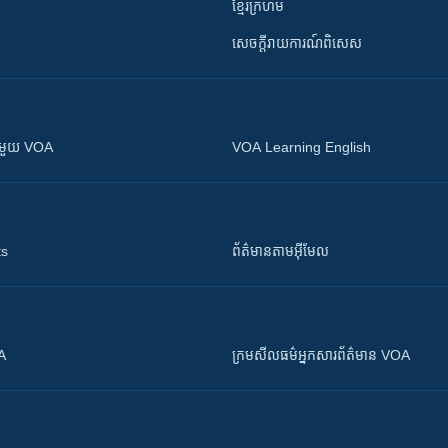
ខ្មែរក្រហម
សេចក្តីរាយការណ៍ពិសេស
ស​​ជាមួយ VOA
VOA Learning English
ts
ព័ត៌មាន​តាម​អ៊ីមែល
OA
ក្រម​​​សីលធម៌​​​អ្នក​​​សារព័ត៌មាន VOA