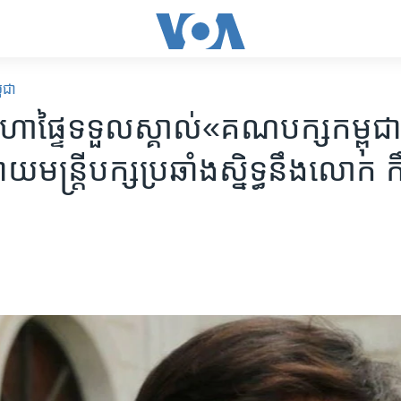
ពុជា
ហា​ផ្ទៃ​ទទួល​ស្គាល់​«គណ​បក្ស​កម្ពុជ
ោយ​មន្រ្តី​បក្ស​ប្រឆាំង​ស្និទ្ធ​នឹង​លោក