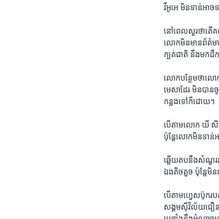
វីអូអេ មិន​ទាន់​អាច​ទ
នៅ​ពេល​សួរ​ថា​តើ​
លោកមិន​មាន​ព័ត៌មាន
ក្បត់​ជាតិ នឹង​មក​
លោក​បន្ថែម​ថា​លោក 
មេសា​ដែរ មិន​បាន​ចូ
កន្លង​ទៅ​ក៏​ដោយ។
បើ​តាម​លោក យី សីហា
ប៉ុន្តែ​លោក​មិន​ទាន
ឆ្លើយតប​នឹង​សំណួរ​រប
ឯង​តិចតួច ប៉ុន្តែ​មិ
បើ​តាម​ហ្វេស​ប៊ុក​រ
សង្គម​ស៊ីវិល័យ​ជឿន​
ប្រឆាំង​នឹង​អំណាច​ប្រម