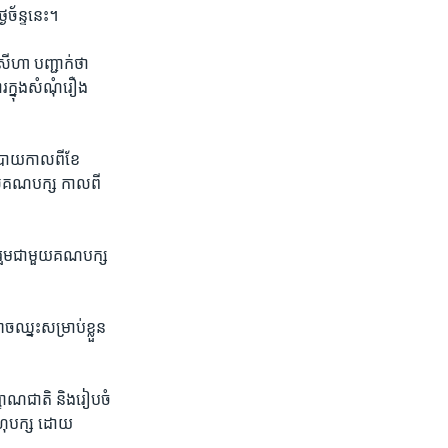
​ច័ន្ទ​នេះ។
ហា បញ្ជាក់​ថា​
្នុង​សំណុំ​រឿង​
បាយ​កាល​ពី​ខែ​
ស់​គណបក្ស​ កាល​ពី​
លរួម​ជាមួយ​គណ​បក្ស
ឈ្នះ​សម្រាប់​ខ្លួន​
ញាណ​ជាតិ និង​រៀប​ចំ​
ពហុ​បក្ស ដោយ​