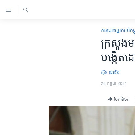
ភ្ជាប់​
ទៅ​
គេហទំព័រ​
ស្វែង​
កម្ពុជា
រក
​ការ​បោះឆ្នោត​​នៅ​កម្
ទាក់ទង
អន្តរជាតិ
ក្រសួង​ម
រំលង​
និង​
អាមេរិក
បង្កើត​​ដ
ចូល​
ចិន
ទៅ​​
ទំព័រ​
ហេឡូវីអូអេ
ស៊ុន ណារិន
ព័ត៌មាន​​
កម្ពុជាច្នៃប្រតិដ្ឋ
26 កក្កដា 2021
តែ​
ម្តង
ព្រឹត្តិការណ៍ព័ត៌មាន
ចែករំលែក
រំលង​
ទូរទស្សន៍ / វីដេអូ​
និង​
ចូល​
វិទ្យុ / ផតខាសថ៍
ទៅ​
កម្មវិធីទាំងអស់
ទំព័រ​