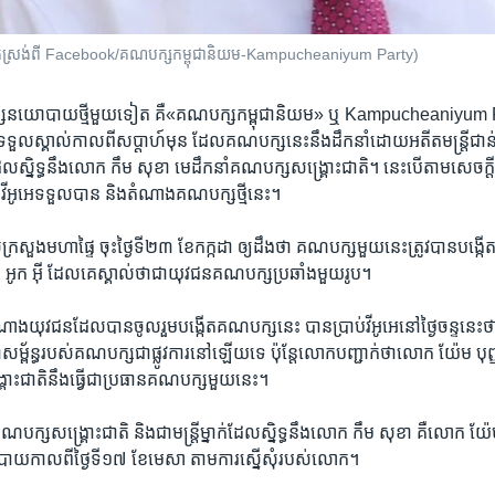
បថត​ដកស្រង់​ពី​ Facebook/គណបក្សកម្ពុជានិយម-Kampucheaniyum Party)
​នយោបាយ​ថ្មី​មួយ​ទៀត គឺ​«គណ​បក្ស​កម្ពុជានិយម» ឬ Kampucheaniyum Pa
ទទួល​ស្គាល់​កាល​ពី​សប្តាហ៍​មុន ដែល​គណបក្ស​នេះ​នឹង​ដឹកនាំ​ដោយ​អតីតមន្រ្តី​ជាន់
់ ដែល​ស្និទ្ធ​នឹង​លោក កឹម សុខា មេដឹកនាំ​គណបក្ស​សង្គ្រោះ​ជាតិ។ នេះ​បើ​តាម​សេចក្ត
​វីអូអេ​ទទួល​បាន និង​តំណាង​គណបក្ស​ថ្មី​នេះ។
ក្រសួង​មហាផ្ទៃ ចុះ​ថ្ងៃ​ទី​២៣ ខែ​កក្កដា ឲ្យ​ដឹង​ថា​ គណ​បក្ស​មួយ​នេះ​ត្រូវ​បាន​បង្
អូក អ៊ី ដែល​គេ​ស្គាល់​ថា​ជា​យុវជន​គណ​បក្ស​ប្រឆាំង​មួយ​រូប។
យុវជន​ដែល​បាន​ចូល​រួម​បង្កើត​គណបក្ស​នេះ បាន​ប្រាប់វី​អូអេ​នៅ​ថ្ងៃ​ច​ន្ទ​នេះ​
​សម្ព័ន្ធ​របស់​គណបក្ស​ជា​ផ្លូវ​ការ​នៅ​ឡើយ​ទេ ប៉ុន្តែ​លោក​បញ្ជាក់​ថា​លោក យ៉ែម បុ
្គោះ​ជាតិ​នឹង​ធ្វើ​ជា​ប្រធាន​គណបក្ស​មួយ​នេះ។
ណបក្ស​សង្រ្គោះ​ជាតិ និង​ជា​មន្រ្តី​ម្នាក់​ដែល​ស្និទ្ធ​នឹង​លោក កឹម សុខា គឺ​លោក យ៉ែម
ោបាយ​កាល​ពី​ថ្ងៃ​ទី​១៧ ខែ​មេសា តាម​ការ​ស្នើ​សុំ​របស់​លោក។