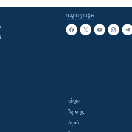
បណ្តាញ​សង្គម
ក
ី
បរិស្ថាន
វិទ្យាសាស្រ្ត
វប្បធម៌