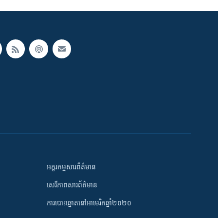
អក្ខរកម្មសារព័ត៌មាន
សេរីភាពសារព័ត៌មាន
ការបោះឆ្នោតនៅអាមេរិកឆ្នាំ២០២០