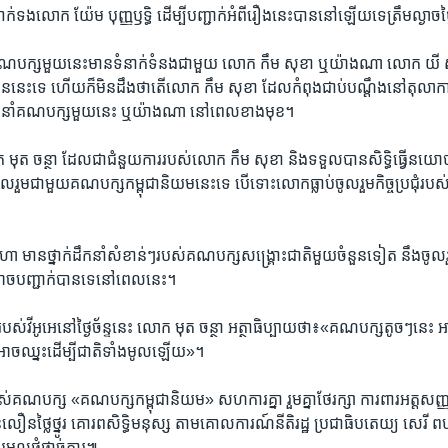
ាក់ទង​លោក យ៉ែម បុញ្ញឫទ្ធិ ដើម្បី​បញ្ជាក់​អំពី​រឿង​នេះ​បាន​នៅ​ឡើយ​ទេ​ត្រឹម​ល្ងាច​ថ្ងៃ
គណបក្ស​មួយ​នេះ​មាន​ទំនាក់​ទំនង​ជាមួយ លោក កឹម សុខា ឬ​យ៉ាង​ណា លោក យី សី
នេះ​ទេ ហើយ​ក៏​មិន​ដឹង​ថា​តើ​លោក កឹម សុខា ដែល​កំពុង​ជាប់​បណ្តឹង​នៅ​តុលាការ​ក
ដឹក​នាំ​គណបក្ស​មួយ​នេះ ឬ​យ៉ាងណា នៅ​ពេល​ខាង​មុខ។
មុត ចន្ថា ដែល​ជា​ជំនួយ​ការ​របស់​លោក កឹម សុខា និង​ទទួល​បាន​សិទ្ធិ​ធ្វើ​នយោ​
លរួម​ជាមួយ​គណ​បក្ស​កម្ពុជា​និយម​នេះ​ទេ បើ​ទោះ​លោកធ្លាប់​ចូលរួម​កិច្ច​ប្រជុំ​រប
 មាន​ថ្នាក់​ដឹកនាំ​សំខាន់ៗ​របស់​គណបក្ស​សង្រ្គោះ​ជាតិ​មួយ​ចំនួន​ទៀត នឹង​ចូ
់​អាច​បញ្ជាក់​បាន​ទេ​នៅ​ពេល​នេះ។
ស់​វីអូអេ​នៅ​ថ្ងៃ​ច័ន្ទ​នេះ លោក​ មុត ចន្ថា អត្ថាធិប្បាយ​ថា៖«គណបក្ស​តូចៗ​នេះ អាច​
ន​អាច​ឈ្នះ​ដើម្បី​ជាតិ​ទាំង​មូល​ឡើយ»។
បស់​គណបក្ស «គណបក្ស​កម្ពុជា​និយម» សហការ​គ្នា រួម​គ្នា​ថែរក្សា​ ការពារ​អត្ត​សញ្
លឿន​ថ្លៃថ្នូរ គោរព​សិទ្ធិ​មនុស្ស តាម​គោល​ការណ៍​នីតិរដ្ឋ ប្រជា​ធិប​តេយ្យ សេរី 
ូល​ផ្ដុំ​ផ្ដាច់​ការ៕