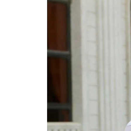
រចនា
សម្ព័ន្ធ​
រំលង​
និង​
ចូល​
ទៅ​
កាន់​
ទំព័រ​
ស្វែង​
រក