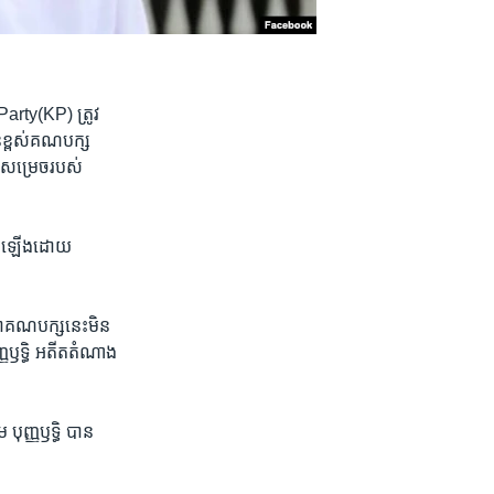
rty(KP) ត្រូវ​
​ខ្ពស់​គណ​បក្ស​
ី​សម្រេច​របស់​
កើត​ឡើង​ដោយ​
ថាគណបក្ស​នេះ​មិន​
ញ្ញឫទ្ធិ អតីតតំណាង​
 បុញ្ញឫទ្ធិ បាន​