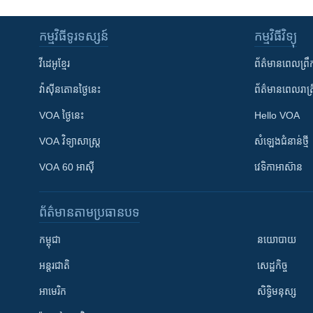
កម្មវិធី​ទូរទស្សន៍
កម្មវិធី​វិទ្យុ
វីដេអូ​ខ្មែរ
ព័ត៌មាន​ពេល​ព្រឹ
វ៉ាស៊ីនតោន​ថ្ងៃ​នេះ
ព័ត៌មាន​​ពេល​រាត្រ
VOA ថ្ងៃនេះ
Hello VOA
VOA ​វិទ្យាសាស្ត្រ
សំឡេង​ជំនាន់​ថ្មី
VOA 60 អាស៊ី
វេទិកា​អាស៊ាន
ព័ត៌មាន​តាមប្រធានបទ​
កម្ពុជា
នយោបាយ
អន្តរជាតិ
សេដ្ឋកិច្ច
អាមេរិក
សិទ្ធិមនុស្ស