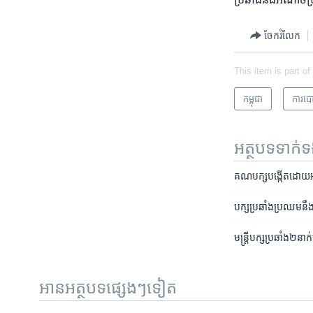
ចែករំលែក
This item is part of
កម្ពុជា
​ការ​បោ
អត្ថបទ​ទាក់
គណបក្ស​បង្កើត​ដោយ​អតីត​​
បក្ស​ប្រឆាំង​ប្រឈម​នឹ
មន្ត្រី​បក្ស​ប្រឆាំង​២នា
អានអត្ថបទផ្សេងៗទៀត