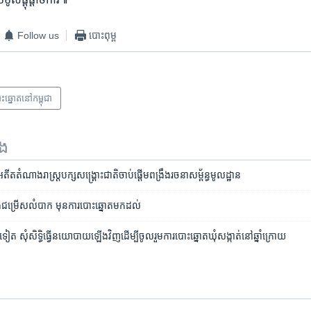
Follow us
បោះពុម្ព
ះឆ្នោត​​នៅ​កម្ពុជា
ទង
តំណាង​រាស្រ្ត​​បក្ស​សង្រ្គោះ​ជាតិ​ចាប់​ផ្តើម​ពង្រឹង​រចនា​សម្ព័ន្ធ​មូលដ្ឋាន
ង​ជម្រើស​លំបាក មុន​ការ​បោះ​ឆ្នោត​មក​ដល់
ក់​ទៀត សុំ​សិទ្ធិ​ធ្វើ​នយោបាយ​ឡើងវិញ​ដើម្បី​ចូលរួម​ការបោះឆ្នោត​ឃុំ​សង្កាត់​នៅ​ឆ្នាំ​ក្រោយ