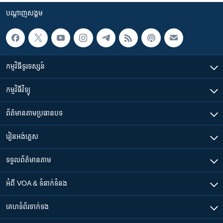
បណ្តាញ​សង្គម
កម្មវិធី​ទូរទស្សន៍
កម្មវិធី​វិទ្យុ
ព័ត៌មាន​តាមប្រធានបទ​
រៀន​​អង់គ្លេស
ទទួល​ព័ត៌មាន​តាម
អំពី​ VOA & ទំនាក់ទំនង
គេហទំព័រ​​ទាក់ទង