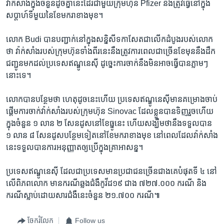
វ៉ាក់សាំង​ក្នុង​ចំនួន​ដូច​គ្នា​នេះ​ដែរ​ជាមួយ​ក្រុមហ៊ុន Pfizer នឹង​ត្រូវ​ធ្វើ​នៅ​ក្នុង​
សប្តាហ៍​ទី​មួយ​នៃ​ខែ​មករា​ខាង​មុខ។
លោក Budi បាន​បញ្ជាក់​នៅ​ក្នុង​សន្និសីទ​កាសែត​ជា​លើក​ដំបូង​របស់​លោក​
ថា វ៉ាក់សាំង​របស់​ក្រុមហ៊ុន​ទាំង​ពីរ​នេះ​នឹង​ត្រូវការ​ពេល​ជា​ច្រើន​ខែ​មុន​នឹង​ដឹក​
ជញ្ជូន​មក​ដល់​ប្រទេស​ឥណ្ឌូនេស៊ី ដូច្នេះ​ការ​ចាក់​នឹង​មិន​អាច​ធ្វើ​បាន​ភ្លាមៗ​
នោះ​ទេ។
លោក​បាន​បន្ថែម​ថា ហេតុ​ដូច​នេះ​ហើយ ប្រទេស​ឥណ្ឌូនេស៊ី​មាន​គម្រោង​ចាប់
ផ្តើម​ការ​ចាក់​វ៉ាក់សាំង​របស់​ក្រុមហ៊ុន Sinovac ដែល​ខ្លួន​បាន​ទិញ​រួច​ហើយ​
ក្នុង​ចំនួន ១ លាន ២ សែន​ដូស​នៅ​ខែ​ធ្នូ​នេះ ហើយ​សង្ឃឹម​ថា​នឹង​ទទួល​បាន
១ លាន ៨ សែន​ដូស​បន្ថែម​ទៀត​នៅ​ខែ​មករា​ខាង​មុខ នៅ​ពេល​ដែល​វ៉ាក់សាំង​
នេះ​ទទួល​បាន​ការ​អនុញ្ញាត​ឲ្យ​ប្រើ​ក្នុង​គ្រា​អាសន្ន។
ប្រទេស​ឥណ្ឌូនេស៊ី ដែល​ជា​ប្រទេស​មាន​ប្រជាជន​ច្រើន​ជាង​គេ​បំផុត​ទី ៤ នៅ​
លើ​ពិភពលោក មាន​ករណី​ឆ្លង​ជំងឺ​កូវីដ១៩ ជាង ៧២៧.០០០ ករណី និង​
ករណី​ស្លាប់​ដោយសារ​ជំងឺ​នេះ​ចំនួន ២១.៧០០ ករណី៕
ចែករំលែក
Follow us