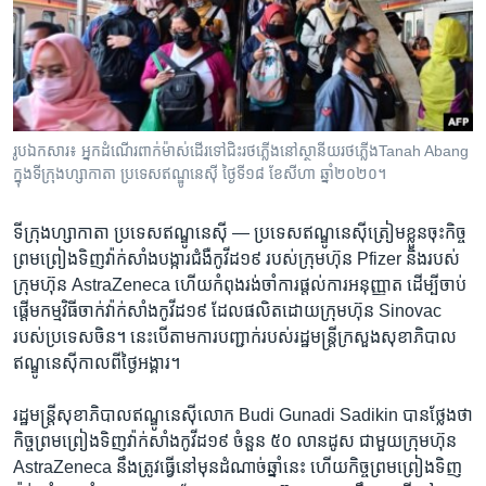
រចនា
សម្ព័ន្ធ​
Khmer English
រំលង​
និង​
បណ្តាញ​សង្គម
ចូល​
ទៅ​
រូបឯកសារ៖ អ្នកដំណើរ​ពាក់ម៉ាស់​ដើរ​ទៅ​ជិះ​រថភ្លើង​នៅ​ស្ថានីយរថភ្លើងTanah Abang
កាន់​
ក្នុង​ទីក្រុង​ហ្សាកាតា ប្រទេស​ឥណ្ឌូនេស៊ី ថ្ងៃទី១៨ ខែសីហា ឆ្នាំ២០២០។
ទំព័រ​
ភាសា
ស្វែង​
ទីក្រុងហ្សាកាតា​ ប្រទេសឥណ្ឌូនេស៊ី —
ប្រទេស​ឥណ្ឌូនេស៊ី​ត្រៀម​ខ្លួន​ចុះ​កិច្ច​
រក
ព្រមព្រៀង​ទិញ​វ៉ាក់សាំង​បង្ការ​ជំងឺ​កូវីដ១៩ របស់​ក្រុមហ៊ុន Pfizer និង​របស់​
ក្រុមហ៊ុន AstraZeneca ហើយ​កំពុង​រង់ចាំ​ការ​ផ្ដល់​ការ​អនុញ្ញាត ដើម្បី​ចាប់
ផ្តើម​កម្មវិធី​ចាក់​វ៉ាក់សាំង​កូវីដ១៩ ដែល​ផលិត​ដោយ​ក្រុមហ៊ុន Sinovac
របស់​ប្រទេស​ចិន។ នេះ​បើ​តាម​ការ​បញ្ជាក់​របស់​រដ្ឋមន្ត្រី​ក្រសួង​សុខាភិបាល​
ឥណ្ឌូនេស៊ី​កាល​ពី​ថ្ងៃ​អង្គារ។
រដ្ឋមន្ត្រី​សុខាភិបាល​ឥណ្ឌូនេស៊ី​លោក Budi Gunadi Sadikin បាន​ថ្លែង​ថា
កិច្ច​ព្រមព្រៀង​ទិញ​វ៉ាក់សាំង​កូវីដ១៩ ចំនួន ៥០ លាន​ដូស ជាមួយ​ក្រុមហ៊ុន
AstraZeneca នឹង​ត្រូវ​ធ្វើ​នៅ​មុន​ដំណាច់​ឆ្នាំ​នេះ ហើយ​កិច្ច​ព្រមព្រៀង​ទិញ​