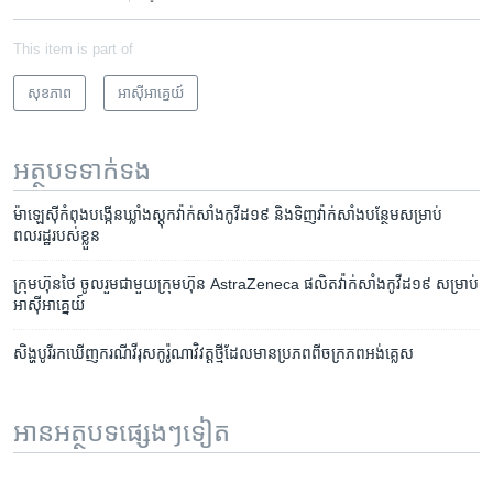
This item is part of
សុខភាព
អាស៊ី​អាគ្នេយ៍
អត្ថបទ​ទាក់ទង
ម៉ាឡេស៊ី​កំពុង​បង្កើន​​ឃ្លាំង​ស្តុក​វ៉ាក់សាំង​កូវីដ១៩ និង​ទិញ​វ៉ាក់សាំង​បន្ថែម​សម្រាប់​
ពលរដ្ឋ​របស់​ខ្លួន
ក្រុមហ៊ុន​ថៃ​ ចូលរួម​ជាមួយ​ក្រុមហ៊ុន AstraZeneca ផលិត​វ៉ាក់សាំង​កូវីដ១៩ សម្រាប់​
អាស៊ី​អាគ្នេយ៍
សិង្ហបូរី​រក​ឃើញ​​​​​ករណី​​​វីរុស​កូរ៉ូណា​វិវត្ត​ថ្មី​​​ដែល​​មាន​ប្រភព​ពី​​ចក្រភព​អង់គ្លេស
អានអត្ថបទផ្សេងៗទៀត