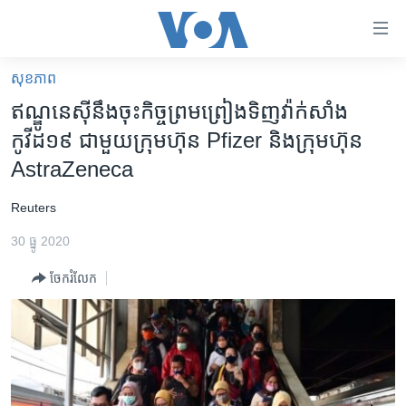
ភ្ជាប់​
ទៅ​
គេហទំព័រ​
សុខភាព
កម្ពុជា
ទាក់ទង
ឥណ្ឌូនេស៊ី​នឹង​ចុះ​កិច្ច​ព្រមព្រៀង​ទិញ​វ៉ាក់សាំង​
រំលង​
អន្តរជាតិ
កូវីដ១៩ ជាមួយ​ក្រុមហ៊ុន Pfizer និង​ក្រុមហ៊ុន
និង​
អាមេរិក
AstraZeneca
ចូល​
ទៅ​​
ចិន
​Reuters
ទំព័រ​
ហេឡូវីអូអេ
ព័ត៌មាន​​
30 ធ្នូ 2020
តែ​
កម្ពុជាច្នៃប្រតិដ្ឋ
ម្តង
ចែករំលែក
ព្រឹត្តិការណ៍ព័ត៌មាន
រំលង​
និង​
ទូរទស្សន៍ / វីដេអូ​
ចូល​
វិទ្យុ / ផតខាសថ៍
ទៅ​
ទំព័រ​
កម្មវិធីទាំងអស់