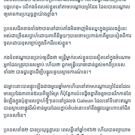
បង្កហេតុ» លើកងទ័ពរបស់ខ្លួននៅតាមបណ្តោយព្រំដែន ដែលបានបណ្តាល
ឲ្យមានការប្រយុទ្ធគ្នាយ៉ាងខ្លាំង។
ប្រទេសជិតខាងទាំង២បាននៅជាប់គាំងមិនចាញ់មិនឈ្នះក្នុងជ្រលងភ្នំនេះ
អស់ជាច្រើនសប្តាហ៍ដោយភាគីនីមួយៗបានចោទប្រកាន់ភាគីមួយទៀតពីការ
ចូលដោយខុសច្បាប់ក្នុងទឹកដីរបស់ខ្លួន។
កងទ័ពឥណ្ឌាបានប្រាប់ឲ្យដឹងថា មន្រ្តីម្នាក់របស់ខ្លួនបានស្ថិតនៅក្នុងចំណោម
អ្នកដែលត្រូវបានសម្លាប់ ហើយថា ពួកមន្រ្តីយោធាជាន់ខ្ពស់មកពីប្រទេស
ទាំង២ បាន​ជួបគ្នាដើម្បីបន្ធូរបន្ថយស្ថានការណ៍នេះ។
ជម្លោះនោះបានផ្ទុះឡើងជាងមួយឆ្នាំមកហើយនៅតាមបណ្តោយព្រំដែនដែល
មានប្រវែង៣ពាន់៥រយគីឡូម៉ែត្រ ក៏ប៉ុន្តែការប៉ះទង្គិចគ្នាតិចតួចបានរីកកាន់តែ
ធំឡើងក្នុងប៉ុន្មានសប្តាហ៍ថ្មីៗនេះនៅជ្រលង Galwan ដែលនៅទីនោះឥណ្ឌា
បានស្ថាបនាផ្លូវដ៏សំខាន់មួយដែលភ្ជាប់តំបន់នោះទៅនឹងផ្លូវយន្តហោះនៅជិត
ប្រទេសចិន។
ប្រទេសទាំង២ បានប្រយុទ្ធគ្នារយៈពេលខ្លីនៅឆ្នាំ១៩៦២ ហើយបានព្យាយាម