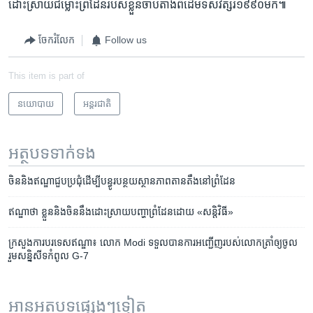
ដោះស្រាយ​ជម្លោះព្រំដែនរបស់ខ្លួនចាប់តាំងពីដើមទសវត្សរ៍១៩៩០មក៕
ចែករំលែក
Follow us
This item is part of
នយោបាយ
អន្តរជាតិ
អត្ថបទ​ទាក់ទង
ចិន​​និង​ឥណ្ឌា​ជួប​ប្រជុំ​ដើម្បី​បន្ធូរបន្ថយ​ស្ថានភាព​តានតឹង​នៅ​ព្រំដែន​​​​
ឥណ្ឌា​ថា ខ្លួន​និង​ចិន​នឹង​ដោះស្រាយ​បញ្ហា​ព្រំដែន​ដោយ «សន្តិវិធី»
ក្រសួងការបរទេសឥណ្ឌា៖ លោក Modi ទទួលបានការអញ្ជើញរបស់លោកត្រាំឲ្យចូល
រួមសន្និសីទកំពូល G-7
អានអត្ថបទផ្សេងៗទៀត