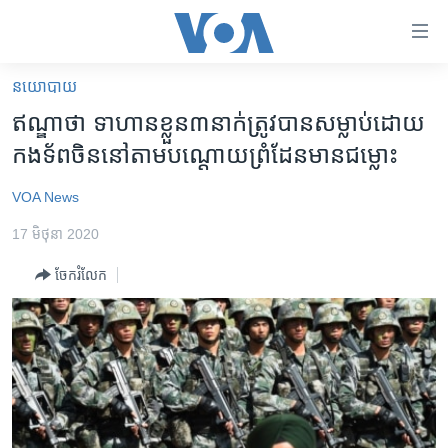
ភ្ជាប់​
ទៅ​
គេហទំព័រ​
នយោបាយ
កម្ពុជា
ទាក់ទង
ឥណ្ឌាថា ទាហានខ្លួន៣នាក់ត្រូវបានសម្លាប់ដោយ
រំលង​
អន្តរជាតិ
កងទ័ពចិននៅតាមបណ្តោយព្រំដែនមានជម្លោះ
និង​
អាមេរិក
ចូល​
VOA News
ទៅ​​
ចិន
ទំព័រ​
17 មិថុនា 2020
ហេឡូវីអូអេ
ព័ត៌មាន​​
ចែករំលែក
តែ​
កម្ពុជាច្នៃប្រតិដ្ឋ
ម្តង
ព្រឹត្តិការណ៍ព័ត៌មាន
រំលង​
និង​
ទូរទស្សន៍ / វីដេអូ​
ចូល​
វិទ្យុ / ផតខាសថ៍
ទៅ​
ទំព័រ​
កម្មវិធីទាំងអស់