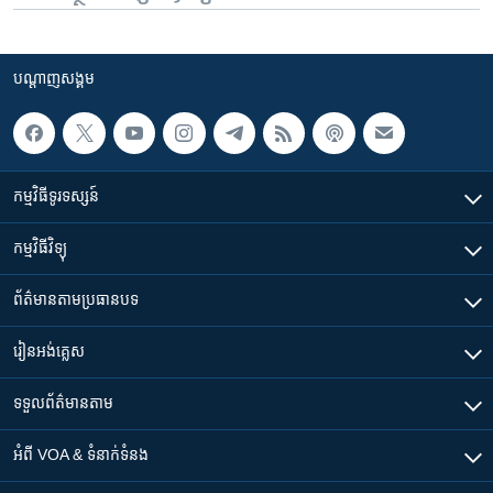
បណ្តាញ​សង្គម
កម្មវិធី​ទូរទស្សន៍
កម្មវិធី​វិទ្យុ
ព័ត៌មាន​តាមប្រធានបទ​
រៀន​​អង់គ្លេស
ទទួល​ព័ត៌មាន​តាម
អំពី​ VOA & ទំនាក់ទំនង