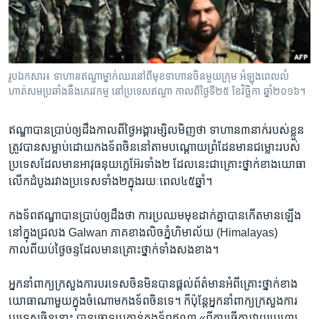
រចនា
សម្ព័ន្ធ​
Khmer English
រំលង​
និង​
បណ្តាញ​សង្គម
ចូល​
រូបឯកសារ៖ ទាហានឥណ្ឌាម្នាក់ឈរនៅពីមុខទាហានចិនមួយក្រុម អំឡុងពេលលំ
ទៅ​
ហាត់សមប្រឆាំងនឹងភេរវកម្ម នៅប្រទេសឥណ្ឌា កាលពីថ្ងៃទី២៥ ខែវិច្ឆិកា ឆ្នាំ២០១៦។
កាន់​
ទំព័រ​
ភាសា
ឥណ្ឌាបានប្រាប់ឲ្យដឹងកាលពីថ្ងៃអង្គារម្សិលមិញថា ទាហាន៣នាក់របស់ខ្លួន
ស្វែង​
ត្រូវបានសម្លាប់ដោយកងទ័ពចិននៅតាមបណ្តោយព្រំដែនមានជម្លោះរបស់
រក
ប្រទេសដែលមានអាវុធនុយក្លេអ៊ែរទាំង២ ដែលនេះជាគ្រោះថ្នាក់ខាងយោធា
លើកដំបូងរវាងប្រទេសទាំង២ក្នុងរយៈពេល៤៥ឆ្នាំ។
កងទ័ពឥណ្ឌាបានប្រាប់ឲ្យដឹងថា ការប្រឈមមុខដាក់គ្នាបានកើតមានឡើង
នៅក្នុងជ្រលង Galwan ភាគខាងលិចភ្នំហិមាល័យ (Himalayas)
កាលពីយប់ថ្ងៃចន្ទដែលមានគ្រោះថ្នាក់ទាំងសងខាង។
អ្នកនាំពាក្យក្រសួងការបរទេសចិនមិនបានផ្តល់ព័ត៌មានអំពីគ្រោះថ្នាក់ខាង
យោធាណាមួយក្នុងចំណោមកងទ័ពចិនទេ។ ក៏ប៉ុន្តែអ្នកនាំពាក្យក្រសួងការ
បរទេសចិននោះ បានចោទប្រកាន់កងទ័ពឥណ្ឌា «ពីការធ្វើការវាយប្រហារ