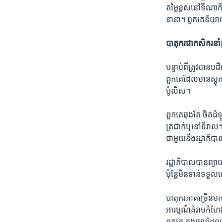
តម្លៃ​ខ្ពស់​នៅទីណា​
នានា។ ពួកគេ​និយាយ
បាតុករ​ជា​កសិករ​នាំគ្
បន្ទាប់ពី​ត្រូវ​បាន​
ពួកគេ​ដែល​មាន​ស្តុ
ប៉ូលិស។
ពួកគេ​ឆុងតែ ចិត​ដំឡូ
ត្រជាក់​ឬ​នៅ​ទីវាល។
ជាមួយ​នឹង​រដ្ឋា​ភិបា
រដ្ឋាភិបាល​បាន​ព្យា
ប៉ុន្តែមិន​ទាន់​ទទ
បាតុករភាគច្រើន​មក​ព
អារម្មណ៍​គំរាម​កំហែង​
ពួកគេ ក្នុង​ផ្សារ​ដ