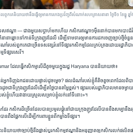
​មួយ ដែល​ពួកគេ​និយាយ​ថា​នឹង​ធ្វើ​ឲ្យ​មាន​ការ​កេងប្រវ័ញ្ច​ពី​សំណាក់​សហគ្រាស​នានា​ ថ្ងៃទី១ ខែធ្នូ ឆ
្រទេស​ឥណ្ឌា —
ជាង​មួយ​សប្តាហ៍​មក​ហើយ កសិករ​ឥណ្ឌា​១ម៉ឺន​នាក់​បាន​មក​បោះជំរំ​នៅ
ានា​ឆ្ពោះ​ទៅកាន់​ទីក្រុង​ញូវដែលី ដើម្បី​ទាមទារ​ឲ្យ​មាន​ការ​ដកចេញ​ច្បាប់​ថ្មី​ចំនួន​បី
ណាំ​របស់​ពួកគេ​ជាច្រើន​ទសវត្សរ៍នៅ​ទីផ្សារ​កសិកម្មដែល​គ្រប់គ្រង​ដោយ​រដ្ឋាភិបា
ម្ម​ទីផ្សារ​សេរី។
 ដែល​ធ្វើកសិកម្ម​លើ​ដី​តូច​មួយ​ក្នុង​រដ្ឋ Haryana បាន​និយាយ​ថា៖
ន់​អ្នក​ទិញឯកជន​ដោយ​ផ្ទាល់​ដូចម្តេច? ផល​ដំណាំ​របស់​ខ្ញុំ​គឺ​តិច​តួច​ពេក​ដែល​ពិបាក​ក
​ដូចជា​ទីក្រុង​ញូវដែលី​ដើម្បី​តថ្លៃ​បាន​តម្លៃ​ខ្ពស់។ ផ្សារ​របស់​រដ្ឋាភិបាល​មាន​ចម្ង
របស់​ខ្ញុំ​ហើយ​វា​ងាយស្រួល​សម្រាប់​ខ្ញុំ​លក់​នៅ​ទីនោះ»។
​កសិករ​ដ៏ច្រើនដែល​បាន​ប្រមូល​ផ្តុំ​នៅ​ជាយ​ក្រុង​ញូវដែលី​បាន​ខឹង​សម្បា​នឹង​រ
ន​ពឹង​ផ្អែក​លើ​ដើម្បីការពារ​ខ្លួន​ពី​កម្លាំង​ទីផ្សារ។
ិយាយ​ថា​ច្បាប់ថ្មីនឹង​ផ្លាស់​ប្តូរ​កសិកម្ម​ឥណ្ឌា​និង​អនុញ្ញាត​ឲ្យ​កសិករ​លក់​ផលិត​ផ