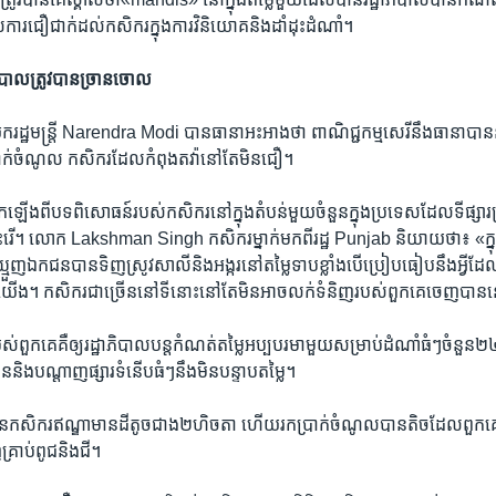
​ការ​ជឿជាក់​ដល់​កសិករ​ក្នុង​ការ​វិនិយោគ​និង​ដាំដុះ​ដំណាំ។
ិបាល​ត្រូវបាន​ច្រាន​ចោល​
ដ្ឋ​មន្ត្រី Narendra Modi បាន​ធានាអះអាង​ថា ​ពាណិជ្ជកម្ម​សេរី​នឹង​ធានា​បាន​នូ
្រាក់​ចំណូល ​កសិករ​ដែល​កំពុង​តវ៉ា​នៅ​តែ​មិន​ជឿ។
កឡើង​ពី​បទ​ពិសោធន៍​របស់​កសិករ​នៅ​ក្នុង​តំបន់​មួយចំនួន​ក្នុង​ប្រទេស​ដែល​ទីផ្សារ
ន​រុះ​រើ។ លោក Lakshman Singh ​កសិករ​ម្នាក់​មក​ពី​រដ្ឋ Punjab ​និយាយ​ថា៖ «ក្នុង​
ញ​ឯកជន​បាន​ទិញ​ស្រូវសាលី​និង​អង្ករ​នៅ​តម្លៃ​ទាប​ខ្លាំង​បើប្រៀប​ធៀបនឹង​អ្វី​ដ
់​យើង។ កសិករ​ជាច្រើននៅទីនោះ​នៅ​តែមិនអាច​លក់​ទំនិញ​របស់​ពួកគេ​ចេញ​បាន
់​ពួកគេ​គឺ​ឲ្យ​រដ្ឋាភិបាល​បន្ត​កំណត់​តម្លៃ​អប្បបរមា​មួយ​សម្រាប់​ដំណាំ​ធំៗ​ចំនួន​២៤​
ង​បណ្តាញ​ផ្សារ​ទំនើប​ធំៗ​នឹង​មិន​បន្ទាប​តម្លៃ។​
ៃ​កសិករ​ឥណ្ឌា​មាន​ដី​តូចជាង​២ហិចតា​ ហើយរក​ប្រាក់​ចំណូល​បាន​តិច​ដែល​ពួកគេ​
ញ​គ្រាប់ពូជ​និង​ជី។