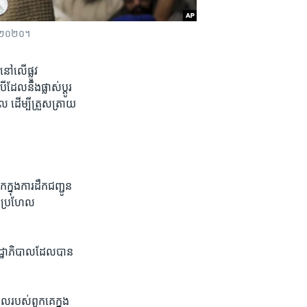
្នាំ២០២០។​
​លើ​ផ្លូវ​
​ដែល​នឹង​ផ្លាស់ប្តូរ​
ល​ ដើម្បីត្រួសត្រាយ​
្នុង​ការ​ដឹក​ជញ្ជូន​
ាយ​ប្រហែល​
ដ្ឋា​ភិបាល​ដែល​បាន
ល​របស់​ពួកគេ​ក្នុង​