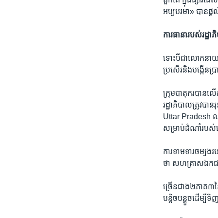
អប្បបរមា» ​បាន​ផ្តល់
ការធានា​របស់​រដ្ឋាភ
ទោះ​បី​ជា​លោក​នាយករ
ប្រសើរ​និង​បង្កើន​ប
ក្រុម​បាតុករ​បាន​លើ
រដ្ឋាភិបាល​ត្រូវ​បា
Uttar Pradesh ឈ្មួ
សម្រាប់​ដំណាំ​របស
ការ​ទាម​ទារ​ចម្បងរបស
ថា ​សហគ្រាស​ឯកជន​និ
ច្រើន​ជាង​២ភាគ​៣​ន
បន្តិច​បន្តួច​ដើម្បី​ទិ