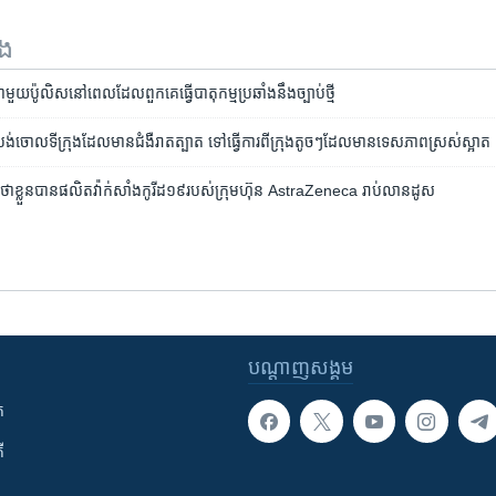
ទង
​មួយ​ប៉ូលិស​នៅពេល​ដែល​ពួកគេ​ធ្វើ​បាតុកម្ម​ប្រឆាំង​នឹង​ច្បាប់​ថ្មី
ង់​ចោល​ទីក្រុង​ដែល​មាន​ជំងឺ​រាតត្បាត​ ទៅ​ធ្វើការ​ពី​ក្រុង​តូចៗ​ដែល​មាន​ទេសភាព​ស្រស់​ស្អាត
ថា​ខ្លួន​បាន​​ផលិត​វ៉ាក់សាំង​កូរីដ១៩​របស់​ក្រុមហ៊ុន​ AstraZeneca រាប់​លាន​ដូស
បណ្តាញ​សង្គម
ក
ី