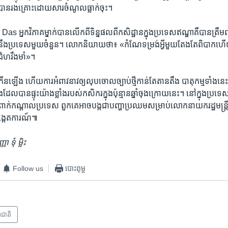
ន​រងគ្រោះ​ដោយសារ​ចំណូល​ធ្លាក់​ចុះ។
្នក​វិភាគ​ម្នាក់​បាន​លើក​ពីទិន្នផល​ពី​កសិដ្ឋាន​ក្នុងប្រទេស​ឥណ្ឌា​គឺ​បាន​ត្រឹ
នឹង​ប្រទេស​មួយ​ចំនួន។ លោកនិយាយថា៖ «កំណែទម្រង់​អ្វីមួយ​តែងតែ​ពិបាក​ហើយ​ខ្ញ
ជំហ​រឹង​មាំ»។​
ង ហើយ​ការអំពាវនាវ​ឲ្យ​លុប​ចោល​ច្បាប់​ថ្មីកាន់តែ​តានតឹង បាតុកម្ម​ទាំង​នេះ​នៅ​
ដែល​បាន​ផ្ទុះ​យ៉ាង​ខ្លាំង​របស់​កសិករ​ក្នុង​ប៉ុន្មាន​ឆ្នាំ​ចុងក្រោយ​នេះ។ នៅ​ក្នុង​ប្រ
ត​ពាក់កណ្តាល​ប្រទេស ពួកគេ​អាច​បង្ក​ជា​បញ្ហា​ប្រឈម​សម្រាប់លោក​នាយករដ្ឋ​មន្ត្
ង្កេតការណ៍៕
ទុំ ​ម្លិះ
Follow us
បោះពុម្ព
រជាតិ