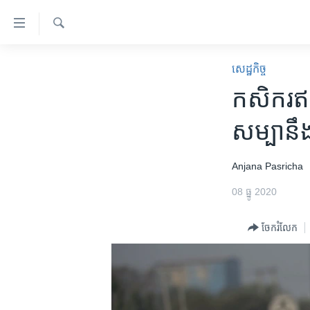
ភ្ជាប់​
ទៅ​
គេហទំព័រ​
ស្វែង​
កម្ពុជា
រក
សេដ្ឋកិច្ច
ទាក់ទង
អន្តរជាតិ
កសិករ​ឥណ
រំលង​
និង​
អាមេរិក
សម្បា​នឹង​ច
ចូល​
ចិន
ទៅ​​
ទំព័រ​
ហេឡូវីអូអេ
Anjana ​Pasricha
ព័ត៌មាន​​
កម្ពុជាច្នៃប្រតិដ្ឋ
08 ធ្នូ 2020
តែ​
ម្តង
ព្រឹត្តិការណ៍ព័ត៌មាន
ចែករំលែក
រំលង​
ទូរទស្សន៍ / វីដេអូ​
និង​
ចូល​
វិទ្យុ / ផតខាសថ៍
ទៅ​
កម្មវិធីទាំងអស់
ទំព័រ​