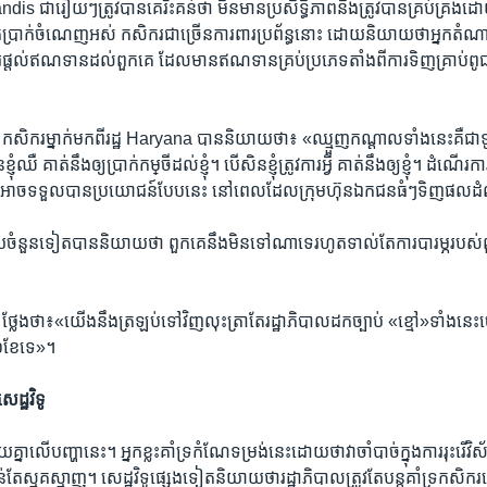
s ជារឿយៗ​ត្រូវបាន​គេរិះគន់​ថា​ មិន​មានប្រសិទ្ធិភាព​និង​ត្រូវ​បាន​គ្រប់​គ្រង
ក​ប្រាក់​ចំណេញ​អស់ កសិករ​ជាច្រើន​ការពារ​ប្រព័ន្ធ​នោះ ដោយ​និយាយ​ថា​អ្នក​តំណា
​ការ​ផ្តល់ឥណទានដល់​ពួកគេ ដែល​មានឥណទាន​គ្រប់​ប្រភេទ​តាំង​ពីការ​ទិញ​គ្រាប់ពូជ​ដ
រ​ម្នាក់​មកពីរដ្ឋ Haryana ​បាន​និយាយ​ថា៖ «ឈ្មួញ​កណ្តាល​ទាំង​នេះ​គឺ​ជា​ទ
ឈឺ គាត់​នឹង​ឲ្យ​ប្រាក់​កម្​ចីដល់​ខ្ញុំ។ បើសិនខ្ញុំ​ត្រូវការ​អ្វី គាត់​នឹង​ឲ្យ​ខ្ញុំ។ ដំណើរក
អាច​ទទួល​បាន​ប្រយោជន៍​បែប​នេះ​ នៅពេល​ដែល​ក្រុម​ហ៊ុន​ឯកជន​ធំៗទិញ​ផលដំ
ចំនួន​ទៀត​បាន​និយាយថា ​ពួកគេ​នឹង​មិន​ទៅ​ណា​ទេ​រហូត​ទាល់​តែ​ការ​បារម្ភ​របស់​
ថា៖«យើ​ងនឹង​ត្រឡប់​ទៅវិញ​លុះត្រា​តែ​រដ្ឋាភិបាល​ដក​ច្បាប់ «ខ្មៅ»ទាំង​នេះ​ច
៦ខែ​ទេ»។
សេដ្ឋវិទូ
ទុយគ្នា​លើ​បញ្ហា​នេះ។ អ្នក​ខ្លះគាំទ្រ​កំណែទម្រង់​នេះ​ដោយ​ថា​វាចាំ​បាច់​ក្នុង​ការ​រុះ​រើ​
តែ​ស្មុគស្មាញ។ សេដ្ឋវិទូ​ផ្សេង​ទៀត​និយាយ​ថា​រដ្ឋាភិបាល​ត្រូវតែ​បន្ត​គាំទ្រ​កសិក