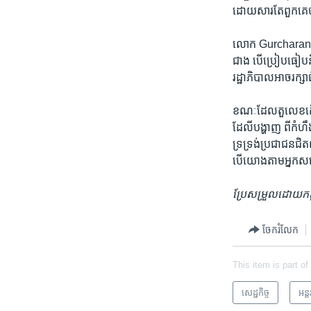
ដោយសារតែ​ពួកគេ​បា
លោក Gurcharan Das អ
ជាង​ ​បើប្រៀប​ធៀប​
រដ្ឋាភិបាល​អាច​រក្សា​
ខណៈ​ដែល​តួលេខ​កើនឡើ
ដែលី​បង្ហាញ ពី​កំហឹង​
ទ្រទ្រង់​ប្រជាជន​ជិ
បើយោង​តាម​អ្នក​ស
ប្រែសម្រួល​ដោយ​កញ្ញា 
ចែករំលែក
This item is part of
សេដ្ឋកិច្ច
អន្ត