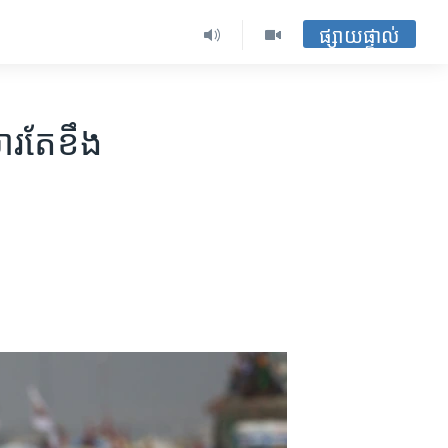
ផ្សាយផ្ទាល់
ារ​តែ​ខឹង