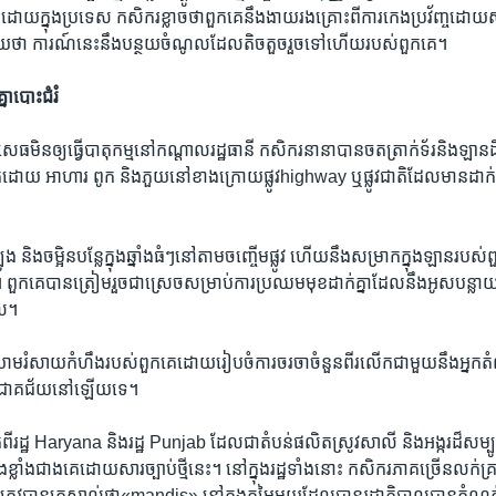
ក៏ដោយ​ក្នុង​ប្រទេស កសិករ​ខ្លាច​ថា​ពួកគេ​នឹង​ងាយ​រងគ្រោះ​ពី​ការ​កេងប្រវ័ញ្ច​
​ថា ​ការណ៍​នេះ​នឹង​បន្ថយ​ចំណូល​ដែល​តិច​តួច​រួច​ទៅហើយ​របស់​ពួកគេ។​
នា​បោះជំរំ
បដិសេធ​មិន​ឲ្យ​ធ្វើបាតុកម្ម​នៅ​កណ្តាល​រដ្ឋធានី កសិករ​នានា​បាន​ចត​ត្រាក់ទ័រ​និង​ឡាន​
ក​ដោយ​ អាហារ ពូក និង​ភួយ​នៅ​ខាង​ក្រោយ​ផ្លូវhighway ឬ​ផ្លូវជាតិ​ដែល​មាន​ដាក់
ង និង​ចម្អិន​បន្លែ​ក្នុង​ឆ្នាំង​ធំៗ​នៅ​តាម​ចញ្ចើម​ផ្លូវ ហើយ​នឹង​សម្រាក​ក្នុង​ឡាន​
 ពួកគេ​បាន​ត្រៀម​រួច​ជា​ស្រេច​សម្រាប់​ការ​ប្រឈម​មុខ​ដាក់​គ្នា​ដែល​នឹង​អូស​បន្លា
ល។ ​
យាម​រំសាយ​កំហឹង​របស់​ពួកគេ​ដោយ​រៀបចំ​ការ​ចរចា​ចំនួន​ពីរ​លើក​ជាមួយ​នឹង​អ្នក​ត
ួល​ជោគជ័យ​នៅ​ឡើយ​ទេ។​
ី​រដ្ឋ Haryana និង​រដ្ឋ Punjab​ ដែល​ជា​តំបន់​ផលិត​ស្រូវ​សាលី និង​អង្ករ​ដ៏​សម្ប
ខ្លាំង​ជាង​គេ​ដោយសារ​ច្បាប់​ថ្មី​នេះ។ នៅ​ក្នុង​រដ្ឋ​ទាំង​នោះ កសិករ​ភាគ​ច្រើនលក់​គ្រា
ែល​ត្រូវ​បាន​គេស្គាល់​ថា​«mandis» នៅ​ក្នុង​តម្លៃ​មួយ​ដែល​បាន​រដ្ឋាភិបាល​បាន​កំណ