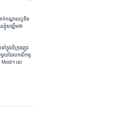
ម​ពាក់កណ្តាល​ឬតិច
ុំ​សង្ឃឹម​ថា​
ក្នុង​ទីក្រុង​ញូវ
ទេស​មួយ​ដែល​កសិកម្ម​
រី Modi។ នេះ​