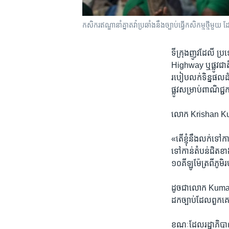
កសិករ​ឥណ្ឌា​នាំ​គ្នា​តវ៉ា​ប្រឆាំង​នឹង​ច្បាប់​ធ្វើ​កសិកម្ម​ថ្មី
ទីក្រុង​ញូវដែលី ប
Highway ឬ​ផ្លូវជាតិ​ន
របៀប​លក់​ទិន្នផល​ដំ
ផ្លូវ​សម្រាប់​ពាណិជ្ជក
លោក Krishan Kumar
«តើខ្ញុំ​នឹង​លក់​ទៅកា
ទៅ​កាន់​តំបន់ជិត​ខាង
១០គីឡូម៉ែត្រ​ពីភូមិ​
ដូចជាលោក Kumarដែរ 
ដក​ច្បាប់​ដែល​ពួកគេ​បា
ខណៈ​ដែល​រដ្ឋាភិបាល​ន