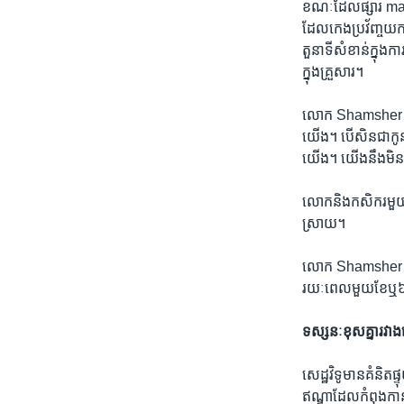
ខណៈ​ដែល​ផ្សារ mandi
ដែល​កេង​ប្រវ័ញ្ច​យ
តួនាទី​សំខាន់​ក្នុង
ក្នុង​គ្រួសារ។​
លោក Shamsher កសិក
យើង។ បើសិនជាកូន​ខ្ញុំ​
យើង។ យើង​នឹង​មិន​
​លោក​និង​កសិករ​មួយ​
ស្រាយ។
លោក Shamsher ថ្លែង
រយៈពេល​មួយ​ខែ​ឬ​
ទស្សនៈ​ខុស​គ្នា​រវាង​
សេដ្ឋវិទូ​មាន​គំនិត​ផ្
ឥណ្ឌា​ដែលកំពុង​កាន់