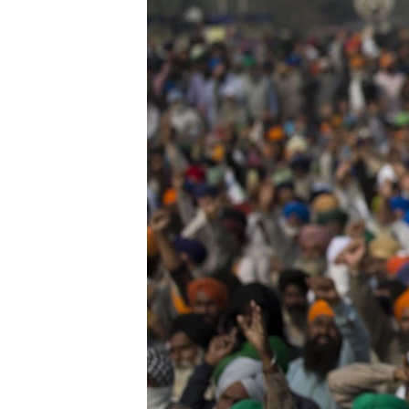
រចនា
សម្ព័ន្ធ​
រំលង​
និង​
ចូល​
ទៅ​
កាន់​
ទំព័រ​
ស្វែង​
រក