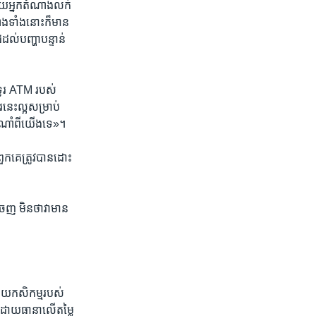
​ដោយអ្នក​តំណាង​លក់
ង​ទាំង​នោះ​ក៏មាន​
ល់​បញ្ហា​បន្ទាន់​
ូរ ATM ​របស់​
ារ​នេះ​ល្អសម្រាប់​
ណាំ​ពី​យើង​ទេ»។
ពួកគេ​ត្រូវបាន​ដោះ
េញ មិនថា​វា​មាន​
វិស័យ​កសិកម្ម​របស់​
រ​ដោយធានា​លើ​តម្លៃ​