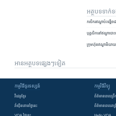
អត្ថបទ​ទាក់
កសិករ​ឥណ្ឌា​ប៉ះទង្គិច​ជា
បុគ្គលិក​នៅ​ឥណ្ឌា​បោះប
ក្រុមហ៊ុន​ឥណ្ឌា​និយាយ​
អានអត្ថបទផ្សេងៗទៀត
កម្មវិធី​ទូរទស្សន៍
កម្មវិធី​វិទ្យុ
វីដេអូ​ខ្មែរ
ព័ត៌មាន​ពេល​ព្រឹ
វ៉ាស៊ីនតោន​ថ្ងៃ​នេះ
ព័ត៌មាន​​ពេល​រាត្រ
VOA ថ្ងៃនេះ
Hello VOA