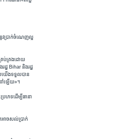
វ​ប្រាក់​ចំណេញ​ល្អ​
​គ្រប់គ្រង​ដោយ​
រដ្ឋ Bihar និង​រដ្ឋ
ែល​យើង​ទទួល​បាន​
​នៅ​ឡើយ»។​
ប្រភេទ​ដើម្បី​ធានា​
អាច​សល់​ប្រាក់​