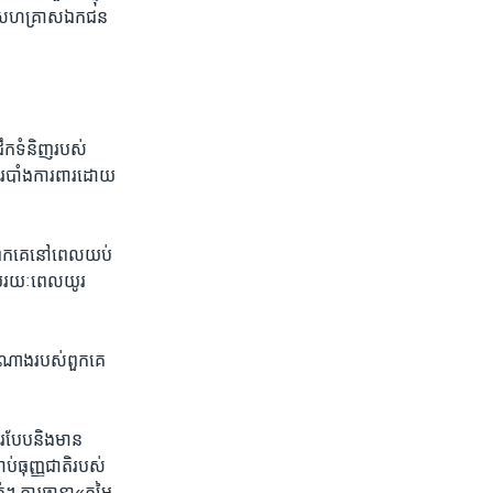
ដោយ​សហគ្រាស​ឯកជន​
ដឹក​ទំនិញ​របស់​
​របាំង​ការពារ​ដោយ​
របស់​ពួកគេនៅពេល​យប់
យ​រយៈ​ពេល​យូរ​
ំណាង​របស់​ពួកគេ ​
ូរបែប​និង​មាន​
ប់​ធុញ្ញជាតិ​របស់​
ត់។ ការ​ធានា«តម្លៃ