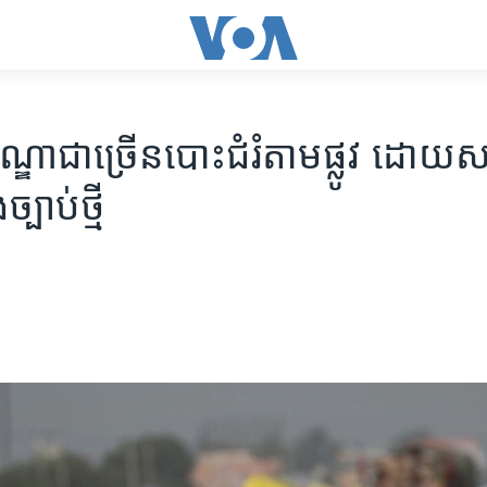
្ឌា​ជាច្រើន​បោះជំរំ​តាម​ផ្លូវ ​ដោយស
្បាប់​ថ្មី