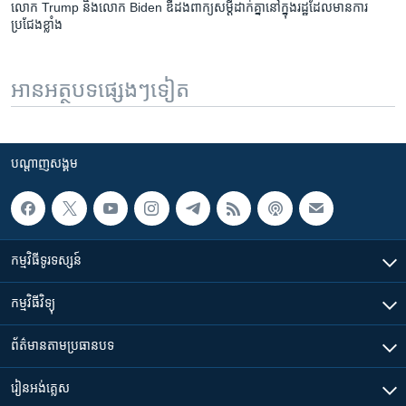
លោក Trump និង​លោក Biden ឌឺដង​ពាក្យ​សម្ដី​ដាក់​គ្នា​នៅ​ក្នុង​រដ្ឋ​ដែល​មាន​ការ​
ប្រជែង​ខ្លាំង
អានអត្ថបទផ្សេងៗទៀត
បណ្តាញ​សង្គម
កម្មវិធី​ទូរទស្សន៍
កម្មវិធី​វិទ្យុ
ព័ត៌មាន​តាមប្រធានបទ​
រៀន​​អង់គ្លេស