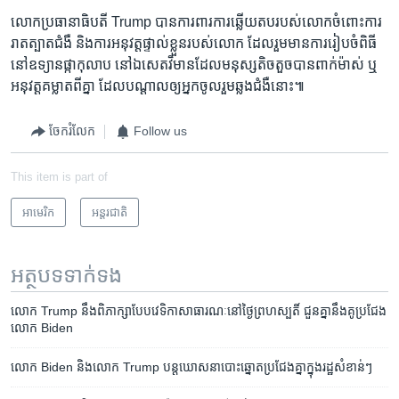
លោក​ប្រធានាធិបតី Trump បាន​ការពារ​ការឆ្លើយ​តប​របស់​លោក​ចំពោះ​ការ
រាតត្បាត​ជំងឺ ​និង​ការអនុវត្ត​ផ្ទាល់​ខ្លួន​របស់​លោក ដែលរួមមាន​ការរៀបចំ​ពិធី​
នៅ​ឧទ្យាន​ផ្កាកុលាប​ នៅឯ​សេតវិមានដែល​មនុស្ស​តិចតួច​បាន​ពាក់​ម៉ាស់ ឬ​
អនុវត្ត​គម្លាត​ពីគ្នា​ ដែល​បណ្តាល​ឲ្យ​អ្នក​ចូលរួម​ឆ្លង​ជំងឺ​នោះ៕
ចែករំលែក
Follow us
This item is part of
អាមេរិក​
អន្តរជាតិ
អត្ថបទ​ទាក់ទង
លោក​ Trump នឹង​ពិភាក្សា​បែប​វេទិកា​សាធារណៈ​នៅ​ថ្ងៃ​ព្រហស្បតិ៍​ ជួន​គ្នា​នឹង​គូ​​​ប្រជែង​​
លោក Biden
លោក Biden និង​លោក Trump បន្ត​ឃោសនា​បោះឆ្នោត​ប្រជែង​គ្នា​ក្នុង​រដ្ឋ​សំខាន់ៗ