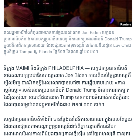
រចនា
សម្ព័ន្ធ​
Khmer English
រំលង​
និង​
បណ្តាញ​សង្គម
ចូល​
ពលរដ្ឋអាមេរិកាំងកំពុងតាមដានការថ្លែងរបស់លោក Joe Biden បេក្ខជន
ទៅ​
ប្រធានាធិបតីខាងគណបក្សប្រជាធិបតេយ្យ និងលោកប្រធានាធិបតី Donald Trump
កាន់​
ក្នុងវេទិកាពិភាក្សាសាធារណៈដែលផ្សាយតាមទូរទស្សន៍ នៅភោជនីយដ្ឋាន Luv Child
ក្នុងទីក្រុង Tampa រដ្ឋ Florida ថ្ងៃទី១៥ ខែតុលា ឆ្នាំ២០២០។
ទំព័រ​
ភាសា
ស្វែង​
រក
ទីក្រុង MAIMI និងទីក្រុង PHILADELPHIA —
បេក្ខជន​ប្រធានាធិបតី​
ខាង​គណបក្ស​ប្រជាធិបតេយ្យ​លោក ​Joe Biden​ កាលពី​យប់​ថ្ងៃ​ព្រហស្បតិ៍​
ម្សិលមិញ​ បាន​រិះគន់​អ្វី​ដែល​លោក​បាន​ហៅ​ថា ការឆ្លើយតប​ដោយ​ «ភាព​
ស្លន់ស្លោ» របស់​លោក​ប្រធានាធិបតី Donald Trump ចំពោះ​ការរាតត្បាត​
នៃ​វីរុស​កូរ៉ូណា ខណៈដែល​លោក Trump ​បាន​ការពារ​ចំណាត់ការ​វិបត្តិនោះ ​
ដែល​បាន​សម្លាប់​ពលរដ្ឋ​អាមេរិកាំង​ជាង​ ២១៧.០០០​ នាក់។
បេក្ខជន​ប្រធានាធិបតី​ទាំង​ពីរ បាន​ថ្លែង​នៅ​វេទិកា​សាធារណៈ​ក្នុង​ពេល​តែ​មួយ
​ដែល​បាន​ផ្សាយ​តាម​បណ្តាញ​ទូរទស្សន៍​ដាច់​ពីគ្នា​ បន្ទាប់ពី​ការជជែក​
ដេញដោល​ដែល​កាលពី​ដំបូងបាន​គ្រោង​ធ្វើ​ឡើង​ នៅ​ថ្ងៃ​ព្រហស្បតិ៍ បាន​ត្រូវ​