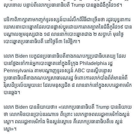
លុបចោល​ បន្ទាប់ពី​លោក​ប្រធានាធិបតី Trump បាន​ឆ្លង​ជំងឺ​កូវីដ​១៩។
វេទិកា​ពិភាក្សា​តាម​កញ្ចក់​ទូរទស្សន៍​បាន​រំលឹក​ពី​វិធី​ជាច្រើន​ថា រដូវ​យុទ្ធនាការ​
ឃោសនា​បោះឆ្នោត​ដែលបាន​ផ្លាស់ប្តូរ​ដោយ​ការរាតត្បាត​នៃ​ជំងឺ​កូវីដ១៩ ​បាន​
បណ្តាល​ឲ្យ​មនុស្សជាង ១៨​ លាន​នាក់​បោះឆ្នោតជាង​ ២ សប្តាហ៍​ មុន​ថ្ងៃ​
បោះឆ្នោត​ប្រធានាធិបតី​ នៅ​ថ្ងៃទី៣ ខែ​វិច្ឆិកា។
លោក Biden​ បេក្ខជន​ប្រធានាធិបតី​ខាង​គណបក្ស​ប្រជាធិបតេយ្យ​ ដែល​
បាន​ថ្លែង​ទៅកាន់​អ្នក​បោះឆ្នោត​នៅ​ក្នុង​ទីក្រុង Philadelphia រដ្ឋ
Pennsylvania តាម​បណ្តាញ​ទូរទស្សន៍ ABC បាន​ស្តី​បន្ទោស​
ប្រធានាធិបតី​ខាង​គណបក្ស​សាធារណរដ្ឋ​ ចំពោះ​ការលាក់បាំង​ព័ត៌មានអំពី
វីរុសដ៏ប្រល័យមួយនេះ ​ដែលមនុស្ស​ជិត ​៨ លាន​នាក់​នៅ​ក្នុង​សហរដ្ឋ​អាមេរិក​
បាន​ឆ្លង។
លោក Biden បាន​និយាយ​ថា៖ «លោក​ប្រធានាធិបតី Trump​ បាន​និយាយ​
ថា ​លោក​មិន​បាន​ប្រាប់​នរណា​ទេ ពីព្រោះ​ លោក​ខ្លាច​ពលរដ្ឋ​អាមេរិកាំង​ស្លន់
ស្លោ។ ពលរដ្ឋ​អាមេរិកាំង មិន​ស្លន់ស្លោ​ទេ ​គឺ​លោក​ប្រធានាធិបតី​ទេ​ ស្លន់
ស្លោ»។