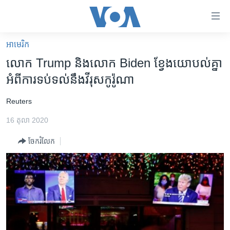
ភ្ជាប់​
ទៅ​
គេហទំព័រ​
អាមេរិក​
កម្ពុជា
ទាក់ទង
លោក Trump និង​លោក Biden ខ្វែងយោបល់​គ្នា​
រំលង​
អន្តរជាតិ
អំពី​ការទប់ទល់នឹង​វីរុស​កូរ៉ូណា
និង​
អាមេរិក
ចូល​
​Reuters
ទៅ​​
ចិន
ទំព័រ​
16 តុលា 2020
ហេឡូវីអូអេ
ព័ត៌មាន​​
ចែករំលែក
តែ​
កម្ពុជាច្នៃប្រតិដ្ឋ
ម្តង
ព្រឹត្តិការណ៍ព័ត៌មាន
រំលង​
និង​
ទូរទស្សន៍ / វីដេអូ​
ចូល​
វិទ្យុ / ផតខាសថ៍
ទៅ​
ទំព័រ​
កម្មវិធីទាំងអស់