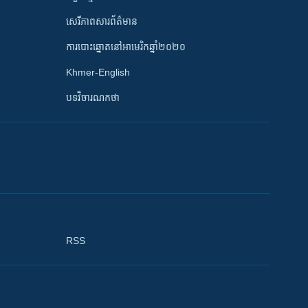
សេរីភាពសារព័ត៌មាន
ការបោះឆ្នោតនៅអាមេរិកឆ្នាំ២០២០
Khmer-English
បទវិចារណកថា
RSS