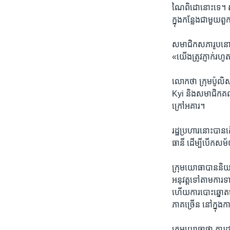
ណៃពិដោ​នោះ​ទេ។ សមា
ក្នុង​កន្លែង​ជាមួយ
សមាជិក​សភា​រូប​នោះ​ប
«យើង​ត្រូវ​ភ្ញាក់​រហូត
លោក​ថា​ ក្រុម​ប៉ូលិ
Kyi និង​សមាជិក​គណបក
ក្រៅ​អគារ។
រដ្ឋប្រហារ​នោះ​បាន​ក
ធានី ដើម្បី​បើក​សម័យ​
ក្រុម​យោធា​បាន​និយ
អនុវត្ត​ទៅ​តាម​ការ​ទា
ហើយ​ការ​បោះ​ឆ្នោត​
ភាគ​ច្រើន​ នៅ​ក្នុង​
ក្រុម​យោធា​ថា ការ​ដណ្