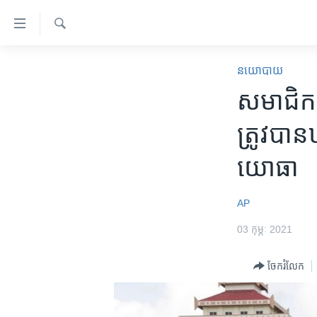
ភ្ជាប់​
ទៅ​
គេហទំព័រ​
ស្វែង​
កម្ពុជា
រក
នយោបាយ
ទាក់ទង
អន្តរជាតិ
សមាជិក​សភ
រំលង​
និង​
អាមេរិក
ត្រូវ​បាន​​
ចូល​
ចិន
ទៅ​​
យោធា
ទំព័រ​
ហេឡូវីអូអេ
ព័ត៌មាន​​
កម្ពុជាច្នៃប្រតិដ្ឋ
តែ​
AP
ម្តង
ព្រឹត្តិការណ៍ព័ត៌មាន
03 កុម្ភៈ 2021
រំលង​
ទូរទស្សន៍ / វីដេអូ​
និង​
ចែករំលែក
ចូល​
វិទ្យុ / ផតខាសថ៍
ទៅ​
កម្មវិធីទាំងអស់
ទំព័រ​