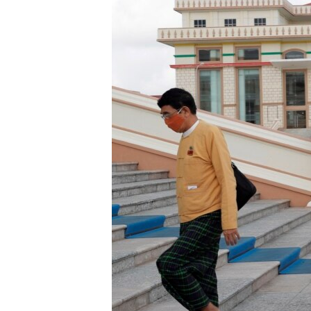
រចនា
សម្ព័ន្ធ​
រំលង​
និង​
ចូល​
ទៅ​
កាន់​
ទំព័រ​
ស្វែង​
រក