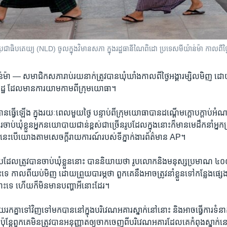
ជាធិបតេយ្យ (NLD) ចូលក្នុងវិមានសភា ក្នុងរដ្ឋធានីណៃពិដោ ប្រទេសមីយ៉ាន់ម៉ា កាលពីថ្ង
៉ាន់ម៉ា —
សមាជិក​សភា​រាប់​រយ​នាក់​ត្រូវ​បាន​ឃុំឃាំង​កាល​ពី​ថ្ងៃ​អង្គារម្សិល​មិញ​ ដោយត្
រដ្ឋ ដែល​មាន​ការ​យាម​កាម​ពី​ក្រុម​យោធា​។
បាន​ធ្វើ​ឡើង ក្នុង​រយៈពេល​មួយ​ថ្ងៃ​ បន្ទាប់​ពី​ក្រុម​យោធា​បាន​ដណ្តើម​ក្តោបក្ដាប់​អំណាច
រចាប់​ឃុំ​ខ្លួនអ្នកនយោបាយ​ជាន់​ខ្ពស់​ជា​ច្រើន​រូប​ដែល​ក្នុង​នោះ​ក៏​មាន​មេដឹកនាំអ
េះ​បើ​យោង​តាម​សេចក្ដីរាយការណ៍​របស់​ទីភ្នាក់ងារ​ព័ត៌មាន AP។
ដែល​ត្រូវ​បាន​ចាប់​ឃុំ​ខ្លួន​នោះ បាន​និយាយ​ថា ​រូប​លោក​និងមនុស្ស​ប្រមាណ​ ៤០០
​ កាល​ពី​យប់​មិញ​ ដោយ​ព្រួយ​បារម្ភ​ថា ពួក​គេ​នឹងអាច​ត្រូវ​នាំ​ខ្លួន​ទៅ​កន្លែង​ផ្សេង​ ប៉ុន
ះ​ទេ​ ហើយ​ក៏​មិន​មាន​បញ្ហា​អី​នោះ​ដែរ។
ក​គ្នា​ទៅ​វិញ​ទៅ​មក​បាន​នៅ​ក្នុង​បរិវេណ​អគារ​ស្នាក់នៅ​នោះ ​និង​អាច​ធ្វើ​ការ​ទំនាក់
៉ុន្តែ​ពួក​គេ​មិនត្រូវ​បាន​អនុញ្ញាត​ឲ្យ​ចាក​ចេញ​ពី​បរិវេណអគារ​ដែល​គេ​កំពុង​ស្នាក់​នៅ​ក្