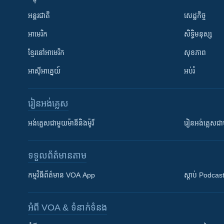
អន្តរជាតិ
សេដ្ឋកិច្ច
អាមេរិក
សិទ្ធិមនុស្ស
ខ្មែរ​នៅអាមេរិក
សុខភាព
អាស៊ីអាគ្នេយ៍
អប់រំ
រៀន​​អង់គ្លេស
អង់គ្លេស​ជាមួយ​ម៉ានី​និង​ម៉ូរី
រៀន​​​​​​អង់គ្លេ
ទទួល​ព័ត៌មាន​តាម
កម្មវិធី​ព័ត៌មាន VOA App
ស្តាប់ Podcas
អំពី​ VOA & ទំនាក់ទំនង