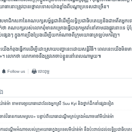
ធា​នោះ​ត្រូវ​បាន​ថ្កោល​ទោសយ៉ាង​ខ្លាំង​ពី​បណ្ដា​ប្រទេស​ជា​ច្រើន។
ជិក​សភា​នៃ​គណបក្ស​សម្ព័ន្ធជាតិ​ដើម្បី​លទ្ធិ​ប្រជាធិបតេយ្យ​និង​ជា​អតីត​អ្
ថា​ គណបក្ស​របស់​លោក​ពុំ​មាន​គម្រោង​ធ្វើ​បាតុកម្មតវ៉ា​នៅ​តាម​ដង​ផ្លូវ​នោះ​ទេ​ ប៉ុន្តែ
ប់​ផ្សេងៗ​ ក្នុង​ការ​ប្រឹងប្រែង​ដើម្បី​យក​អំណាចពី​ក្រុម​យោធា​ត្រឡប់​មក​វិញ។
​កំពុង​ធ្វើការ​ដើម្បី​ដោះ​ស្រាយ​បញ្ហា​នេះដោយ​សន្តិវិធី​។​ ពេល​នេះ​យើង​មិន​មាន​គ
ោះ​ទេ»។​ លោក​ថា​ លោក​អាច​នឹង​ត្រូវគេ​ចាប់ខ្លួននៅពេល​ណា​មួយ៕
Follow us
បោះពុម្ព
ទង
់ម៉ា ទាមទារ​ឲ្យ​យោធា​ដោះលែង​អ្នកស្រី Suu Kyi និង​ថ្នាក់​ដឹកនាំ​ផ្សេង​ទៀត
ាត់​វិធានការ​សមស្រប» បន្ទាប់ពី​យោធា​ដណ្ដើម​គ្រប់គ្រង​អំណាច​នៅ​មីយ៉ាន់ម៉ា
ការ​ដណ្តើម​អំណាច​របស់​ក្រុម​យោធា​ក្នុង​ប្រទេស​មីយ៉ាន់ម៉ា​ នឹង​ប៉ះ​ពាល់​ដល់​​លទ្ធិប្រជាធិបតេយ្