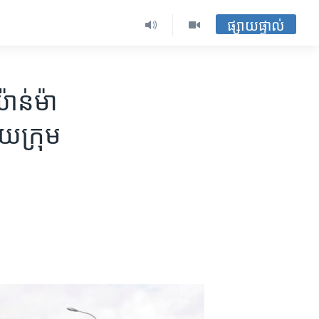
ផ្សាយផ្ទាល់
ាន់ម៉ា​
ោយ​ក្រុម​