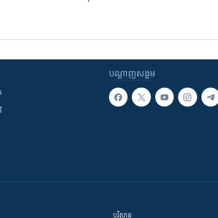
បណ្តាញ​សង្គម
ក
ី
បរិស្ថាន