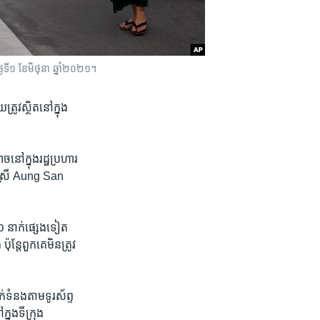
ៃទី១ ខែមិថុនា ឆ្នាំ២០២១។
រូវ​ស្ថិត​នៅ​ក្នុង​
​នៅ​ក្នុង​រដ្ឋ​ប្រហារ​
្នក​ស្រី Aung San
​ នាក់​ផ្សេង​ទៀត​
្តែ​ពួក​គេ​មិន​ត្រូវ​
​ទំនង​តាម​ទូរស័ព្ទ​
នុង​ទីក្រុង​