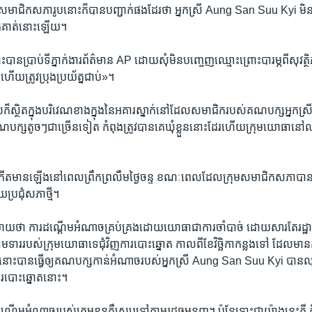
ជិក​សភា​រូប​នោះ​ក៏​បាន​បញ្ជាក់​ផង​ដែរ​ថា ​អ្នក​ស្រី Aung San Suu Kyi មិន​ត្
​ពួកគាត់​នោះឡើយ។
ាន​ប្រាប់​ទី​ភ្នាក់​ងារ​ព័ត៌មាន​ AP​ ដោយ​សុំ​មិន​បញ្ចេញ​ឈ្មោះ​ព្រោះ​បារម្ភ​ពី​សុវត
​ហើយ​ត្រូវ​ប្រុង​ប្រយ័ត្ន​ជាប់​»។
សក៏​ស្ថិត​ក្នុង​បរិវេណ​ខាង​ក្នុង​នៃអគារស្នាក់នៅ​ដែល​សមាជិក​របស់​គណបក្ស​អ្នក
្ស​តូច​ៗ​ជាច្រើន​ទៀត​ កំពុង​ត្រូវ​បាន​គេ​ឃុំ​ខ្លួន​នោះ​ដែរ​ហើយ​ក្រុម​យោធា​ន
ើត​មាន​ឡើង​នៅ​ពេល​ព្រឹក​ព្រលឹមថ្ងៃ​ចន្ទ​ ខណៈ​ពេល​ដែលក្រុម​សមាជិក​សភា​បាន​មក​ជួប
ប្រជុំ​សភាថ្មី។​
ាយ​ថា ​ការដណ្តើម​អំណាច​គ្រប់​គ្រង​ដោយ​យោធាជា​ការ​ចាំ​បាច់​ ដោយ​សារ​តែ​រដ្ឋ
ម​ទារ​របស់​ក្រុម​យោធា​ទេ​ជុំ​វិញ​ការបោះឆ្នោត កាល​ពី​ខែ​វិច្ឆិកា​កន្លង​ទៅ ​ដែល​មាន​ក
នោះ​បាន​ធ្វើ​ឲ្យ​គណបក្ស​កាន់​អំណាច​របស់​អ្នក​ស្រី​ Aung San Suu Kyi បាន​
ការ​បោះ​ឆ្នោត​នោះ។
តើម​អំណាច​របស់ក្រុម​ខ្លួន​គឺ​ស្រប​ទៅ​តាម​រដ្ឋធម្មនុញ្ញ។ ប៉ុន្តែ​ទោះ​ជា​យ៉ាង​នេះ​ក្តី 