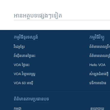
អានអត្ថបទផ្សេងៗទៀត
កម្មវិធី​ទូរទស្សន៍
កម្មវិធី​វិទ្យុ
វីដេអូ​ខ្មែរ
ព័ត៌មាន​ពេល​ព្រឹ
វ៉ាស៊ីនតោន​ថ្ងៃ​នេះ
ព័ត៌មាន​​ពេល​រាត្រ
VOA ថ្ងៃនេះ
Hello VOA
VOA ​វិទ្យាសាស្ត្រ
សំឡេង​ជំនាន់​ថ្មី
VOA 60 អាស៊ី
វេទិកា​អាស៊ាន
ព័ត៌មាន​តាមប្រធានបទ​
កម្ពុជា
នយោបាយ