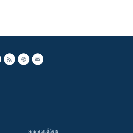
អក្ខរកម្មសារព័ត៌មាន