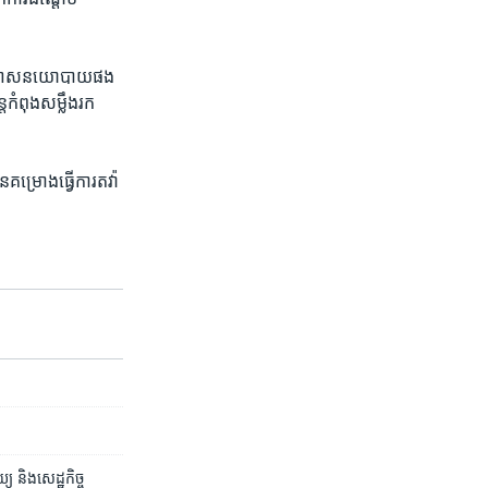
នក​ទោស​នយោបាយ​ផង​
​កំពុង​សម្លឹង​រក​
ម្រោង​ធ្វើ​ការ​តវ៉ា​
យ​ និង​សេដ្ឋកិច្ច