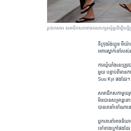
រូបឯកសារ៖ សមាជិកសភាខាងគណបក្សសម្ព័ន្ធដើម្បីលទ្ធិប្រ
ទីក្រុង​រ៉ង់ហ្គូន មីយ
អគារ​ស្នាក់នៅ​របស់​
ការ​ឃុំឃាំង​នេះត្រូវ​
មួយ បន្ទាប់​ពីមាន​កា
Suu Kyi ផង​ដែរ។ ន
សមាជិក​សភា​មួយ​រូប​
មិន​បានសម្រាន្ត​នោះ​ទេ
បាន​គេ​នាំ​ទៅ​ណា​នោ
​ពួក​គេនៅ​អាច​និយាយរ
ទៅ​ខាង​ក្រៅ​ផង​ដែរ​ ប