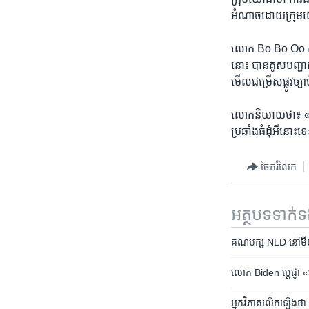
អំណាច​ដោយ​ក្រុម​យោ
លោក​ Bo Bo Oo សមា
នោះ​ បាន​គូស​បញ្ជាក់​
មើលជម្រើស​ផ្លូវ​ច្បា
លោក​និយាយ​ថា​៖ «យើង
ប្រឆាំង​ធំ​ដុំ​អី​ន
ចែករំលែក
អត្ថបទ​ទាក់
គណបក្ស NLD នៅ​មីយ៉ាន
លោក Biden ប្ដេជ្ញា «ច
អ្នក​វិភាគ​លើក​ឡើង​ថា​ 