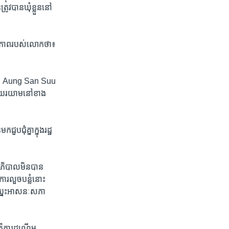
រូវ​បានឃុំខ្លួននៅ​
្ថិភាព​របស់​លោក​ថា​៖
​ស្រី​ Aung San Suu
ៅ​ឈរ​យាម​នៅ​ខាង​
​ជុំ​គ្នាក្នុង​រដ្ឋ
ាភិបាល​មិន​បាន
ារ​លួច​បន្លំ​នោះ​
ឈ្នះ​អាសនៈ​សភា​
ក៏​ការ​ដណ្តើម​