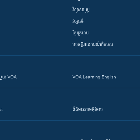
វិទ្យាសាស្រ្ត
វប្បធម៌
ខ្មែរក្រហម
សេចក្តីរាយការណ៍ពិសេស
ស​​ជាមួយ VOA
VOA Learning English
ts
ព័ត៌មាន​តាម​អ៊ីមែល