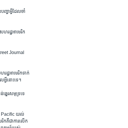
ញ្ហា​អ្វី​ដែល​ចាំ​
​សហរដ្ឋ​អាមេរិក​
reet Journal ​
ដ្ឋ​អាមេរិក​ទាក់​
​អ្វី​នោះទេ។
ឆ្នេរ​សមុទ្រ​ទេ​
 Pacific យល់​
ិក​គឺ​ជា​ការ​លើក​
ន្តរាគមន៍​របស់​