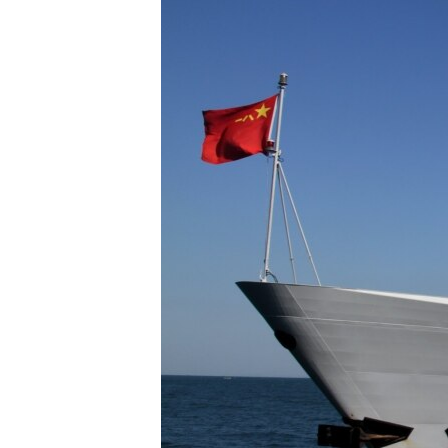
រចនា
សម្ព័ន្ធ​
រំលង​
និង​
ចូល​
ទៅ​
កាន់​
ទំព័រ​
ស្វែង​
រក