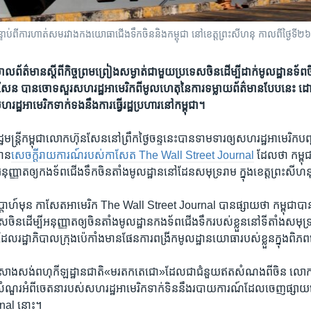
ន្ទាប់ពី​ការ​ហាត់សមរវាងកងយោធាជើងទឹកចិននិងកម្ពុជា នៅ​ខេត្ត​ព្រះសីហនុ កាលពីថ្ងៃ
ោល​ព័ត៌មាន​ស្តីពីកិច្ច​ព្រមព្រៀង​សម្ងាត់​ជាមួយ​ប្រទេស​ចិនដើម្បីដាក់មូលដ្ឋានទ
ហ៊ុន សែន បាន​ចោទ​សួរ​សហរដ្ឋ​អាមេរិក​ពី​មូលហេតុ​នៃ​ការ​ទម្លាយ​ព័ត៌មាន​បែបនេ
្ឋ​អាមេរិក​ទាក់​ទង​នឹង​ការ​ធ្វើ​រដ្ឋ​ប្រហារនៅ​កម្ពុជា។
​មន្រ្តី​កម្ពុជា​លោក​ហ៊ុនសែននៅ​ព្រឹក​ថ្ងៃ​ចន្ទ​នេះ​បាន​ទាមទារ​ឲ្យ​សហរដ្ឋ​អាមេរិក​
មាន​
សេចក្តី​រាយការណ៍​របស់​កាសែត The Wall Street Journal
ដែល​ថា​ កម្ពុជ
្ញាត​ឲ្យ​កង​ទ័ព​ជើង​ទឹកចិន​តាំង​មូល​ដ្ឋាន​នៅ​ដែន​សមុទ្រ​រាម ក្នុង​ខេត្ត​ព្រះ​សីហ
សប្តាហ៍​មុន ​កាសែត​អាមេរិក​ ​The Wall Street Journal​ ​បាន​ផ្សាយ​ថា​ កម្ពុជា​បា
ិន​ដើម្បី​អនុញ្ញាត​ឲ្យ​ចិន​តាំង​មូលដ្ឋាន​កងទ័ព​ជើង​ទឹក​របស់​ខ្លួន​នៅ​ទី​តាំង​សមុទ្រ​រាម
​ដែល​រដ្ឋាភិបាល​ក្រុង​ប៉េកាំង​មាន​ផែន​ការ​ពង្រីក​មូលដ្ឋាន​យោធា​របស់​ខ្លួន​ក្នុង​ពិ
្ឋាន​សាងសង់​ពហុ​កីឡដ្ឋាន​ជាតិ​«មរតក​តេជោ»​ដែល​ជាជំនួយ​ឥត​សំណង​ពី​ចិន ​លោកនា
សំណួរ​អំពី​ចេតនា​របស់​សហរដ្ឋ​អាមេរិកទាក់ទិន​នឹង​របាយការណ៍​ដែល​ចេញ​ផ្
rnal នោះ។