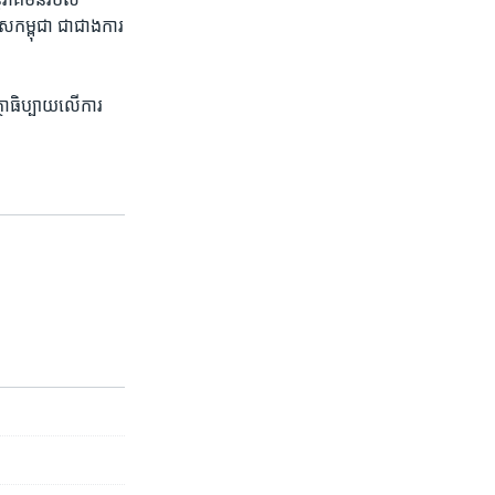
ស​កម្ពុជា​ ជា​ជាង​ការ​
ា​ធិប្បាយ​លើ​ការ​