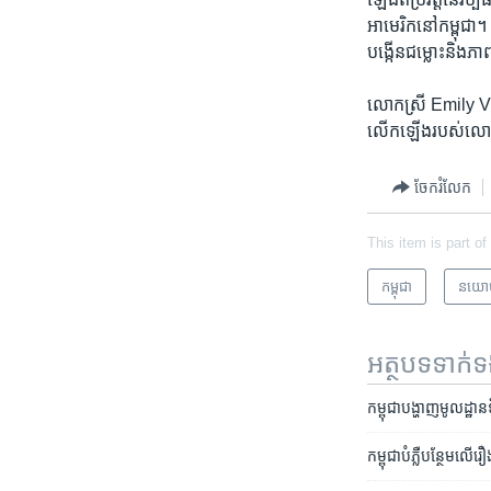
អាមេរិក​នៅ​កម្ពុជា។ ប៉
បង្កើន​ជម្លោះ​និង​ភ
លោកស្រី Emily V Zeeb
លើក​ឡើង​របស់​លោក​
ចែករំលែក
This item is part of
កម្ពុជា
នយោ
អត្ថបទ​ទាក់
កម្ពុជា​បង្ហាញ​មូលដ្ឋាន
កម្ពុជា​បំភ្លឺ​បន្ថែម​លើ