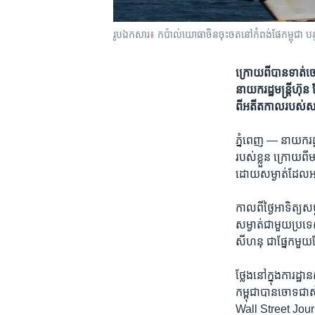
រូបឯកសារ៖ កប៉ាល់​យោធាចិន​ចុះចតនៅកំពង់ផែកម្ពុជា ប
ក្រោយ​ពី​បាន​ទាត់​ច
នាយក​រដ្ឋ​មន្ត្រី​
ពី​អតីតកាល​របស់​សហរដ
ភ្នំពេញ —
នាយករដ្ឋ
របស់​ខ្លួន​ ក្រោយ​ពី​
ដោយ​សម្ងាត់​ដែល​អនុញ
កាលពី​ថ្ងៃ​អាទិត្យ​
សម្ងាត់​ជាមួយ​ប្រទេស​ច
សីហនុ​ ​ជា​ផ្នែក​មួយ
ថ្លែង​នៅ​ក្នុង​ការដ
កម្ពុជាបានចោទ​ជា​
Wall Street Jou