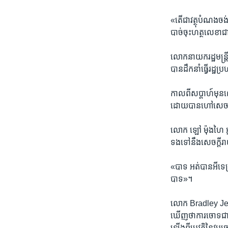
«តើ​ជា​វត្ថុ​បំណង​ចង់​
បាច់​ចុះ​ហត្ថលេខា​ជ
លោក​នាយក​រដ្ឋ​មន្ត្
បាន​ដឹក​នាំ​ធ្វើ​រដ្ឋ​
កាល​ពី​សប្តាហ៍​មុ
ដោយ​បាន​ហៅ​សេចក្តី​
លោក ឡៅ ម៉ុងហៃ អ្នក
ទង​ទៅ​នឹង​សេចក្តី
«បាទ អត់​បាន​អីទេ​គ្
បាទ»។
លោក Bradley Jens
ឃើញ​ថាការ​ចោទ​ជា​សំ
ឡើង​ពី​ប្រវត្តិនៃ​វប្ប