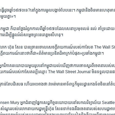
ធ្វើ​ដូច​ឆ្នាំ​១៩៧០​ទេ?នៅ​ក្នុង​ការ​មួល​បង្កាច់​បែប​នេះ។ កម្ពុជា​និង​ចិន​មាន​ហេតុ​មាន​ប
ាមួយ​គ្នា»។
រី​កម្ពុជា ក៏​បាន​ថ្លែង​រំឭក​កាលពី​ឆ្នាំ​១៩៧០​ដែលសេនា​ប្រមុខ​លន់ នល់ គាំទ្រ​ដោយ
ប្រហារ​ដើម្បី​ផ្តួល​រំលំ​សម្តេច​ព្រះនរោត្តម​សីហនុ។
ន​លោក ​ហ៊ុន សែន បាន​ច្រាន​ចោល​សេចក្តី​រាយការណ៍​របស់​កាសែត The Wall St
រាយការណ៍​នោះ​ថា​គឺជា​«ព័ត៌មាន​ប្រឌិត​ដ៏​អាក្រក់​បំផុត»​ប្រឆាំង​កម្ពុជា។
​វិភាគ​នយោបាយ​មួយ​រូប​នៅ​កម្ពុជាយល់​ឃើញ​ថាការ​ចោទ​សួរ​ពី​ចេតនា​របស់​សហ​រ
​រាយការណ៍​របស់​កាសែត​ល្បី​ឈ្មោះ The Wall Street Journal ​មិន​ទទួល​បាន​ផល
រាន់​តែ​បដិសេធ​ ហើយ​អះអាង​ថា​ វា​អត់​មាន​អាទ័ព​ឬ​ក៏​មូលដ្ឋាន​កងទ័ព​ចិន​នៅ​តំបន់​
en Mury អ្នក​ជំនាញ​ផ្នែក​សេដ្ឋកិច្ច​នយោបាយ​នៅ​សកលវិទ្យាល័យ ​Seattle
ណួរ​របស់​លោក​នាយក​រដ្ឋ​មន្ត្រី​ហ៊ុន សែនទាក់​ទង​នឹង​ចេត​នា​របស់​សហរដ្ឋ​អាមេរ
ធម៌​អន្តរាគមន៍​របស់​សហរដ្ឋ​អាមេរិក​ក្នុង​បណ្តា​រដ្ឋ​ដទៃ​ទៀត​និង​ក្តី​បារម្ភ​ពី​ការ​ចូល​អ