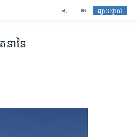
ផ្សាយផ្ទាល់
តនា​នៃ​