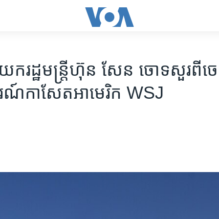
រដ្ឋ​មន្ត្រី​ហ៊ុន សែន ចោទសួរ​ពី​ចេ
ណ៍​កាសែត​អាមេរិក​ WSJ