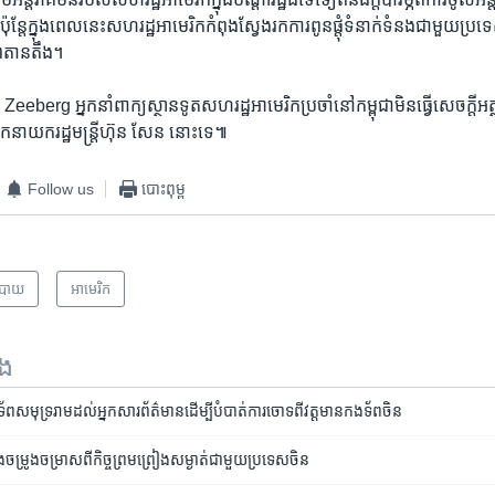
ុន្តែ​ក្នុង​ពេល​នេះ​សហរដ្ឋ​អាមេរិក​កំពុង​ស្វែង​រក​ការ​ពូន​ផ្តុំ​ទំនាក់​ទំនង​ជា​មួយ​ប្រទេ
ាព​តាន​តឹង។
erg ​អ្នក​នាំ​ពាក្យ​ស្ថានទូត​សហរដ្ឋ​អាមេរិក​ប្រចាំ​នៅ​កម្ពុជា​មិនធ្វើ​សេចក្តី​អត្ថ
នាយក​រដ្ឋ​មន្ត្រី​ហ៊ុន សែន នោះទេ៕
Follow us
បោះពុម្ព
បាយ
អាមេរិក​
ទង
​ទ័ព​សមុទ្រ​រាម​ដល់​អ្នក​សារព័ត៌មាន​ដើម្បី​បំបាត់​ការ​ចោទ​ពី​វត្តមាន​កងទ័ព​ចិន
​រឿង​ចម្រូង​ចម្រាស​ពី​កិច្ច​ព្រមព្រៀង​សម្ងាត់​ជាមួយ​ប្រទេស​ចិន