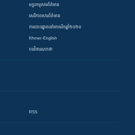
អក្ខរកម្មសារព័ត៌មាន
សេរីភាពសារព័ត៌មាន
ការបោះឆ្នោតនៅអាមេរិកឆ្នាំ២០២០
Khmer-English
បទវិចារណកថា
RSS