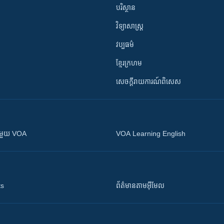
បរិស្ថាន
វិទ្យាសាស្រ្ត
វប្បធម៌
ខ្មែរក្រហម
សេចក្តីរាយការណ៍ពិសេស
ស​​ជាមួយ VOA
VOA Learning English
ts
ព័ត៌មាន​តាម​អ៊ីមែល