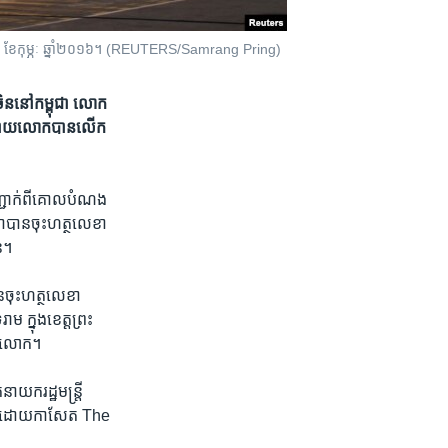
ទី២៦ ខែកុម្ភៈ ឆ្នាំ២០១៦។ (REUTERS/Samrang Pring)
័ពចិននៅកម្ពុជា លោក​
ះ ដោយ​លោក​បាន​លើក​
បញ្ជាក់​ពី​គោល​បំណង​
ា​បាន​ចុះ​ហត្ថលេខា​
នុ។
ន​ចុះ​ហត្ថលេខា​
​ ក្នុង​ខេត្ត​ព្រះ​
ភព​លោក។​
យករដ្ឋ​មន្ត្រី​
សាយ​ដោយកាសែត​ The