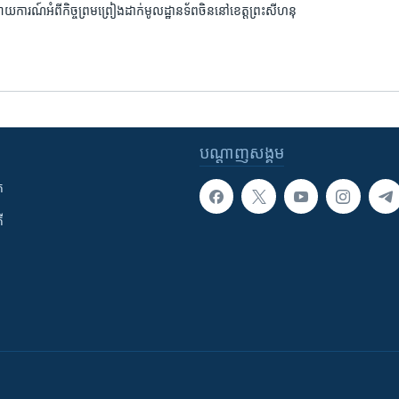
ាយ​ការណ៍​អំពី​កិច្ច​ព្រម​ព្រៀង​ដាក់​មូលដ្ឋាន​ទ័ព​ចិន​នៅ​ខេត្ត​ព្រះសីហនុ
បណ្តាញ​សង្គម
ក
ី