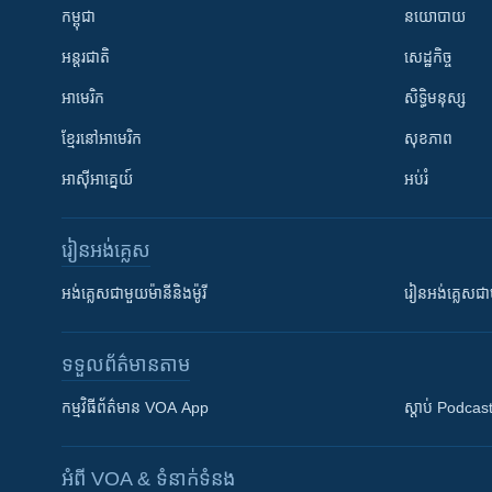
កម្ពុជា
នយោបាយ
អន្តរជាតិ
សេដ្ឋកិច្ច
អាមេរិក
សិទ្ធិមនុស្ស
ខ្មែរ​នៅអាមេរិក
សុខភាព
អាស៊ីអាគ្នេយ៍
អប់រំ
រៀន​​អង់គ្លេស
អង់គ្លេស​ជាមួយ​ម៉ានី​និង​ម៉ូរី
រៀន​​​​​​អង់គ្លេ
ទទួល​ព័ត៌មាន​តាម
កម្មវិធី​ព័ត៌មាន VOA App
ស្តាប់ Podcas
អំពី​ VOA & ទំនាក់ទំនង