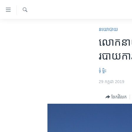
ភ្ជាប់​
ទៅ​
គេហទំព័រ​
ស្វែង​
កម្ពុជា
រក
នយោបាយ
ទាក់ទង
អន្តរជាតិ
លោក​នាយក
រំលង​
និង​
អាមេរិក
របាយការ
ចូល​
ចិន
ទៅ​​
ទំព័រ​
ហេឡូវីអូអេ
ទុំ ម្លិះ
ព័ត៌មាន​​
កម្ពុជាច្នៃប្រតិដ្ឋ
29 កក្កដា 2019
តែ​
ម្តង
ព្រឹត្តិការណ៍ព័ត៌មាន
ចែករំលែក
រំលង​
ទូរទស្សន៍ / វីដេអូ​
និង​
ចូល​
វិទ្យុ / ផតខាសថ៍
ទៅ​
កម្មវិធីទាំងអស់
ទំព័រ​