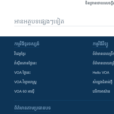
ចិន​ច្រាន​ចោល​សេចក្តី​រ
អានអត្ថបទផ្សេងៗទៀត
កម្មវិធី​ទូរទស្សន៍
កម្មវិធី​វិទ្យុ
វីដេអូ​ខ្មែរ
ព័ត៌មាន​ពេល​ព្រឹ
វ៉ាស៊ីនតោន​ថ្ងៃ​នេះ
ព័ត៌មាន​​ពេល​រាត្រ
VOA ថ្ងៃនេះ
Hello VOA
VOA ​វិទ្យាសាស្ត្រ
សំឡេង​ជំនាន់​ថ្មី
VOA 60 អាស៊ី
វេទិកា​អាស៊ាន
ព័ត៌មាន​តាមប្រធានបទ​