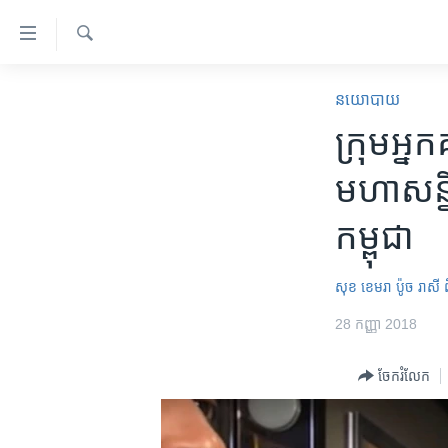
ភ្ជាប់​
ទៅ​
គេហទំព័រ​
ស្វែង​
កម្ពុជា
រក
នយោបាយ
ទាក់ទង
អន្តរជាតិ
ក្រុម​អ្នក
រំលង​
និង​
អាមេរិក
មហាសន្និ
ចូល​
ចិន
ទៅ​​
កម្ពុជា
ទំព័រ​
ហេឡូវីអូអេ
ព័ត៌មាន​​
កម្ពុជាច្នៃប្រតិដ្ឋ
តែ​
សុខ ខេមរា
ប៉ូច រាសី
ម្តង
ព្រឹត្តិការណ៍ព័ត៌មាន
28 កញ្ញា 2018
រំលង​
ទូរទស្សន៍ / វីដេអូ​
និង​
ចែករំលែក
ចូល​
វិទ្យុ / ផតខាសថ៍
ទៅ​
កម្មវិធីទាំងអស់
ទំព័រ​