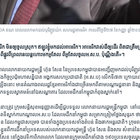
VOA ខណៈពេលលោកមកដល់បុរីញូវយ៉ក សហរដ្ឋអាមេរិក កាលពីថ្ងៃទី២៧ ខែកញ្ញា ឆ្នាំ២០១
​ ​មិន​ឲ្យ​ចូល​ស្រុក។​ ​ឥឡូវ​ខ្ញុំ​មក​ដល់​អា​មេរិក។​ ​អា​មេរិក​វាស់​ដី​ឲ្យ​ដើរ​ ​ពិត​ជា​ត្រឹម​ត្រូវ
ៅ​​ពីផ្លូវ​ពី​ព្រលាន​យន្ត​ហោះមក​អូតែល​ ​ពី​អូតែល​ចូល​អ.ស.ប.​ ​ប៉ុណ្ណឹង​តើ»។​
េល​លោក​នាយក​រដ្ឋ​មន្ត្រី​ ​ហ៊ុន សែន​ ​នៃ​ប្រទេស​កម្ពុជា​បាន​អញ្ជើញ​មក​ដល់​បុរីញូវ​យ
្នុងកិច្ចប្រជុំមហា​សន្និបាត​ ​អង្គការ​សហ​ប្រជាជាតិ​ ​(អ.ស.ប)​ ​លើក​ទី៧៣​ ​ក្រោយ​ពេល​
​នោះ មាន​តំណាង​ពល​រដ្ឋ​ខ្មែរ​អាមេរិ​កាំង​ជា​ច្រើន​មក​ពី​តាម​បណ្តា​រដ្ឋ​នា​នា​ ​និង​រួមទ
ទទួល​ស្វាគមន៍​នៅ​ឯ​សណ្ឋាគារ​ ដែល​មេដឹកនាំ​កម្ពុជា​កំពុង​ស្នាក់​នៅ។
ះ​ត្រូវ​ ​ក្រុម​សន្តិសុខ​អនុញ្ញាត​ដើម្បី​ជួប​ទទួល​ ​លោក​នាយក​រដ្ឋ​មន្ត្រី​កម្ពុជា​ ​ នៅ
ីស្នាក់​ការ​កណ្តាល​អ.ស.ប​ ​ដែល​មេដឹក​នាំ​កម្ពុជា​ ​សម្រាក​ត្រៀម​ថ្លែង​សុន្ទរក​ 
​ ​ដែល​កម្ពុជា​សម្រេច​ ​បាន​ទាំង​ក្នុង​ប្រទេស​ទាំង​តំបន់​ ​និង​ឆាក​អន្តរ​ជាតិ។​ ​ក្រុម​ពល
លួន​ពីការ​ដឹកនាំ​ប្រទេស​របស់​លោក​នាយករដ្ឋ​មន្ត្រី​ ​ហ៊ុន​ សែន​ ​និង​សារៈ​សំខាន់​ន
ហ៊ុន សែន​ ​នៅ​ក្នុង​វេទិកា​ពិភព​លោក​ ​ដែល​មានក្រុម​មេ​ដឹកនាំ​ជាង​ ១៩០​ប្រទេស​ចូល​រួម