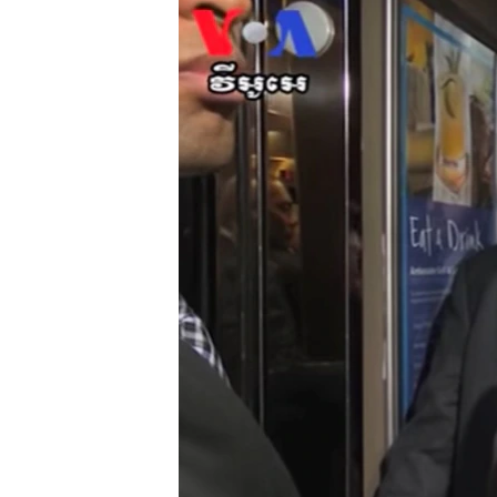
រចនា
សម្ព័ន្ធ​
រំលង​
និង​
ចូល​
ទៅ​
កាន់​
ទំព័រ​
ស្វែង​
រក