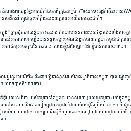
 ​តំណាង​ពល​រដ្ឋខ្មែ​រអាមេរិកាំង​មក​ពី​ក្រុង​តាកូម៉ា ​(Tacoma)​ រដ្ឋ​វ៉ាស៊ីន​តោន
តមាន​មេដឹកនាំ​កម្ពុជា​ផ្តល់​កិត្តិយស​ដល់​ប្រទេស​លើ​ឆាក​អន្តរ​ជាតិ។
្នុង​កិច្ច​ប្រជុំ​មហា​សន្និ​បាត​ ​អ.ស.ប​ ​គឺ​វាជា​មោទន​ភាព​របស់​ខ្មែរ​យើង​ទាំង​អស់គ្នា​
ៅ​លើ​សកល​លោក​ហ្នឹង​បាន​ទទួល​ស្គាល់​ថា​រាជ​រដ្ឋា​ភិបាល​កម្ពុជា​ ​កម្ពុជាជា​ប្រទេស
មាជិក​ស្រប​ច្បាប់​នៃ​ ​អ.ស.ប​ ​ ហើយ​ខ្ញុំ​ជាខ្មែរ​ម្នាក់​ដែរ​ ​ខ្ញុំ​មាន​មោទ​នភាព»។
រដ្ឋ​ខ្មែរ​អា​មេរិកាំង​ ​និង​ជា​មន្ត្រី​ជាន់​ខ្ពស់​របស់​រាជ​រដ្ឋា​ភិបាល​កម្ពុជា​ ​បាន​បង្ហាញ​ព
្ពុជា។​ លោកបាននិយាយថា៖
តិយស​នេះ​គឺ​ជា​ របស់​កម្ពុជា​ទាំង​មូល។​ ​មាន​ន័យ​ថា ​(ពល​រដ្ឋ​កម្ពុជា)​ នៅ​ក្នុង​កម្ពុ
ល​រស់​នៅ​ស.រ.អា​ ​និង​(ពល​រដ្ឋកម្ពុជា)​ កម្ពុជា ​ដែល​រស់​នៅ​ជុំវិញ​ពិ​ភព​លោក។​ ​គឺបង្
ិ​សេរីភាព​ ​មានឋានៈ​ ​មាន​តួនាទី​ស្មើ​នឹង​ប្រទេស​នា​នា​ ​ដូច​ជា​ សហ​រដ្ឋ​អាមេរិក​ដែ
ជា»។