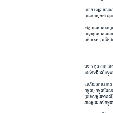
​លោក​ ​ពេជ្រ សារុណ​
​បាន​ចាត់​ទុក​ថា វត្
«វត្តមាន​របស់​សម្តេច​ក
បណ្តា​ប្រទេស​នា​នា​ន
អធិបតេយ្យ​ ​យើង​ជា​ ស
លោក​ ​ដួង តារា​ ​ជា​ពល​
របស់​មេដឹក​នាំ​កម
​«ហើយ​មោទន​ភាព​ ​កិត្
កម្ពុជា)​ ​កម្ពុជា​ដែ
ប្រទេស​មួយ​មាន​សិទ្ធ
ភាព​មួយ​របស់​កម្ពុ