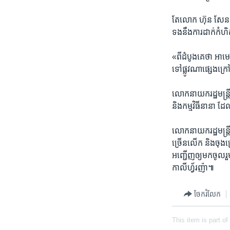
តែ​លោក​ ​ហ៊ុន សែន​ 
ទង​នឹង​ការ​ដាក់​កំហិត
«ពី​ដំបូង​គេ​ថា ​អាមេរិក
ទៅ​ផ្លូវ​ណា​ផ្សេង​ក្
លោក​នាយក​រដ្ឋ​មន្ត្រី​ 
និង​កម្ម​វិធី​នា​នា ​
លោក​នាយក​រដ្ឋ​មន្ត្រី
ច្រើន​លើក​ និង​ចុង​ក
អញ្ជើញ​ឲ្យ​មក​ចូល​រួម
កាលីហ្វ័រញ៉ា៕
ចែករំលែក
This item is part of