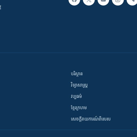
ី
បរិស្ថាន
វិទ្យាសាស្រ្ត
វប្បធម៌
ខ្មែរក្រហម
សេចក្តីរាយការណ៍ពិសេស