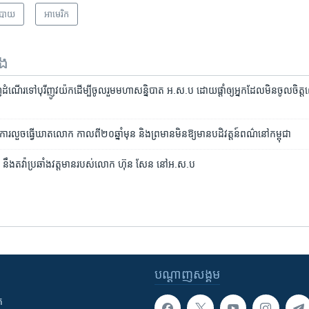
បាយ
អាមេរិក​
ទង
ណើរ​ទៅ​បុរី​ញូវយ៉ក​ដើម្បី​ចូលរួម​មហា​សន្និបាត​​ អ.ស.ប​ ​ដោយ​ផ្តាំ​ឲ្យ​​អ្នក​ដែល​មិន​ចូលចិត្ត​
លួច​ធ្វើ​ឃាត​លោក​ ​កាលពី​២០​ឆ្នាំ​មុន​ និង​ព្រមាន​មិន​ឱ្យ​មាន​បដិវត្តន៍​ពណ៌​នៅ​កម្ពុជា
ំង​​ នឹង​តវ៉ា​ប្រឆាំង​​វត្តមាន​របស់​លោក ហ៊ុន សែន នៅ​អ.ស.ប
បណ្តាញ​សង្គម
ក