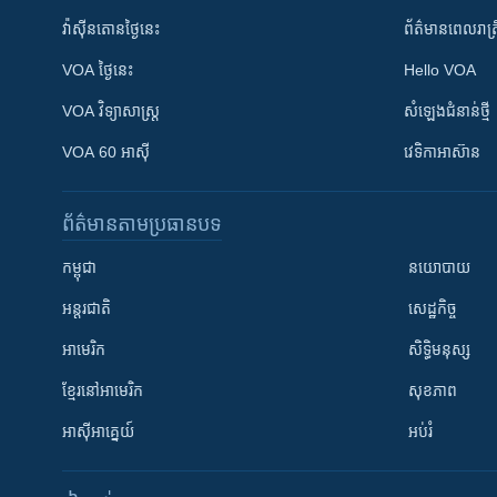
វ៉ាស៊ីនតោន​ថ្ងៃ​នេះ
ព័ត៌មាន​​ពេល​រាត្រ
VOA ថ្ងៃនេះ
Hello VOA
VOA ​វិទ្យាសាស្ត្រ
សំឡេង​ជំនាន់​ថ្មី
VOA 60 អាស៊ី
វេទិកា​អាស៊ាន
ព័ត៌មាន​តាមប្រធានបទ​
កម្ពុជា
នយោបាយ
អន្តរជាតិ
សេដ្ឋកិច្ច
អាមេរិក
សិទ្ធិមនុស្ស
ខ្មែរ​នៅអាមេរិក
សុខភាព
អាស៊ីអាគ្នេយ៍
អប់រំ