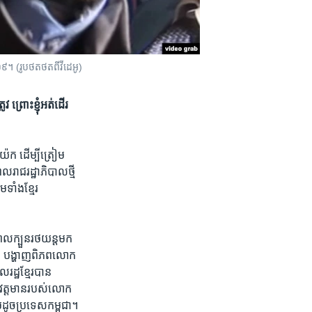
៩។ (រូបថតថតពីវីដេអូ)
​ ព្រោះ​ខ្ញុំ​អត់​ដើរ​
៉ក​ ​ដើម្បី​ត្រៀម​
រាជ​រដ្ឋា​ភិបាល​ថ្មី​
ាំង​ខ្មែរ​ ​
​ពេល​ក្បួន​រថយន្ត​មក​
​ថា ​បង្ហាញ​ពិភពលោក​
រដ្ឋ​ខ្មែរ​បាន​
ៃ​វត្តមាន​របស់​លោក​
​ដូច​ប្រទេស​កម្ពុជា។​