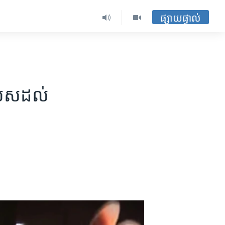
ផ្សាយផ្ទាល់
​
ិយស​ដល់​