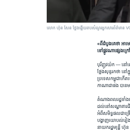
លោក​ ហ៊ុន សែន ថ្លែងឆ្លើយតបសំណួរអ្នកសារព័ត៌មាន 
«ពី​ដំបូង​គេ​ថា ​អាមេរិក
ទៅ​ផ្លូវ​ណា​ផ្សេង​ក្រ
បុរីញូវយ៉ក —
​នៅ​ព
ថ្លែង​សុន្ទរកថា​ ​នៅក
ប្រទេស​កម្ពុជា​កើត​ឡើង
កាណាដា​ផង​ ​បាន​មក​
តំណាង​ពល​រដ្ឋ​ទាំង​នោ
ដល់​នៅ​សណ្ឋាគារ​ជិតទ
អំពី​សមិទ្ធផល​ជា​ច្រើន
បង្ហាញ​យោ​បល់​រៀង​ខ្
នាយក​រដ្ឋ​មន្ត្រី​ ​