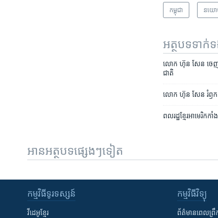
កម្ពុជា
នយោ
អត្ថបទ​ទាក់
លោក​ ​ហ៊ុន សែន​ ​ចេញ​ដំ
ជាតិ
លោក ហ៊ុន សែន រំឭក​ការ​
ពលរដ្ឋ​ខ្មែរ​អាមេរិកកា
អានអត្ថបទផ្សេងៗទៀត
កម្មវិធី​ទូរទស្សន៍
កម្មវិធី​វិទ្យុ
វីដេអូ​ខ្មែរ
ព័ត៌មាន​ពេល​ព្រឹ