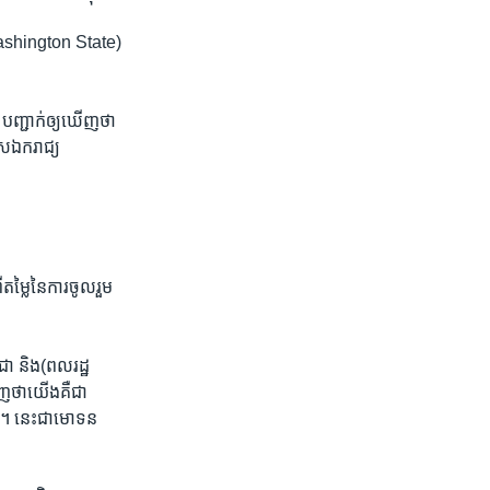
 ​(Washington State)
 ​បញ្ជាក់​ឲ្យ​ឃើញ​ថា ​
​ឯករាជ្យ​ ​
ី​តម្លៃ​នៃ​ការ​ចូលរួម​
ជា​ ​និង​(ពលរដ្ឋ
ហាញថា​យើង​គឺ​ជា​
រ។​ ​នេះ​ជា​មោទ​ន