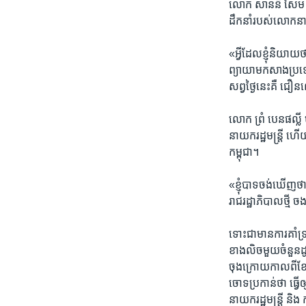
លោក​ ​សាន់នី សែម​ ​ពល​
ដឹកនាំ​របស់​លោក​នាយ
​«អ្វីដែលខ្ញុំ​និយាយ​
ព្យាយាម​កសាង​ប្រទេសជាត
សព្វ​ថ្ងៃ​នេះ​គឺ​ 
លោក​ ​ព្រំ បេនផល្លី​
នាយក​រដ្ឋ​មន្ត្រី​ ហើយ
កម្ពុជា។​
«ខ្ញុំ​បាទ​ចង់​ឃើញ​
រាជ​រដ្ឋា​ភិបាល​ថ្មី​ ​
​ទោះ​ជាមាន​ការ​គាំទ្រ
ខាងលិច​មួយ​ចំនួន​ដូច
ចុង​ក្រោយ​កាល​ពី​ខែ​ក
ចោទ​ប្រកាន់​ថា​ ធ្វើ​ឲ្
នាយក​រដ្ឋ​មន្ត្រី​ ​និ