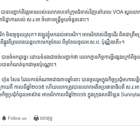
​បាន​បញ្ជាក់​ពីវត្ត​មាន​របស់​លោក​តប​ទៅ​ក្រុម​ជំទាស់​វិញ​នៅ​ពេល ​VOA ​សួរ​លោក​អំព
​ទិដ្ឋា​ការ​របស់​ ​ស.រ.អា​ ​ចំពោះ​មន្ត្រី​មួយ​ចំនួន​នោះ។
​ ​មិន​ឲ្យ​ចូល​ស្រុក។​ ​ឥឡូវ​ខ្ញុំ​មក​ដល់​អា​មេរិក។​ ​អា​មេរិក​វាស់​ដី​ឲ្យ​ដើរ​ ​ពិត​ជា​ត្រឹម​ត្រូវ
រៅពីផ្លូវ​ពី​ព្រលាន​យន្ត​ហោះមក​អូតែល​ ​ពី​អូតែល​ចូល​អ.ស.ប.​ ​ប៉ុណ្ណឹង​តើ»។​
​បាន​ចំអក​ដូច្នេះ​ ដោយ​ទំនង​ជា​ចង់​បញ្ជាក់​ថា​ ​លោក​គ្មាន​កិច្ចការ​អ្វី​ផ្សេង​ក្រៅ​ពី​ចូល​រួ
ដែល​បាន​កំណត់​ទុក​ជា​មុន​ប៉ុណ្ណោះ។
​ ​ហ៊ុន សែន​ ​ដែល​កាន់​អំណាច​ជាង​៣០ឆ្នាំ​នោះ​ ​បាន​ចូល​រួម​ក្នុងកិច្ចប្រជុំម​ហា​សន្និ
្រោយ​គឺ​ កាល​ពី​ឆ្នាំ​២០១៥​ ​ហើយ​លោក​ត្រូវ​បាន​លោក​អតីត​ប្រធានា​ធិបតី​ ​ស.រ.អា​ ​ប
​កិច្ច​ប្រជុំ​កំពូល​អាស៊ាន​ ​អាមេរិក​កាល​ពីឆ្នាំ​២០១៦​ ​ក្នុង​ក្រុង​សានីឡែន Sunnylan
Follow us
បោះពុម្ព