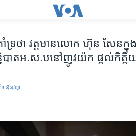
​គាំទ្រ​ថា វត្តមាន​លោក​ ​ហ៊ុន សែន​​ក្នុង
បាត​​អ.ស.ប​នៅ​ញូវយ៉ក​ ​ផ្តល់​កិត្ត
ពិន ស៊ីសុវណ្ណ