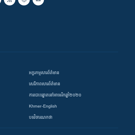
អក្ខរកម្មសារព័ត៌មាន
សេរីភាពសារព័ត៌មាន
ការបោះឆ្នោតនៅអាមេរិកឆ្នាំ២០២០
Khmer-English
បទវិចារណកថា