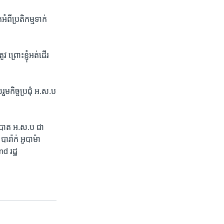
ី​ប្រតិកម្ម​ទាក់​
​ ព្រោះ​ខ្ញុំ​អត់​ដើរ​
ម​កិច្ច​ប្រជុំ​ ​អ.ស.ប​
បាត​ ​អ.ស.ប​ ​ជា​
ារ៉ាក់ អូបាម៉ា ​
d រដ្ឋ​