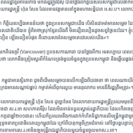
រដ្ឋ​ខ្មែរ​អាមេរិកាំង​ ​មក​ពី​រដ្ឋ​ញូវជឺស៊ី​ ​បាន​ថ្លែង​ពី​កិត្តិយស​របស់​កម្ពុជា​លើ​ឆាក​អ
ករដ្ឋ​មន្ត្រី ​ហ៊ុន សែន​ ​ដែល​មាន​វត្តមាន​នៅ​ក្នុង​មហា​សន្និបាត​ ​អ.ស.ប។ លោ
ថា​ កិត្តិយស​ហ្នឹង​មាន​ន័យ​ថា​ ក្នុង​ប្រទេស​កម្ពុជា​យើង​ បើ​សិន​ជាអត់មាន​សម្តេច​ ដែ
ិ​យើង​ទេ​ ​ខ្ញុំគិត​ថា​ស្រុក​ខ្មែរ​យើង​គឺ​ មិន​ជឿន​លឿន​ដូច​សព្វ​ថ្ងៃ​នេះ​ដែរ។​ ​ខ្ញុំជឿ
ជឿន​លឿន​ ​ឡើង​លឿន​បំផុត​ ​គឺ​ដោយ​សារ​តែ​សម្តេច​តេជោ​របស់​យើង»។
 ​មក​ពី​វេន​គូវឺ​ ​(Vancouver)​ ​ប្រទេស​កាណាដា​ ​បាន​ថ្លែង​ពី​ការ​ ​អរសប្បាយ​ ពេ
​ថា ​លោក​នឹង​ត្រៀម​សួរ​ពី​កំណែ​ទម្រង់​មួយ​ចំនួន​ក្នុង​ប្រ​ទេស​កម្ពុជា​ ​និង​ឆ្លើយ​ឆ្លង​
ថា ​កម្ពុជា​មាន​ស្ថិរភាព​ ​ដូច​ពី​ដើម​សម្តេច​បាន​លើក​ឡើង​ពី​បា​វចនា​ ថា ពេលណា​យ
ចង​ក្រង​មាន​សណ្តាប់ធ្នាប់​ ​កម្ចាត់​អំពើ​ពុក​រលួយ​ ​មាន​តុលាការ​ ​មាន​នីតិ​រដ្ឋ​ត្រឹមត្រូវ»។
​លោក​នាយករដ្ឋ​មន្ត្រី​ ​ហ៊ុន សែន​ ​ដូច្នេះ​មែន​ ​តែ​លោក​នាយករដ្ឋ​មន្ត្រី​ប្រ​ឈម​មុខ​
​ជា​ ស​.រ.អា​ ​សហភាព​អឺរ៉ុប​ ​ដែល​មិន​ទាន់​ទទួល​ស្គាល់​រដ្ឋា​ភិ​បាល​ ដែល​កើត​ចេញ​
ក្កដា​ឆ្នាំ​២០១៨​នេះ​ ​ហើយ​ក៏​ប្រឈម​នឹង​ការ​ដាក់​កំហិត​ទិដ្ឋាការ​លើ​មន្ត្រី​កម្ពុជា​
យ​ខូចខាត​ប្រជាធិប​តេយ្យ​កម្ពុជា​ដែរ​ ​ក្រៅ​ពី​បាតុកម្ម​ពី​ក្រុម​ជំទាស់​ ​នៅ​ថ្ងៃ​បន្ត​បន្ទា
ង​ ​ការ​ទាមទារ​ស.រ.អា​មិន​ឲ្យ​មន្ត្រី​រាជ​រដ្ឋា​ភិបាល​មួយ​ចំនួន​ចូល​មក​ស.រ.អា។