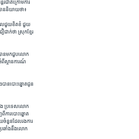
ន្តរ​ជាតិ​ក្រោម​ការ​
ក​បាន​និយាយ​ថា៖
ល​ជួយ​ខិត​ខំ​ ​ជួយ​
​ជាក់​ថា ​ស្រុក​ខ្មែរ​
ល​បាន​មក​ជួប​លោក​
អំពី​ស្ថាន​ការណ៍​
ើង​បាន​បោះឆ្នោត​ជូន​
​
នឹង​ ​ប្រ​ទេស​លោក​
ពី​ការ​បោះឆ្នោត​ ​
មួយ​ចំនួន​ដែល​រង​ការ​
ប់​ប្រឆាំង​នឹង​លោក​