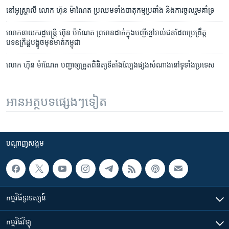
នៅ​អូស្រ្តាលី លោក ហ៊ុន ម៉ាណែត ប្រឈម​ទាំង​បាតុកម្ម​ប្រឆាំង និង​ការ​ចូលរួម​គាំទ្រ
លោក​នាយក​រដ្ឋមន្ត្រី ហ៊ុន ម៉ាណែត ព្រមាន​ដាក់​ក្នុង​បញ្ជី​ខ្មៅ​រាល់​ជន​ដែល​ប្រព្រឹត្ត​
បទឧក្រិដ្ឋ​បង្ខូច​មុខមាត់​កម្ពុជា
លោក ហ៊ុន ម៉ាណែត បញ្ជា​ឲ្យ​ត្រួត​ពិនិត្យ​ទីតាំង​ល្បែង​ផ្សង​សំណាង​នៅ​ទូទាំង​ប្រទេស
អានអត្ថបទផ្សេងៗទៀត
បណ្តាញ​សង្គម
កម្មវិធី​ទូរទស្សន៍
កម្មវិធី​វិទ្យុ