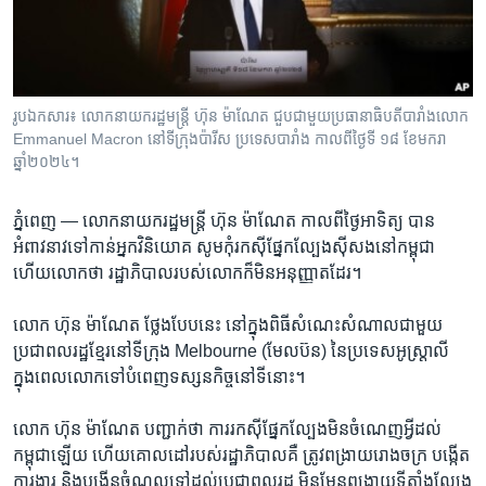
រចនា
សម្ព័ន្ធ​
Khmer English
រំលង​
និង​
បណ្តាញ​សង្គម
ចូល​
រូបឯកសារ៖ លោកនាយករដ្ឋមន្ត្រី ហ៊ុន ម៉ាណែត ជួប​ជាមួយ​ប្រធានាធិបតី​បារាំង​លោក
ទៅ​
Emmanuel Macron នៅ​ទីក្រុង​ប៉ារីស ប្រទេស​បារាំង កាល​ពី​ថ្ងៃទី ១៨ ខែមករា
កាន់​
ឆ្នាំ២០២៤។
ទំព័រ​
ភាសា
ស្វែង​
ភ្នំពេញ —
លោក​នាយករដ្ឋមន្រ្តី ហ៊ុន ម៉ាណែត កាល​ពី​ថ្ងៃ​អាទិត្យ បាន​
រក
អំពាវនាវ​ទៅ​កាន់​អ្នក​វិនិយោគ ​សូម​កុំ​រក​ស៊ី​ផ្នែក​ល្បែង​ស៊ីសងនៅ​កម្ពុជា
ហើយ​លោក​ថា ​រដ្ឋាភិបាល​របស់​លោក​ក៏​មិន​អនុញ្ញាត​ដែរ។
លោក ហ៊ុន ម៉ាណែត ថ្លែង​បែប​នេះ នៅ​ក្នុង​ពិធី​សំណេះ​សំណាល​ជាមួយ​
ប្រជាពលរដ្ឋ​ខ្មែរ​នៅ​ទីក្រុង​ Melbourne (មែលប៊ន) ​នៃ​ប្រទេស​អូស្រ្តាលី
ក្នុង​ពេល​លោក​ទៅ​បំពេញ​ទស្សន​កិច្ច​នៅទីនោះ។
លោក ហ៊ុន ម៉ាណែត បញ្ជាក់​ថា​ ការ​រកស៊ី​ផ្នែក​ល្បែង​មិន​ចំណេញ​អ្វី​ដល់​
កម្ពុជា​ឡើយ ហើយ​គោលដៅ​របស់​រដ្ឋាភិបាល​គឺ ត្រូវ​ពង្រាយ​រោងចក្រ បង្កើត​
ការងារ និង​បង្កើន​ចំណូល​ទៅ​ដល់​ប្រជាពលរដ្ឋ មិន​មែន​ពង្រាយ​ទីតាំង​ល្បែង​