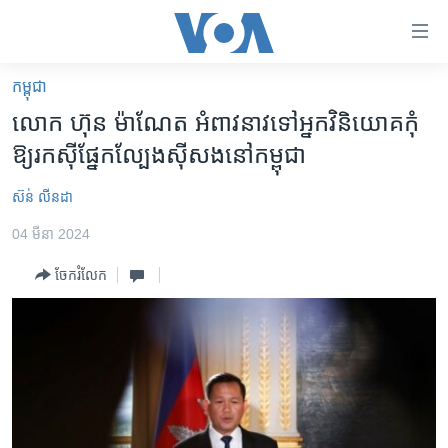
ភ្ជាប់​
ទៅ​
គេហទំព័រ​
កម្ពុជា
កម្ពុជា
ទាក់ទង
លោក ​ហ៊ុន ម៉ាណែត អំពាវនាវ​ទៅ​អ្នក​វិនិយោគ​កុំ​
រំលង​
អន្តរជាតិ
ឱ្យ​​រកស៊ី​ផ្នែក​ល្បែង​ស៊ីសង​នៅ​កម្ពុជា
និង​
អាមេរិក
ចូល​
ស៊ន់ លីនដា
ទៅ​​
ចិន
ទំព័រ​
04 មីនា 2024
ហេឡូវីអូអេ
ព័ត៌មាន​​
ចែករំលែក
តែ​
កម្ពុជាច្នៃប្រតិដ្ឋ
ម្តង
ព្រឹត្តិការណ៍ព័ត៌មាន
រំលង​
និង​
ទូរទស្សន៍ / វីដេអូ​
ចូល​
វិទ្យុ / ផតខាសថ៍
ទៅ​
ទំព័រ​
កម្មវិធីទាំងអស់