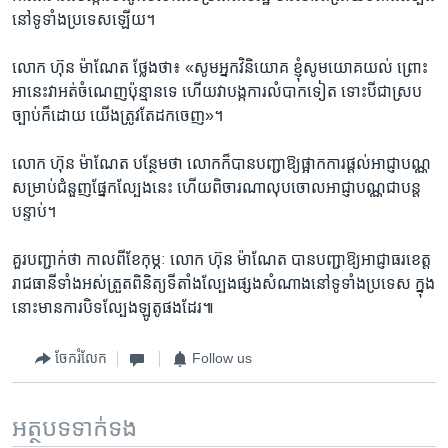
នៅ​ទូទាំង​ប្រទេស​ឡើយ។
លោក ហ៊ុន ម៉ាណែត ថ្លែង​ថា៖ «សូម​អ្នក​វិនិយោគ​ ខ្ញុំ​សូម​យោគយល់ ព្រោះ​
អា​នេះ​វា​អត់​ចំណេញ​ប៉ុន្មាន​ទេ ហើយ​វា​បង្ក​ការ​លំបាក​ទៀត ទោះបី​ជា​ស្រប​
ច្បាប់​ក៏​ដោយ យើង​ត្រូវ​តែ​ដក​ចេញ»។
លោក ហ៊ុន ម៉ាណែត បន្ថែម​ថា ​លោក​ក៏​បាន​បញ្ជាឱ្យផ្អាក​ការ​ផ្តល់​អាជ្ញាបណ្ណ​
សម្រាប់​ជំនួញ​ផ្នែក​ល្បែង​នេះ ហើយ​ពិចារណា​លុប​ចោល​អាជ្ញាបណ្ណ​ជា​បន្ត​
បន្ទាប់។
គួរ​បញ្ជាក់​ថា ​កាល​ពី​ខែ​កុម្ភៈ លោក ហ៊ុន ម៉ាណែត បាន​បញ្ជាឱ្យអាជ្ញាធរ​ខេត្ត​
រាជធានី​ទាំង​អស់​ត្រួត​ពិនិត្យ​ទីតាំង​ល្បែង​ផ្សង​សំណាង​នៅ​ទូទាំង​ប្រទេស ក្នុង​
នោះ​មាន​ការ​បិទ​ល្បែង​ឡូតូ​ផង​ដែរ៕
ចែករំលែក
Follow us
អត្ថបទ​ទាក់ទង