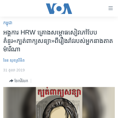
ភ្ជាប់​
ទៅ​
គេហទំព័រ​
កម្ពុជា
កម្ពុជា
ទាក់ទង
អង្គការ HRW គ្រោង​សម្ពោធសៀវភៅបែប
រំលង​
អន្តរជាតិ
គំនូរ«ក្បត់ពាក្យសន្យា‍»ពីរឿងរ៉ាវរបស់អ្នកនាងតាត
និង​
អាមេរិក
ម៉ារីណា
ចូល​
ទៅ​​
ចិន
ទែន សុខស្រីនិត
ទំព័រ​
ហេឡូវីអូអេ
ព័ត៌មាន​​
31 តុលា 2019
តែ​
កម្ពុជាច្នៃប្រតិដ្ឋ
ម្តង
ចែករំលែក
ព្រឹត្តិការណ៍ព័ត៌មាន
រំលង​
និង​
ទូរទស្សន៍ / វីដេអូ​
ចូល​
វិទ្យុ / ផតខាសថ៍
ទៅ​
ទំព័រ​
កម្មវិធីទាំងអស់