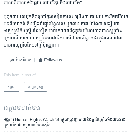
ភាសា​គឺ​ភាសាអង់គ្លេស ភាសា​ខ្មែរ និង​ភាសា​ថៃ។
បុព្វកថា​របស់​អ្នក​និពន្ធ​នៅ​ក្នុង​សៀវភៅ​នេះ ឲ្យ​ដឹង​ថា តាម​រយៈ​ការ​ចែក​រំលែក​
បទពិសោធន៍ និង​រឿងរ៉ាវ​ផ្ទាល់​ខ្លួន​នេះ អ្នក​នាង​ តាត ម៉ារីណា សង្ឃឹម​ថា
«ក្មេង​ស្រី​និង​ស្ត្រី​ដទៃទៀត អាច​គេច​ផុត​ពី​ទុក្ខភ័យ​ដែល​នាង​បាន​ស៊ូ​ទ្រាំ‍»
ក្រោយ​ពី​សោកនាដកម្ម​នៃ​ការ​ជះ​ទឹក​អាស៊ីដ​មក​លើ​រូបនាង​ ក្នុង​ពេល​ដែល​
មានអាយុ​ត្រឹម​តែ​១៧​ឆ្នាំ​ប៉ុណ្ណោះ៕
ចែករំលែក
Follow us
This item is part of
កម្ពុជា
សិទ្ធិ​មនុស្ស
អត្ថបទ​ទាក់ទង
អង្គការ​ Human ​Rights ​Watch ​ថា​កម្ពុជា​ត្រូវ​ព្យាបាល​និង​ផ្តល់​យុត្តិធម៌​ដល់​ជន​រង
គ្រោះ​ពី​ការ​វាយ​ប្រហារ​ទឹក​អាស៊ីដ