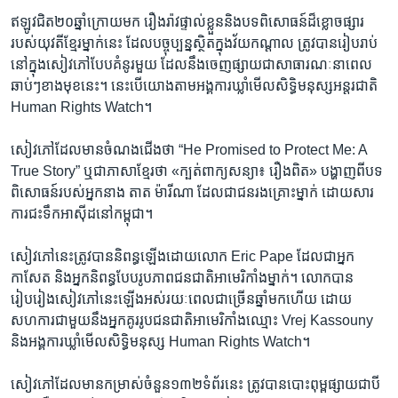
ឥឡូវ​ជិត​២០ឆ្នាំ​ក្រោយ​មក រឿងរ៉ាវផ្ទាល់ខ្លួន​និង​បទ​ពិសោធន៍​ដ៏​ខ្លោចផ្សារ​
របស់​យុវតី​ខ្មែរ​ម្នាក់​នេះ​ ដែល​បច្ចុប្បន្ន​ស្ថិតក្នុងវ័យកណ្តាល ត្រូវបាន​រៀបរាប់​
នៅក្នុង​សៀវភៅ​បែប​គំនូរ​មួយ ដែល​នឹង​ចេញ​ផ្សាយ​ជា​សាធារណៈ​នា​ពេល​
ឆាប់ៗ​ខាង​មុខ​នេះ។ នេះ​បើ​យោង​តាម​អង្គការ​ឃ្លាំ​មើល​សិទ្ធិ​មនុស្ស​អន្តរជាតិ
Human Rights Watch។
សៀវភៅ​ដែល​មាន​ចំណង​ជើង​ថា “He Promised to Protect Me: A
True Story” ឬ​ជា​ភាសា​ខ្មែរ​ថា «ក្បត់​ពាក្យ​សន្យា៖ រឿង​ពិត‍» ​បង្ហាញ​ពី​បទ
ពិសោធន៍​របស់​អ្នក​នាង តាត ម៉ារីណា ដែល​ជា​ជន​រងគ្រោះ​ម្នាក់​ ដោយ​សារ​
ការ​ជះ​ទឹក​អាស៊ីដ​នៅ​កម្ពុជា។
សៀវភៅ​នេះ​ត្រូវបាន​និពន្ធ​ឡើង​ដោយ​លោក Eric Pape ដែល​ជា​អ្នក​
កាសែត និង​អ្នក​និពន្ធ​បែប​រូបភាព​ជនជាតិ​អាមេរិកាំង​ម្នាក់។ លោក​បាន​
រៀបរៀង​សៀវភៅ​នេះ​ឡើង​អស់​រយៈ​ពេល​ជា​ច្រើន​ឆ្នាំ​មក​ហើយ ដោយ​
សហការ​ជាមួយ​នឹង​អ្នក​គូរ​រូប​ជនជាតិ​អាមេរិកាំង​ឈ្មោះ Vrej Kassouny
និង​អង្គការ​ឃ្លាំ​មើល​សិទ្ធិ​មនុស្ស Human Rights Watch។
សៀវភៅ​ដែល​មាន​កម្រាស់​ចំនួន​១៣២​ទំព័រ​នេះ ត្រូវបាន​បោះពុម្ពផ្សាយ​ជា​បី