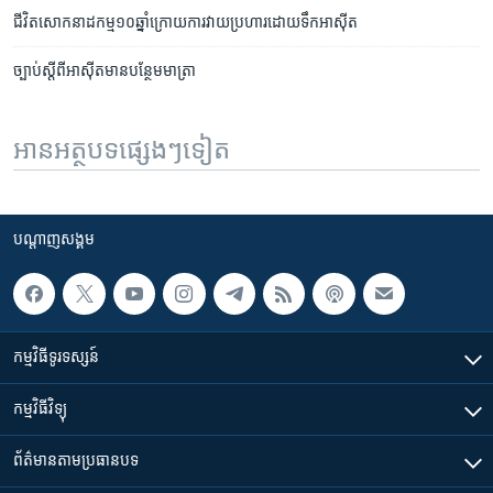
ជីវិត​សោក​នាដ​កម្ម​១០​ឆ្នាំក្រោយ​ការ​វាយ​ប្រហារ​ដោយ​ទឹក​អាស៊ីត
ច្បាប់​ស្តីពី​អាស៊ីត​មាន​បន្ថែម​មាត្រា
អានអត្ថបទផ្សេងៗទៀត
បណ្តាញ​សង្គម
កម្មវិធី​ទូរទស្សន៍
កម្មវិធី​វិទ្យុ
ព័ត៌មាន​តាមប្រធានបទ​