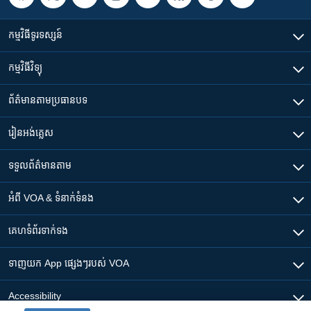
កម្មវិធី​ទូរទស្សន៍
កម្មវិធី​វិទ្យុ
ព័ត៌មាន​តាមប្រធានបទ​
រៀន​​អង់គ្លេស
ទទួល​ព័ត៌មាន​តាម
អំពី​ VOA & ទំនាក់ទំនង
គេហទំព័រ​​ទាក់ទង
ទាញយក​ App ផ្សេងៗ​របស់​ VOA
Accessibility