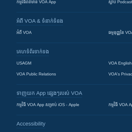
កម្មវិធី​ព័ត៌មាន VOA App
ស្តាប់ Podcas
អំពី​ VOA & ទំនាក់ទំនង
អំពី​ VOA
ធម្មនុញ្ញ​នៃ V
គេហទំព័រ​​ទាក់ទង
USAGM
VOA English
VOA Public Relations
VOA's Privac
ទាញយក​ App ផ្សេងៗ​របស់​ VOA
Khmer English
កម្មវិធី​ VOA App សម្រាប់ iOS - Apple
កម្មវិធី​ VOA
បណ្តាញ​សង្គម
Accessibility