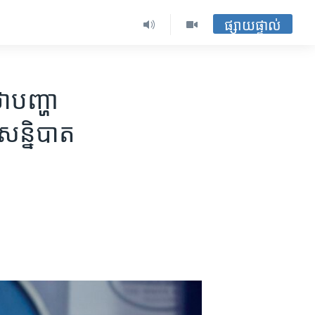
ផ្សាយផ្ទាល់
​បញ្ហា​
សន្និបាត​