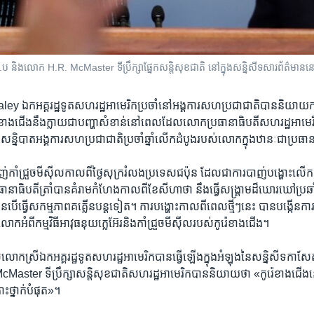
.ប និង​លោក H.R. McMaster ទីប្រឹក្សា​ផ្នែក​សន្តិសុខ​ជាតិ​ នៅ​ក្នុង​សន្និសីទ​សារព័ត៌មាន​នៅ​
y​ ឯកអគ្គរដ្ឋ​ទូត​សហរដ្ឋ​អាមេរិក​ប្រចាំ​នៅ​អង្គការ​សហប្រ​ជា​ជាតិ​បាន​និយាយ​កាល​
ាង​ជើង​នឹង​ក្លាយ​ជា​បញ្ហា​សំខាន់​នៅ​ពេល​ដែល​លោក​ប្រធានា​ធិបតី​សហរដ្ឋ​អាមេរិក
ន្និបាត​អង្គការ​សហប្រជាជាតិ​ប្រចាំ​ឆ្នាំ​លើក​ដំបូង​របស់​លោក​ក្នុង​ឋានៈ​ជា​ប្រធា
ញ់​កាំជ្រួច​មីស៊ីល​កាល​ពី​ថ្ងៃ​សុក្ររំលង​ប្រទេស​ជប៉ុន ​ដែល​ជា​ការ​បាញ់​បង្ហោះ​លើ
ានា​ធិបតី​ត្រាំ​បាន​គំរាម​កំហែង​កាល​ពី​ខែ​សីហា​ថា​ នឹង​ធ្វើ​សង្គ្រាម​ដ៏​ឃោរ​ឃៅ​ប្រឆា
ិនបើ​ធ្វើ​សកម្មភាព​គគ្លើន​បន្ត​ទៀត។​ ការ​បង្ហោះ​កាល​ពី​ពេល​ថ្មីៗ​នេះ ​បាន​បង្កើន​ការ​ភ
ំពី​កម្មវិធី​អាវុធ​នុយក្លេអ៊ែរ​និង​កាំជ្រួច​មីស៊ីល​របស់​កូរ៉េខាង​ជើង។
លោកស្រី​ឯកអគ្គរដ្ឋទូត​សហរដ្ឋ​អាមេរិក​បាន​ធ្វើ​ឡើង​ក្នុង​អំឡុង​នៃ​សន្និសីទ​កាស
ster ​ទីប្រឹក្សា​សន្តិសុខ​ជាតិ​សហរដ្ឋ​អាមេរិក​បាន​និយាយ​ថា «កូរ៉េខាង​ជើង​នៅ
ះ​ថ្នាក់​បំផុត‍»។