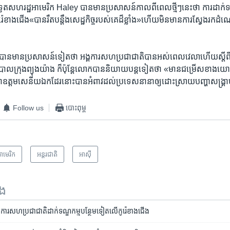
ឋ​ទូត​សហរដ្ឋ​អាមេរិក ​Haley ​បាន​មាន​ប្រសាសន៍កាល​ពី​ពេល​ថ្មីៗ​នេះ​ថា ​ការ​ដាក់​
​កូរ៉េខាង​ជើង​«បាន​រឹត​បន្តឹង​សេដ្ឋ​កិច្ច​របស់​គេ​ដ៏ខ្លាំង»​ហើយ​មិនមាន​ការ​ស្វែង​រក​
ន​មាន​ប្រសាសន៍​ទៀត​ថា ​អង្គការ​សហប្រជាជាតិ​បាន​អស់​ពេល​វេលា​ហើយស្តី​ពី​
ភិបាល​ក្រុង​ព្យុងយ៉ាង ​ក៏ប៉ុន្តែលោក​បាន​និយាយ​បន្ត​ទៀត​ថា «​មាន​ជម្រើស​ខាង​
្តមសេនីយ​ឯក​ដែរ​នោះ​បាន​អំពាវ​ដល់​ប្រទេស​នានា​ឲ្យ​ដោះ​ស្រាយ​បញ្ហាសង្គ្រាម​ដ
Follow us
បោះពុម្ព
ាមេរិក​
អន្តរជាតិ
អាស៊ី
ទង
​អង្គការ​សហប្រជាជាតិ​ដាក់​ទណ្ឌកម្ម​បន្ថែម​ទៀត​លើ​កូរ៉េ​ខាង​ជើង