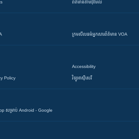
ts
ព័ត៌មាន​តាម​អ៊ីមែល
OA
ក្រម​​​សីលធម៌​​​អ្នក​​​សារព័ត៌មាន VOA
Accessibility
y Policy
វិទ្យុ​អាស៊ី​សេរី
 App សម្រាប់ Android - Google