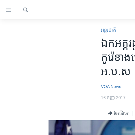
ភ្ជាប់​
ទៅ​
គេហទំព័រ​
ស្វែង​
កម្ពុជា
រក
អន្តរជាតិ
ទាក់ទង
អន្តរជាតិ
​ឯកអគ្គរដ
រំលង​
និង​
អាមេរិក
កូរ៉េខាង​
ចូល​
ចិន
ទៅ​​
អ.ប.ស
ទំព័រ​
ហេឡូវីអូអេ
ព័ត៌មាន​​
កម្ពុជាច្នៃប្រតិដ្ឋ
តែ​
VOA News
ម្តង
ព្រឹត្តិការណ៍ព័ត៌មាន
16 កញ្ញា 2017
រំលង​
ទូរទស្សន៍ / វីដេអូ​
និង​
ចែករំលែក
ចូល​
វិទ្យុ / ផតខាសថ៍
ទៅ​
កម្មវិធីទាំងអស់
ទំព័រ​