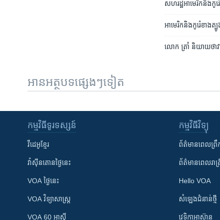
សហរដ្ឋ​អាមេរិក​និង​កូរ៉េ
​អាមេរិក​និង​​កូរ៉េខាង​ត្
លោក​ ត្រាំ​ និយាយថា​វា​ន
អានអត្ថបទផ្សេងៗទៀត
កម្មវិធី​ទូរទស្សន៍
កម្មវិធី​វិទ្យុ
វីដេអូ​ខ្មែរ
ព័ត៌មាន​ពេល​ព្រឹ
វ៉ាស៊ីនតោន​ថ្ងៃ​នេះ
ព័ត៌មាន​​ពេល​រាត្រ
VOA ថ្ងៃនេះ
Hello VOA
VOA ​វិទ្យាសាស្ត្រ
សំឡេង​ជំនាន់​ថ្មី
VOA 60 អាស៊ី
វេទិកា​អាស៊ាន