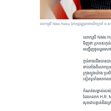
លោក​ស្រី ​Nikki Haley ឯក​អគ្គរដ្ឋទូត​អាមេរិក​ប្រចាំ​ អ.ស
លោកស្រី ​Nikki Hale
មិញថា ប្រទេស​កូរ៉េខ
អញ្ជើញ​ចូលរួម​មហា​ស
​កូរ៉េខាង​ជើង​បាន​បា
ចាប់​តាំង​ពី​លោក​ប្រធ
ក្រុង​ព្យូងយ៉ាង​ ប្រស
ទៀត​ទូទាំង​សាកលលោក​អ
កំណត់​សម្គាល់​របស់​
ដែល​លោក​ H.R. McMa
សុខ​ជា​បន្ទាន់​និងគ្រោ