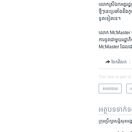
​លោកស្រី​ឯក​អគ្គរដ្
ថ្មីៗ​នេះ​ប្រឆាំង​នឹង
ទូត​ទៀត​ទេ។
លោក ​McMaster ​បា
ការទូត​ជាមួយ​រដ្ឋា
McMaster ​ដែល​ជា​ឧត
ចែករំលែក
This item is part of
នយោបាយ
អ
អត្ថបទ​ទាក់
ក្រុម​ប្រឹក្សា​សន្តិសុខ