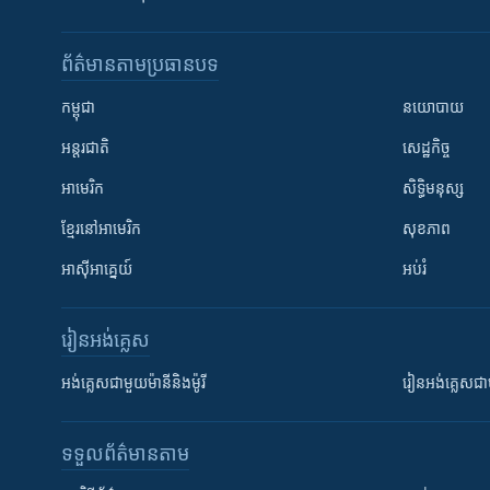
ព័ត៌មាន​តាមប្រធានបទ​
កម្ពុជា
នយោបាយ
អន្តរជាតិ
សេដ្ឋកិច្ច
អាមេរិក
សិទ្ធិមនុស្ស
ខ្មែរ​នៅអាមេរិក
សុខភាព
អាស៊ីអាគ្នេយ៍
អប់រំ
រៀន​​អង់គ្លេស
អង់គ្លេស​ជាមួយ​ម៉ានី​និង​ម៉ូរី
រៀន​​​​​​អង់គ្លេ
ទទួល​ព័ត៌មាន​តាម