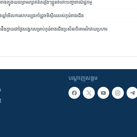
​ខាង​ត្បូង​យល់​ព្រម​រក្សា​គំនិត​រៀងៗ​ខ្លួន​ចំពោះ​បញ្ហា​ពាណិជ្ជកម្ម
បូង​ឃ្លាំ​មើល​ការ​សាក​ល្បង​កាំជ្រួច​មីស៊ីល​របស់​កូរ៉េ​ខាង​ជើង
ឹង​ក្លាយ​ជា​ថ្ងៃ​សង្វេក​សម្រាប់​កូរ៉េខាង​ជើង​ប្រសិន​បើ​​អាមេរិក​វាយ​ប្រហារ​
បណ្តាញ​សង្គម
ក
ី