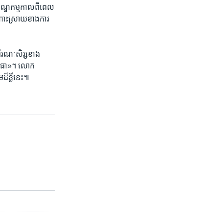
ទណ្ឌកម្ម​កាល​ពី​ពេល​
ដំណោះ​ស្រាយ​ខាង​ការ​
រណៈសិរ្ស​ខាង​
យោធា‍»។​ លោក
៏​ខ្លី​នេះ៕