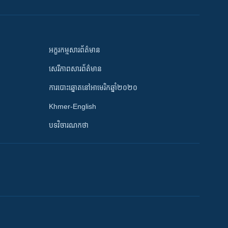
អក្ខរកម្មសារព័ត៌មាន
សេរីភាពសារព័ត៌មាន
ការបោះឆ្នោតនៅអាមេរិកឆ្នាំ២០២០
Khmer-English
បទវិចារណកថា