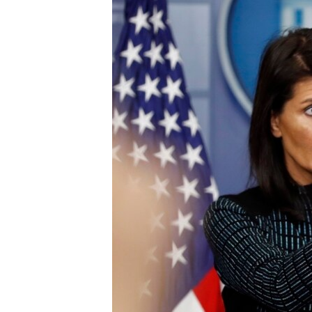
រចនា
សម្ព័ន្ធ​
រំលង​
និង​
ចូល​
ទៅ​
កាន់​
ទំព័រ​
ស្វែង​
រក