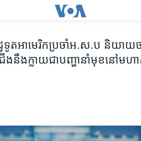
្ឋ​ទូត​អាមេរិក​ប្រចាំ​អ.ស.ប ​និយាយថា
ជើង​នឹង​ក្លាយ​ជា​បញ្ហា​នាំមុខ​​នៅ​មហា​