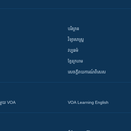
បរិស្ថាន
វិទ្យាសាស្រ្ត
វប្បធម៌
ខ្មែរក្រហម
សេចក្តីរាយការណ៍ពិសេស
ស​​ជាមួយ VOA
VOA Learning English