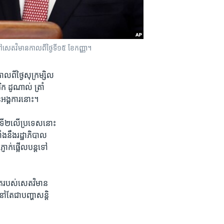
សេត​វិមាន​កាល​ពី​ថ្ងៃ​ទី​១៥ ខែ​កញ្ញា។
ពី​ថ្ងៃ​សុក្រ​ម្សិល​
​ ដូណាល់ ​ត្រាំ​
ន​អង្គការ​នោះ។
ក​ទី​២​លើ​ប្រទេសនោះ​
ំង​នឹង​រដ្ឋាភិបាល​
្ញាក់​ផ្អើល​បន្តទៅ​
ែត​របស់​សេតវិមាន​
តែ​ជា​បញ្ហា​សន្តិ