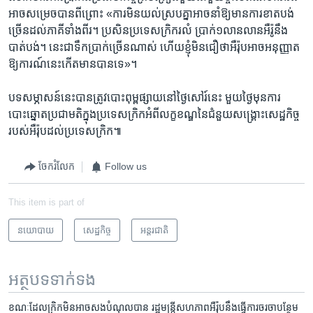
អាច​សម្រេច​បាន​ពីព្រោះ «ការ​មិន​យល់ស្រប​គ្នា​អាច​នាំ​ឱ្យ​មាន​ការ​ខាត​បង់
ច្រើន​ដល់​ភាគី​ទាំង​ពីរ។ ប្រសិន​ប្រទេស​ក្រិក​រលំ​ ប្រាក់​១លាន​លាន​អឺរ៉ូ​នឹង​
បាត់បង់។ ​នេះ​ជា​ទឹក​ប្រាក់​ច្រើន​ណាស់​ ហើយ​ខ្ញុំ​មិន​ជឿ​ថា​អឺរ៉ុប​អាច​អនុញ្ញាត​
ឱ្យ​ការណ៍​នេះ​កើត​មាន​បាន​ទេ»។
បទ​សម្ភាសន៍​នេះ​បាន​ត្រូវ​បោះពុម្ព​ផ្សាយ​នៅ​ថ្ងៃ​សៅរ៍​នេះ មួយ​ថ្ងៃ​មុន​ការ​
បោះឆ្នោត​ប្រជាមតិ​ក្នុងប្រទេស​ក្រិក​អំពី​លក្ខខណ្ឌនៃ​ជំនួយ​សង្គ្រោះ​សេដ្ឋកិច្ច​
របស់​អឺរ៉ុប​ដល់​ប្រទេស​ក្រិក៕
ចែករំលែក
Follow us
This item is part of
នយោបាយ
សេដ្ឋកិច្ច
អន្តរជាតិ
អត្ថបទ​ទាក់ទង
ខណៈ​ដែល​ក្រិក​មិន​អាច​សង​បំណុល​​បាន រដ្ឋ​មន្រ្តី​សហភាព​អឺរ៉ុប​នឹង​ធ្វើ​ការ​ចរចា​បន្ថែម​