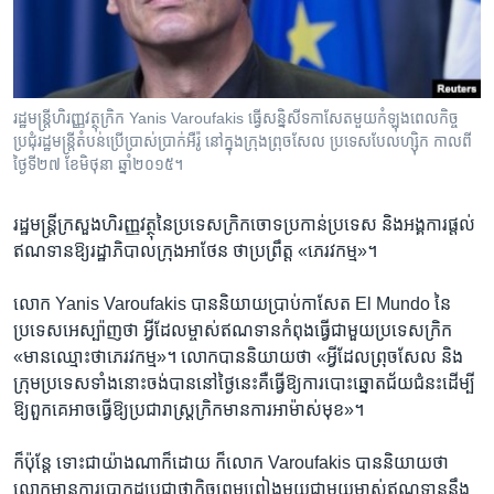
រចនា
សម្ព័ន្ធ​
Khmer English
រំលង​
និង​
បណ្តាញ​សង្គម
ចូល​
រដ្ឋ​មន្រ្តី​ហិរញ្ញវត្ថុ​ក្រិក Yanis Varoufakis ធ្វើ​សន្និសីទ​កាសែត​មួយ​កំឡុង​ពេល​កិច្ច​
ទៅ​
ប្រជុំ​រដ្ឋ​មន្រ្តី​តំបន់​ប្រើប្រាស់​ប្រាក់​អឺរ៉ូ​ នៅ​ក្នុង​ក្រុង​ព្រុចសែល ប្រទេស​បែលហ្ស៊ិក កាលពី​
កាន់​
ថ្ងៃទី២៧ ខែមិថុនា ឆ្នាំ២០១៥។
ទំព័រ​
ភាសា
ស្វែង​
រដ្ឋ​មន្ត្រី​ក្រសួង​ហិរញ្ញវត្ថុ​នៃ​ប្រទេស​ក្រិក​ចោទ​ប្រកាន់ប្រទេស​ និង​អង្គការ​ផ្តល់​
រក
ឥណទាន​ឱ្យ​រដ្ឋាភិបាល​ក្រុង​អាថែន​ ថា​ប្រព្រឹត្ត​ «ភេរវកម្ម»។
លោក Yanis Varoufakis ​បាន​និយាយ​ប្រាប់​កាសែត​ El Mundo ​នៃ​
ប្រទេស​អេស្ប៉ាញ​ថា​ អ្វី​ដែល​ម្ចាស់​ឥណទាន​កំពុង​ធ្វើ​ជាមួយ​ប្រទេសក្រិក
«មាន​ឈ្មោះ​ថា​ភេរវកម្ម»។ លោក​បាន​និយាយ​ថា​ «អ្វី​ដែលព្រុចសែល និង​
ក្រុម​ប្រទេស​ទាំង​នោះ​ចង់​បាន​នៅ​ថ្ងៃ​នេះ​គឺ​ធ្វើ​ឱ្យ​ការ​បោះឆ្នោត​ជ័យជំនះ​ដើម្បី​
ឱ្យ​ពួកគេ​អាច​ធ្វើ​ឱ្យ​ប្រជារាស្ត្រ​ក្រិក​មាន​ការ​អាម៉ាស់មុខ»។
ក៏ប៉ុន្តែ ​ទោះ​ជា​យ៉ាង​ណា​ក៏​ដោយ​ ក៏លោក Varoufakis បាន​និយាយ​ថា​
លោក​មាន​ការ​ប្រាកដប្រជា​ថា​កិច្ច​ព្រមព្រៀង​មួយ​ជាមួយ​ម្ចាស់​ឥណទាន​នឹង​