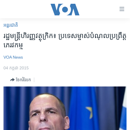
ភ្ជាប់​
ទៅ​
គេហទំព័រ​
អន្តរជាតិ
កម្ពុជា
ទាក់ទង
រដ្ឋ​មន្រ្តី​ហិរញ្ញវត្ថុ​ក្រិក៖ ប្រទេស​ម្ចាស់​បំណុល​ប្រព្រឹត្ត​
រំលង​
អន្តរជាតិ
ភេរវកម្ម
និង​
អាមេរិក
ចូល​
VOA News
ទៅ​​
ចិន
ទំព័រ​
04 កក្កដា 2015
ហេឡូវីអូអេ
ព័ត៌មាន​​
ចែករំលែក
តែ​
កម្ពុជាច្នៃប្រតិដ្ឋ
ម្តង
ព្រឹត្តិការណ៍ព័ត៌មាន
រំលង​
និង​
ទូរទស្សន៍ / វីដេអូ​
ចូល​
វិទ្យុ / ផតខាសថ៍
ទៅ​
ទំព័រ​
កម្មវិធីទាំងអស់