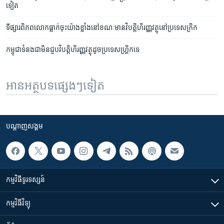
ទៀត
ទីផ្សារ​ពិភពលោក​ធ្លាក់​ចុះ​យ៉ាង​ខ្លាំង​នៅ​ខណៈ​មាន​វិបត្តិ​ហិរញ្ញវត្ថុ​នៅ​ប្រទេស​ក្រិក
កម្ពុជា​ទំនង​ជា​មិន​ជួប​វិបត្តិ​ហិរញ្ញ​វត្ថុ​ដូ​ចប្រទេស​ហ្គ្រិកទេ
អានអត្ថបទផ្សេងៗទៀត
បណ្តាញ​សង្គម
កម្មវិធី​ទូរទស្សន៍
កម្មវិធី​វិទ្យុ