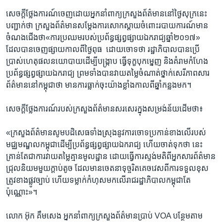
សេចក្តី​ថ្លែង​ការណ៍​ចេញ​ដោយ​អ្នក​នាំពាក្យក្រសួង​ព័ត៌មាន​នៅ​ថ្ងៃ​សុក្រ​នេះ​
បញ្ជាក់​ថា​ ​ក្រសួងព័ត៌មានសម្ដែងការ​សោកស្ដាយ​ចំពោះ​របាយការណ៍​មាន​
ចំណង​ជើង​ថា​«ការ​ប្រឈម​របស់​ប្រព័ន្ធផ្សព្វ​ផ្សាយ​ឯករាជ្យ​ឆ្នាំ​២០១៧»​ ​
ដែល​បាន​ចេញ​ផ្សាយ​កាល​ពី​ថ្ងៃពុធ​ ​ ដោយចោទ​ថា រដ្ឋា​ភិបាលបាន​ប្រើ​
ប្រាស់​ហេតុផល​នយោបាយ​ដើម្បី​បង្ក្រាប ​ធ្វើទុក្ខ​បុក​ម្នេញ​ ​និង​គំរាម​កំហែង​
ប្រព័ន្ធ​ផ្សព្វ​ផ្សាយ​ឯករាជ្យ​ ​ព្រមទាំង​បានវាយ​តម្លៃ​ចំណាត់​ថ្នាក់​សេរីភាព​សារ​
ព័ត៌មាន​នៅ​កម្ពុជា​ថា​ ​មាន​ការធ្លាក់​ចុះ​យ៉ាងខ្លាំងកាលពី​ឆ្នាំ​កន្លង​មក។​
សេចក្ដី​ថ្លែង​ការណ៍​របស់​ក្រសួង​ព័ត៌មានសរសេរ​ក្នុង​សម្រង់​ន័យ​ដើម​ថា៖​
«ក្រសួង​ព័ត៌មាន​សូមបដិសេធទាំងស្រុង​នូវ​ការ​ចោទ​ប្រកាន់​ខាង​លើ​របស់​
មជ្ឈ​មណ្ឌល​កម្ពុជា​ដើម្បី​ប្រព័ន្ធ​ផ្សព្វផ្សាយ​ឯករាជ្យ​ ​ហើយ​ចាត់​ទុក​ថា​ ​នេះ​
គ្រាន់តែ​ជា​ការ​វាយ​តម្លៃ​គ្មាន​មូលដ្ឋាន​ ​ដោយ​ធ្វើការ​ស្ទង់​មតិពីអ្នក​សារ​ព័ត៌មាន​
ជ្រុល​និយម​មួយ​ក្ដាប់​តូច​ ​ដែល​មាន​ចេតនា​ទុច្ចរិត​គេច​វេស​ពី​ការ​ទទួល​ខុស​
ត្រូវ​ខាងផ្លូវ​ច្បាប់​ ​ហើយ​ទម្លាក់​កំហុស​មក​លើ​រាជរដ្ឋាភិបាល​កម្ពុជា​តែ​
ប៉ុណ្ណោះ»។​
លោក​ ​អ៊ុក គឹមសេង​ ​អ្នក​នាំពាក្យ​ក្រសួង​ព័ត៌មាន​ប្រាប់​ ​VOA​ ​បន្ថែម​តាម​