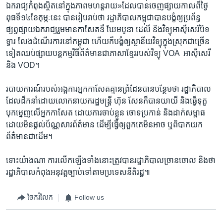
ឯករាជ្យ​កំពុង​ស្ថិត​នៅ​ក្នុង​ភាព​មហន្តរាយ»​ដែល​បាន​ចេញ​ផ្សាយ​កាល​ពី​ថ្ងៃ​
ពុធ​ទី​១៤​ខែ​កុម្ភៈ​នេះ​ ​បាន​រៀបរាប់​ថា​ ​រដ្ឋាភិបាល​កម្ពុជាបាន​បង្ខំឲ្យ​ប្រព័ន្ធ​
ផ្សព្វផ្សាយ​ឯករាជ្យ​រួមមាន​កាសែត​ឌឹ ឃែមបូឌា ដេលី ​និង​វិទ្យុ​អាស៊ីសេរី​បិទ​
ទ្វារ​ ​លែង​ដំណើរការ​នៅ​កម្ពុជា​ ​ហើយ​ក៏​បង្ខំ​ឲ្យ​ស្ថានីយ​វិទ្យុ​ក្នុង​ស្រុក​ជាច្រើន​
ទៀត​ឈប់​ផ្សាយ​បន្ត​កម្មវិធី​ព័ត៌មាន​ជា​ភាសាខ្មែរ​របស់​វិទ្យុ​ ​VOA ​ អាស៊ីសេរី​ ​
និង​ VOD។​
របាយ​ការណ៍​របស់​អង្គការ​អ្នក​កាសែត​គ្មាន​ព្រំដែន​បាន​បន្ថែម​ថា​ ​រដ្ឋាភិបាល​
ដែល​ដឹកនាំ​ដោយ​លោកនាយក​រដ្ឋមន្ត្រី​ ​ហ៊ុន សែន​ក៏​បាន​យាយី​ ​និង​ធ្វើ​ទុក្ខ​
បុក​ម្នេញ​លើ​អ្នក​កាសែត​ ​ដោយ​ការ​ចាប់ខ្លួន​ ​ចោទ​ប្រកាន់​ ​និង​ដាក់​សម្ពាធ​
ដោយ​មិន​ផ្តល់​ប័ណ្ណ​សារ​ព័ត៌មាន​ ​ដើម្បី​ធ្វើ​ឲ្យ​ពួក​គេ​មិន​អាច​ ​ឬ​ពិបាក​យក​
ព័ត៌មានជាដើម។
ទោះ​យ៉ាង​ណា​ ​ការ​លើកឡើង​ទាំង​នោះ​ត្រូវ​បាន​រដ្ឋាភិបាល​ច្រាន​ចោល​ ​និង​ថា​
​រដ្ឋាភិបាល​កំពុង​អនុវត្ត​ច្បាប់​ទៅ​តាម​ប្រទេស​នីតិរដ្ឋ៕
ចែករំលែក
Follow us