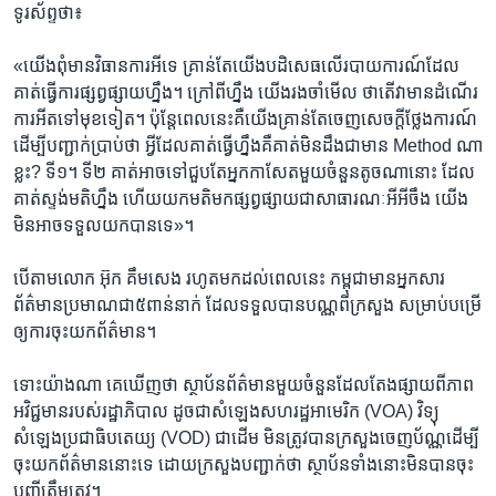
ទូរស័ព្ទ​ថា៖​
«យើង​ពុំ​មាន​វិធានការ​អី​ទេ​ ​គ្រាន់តែ​យើង​បដិសេធ​លើ​របាយ​ការណ៍​ដែល​
គាត់​ធ្វើការ​ផ្សព្វ​ផ្សាយ​ហ្នឹង។​ ​ក្រៅ​ពី​ហ្នឹង​ យើង​រងចាំ​មើល​ ថា​តើវា​មាន​ដំណើរ
ការ​អី​តទៅ​មុខ​ទៀត។​ ​ប៉ុន្តែ​ពេល​នេះ​គឺ​យើង​គ្រាន់​តែ​ចេញ​សេចក្តីថ្លែង​ការណ៍​
ដើម្បី​បញ្ជាក់​ប្រាប់​ថា​ ​អ្វី​ដែល​គាត់​ធ្វើ​ហ្នឹង​គឺគាត់​មិន​ដឹង​ជាមាន Method ណា​
ខ្លះ?​ ​ទី១។​ ​ទី២​ ​គាត់​អាច​ទៅ​ជួប​តែ​អ្នក​កាសែត​មួយ​ចំនួន​តូច​ណា​នោះ ​ដែល​
គាត់​ស្ទង់​មតិ​ហ្នឹង​ ហើយ​យក​មតិ​មក​ផ្សព្វ​ផ្សាយ​ជា​សាធារណៈ​អី​អីចឹង យើង​
មិន​អាច​ទទួល​យក​បាន​ទេ»។​
​បើតាម​លោក ​អ៊ុក គឹមសេង​ ​រហូត​មក​ដល់​ពេល​នេះ​ ​កម្ពុជា​មាន​អ្នក​សារ​
ព័ត៌មាន​ប្រមាណ​ជា​៥​ពាន់​នាក់​ ​ដែល​ទទួល​បាន​បណ្ណ​ពីក្រសួង​ សម្រាប់​បម្រើ​
ឲ្យ​ការ​ចុះ​យក​ព័ត៌មាន។​
ទោះ​យ៉ាងណា​ គេ​ឃើញ​ថា​ ​ស្ថាប័ន​ព័ត៌មាន​មួយ​ចំនួន​ដែល​តែង​ផ្សាយ​ពីភាព​
អវិជ្ជមាន​របស់​រដ្ឋាភិបាល ​ដូចជា​សំឡេង​សហ​រដ្ឋ​អាមេរិក​ ​(VOA)​ ​វិទ្យុ​
សំឡេង​ប្រជា​ធិបតេយ្យ​ ​(VOD)​ ​ជាដើម​ ​មិន​ត្រូវ​បាន​ក្រសួងចេញ​ប័ណ្ណ​ដើម្បី​
ចុះ​យក​ព័ត៌មាន​នោះ​ទេ​ ​ដោយ​ក្រសួង​បញ្ជាក់​ថា​ ​ស្ថាប័ន​ទាំង​នោះ​មិន​បាន​ចុះ​
បញ្ជី​ត្រឹមត្រូវ។​