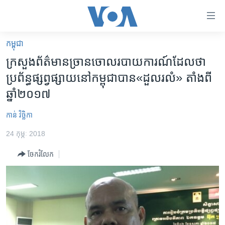
ភ្ជាប់​
ទៅ​
គេហទំព័រ​
កម្ពុជា
កម្ពុជា
ទាក់ទង
ក្រសួង​ព័ត៌មាន​ច្រានចោល​របាយការណ៍​ដែល​ថា​
រំលង​
អន្តរជាតិ
ប្រព័ន្ធ​ផ្សព្វផ្សាយ​នៅ​កម្ពុជា​បាន​​«ដួលរលំ»​ តាំង​ពី​
និង​
អាមេរិក
ឆ្នាំ​២០១៧
ចូល​
ទៅ​​
ចិន
កាន់ វិច្ឆិកា
ទំព័រ​
ហេឡូវីអូអេ
ព័ត៌មាន​​
24 កុម្ភៈ 2018
តែ​
កម្ពុជាច្នៃប្រតិដ្ឋ
ម្តង
ចែករំលែក
ព្រឹត្តិការណ៍ព័ត៌មាន
រំលង​
និង​
ទូរទស្សន៍ / វីដេអូ​
ចូល​
វិទ្យុ / ផតខាសថ៍
ទៅ​
ទំព័រ​
កម្មវិធីទាំងអស់