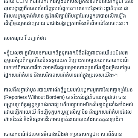
ដោយ​ ​CCIM​ ​គឺ​បាន​មក​ពី​ការ​ស្ទង់​មតិរបស់​អ្នក​សារ​ព័ត៌មាន​នៅ​កម្ពុជា​ ​ដែល​
បាន​បង្ហាញ​ពី​ការ​យល់​ឃើញ​របស់​ពួកគេ។​ ​លោកបន្ថែម​ថា​ ​រដ្ឋា​ភិបាល ​ជា
ពិសេស​ក្រសួង​ព័ត៌មាន ​គួរ​តែ​សិក្សា​អំពី​បញ្ហា​ដែល​ពួកគេ​បាន​លើក​ឡើង​ ​
ដើម្បី​ចូល​រួម​ដោះស្រាយ ​ជាជាងបង្ហាញ​ភាព​មិន​អើពើ​ទាល់​តែ​សោះ​នោះ។
លោក​ណុប វី​ ​បញ្ជាក់​ថា៖​
«ខ្ញុំ​យល់​ថា​ គួរតែ​មាន​ការ​យកចិត្ត​ទុក​ដាក់​អីចឹង​វិញ​ជាជាង​យើង​បដិសេធ ​
ឬមួយ​ក៏ប្រតិកម្មហើយ​មិន​ទទួល​យក​ ​ពីព្រោះ​ការ​ទទួល​យក​របាយ​ការណ៍​
យក​ទៅ​ពិចារណា​គឺ​ថា​ វា​អាចនឹង​ជួយ​ឲ្យ​មាន​ភាព​ប្រសើរ​ឡើង​ច្រើន​នៅ​ក្នុង
ផ្នែក​សារ​ព័ត៌មាន ​និង​សេរី​ភាព​សារ​ព័ត៌មាន​នៅ​ក្នុង​ប្រទេស​យើង»។​
កាល​ពី​សប្តាហ៍​មុន​ ​របាយ​ការណ៍​ថ្មី​មួយ​របស់​អង្គការ​អ្នក​កាសែត​គ្មាន​ព្រំដែន ​
(Reporters Without Borders)​ ​បាន​រិះគន់​រដ្ឋាភិបាល​កម្ពុជា​ថា ​បាន​
បង្រ្កាប​ប្រព័ន្ធ​ផ្សព្វ​ផ្សាយ​ឯករាជ្យ​ ​ហើយ​ព្យាយាម​បិទ​សំឡេង​ប្រឆាំង​ទាំង​អស់​
​ដោយ​ធ្វើ​ការ​យាយី​ ​និង​ធ្វើ​ទុក្ខ​បុក​ម្នេញ​លើ​ស្ថាប័ន​ ​និង​អ្នក​សារ​ព័ត៌មាន​ដែល​
ហ៊ាន​រិះគន់ ​និង​មិន​ព្រម​ដើរ​តាម​បន្ទាត់​នយោបាយ​ដែល​គេ​គូស​ឲ្យ​ដើរ។​
របាយ​ការណ៍​ដែល​មាន​ចំណង​ជើង​ថា​ «ប្រទេស​កម្ពុជា៖​ ​សារព័ត៌មាន​