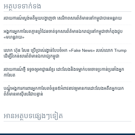
អត្ថបទ​ទាក់ទង
របាយ​ការណ៍​ស្ទង់​មតិ​មួយ​បង្ហាញ​ថា ​សេរីភាព​សារព័ត៌មាន​​​នៅ​កម្ពុជា​បាន​អន្តរាយ
អង្គការ​អ្នក​កាសែត​គ្មាន​ព្រំដែន​ចាត់​ទុក​សារព័ត៌មាន​ឯករាជ្យ​នៅ​កម្ពុជា​ថា​កំពុង​ជួប​
«មហន្តរាយ‍»
លោក ហ៊ុន សែន ប្រើប្រាស់​រង្វាន់​បែប​ចំអក​ ​«Fake News»​ ​របស់​លោក​ Trump​ ​
ដើម្បី​រិះគន់​​សារព័ត៌មាន​ឯករាជ្យ​កម្ពុជា
របាយការណ៍​ថ្មី ទទូច​ឲ្យ​អាជ្ញាធរ​ខ្មែរ ដោះលែង​និង​ទម្លាក់​បទ​ចោទ​ប្រកាន់​ប្រឆាំង​អ្នក
កាសែត
បណ្តុំ​អង្គការ​ការពារ​អ្នក​កាសែត​ចំនួន​៥​អំពាវនាវ​ឲ្យ​មាន​ការ​ដោះលែង​អតីត​អ្នក​យក​
ព័ត៌មាន​អាស៊ីសេរី​ជា​បន្ទាន់
អានអត្ថបទផ្សេងៗទៀត