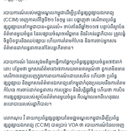
របាយ​ការណ៍​របស់​មជ្ឈ​មណ្ឌល​កម្ពុជា​ដើម្បី​ប្រព័ន្ធ​ផ្សព្វ​ផ្សាយ​ឯករាជ្យ​ ​
(CCIM)​ ​ចេញ​កាលពី​ថ្ងៃទី​២១​ ​ខែកុម្ភៈនេះ​ ​បង្ហាញ​ថា​ ​សេរីភាព​ប្រព័ន្ធ​
ផ្សព្វផ្សាយ​នៅ​កម្ពុជា​បាន«ដួលរលំ»​ ​ចាប់​តាំង​ពី​ឆ្នាំ​២០១៧​ ​បន្ទាប់​ពី​ស្ថាប័ន​
ព័ត៌មាន​មួយ​ចំនួន​ ​ដែល​ផ្សាយ​ចំណុច​អវិជ្ជមាន​ ​និង​រិះគន់​រដ្ឋាភិបាល​ ​ត្រូវ​បង្ខំ​
ចិត្ត​បិទទ្វារ​និង​ឈប់​ផ្សាយ​ ​ហើយ​ការ​គំរាម​កំហែង​ ​និង​ការ​ចាប់​អ្នក​សារ​
ព័ត៌មាន​ដាក់​ពន្ធនាគារ​នៅ​តែ​បន្ត​កើត​មាន។​
របាយ​ការណ៍​ ដែល​ស្ទង់មតិ​អ្នក​ធ្វើ​ការផ្នែក​ប្រព័ន្ធ​ផ្សព្វ​ផ្សាយ​ចំនួន​៧៥​នាក់​
នោះ​ ​បន្ថែម​ថា​ ​អ្នក​សារ​ព័ត៌មាន​៦៧​ភាគ​រយ​មាន​អារម្មណ៍​ថា​ ​ពួកគេ​មិន​មាន​
សេរីភាព​ពេញ​លេញ​ក្នុង​ការ​រាយ​ការណ៍​ដោយ​សេរី​ទេ​ ​ហើយ​ថា​ ​ប្រព័ន្ធ​
ផ្សព្វផ្សាយ​ ​និង​អ្នក​សារ​ព័ត៌មាន​ឯករាជ្យ​នៅ​កម្ពុជា​កំពុង​ប្រឈម​នឹង​ការ​គំរាម​
កំហែង​ ​ការ​ចាប់​ដាក់​ពន្ធនាគារ​ ​ការ​បង្រ្កាប​ ​និង​វិបត្តិ​ផ្លូវ​ចិត្ត​ ​ហើយថា​ ​ការ​បិទ​
ការ​ផ្សព្វផ្សាយ​របស់​ស្ថាប័ន​ព័ត៌មាន​មួយ​ចំនួន​ ​គឺ​បណ្តាល​មកពីហេតុ​ផល​
នយោបាយ​របស់​រដ្ឋាភិបាល។​
លោកណុប វី​ ​នាយក​ប្រព័ន្ធ​ផ្សព្វផ្សាយ​នៃ​មជ្ឈមណ្ឌល​កម្ពុជា​ដើម្បី​ប្រព័ន្ធ​
ផ្សព្វផ្សាយ​ឯករាជ្យ​ (CCIM)​ បាន​ប្រាប់​ ​VOA​ ​ថា​ ​របាយការណ៍​ដែល​ចេញ​