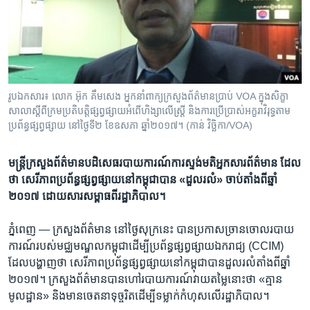
រចនា
សម្ព័ន្ធ​
Khmer English
រំលង​
និង​
បណ្តាញ​សង្គម
ចូល​
ទៅ​
រូបឯកសារ៖ លោក​ អ៊ុក គឹមសេង​ ​អ្នក​នាំពាក្យ​​ក្រសួង​ព័ត៌មាន​ប្រាប់​ VOA​​ ក្នុង​​សិក្ខា​
កាន់​
សាលា​​ស្តីពីក្រមប្រតិបត្តិផ្សព្វ​ផ្សាយ​អំពើហិង្សាលើស្រ្តី និងការប្រើប្រាស់អក្ខរាវិរុទ្ធតាម
ទំព័រ​
ប្រព័ន្ធផ្សព្វផ្សាយ នៅ​ថ្ងៃទី​២ ខែ​ឧសភា ឆ្នាំ​២០១៧។ (កាន់ វិច្ឆិកា/VOA)
ភាសា
ស្វែង​
រក
មន្ត្រី​ក្រសួង​ព័ត៌មាន​បដិសេធ​របាយ​ការណ៍​ការស្ទង់​មតិអ្នក​សារ​ព័ត៌មាន ​ដែល​
ថា ​សេរីភាព​ប្រព័ន្ធ​ផ្សព្វផ្សាយ​នៅ​កម្ពុជា​បាន​ ​«ដួលរលំ»​ ​ចាប់​តាំង​ពីឆ្នាំ​
២០១៧​ ​ដោយ​សារ​សម្ពាធ​ពី​រដ្ឋាភិបាល។​
ភ្នំពេញ —
ក្រសួង​ព័ត៌មាន​ ​នៅ​ថ្ងៃ​សុក្រ​នេះ​ ​បាន​ប្រកាស​ច្រានចោលរបាយ​
ការណ៍​របស់​មជ្ឈមណ្ឌល​កម្ពុជា​ដើម្បី​ប្រព័ន្ធ​ផ្សព្វផ្សាយ​ឯករាជ្យ​ ​(CCIM)​ ​
ដែល​បង្ហាញ​ថា​ សេរីភាព​ប្រព័ន្ធ​ផ្សព្វផ្សាយ​នៅ​កម្ពុជា​បាន​ដួល​រលំ​តាំង​ពី​ឆ្នាំ​
២០១៧។​ ​ក្រសួង​ព័ត៌មាន​បាន​ហៅ​របាយ​ការណ៍​វាយ​តម្លៃនោះ​ថា​ «គ្មាន​
មូលដ្ឋាន»​ និង​មាន​ចេតនា​ទុច្ចរិត​ដើម្បី​ទម្លាក់​កំហុស​លើ​រដ្ឋាភិបាល។