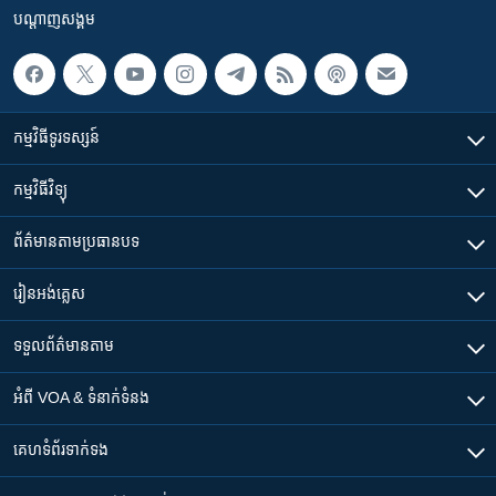
បណ្តាញ​សង្គម
កម្មវិធី​ទូរទស្សន៍
កម្មវិធី​វិទ្យុ
ព័ត៌មាន​តាមប្រធានបទ​
រៀន​​អង់គ្លេស
ទទួល​ព័ត៌មាន​តាម
អំពី​ VOA & ទំនាក់ទំនង
គេហទំព័រ​​ទាក់ទង