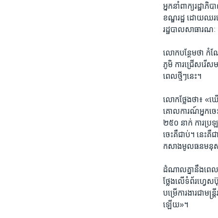
អ្នក​នាំពាក្យ​រដ្ឋាភិប
ខណ្ឌ​រដ្ឋ​ ដោយ​ឈរ​ល
រដ្ឋបាល​សាធារណៈ​ និ
លោក​បន្ថែម​ថា ​កំ
ភូមិ​ ការ​ជ្រើសរើស​មន
ពេល​ថ្មីៗ​នេះ។​
លោក​ថ្លែង​ថា៖ ​«ឃើ
គោល​ការណ៍​អ្នក​ចេះ​
២៥០ ​នាក់​ ការ​ប្រឡង
ចេះ​គឺ​ជាប់។ ​នេះ​គឺ
កសាង​មូលធន​មនុស្ស​
ដំណាល​គ្នា​នឹង​ពេលចេញ
ថ្លែង​លើ​ទំព័រ​ហ្វេស
បម្រើ​ការ​ងារ​ជា​មន្ត្រ
ឡើយ»។​