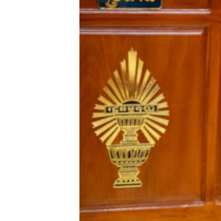
រចនា
សម្ព័ន្ធ​
រំលង​
និង​
ចូល​
ទៅ​
កាន់​
ទំព័រ​
ស្វែង​
រក