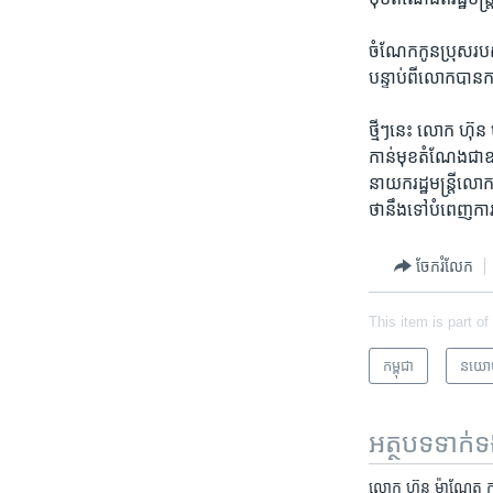
ចំណែក​កូន​ប្រុស​របស់
បន្ទាប់​ពី​លោក​បាន​កា
ថ្មីៗ​នេះ​ លោក ​ហ៊ុ
កាន់​មុខ​តំណែង​ជា​ឧ
នាយក​រដ្ឋមន្ត្រី​លោក
ថានឹង​ទៅ​បំពេញ​ការងារ
ចែករំលែក
This item is part of
កម្ពុជា
នយោ
អត្ថបទ​ទាក់
លោក ហ៊ុន ម៉ាណែត ការពារ