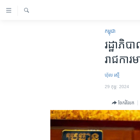
ភ្ជាប់​
ទៅ​
គេហទំព័រ​
ស្វែង​
កម្ពុជា
រក
កម្ពុជា
ទាក់ទង
អន្តរជាតិ
រដ្ឋាភិប
រំលង​
និង​
អាមេរិក
រាជការម
ចូល​
ចិន
ទៅ​​
ទំព័រ​
ហេឡូវីអូអេ
ហ៊ុល រស្មី
ព័ត៌មាន​​
កម្ពុជាច្នៃប្រតិដ្ឋ
29 កុម្ភៈ 2024
តែ​
ម្តង
ព្រឹត្តិការណ៍ព័ត៌មាន
ចែករំលែក
រំលង​
ទូរទស្សន៍ / វីដេអូ​
និង​
ចូល​
វិទ្យុ / ផតខាសថ៍
ទៅ​
កម្មវិធីទាំងអស់
ទំព័រ​