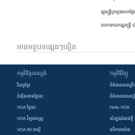
រដ្ឋមន្ត្រី​​ក្រសួង​មហាផ
លោក​នាយក​រដ្ឋមន្ត្រី ហ៊ុ
អានអត្ថបទផ្សេងៗទៀត
កម្មវិធី​ទូរទស្សន៍
កម្មវិធី​វិទ្យុ
វីដេអូ​ខ្មែរ
ព័ត៌មាន​ពេល​ព្រឹ
វ៉ាស៊ីនតោន​ថ្ងៃ​នេះ
ព័ត៌មាន​​ពេល​រាត្រ
VOA ថ្ងៃនេះ
Hello VOA
VOA ​វិទ្យាសាស្ត្រ
សំឡេង​ជំនាន់​ថ្មី
VOA 60 អាស៊ី
វេទិកា​អាស៊ាន