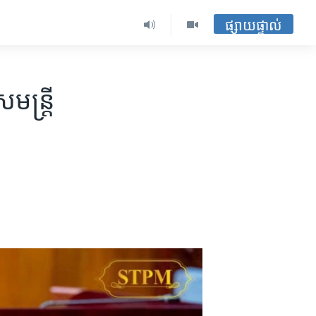
ផ្សាយផ្ទាល់
មន្ត្រី