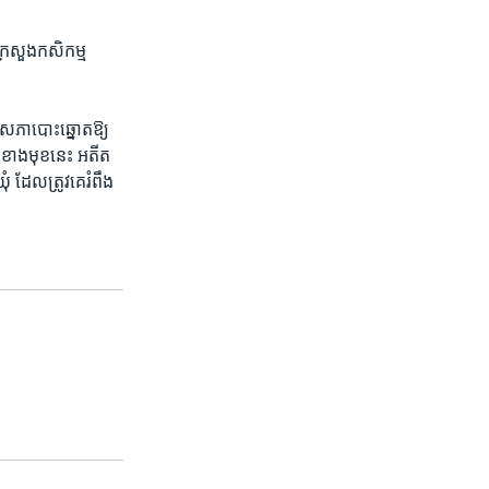
ក្រសួង​កសិកម្ម​
​សភា​បោះឆ្នោត​ឱ្យ​
ខាង​មុខ​នេះ​ អតីត​
ដែល​ត្រូវ​គេ​រំពឹង​