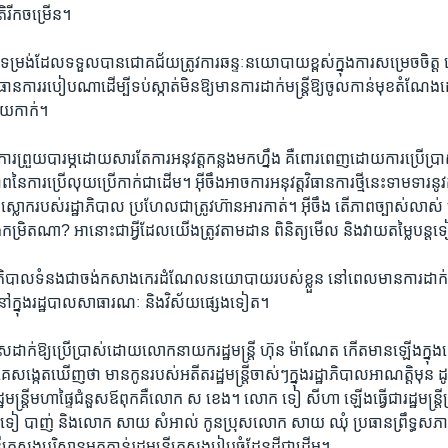
តិ​រីក​ចម្រើន។​
​ទម្រង់​ដែល​ទទួល​បាន​ជោគជ័យ​ត្រូវ​ការ​ឆន្ទៈ​នយោបាយ​ខ្ពស់​ក្នុង​ការ​សម្រេច​ចិត្ត
ធានការ​របៀប​ណា​ដើម្បី​ទប់​ស្កាត់​មិនឱ្យ​មាន​ការ​ដាក់​មន្ត្រី​ឱ្យ​ចូល​កាន់​មុខ​តំណែង​
យ​កាក់។​
ារ​ព្រួយ​បារម្ភ​ដោយ​សារ​តែ​ការ​អនុវត្ត​កន្លង​មក​ហ្នឹង​ គឺ​ពោរ​ពេញ​ដោយ​ការ​ប្រើប្រាស
​នៃ​ការ​ប្រើ​លុយ​ប្រើ​កាក់​ជា​ដើម។​ អ៊ីចឹង​អាច​ការ​អនុវត្ត​វិធានការ​ថ្មី​នេះ​ទាម​ទារ​នូវ​ក
ស្លោក​របស់​រដ្ឋាភិបាល​ ប្រហែល​ជាត្រូវ​ហ៊ាន​អារកាត់។​ អ៊ីចឹង ​តើភាព​ច្បាស់​លាស
ង​កម្រិត​ណា?​ អានោះ​ជា​អ្វី​ដែល​យើង​ត្រូវតាម​ដាន​ ពិនិត្យ​មើល​ និង​វាយ​តម្លៃ​បន្ត
ឋាភិបាល​ទំនង​ជា​ចង់​កសាង​កេរ​ដំណែល​នយោបាយ​របស់​ខ្លួន នៅ​ពេល​មា​ន​ការ​ដាក់
ប់​នៅ​ក្នុង​រដ្ឋបាល​សាធារណៈ​ និង​វិស័យ​ផ្សេង​ទៀត។​
ាស​ដាក់​ឱ្យ​ប្រើប្រាស់​ដោយ​លោក​នាយក​រដ្ឋមន្ត្រី ​ហ៊ុន ម៉ាណែត​ កើត​មាន​ឡើង​ក្ន
វ​គេ​សង្កេត​ឃើញ​ថា មាន​កូន​របស់​អតីត​រដ្ឋមន្ត្រី​ចាស់ៗ​ក្នុង​រដ្ឋាភិបាល​អាណត្តិ​មុន
ឋមន្ត្រី​មហាផ្ទៃ​ជំនួស​ឪពុក​គឺ​លោក ​ស ខេង។​ លោក​ ទៀ សីហា​ ឡើង​ធ្វើជា​រដ្ឋមន្ត្រី
ទៀ បាញ់ ​និង​លោក​ សាយ សំអាល់​ កូនប្រុស​លោក​ សាយ ឈុំ ​ប្រធាន​ព្រឹទ្ធ​សភា ​ត្រូវ​
រី​ក្រសួង​បរិស្ថាន​មក​កាន់​រដ្ឋមន្ត្រី​ក្រសួង​រៀបចំ​ដែន​ដី​ជាដើម។​