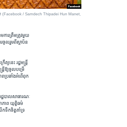
ឆ្នាំ២០២៤។ (Facebook / Samdech Thipadei Hun Manet,
ម​ការ​ត្រឹមត្រូវ​មួយ​
​ចូលរួម​ពី​ស្ថាប័ន​
​នេះ ​រដ្ឋមន្ត្រី​
​ឱ្យ​ចូល​បម្រើ​
ព​ប្រឆាំង​អំពើ​ពុក​
្រង់​រដ្ឋបាល​សាធារណៈ​
ាភាព​ យុត្តិធម៌​
ក​ទឹក​ចិត្ត​គាំទ្រ​