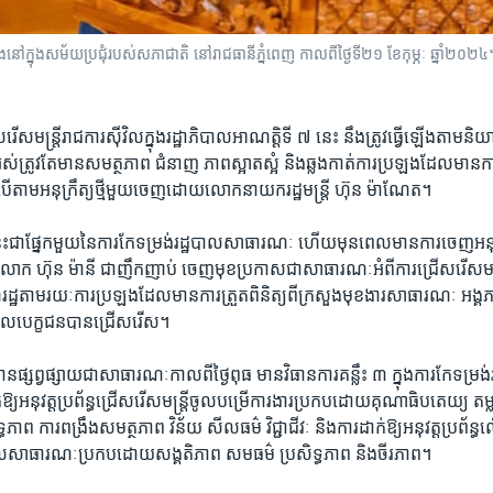
្លែង​នៅក្នុង​សម័យ​ប្រជុំ​របស់​សភាជាតិ នៅរាជធានីភ្នំពេញ កាលពីថ្ងៃទី២១ ខែកុម្ភៈ 
​រើស​មន្ត្រី​រាជការ​ស៊ីវិល​ក្នុង​រដ្ឋាភិបាល​អាណត្តិ​ទី ​៧ ​នេះ នឹង​ត្រូវ​ធ្វើ​ឡើង​តាម​និយា
​ត្រូវ​តែ​មាន​សមត្ថ​ភាព​ ជំនាញ​ ​ភាព​ស្អាត​ស្អំ​ និង​ឆ្លង​កាត់​ការ​ប្រឡង​ដែល​មាន​ការ
ះ​បើ​តាម​អនុក្រឹត្យ​ថ្មី​មួយ​ចេញ​ដោយលោក​នាយក​រដ្ឋមន្ត្រី ​ហ៊ុន ម៉ាណែត។​
េះ​ជាផ្នែក​មួយ​នៃ​ការ​កែទម្រង់​រដ្ឋបាល​សាធារណៈ ​ហើយ​មុន​ពេល​មាន​ការ​ចេញ​អនុក្រឹត្យ
 ​ហ៊ុន ម៉ានី​ ជា​ញឹកញាប់ ​ចេញ​មុខ​ប្រកាស​ជា​សាធារណៈអំពី​ការ​ជ្រើស​រើស​មន្ត្រី
ឌ​រដ្ឋ​តាម​រយៈ​ការ​ប្រឡង​ដែល​មាន​ការ​ត្រួត​ពិនិត្យ​ពី​ក្រសួង​មុខងារ​សាធារណៈ​ អង្គភា
ែល​បេក្ខ​ជន​បាន​ជ្រើស​រើស។​
វ​បាន​ផ្សព្វផ្សាយ​ជា​សាធារណៈ​កាល​ពី​ថ្ងៃ​ពុធ ​មាន​វិធានការ​គន្លឹះ​ ៣ ​ក្នុង​ការ​កែ​ទម
្យ​អនុវត្ត​ប្រព័ន្ធ​ជ្រើស​រើស​មន្ត្រី​ចូល​បម្រើ​ការងារ​ប្រកប​ដោយ​គុណា​ធិបតេយ្យ​ តម្ល
ធ​ភាព​ ការ​ពង្រឹង​សមត្ថ​ភាព ​វិន័យ ​សីលធម៌ ​វិជ្ជាជីវៈ​ និង​ការ​ដាក់​ឱ្យ​អនុវត្ត​ប្រព័ន្ធ​លើ
រដ្ឋបាល​សាធារណៈ​ប្រកប​ដោយ​សង្គតិភាព ​សមធម៌​ ប្រសិទ្ធ​ភាព​ និង​ចីរភាព។​