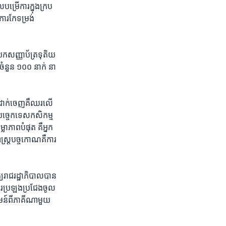
ល​បម្រើការ​ក្នុង​ក្រប
ារ​កែ​ទម្រង់​
ក​សញ្ញាប័ត្រ​ទុតិយ
​ចំនួន​ ១០០ ​នាក់ ​នា​
ដាក់​ចេញ​គឺ​ឈរ​លើ​
បច្ចេក​ទេស​កសិកម្ម​
ាភាព​បំផុត​ គឺ​អ្នក​
្ត្រ​បច្ច​កោណ​គឺ​ការ​
្យ​រាជរដ្ឋាភិបាល​បាន​
ារ​ប្រឡង​ប្រជែង​ចូល​
រាគមន៍​ពី​ភាគី​ណាមួយ​