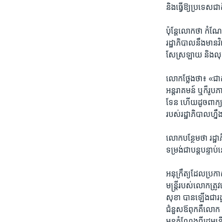
និង​ធ្វើ​ឱ្យ​ប្រទេស​ជា
ប៉ុន្តែ​លោក​ថា ​កំណែ
រដ្ឋាភិបាល​នឹង​មាន​វិ
សែស្រឡាយ​ និង​លុ
លោក​ថ្លែង​ថា៖ ​«ជា​ក
អន្តរាគមន៍​ ឬក៏​រូបភាព
ទែន​ ហើយ​ដូច​ពាក្យ​
របស់​រដ្ឋាភិបាល​ហ្នឹ
លោក​បន្ថែម​ថា​ រដ្
ទម្រង់​ជា​បន្ត​បន្ទា
អនុក្រឹត្យ​ដែល​ប្រក
មន្ត្រី​របស់​លោកត្រូ
សុខា​ បាន​ឡើង​ជា​រដ្
ជំនួស​ឪពុក​គឺ​លោក​ 
មុខ​តំណែង​ពី​រដ្ឋមន្ត្