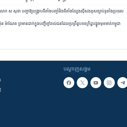
្ទៃ​លោក ស សុខា បញ្ជា​ឱ្យ​បង្ក្រាប​ទីតាំង​បញ្ចាំ​និង​ទីតាំង​ល្បែង​ស៊ីសង​ខុសច្បាប់​ទូទាំង​ប្រទេស
ន ម៉ាណែត ព្រមាន​ដាក់​ក្នុង​បញ្ជី​ខ្មៅ​រាល់​ជន​ដែល​ប្រព្រឹត្ត​បទឧក្រិដ្ឋ​បង្ខូច​មុខមាត់​កម្ពុជា
បណ្តាញ​សង្គម
ក
ី