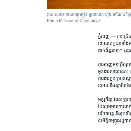
រូបឯកសារ៖ នាយករដ្ឋមន្ត្រី​កម្ពុជាលោក ហ៊ុន ម៉ាណែត ថ
Prime Minister of Cambodia)
ភ្នំពេញ —
ការ​ជ្រើស
ដោយ​បេក្ខ​ជន​ទាំង​អស់
ពាក់​ព័ន្ធ​នានា។ ​នេ
ការ​ចេញ​អនុក្រឹត្យ​ន
មុខងារ​សាធារណៈ ​លោក
ការងារ​ក្នុង​ក្របខណ្
រលួយ​ និង​ស្ថាប័ន​ដ
​អនុក្រឹត្យ​ ដែល​ត្រូ
ដែល​រួមមាន​ការ​ដាក់​ឱ
បរិយា​បន្ន​ និង​ប្រសិទ្
សមិទ្ធិ​កម្ម​ក្នុង​