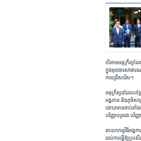
បើ​តាម​អនុក្រឹត្យ​ដែ
ក្នុង​មុខងារ​សាធារណៈ
ការ​ជ្រើស​រើស។​
អនុក្រឹត្យ​ដដែល​បន្ថែ
អង្គភាព​ និង​ភូមិសាស
ដោយ​មាន​ចាប់​តាំង​ពី​
បរិញ្ញា​បត្រ​រង បរិញ្ញ
​នាយកកម្មវិធីអង្គការ​
ដល់​ការ​ធ្វើ​ឱ្យ​ប្