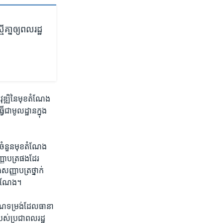
្ន​ឲ្យ​ពលរដ្ឋ​
ុឌ្ឍិ​នៃ​មុខ​តំណែង​
ា​មូលដ្ឋាន​ក្នុង​
វ​ចំនួន​មុខ​តំណែង​
ញា​បត្រ​ផង​ដែរ ​
ញ្ញា​បត្រ​ថ្នាក់​
ខ​តំណែង។​
​កំណែ​ទម្រង់ដែល​ធានា​
ស់​ប្រជា​ពលរដ្ឋ​