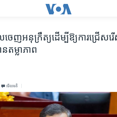
ាលចេញអនុក្រឹត្យដើម្បីឱ្យការជ្រើសរើស
ានតម្លាភាព
មើល​មតិ