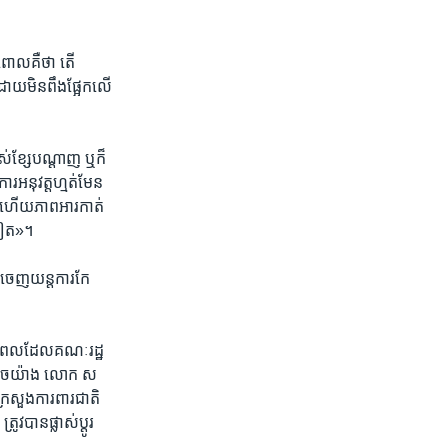
​ ពោល​គឺថា​ តើ
ដោយ​មិន​ពឹង​ផ្អែក​លើ​
់​ខ្សែ​បណ្តាញ​ ឬ​ក៏​
ារ​អនុវត្ត​ហ្មត់​មែន​
់ ហើយ​ភាព​អារកាត់​
​ទៀត»។​
​ចេញ​យន្តការ​កែ
ុង​ពេល​ដែល​គណៈ​រដ្ឋ
​ ដូច​យ៉ាង​ លោក​ ស
​ក្រសួង​ការពារ​ជាតិ
បាន​ផ្លាស់​ប្តូរ​