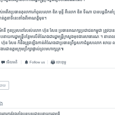
​អតីត​ប្រធាន​តុលាការ​កំពូល​លោក​ ឌិត មុន្ទី ​គឺ​លោក ​ឌិត​ ទីណា ​បាន​បន្ត​ដឹកនាំ​
ន់​តួនាទី​នេះ​តាំង​ពី​អាណត្តិមុន។ ​
ន ម៉ានី​ កូនប្រុស​ពៅ​របស់​លោក​ ហ៊ុន សែន​ ប្រធាន​គណក្ស​ប្រជាជន​កម្ពុជា​ ត្រូវ​បាន
បនាយក​រដ្ឋមន្ត្រី​បន្ថែម​លើ​តំណែង​ជា​រដ្ឋមន្ត្រី​ក្រសួង​មុខងារ​សាធារណៈ។ ​នា​ពេល​
 ​ហ៊ុន សែន​ ក៏​នឹង​ត្រូវ​ឡើង​កាន់​តំណែង​ជា​ប្រធាន​ព្រឹទ្ធ​សភា​ជំនួស​លោក ​សាយ ឈុំ ​
​ជាឧត្តម​ក្រុម​ប្រឹក្សា​ផ្ទាល់​ព្រះ​មហា​ក្សត្រ៕
មើល​មតិ
Follow us
បោះពុម្ព
បាយ
ទង
​ការ​តែងតាំង​ប្អូន​ប្រុស​ជា​ឧបនាយក​រដ្ឋមន្រ្តី