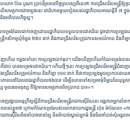
ាល​លោក​ ប៉ែន បូណា​ ប្រាប់​វីអូអេ​នៅ​ថ្ងៃ​ព្រហស្បតិ៍​នេះ​ថា​ ការ​ជ្រើស​រើស​មន្ត្រី​ឱ្យ​ចូ
ើ​សមត្ថ​ភាព​ជា​ចម្បង​នេះ ជា​ជំហានមួយ​ទៀត​របស់​រដ្ឋាភិបាល​អាណត្តិ​ទី​ ៧ ​ក្នុង​ក
ង​អភិបាល​កិច្ច​ល្អ។​
ណែ​ទម្រង់​ដែល​ដាក់​ចេញ​ដោយរដ្ឋាភិបាល​ទទួល​បាន​ជោគជ័យ​ ដូចជា​ការ​ប្រឡង​យ
្ត្រី​កសិកម្ម​ឃុំ​ចំនួន​ ២៥០ ​នាក់​ និង​ការ​ជ្រើស​រើស​គ្រូ​ឯក​ទេស​អប់​រំកាយ​ និង​កីឡា
ញ​ហើ​យ​ ​កន្លង​ទៅ​នេះ​ ការ​ប្រឡង​បាក់​ឌុប។​ យើង​ឃើញ​ហើយ​កំណែ​ទម្រង់​បាន​
គឺ​ជាប់​ បាន​សម្រេច​ជោគជ័យ។ ​ហើយ​ថ្មីៗ​នេះ​ ការ​ប្រឡង​ជ្រើស​រើស​មន្ត្រី​ជំនាញ​
​ជ្រើស​រើស​គ្រូ​អប់រំ​កាយ​ និង​កីឡា​ ១០០ ​នាក់​ គឺ​ជា​ការ​ប្រឡង​មួយ​ប្រកប​ដោយ​តម្ល
​ជា​គោល​ដៅ​ដែល​រាជ​រដ្ឋាភិបាល​ចង់​បាន​ ដើម្បី​ឈាន​ទៅ​សម្រេច​មុំ​ទីមួយ​នៃ​យុទ្ធសាស
 មូល​ធន​មនុស្ស​ គឺ​ឱ្យ​មាន​សមត្ថ​ភាព​ពិតប្រាកដ​ បាទ»។​
​ផ្សាយ​អនុក្រឹត្យ​ស្តីពីការ​ជ្រើស​រើស​មន្ត្រី​រាជការ​ស៊ីវិល​នេះ​ អង្គភាព​អ្នក​នាំពាក
ប៊ុក​របស់​ខ្លួនថា ក្រោម​កំណែ​ទម្រង់​របស់​លោក​នាយក​រដ្ឋមន្ត្រី​ ហ៊ុន ម៉ាណែត​៖ «ក
ី​រាជការ​ស៊ីវិល​មិន​ចាំ​បាច់​មាន​ខ្សែ ​មិន​ចំា​បាច់​ស្គាល់​អ្នក​ធំ ​និង​មិន​ចាំបាច់​សុំ​អន្ត