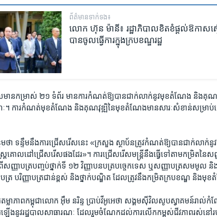
ព័ត៌មាន​ទាក់ទង៖
លោក ហ៊ុន ម៉ានី៖ រដ្ឋាភិបាល​ខិតខំ​ផ្តល់​ឱកាស​ស្មើគា
បាន​ចូល​ធ្វើការ​ក្នុង​ក្របខណ្ឌ​រដ្ឋ
ល​មាន​កម្រាស់ ​២១ ​ទំព័រ​ ​មាន​ការ​កំណត់​ឱ្យ​បាន​ជាក់​លាក់​នូវ​មុខ​តំណែង​ និង​គុណ​វ
។ ​ការ​កំណត់​មុខ​តំណែង ​និង​គុណវុឌ្ឍិ​នៃ​មុខ​តំណែង​មាន​សារៈ​សំខាន់​សម្រាប់​ធ្វើ​ជ
ម​ថា ​ទន្ទឹម​នឹង​ការ​ជ្រើស​រើស​នេះ​ «ក្រសួង​ ស្ថាប័ន​ត្រូវ​កំណត់​ឱ្យ​បាន​ជាក់​លាក់​នូ
្ត្រ​គោល​ដៅ​ជ្រើស​រើស​ផង​ដែរ»។ ​ការ​ជ្រើស​រើស​មន្ត្រី​នឹង​ធ្វើ​ទៅ​តាម​កម្រិត​នៃ​សញ្
សញ្ញា​បត្រ​បញ្ចប់​ថ្នាក់​ទី ១២ ​វិញ្ញាបន​បត្រ​បច្ចេកទេស​ ឬ​សញ្ញា​បត្រ​សមមូល​ និ​ង​ស
ា​បត្រ បរិញ្ញា​បត្រ​ជាន់​ខ្ពស់​ និង​ថ្នាក់​បណ្ឌិត ​ដែល​ត្រូវ​នឹង​កម្រិត​ក្របខណ្ឌ ​និង​មុ
តម្លាភាព​កម្ពុជា​លោក ​អ៊ឹម នរិន្ទ​ ប្រាប់​វីអូអេ​ថា ​សង្គម​ស៊ីវិល​សូប​ស្វាគមន៍​រាល់
រសើរ​ឡើង​នូវ​រដ្ឋបាលសាធារណៈ​ ដែល​រួម​ចំណែក​ដល់​ការ​លើក​កម្ពស់​ជីវភាព​រស់នៅ​រប