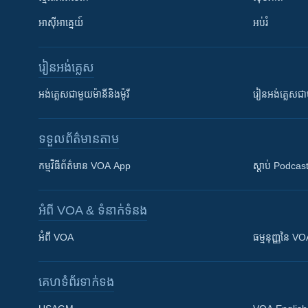
អាស៊ីអាគ្នេយ៍
អប់រំ
រៀន​​អង់គ្លេស
អង់គ្លេស​ជាមួយ​ម៉ានី​និង​ម៉ូរី
រៀន​​​​​​អង់គ្លេ
ទទួល​ព័ត៌មាន​តាម
កម្មវិធី​ព័ត៌មាន VOA App
ស្តាប់ Podcas
អំពី​ VOA & ទំនាក់ទំនង
អំពី​ VOA
ធម្មនុញ្ញ​នៃ V
គេហទំព័រ​​ទាក់ទង