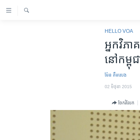
ភ្ជាប់​
ទៅ​
គេហទំព័រ​
ស្វែង​
កម្ពុជា
រក
HELLO VOA
ទាក់ទង
អន្តរជាតិ
អ្នក​វិភ
រំលង​
និង​
អាមេរិក
នៅ​កម្ពុជ
ចូល​
ចិន
ទៅ​​
ទំព័រ​
ហេឡូវីអូអេ
ម៉ែន គឹមសេង
ព័ត៌មាន​​
កម្ពុជាច្នៃប្រតិដ្ឋ
02 មិថុនា 2015
តែ​
ម្តង
ព្រឹត្តិការណ៍ព័ត៌មាន
ចែករំលែក
រំលង​
ទូរទស្សន៍ / វីដេអូ​
និង​
ចូល​
វិទ្យុ / ផតខាសថ៍
ទៅ​
កម្មវិធីទាំងអស់
ទំព័រ​