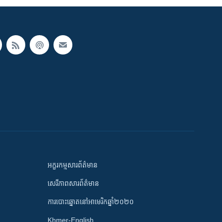
អក្ខរកម្មសារព័ត៌មាន
សេរីភាពសារព័ត៌មាន
ការបោះឆ្នោតនៅអាមេរិកឆ្នាំ២០២០
Khmer-English