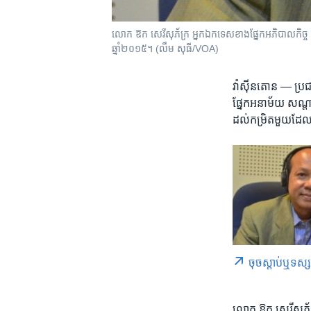
លោក ឱក សេរីសុភ័ក្រ អ្នក​ឯកទេស​ខាង​ផ្នែក​អភិបាលកិច្ច ចូល​រួម​ពិ
ឆ្នាំ​២០១៥។ (លឹម សុធី/VOA)
វ៉ាស៊ីនតោន —
ប្រជ
ផ្នែក​អនាម័យ​ ​សណ្តា
ដល់​កម្រិត​មួយ​ដែ
ចុច​​ស្តាប់​ឬ​ទស្
លោក​ ឱក សេរីសុភ័ក្ត