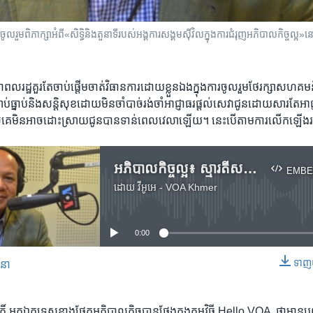
ភាក្សា​អំពី​«សិទ្ធិ​និង​តួនាទី​របស់​អង្គការ​សង្គម​ស៊ីវិល​ក្នុង​ការ​ជំរុញ​អភិបាលកិច្ច​ល្អ‍»​នៅ​ក្ន
ាពលរដ្ឋគួរ​តែចាប់​ផ្តើម​ចាត់​វិធានការ​ដោយ​ខ្លួន​ឯង​ក្នុង​ការចូលរួមថែ​រក្សា​សហគម
ប់​ធ្នាប់និង​សន្តិសុខដោយ​មិន​ចាំបាច់​រង់ចាំ​អាជ្ញាធរ​ផ្តល់​សេវា​ជូនដោយ​សារ​តែ​អាជ
ល​គេ​មិន​អាច​ដោះស្រាយ​ជូន​បាន​ទាន់​ពេល​វេលា​ឡើយ។ នេះ​បើ​តាមការ​លើកឡើង​រប
អភិបាលកិច្ច​ល្អ៖ ស្មារតី​សហគមន៍​របស់​ប្រជាពលរដ្ឋ​ខ្មែរ​ក្នុង​ការ​ដោះស្រាយ​បញ្ហា​ផ្ទាល់ខ្លួន
EMBE
ដោយ
វីអូអេ - VOA Khmer
No media source currently available
0:00
ទាញ​យ
សនា
EMBED
ិ៍​ អ្នក​ឯកទេស​ខាង​ផ្នែក​អភិបាលកិច្ច​បាន​ថ្លែង​ក្នុងកម្មវិធី Hello VOA ​ ថាមាន​