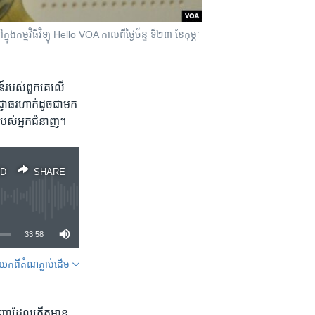
ុង​កម្មវិធី​វិទ្យុ Hello VOA កាល​ពី​ថ្ងៃ​ច័ន្ទ ទី​២៣ ខែ​កុម្ភៈ
ន៍​របស់​ពួក​គេ​លើ
្ញាធរហាក់​ដូច​ជា​មក​
ស់​អ្នក​ជំនាញ។​
D
SHARE
33:58
ក​ពី​តំណភ្ជាប់​ដើម
SHARE
បញ្ហា​ដែល​កើត​មាន​