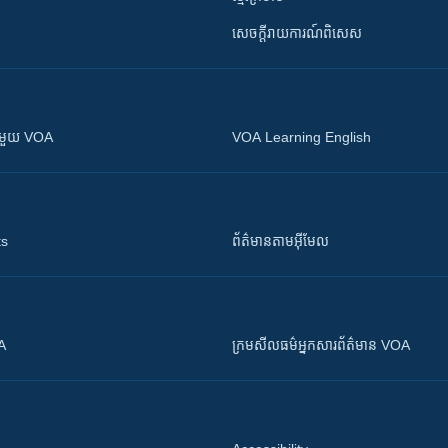
សេចក្តីរាយការណ៍ពិសេស
ស​​ជាមួយ VOA
VOA Learning English
ts
ព័ត៌មាន​តាម​អ៊ីមែល
OA
ក្រម​​​សីលធម៌​​​អ្នក​​​សារព័ត៌មាន VOA