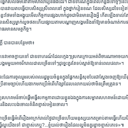
 ខាងផ្នែកសីលធម៌​នៅ​តាម​សាលារៀន​ផងដែរ​។ ជាឧទារណ៍ក្នុង​ពេលកន្លង​ទៅ​ថ្មីៗ​នេះ​
ក់​បាន​វាយ​តប​ធ្វើ​បាប​សិស្ស​ស្រី​ពេល​នៅ ក្នុង​ថ្នាក់​រៀនខណៈ​ដែល​សិស្ស​ដទៃ​ទៀត​មិ
្លះ​ថែម​ទាំង​អង្គុយ​មើល​កិច្ច​ការ​ផ្សេង​ហាក់​ដូច​ជា​មិន​មាន​រឿង​អ្វី កើតឡើង​ទាល់​តែ
បាន​សិស្ស​ម្នាក់​លួច​ថត​ហើយ​ផ្សាយ​តាម​បណ្តាញ​សង្គមនិង​នាំ​ឱ្យ​មាន​ចំណាត់​ការ
្ញាធរ​មាន​សមត្ថកិច្ច។​
៍ បាន​បាន​បន្ថែម​ថា៖​
្ន​ទេ​វា​អាច​ក្លាយ​ទៅ ជា​ឧទាហរណ៍​ដែល​ក្មេងៗ​ស្រករ​ក្រោយ​អត់​ពិចារណា​អាច​យក
សង្គម​មួយ​អាច​រីករាលដាល​ច្រើន​ទៅៗដូច្នេះ​គួរ​តែ​ទប់​ស្កាត់​ឱ្យ​ទាន់​ពេល​វេលា‍»។​
​នេះ​ដែរ​ការចូលរួម​របស់​ពលរដ្ឋ​មួយ​ចំនួន​ក្នុង​ផ្នែក​សន្តិសុខ​បែរ​ជា​ស្តែង​ចេញ​ឱ្យឃ
ើ​តាម​ច្បាប់​ហើយ​ងាក​មក​ប្រើ​អំពើ​ហិង្សា​ដែល​លោក​យល់​ថា​មិន​ត្រឹមត្រូវ​ទេ​។
យ​សហគមន៍​ចាប់​ផ្តើម​ធ្វើ​សកម្មភាព​ដោយ​ខ្លួន​ឯងក្នុង​ការ​សម្អាត​សហគមន៍ដោយ​មិន​
ជ្ញាធរ​និង​លះបង់​ចោល​គំនិត​ខ្មាស់​អៀនចោល។
ជាច្រើន​ធ្វើ​អំពើ​រឿង​អាក្រក់​រាល់​ថ្ងៃ​ជាច្រើន​ហើយ​មនុស្ស​យក​តម្រាប់​តាម​ធ្វើហើយ​មិន
្អ​យើង​ទៅ ជា​ខ្មាស់​គេ​ឬ?‍...ខ្ញុំ​យល់​ថា​រឿង​ដែល​ល្អ​មិន​គួរ​ខ្លាចខ្មាស់​គេ​ទេ»៕