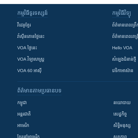
កម្មវិធី​ទូរទស្សន៍
កម្មវិធី​វិទ្យុ
វីដេអូ​ខ្មែរ
ព័ត៌មាន​ពេល​ព្រឹ
វ៉ាស៊ីនតោន​ថ្ងៃ​នេះ
ព័ត៌មាន​​ពេល​រាត្រ
VOA ថ្ងៃនេះ
Hello VOA
VOA ​វិទ្យាសាស្ត្រ
សំឡេង​ជំនាន់​ថ្មី
VOA 60 អាស៊ី
វេទិកា​អាស៊ាន
ព័ត៌មាន​តាមប្រធានបទ​
កម្ពុជា
នយោបាយ
អន្តរជាតិ
សេដ្ឋកិច្ច
អាមេរិក
សិទ្ធិមនុស្ស
ខ្មែរ​នៅអាមេរិក
សុខភាព