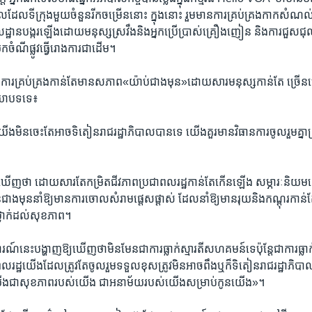
ែល​ទីក្រុង​មួយ​ចំនួន​រីក​ចម្រើន​នោះ ក្នុង​នោះ​ រួម​មាន​ការគ្រប់គ្រង​កាកសំណល
ឋាន​បង្ករ​ឡើង​ដោយ​មនុស្ស​ស្រវឹង​និង​អ្នក​ប្រើ​ប្រាស់​គ្រឿងញៀន និង​ការ​ជួសជុល​ផ្លូវ
​ចំណីផ្លូវ​ធ្វើ​រោងការជាដើម។​
​ការគ្រប់​គ្រង​កាន់​តែមាន​សភាព«យ៉ាប់​ជាងមុន‍»​ដោយ​សារ​មនុស្ស​កាន់​តែ ច្រើន​
ឥរិយាបទ‍ទេ៖
ើង​មិនចេះ​តែអាច​ទិតៀនរាជរដ្ឋាភិបាល​បាន​ទេ យើងគួរ​មាន​វិធានការ​ចូលរួម​គ្នា​
េត​ឃើញ​ថា​ ដោយ​សារ​តែ​កម្រិត​ជីវភាពប្រជាពលរដ្ឋ​កាន់តែកើនឡើង សម្ភារៈនិយម
នជាងមុននាំ​ឱ្យ​មាន​ការចោល​សំរាម​ផ្តេសផ្តាស់​ ដែល​នាំ​ឱ្យ​មាន​រុយនិង​កណ្តុរ​កា
ថ្នាក់​ដល់​សុខភាព។
ណ៍​នេះ​បង្ហាញ​ឱ្យ​ឃើញ​ថា​មិន​មែន​ជាការ​ធ្លាក់ស្មារតី​សហគមន៍​ទេប៉ុន្តែ​ជាកា​រធ្
ជាពលរដ្ឋ​យើង​ដែល​ត្រូវ​តែ​ចូលរួម​ទទួល​ខុស​ត្រូវមិន​អាច​ពឹង​ឬក៏​ទិតៀន​រាជរដ្ឋាភិប
់​យើង​ជាសុខភាព​របស់​យើង​ ជាអនាម័យ​របស់យើង​សម្រាប់​កូនយើង‍»។​