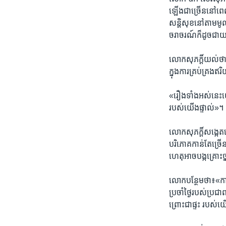
ឡើងជាច្រើន​នៅ​ពេល​ដ
សន្តិសុខ​នៅតាម​មូលដ្
ចរាចរណ៍ក៏​ដូច​ជា​យក
លោក​សុភក្តិ៍​យល់​ថា
ក្នុង​ការគ្រប់​គ្រង​
«រឿង​ទាំងអស់​នេះ​យ
របស់​យើងផ្ទាល់‍»។
លោក​សុភក្តិ៍​សង្ក
បរិភោគ​កាន់​តែ​ច្រើ
ហេតុអាច​បង្ក​គ្រោះ
លោក​បន្ថែម​ថា៖​«ការ
ប្រចាំ​ថ្ងៃ​របស់​ប្រ
ព្រោះ​ជា​ផ្ទះ របស