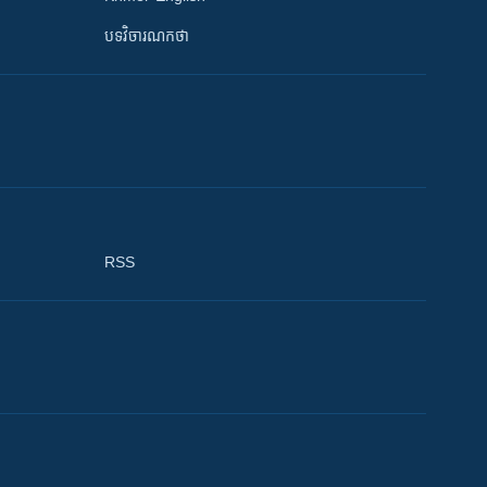
បទវិចារណកថា
RSS