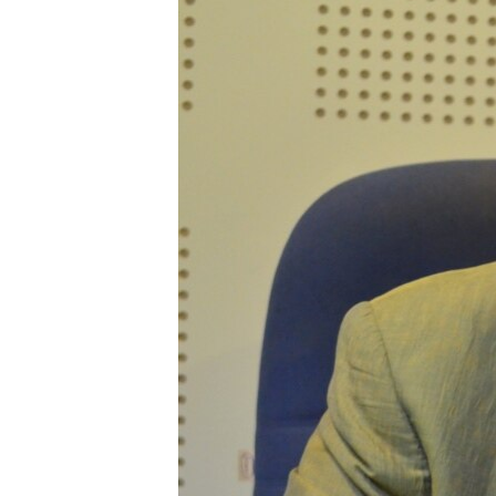
រចនា
សម្ព័ន្ធ​
រំលង​
និង​
ចូល​
ទៅ​
កាន់​
ទំព័រ​
ស្វែង​
រក