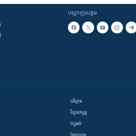
បណ្តាញ​សង្គម
ក
ី
បរិស្ថាន
វិទ្យាសាស្រ្ត
វប្បធម៌
ខ្មែរក្រហម