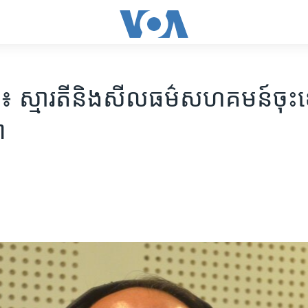
ាគ៖ ស្មារតី​និង​សីលធម៌​សហគមន៍​ចុះ​
ា