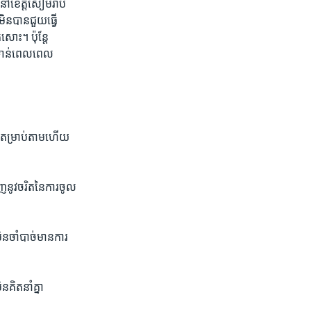
នៅ​ខេត្ត​សៀមរាប​
ន​បាន​ជួយ​ធ្វើ​
​សោះ។ ប៉ុន្តែ​
​ទាន់​ពេល​ពេល​
​តម្រាប់​តាម​ហើយ​
ើញ​នូវ​ចរិត​នៃការ​ចូល
ចាំ​បាច់​មាន​ការ​
​គិតនាំ​គ្នា​