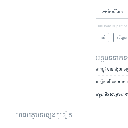
ចែករំលែក
This item is part of
អប់រំ
បរិស្ថាន
អត្ថបទ​ទាក់
មាន​ផ្លូវ​ មាន​កង្វល់​សម្
អាឡិច​នៅ​តែ​សកម្មការពារ
កម្ពុជា​មិន​សម្រេច​បាន
អានអត្ថបទផ្សេងៗទៀត