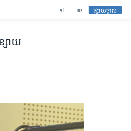
ផ្សាយផ្ទាល់
ខ្សោយ​