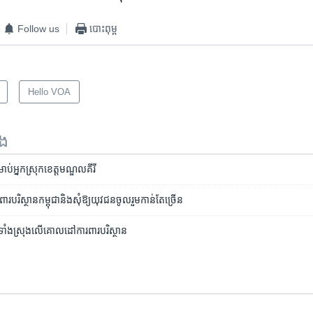
Follow us
បោះពុម្ព
Hello VOA
ទង
រាប់​អ្នក​ស្រុក​ខេត្ត​មណ្ឌលគីរី
​បរិស្ថាន​កម្ពុជា​និង​សុំ​ឱ្យ​យុវជន​ចូលរួម​កាន់​តែ​ច្រើន
​ទាំង​ស្រុង​លើ​គោលដៅ​ការពារ​បរិស្ថាន