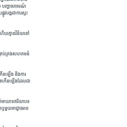
់​ បញ្ហា​ចរាចរណ៍
​បង្ក​ជា​ការ​ស្ទះ​
ហើយគ្មាន​វិន័យ​នៅ​
គ្រប់​គ្រង​សហគមន៍​
​កើនឡើង និង​ការ
ន់​តែ​កើនឡើងដែល​ជា​
លាក់​មាយាទ​ឥរិយាបទ​
ាល​ឬមួយ​អាជ្ញាធរ​ទេ