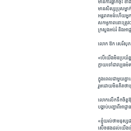
មាន​ការ​ធ្លាក់​ចុះ
មាន​សិស្ស​ប្រុស​ម្នា
អន្តរាគមន៍​ហើយ​អ្នក​ខ
សកម្មភាព​នោះ​ត្រូវ​
ក្រសួង​អប់​រំ និង​អាជ
លោក ឱក សេរីសុភក្តិ
«បើ​យើង​មិន​ប្រយ័ត
ក្លាយ​ទៅ​ជា​វប្បធម៌​
ក្នុង​ពេល​ជាមួយ​គ្នា
រួមដោយមិន​គិត​ថា​ប្រ
លោក​លើក​ទឹកចិត្ត​ឱ្
បង្គាប់​បញ្ជា​ពី​អា
«ខ្ញុំ​យល់​ថា​មនុស្ស​
សើចផង​ដល់​យើង​ធ្វើ​ល