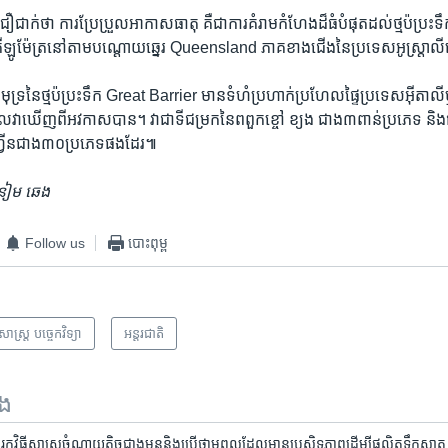
ត្រ​ជឿ​ជាក់​ថា ការ​ប្រែប្រួល​អាកាសធាតុ គឺ​ជា​ការ​គំរាម​កំហែង​ដ៏​ធំ​បំផុត​ដល់​ថ្ម​ប៉ប្រះ
គីឡូម៉ែត្រនៅ​តាម​បណ្តោយ​ឆ្នេរ​ Queensland ភាគ​ខាង​ជើង​នៃ​ប្រទេស​អូស្ត្រាលី
ទ្រ​នៃ​ថ្ម​ប៉ប្រះទឹក Great Barrier ​មាន​ទំហំ​ប្រហាក់​ប្រហែល​ផ្ទៃ​ប្រទេស​អ៊ីតាលី​
​វា​ឃើញ​ពី​អវកាស​បាន​។ វា​ជា​ទីជម្រកនៃ​ពពួក​ខ្ចៅ ខ្យង ជាង​៣ពាន់​ប្រភេទ និង​ជា​
ហ្វីន​ជាង​៣០​ប្រភេទ​ផង​ដែរ៕
 នៀម ឆេង
Follow us
បោះពុម្ព
ាសាស្ត្រ បច្ចេកវិទ្យា
អន្តរជាតិ
ទង
្វែង​រក​វិធីសាស្ត្រ​ចំណាយ​តិច​ជាង​មុន​និង​​ប្រើ​ថាមពល​ដែល​មាន​​ប្រសិទ្ធភាព​ដើម្បី​ផលិត​ទឹកស្អាត