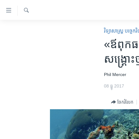
ភ្ជាប់​
ទៅ​
គេហទំព័រ​
ស្វែង​
កម្ពុជា
រក
វិទ្យាសាស្ត្រ បច្ចេកវិទ
ទាក់ទង
អន្តរជាតិ
​«ឪពុក​ធម៌
រំលង​
និង​
អាមេរិក
សង្គ្រោះ​
ចូល​
ចិន
ទៅ​​
ទំព័រ​
ហេឡូវីអូអេ
Phil Mercer
ព័ត៌មាន​​
កម្ពុជាច្នៃប្រតិដ្ឋ
08 ធ្នូ 2017
តែ​
ម្តង
ព្រឹត្តិការណ៍ព័ត៌មាន
ចែករំលែក
រំលង​
ទូរទស្សន៍ / វីដេអូ​
និង​
ចូល​
វិទ្យុ / ផតខាសថ៍
ទៅ​
កម្មវិធីទាំងអស់
ទំព័រ​