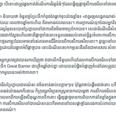
​គ្នា បើ​ទោះ​ជា​ត្រូវ​ឆ្លង​កាត់​ដំណើរ​ការ​វិវត្តន៍​ធំៗ​ដែល​ធ្វើ​ឲ្យ​ផ្កាថ្មសឹក​រេចរឹល​ទៅ
ាយ​ថា ​ចំនួន​ថ្ម​ប៉ប្រះទឹក​កំពុង​តែ​ធ្លាក់​ចុះ​យ៉ាង​ខ្លាំង៖ «វា​គួរ​ឲ្យ​សង្វេគ​ណា
យៈ​ពេល​២០​ឆ្នាំ​មក​ហើយ​ គិត​មក​ដល់​ពេល​នេះ។ ការ​ព្យាករណ៍​ទុក​ដែល​អ្នក​វិទ្យាស
្សរ៍​មុន​នេះ​បាន​ប្រែ​ក្លាយ​ទៅ​ជា​ការ​ពិតមិន​អាច​ប្រកែក​បាន។ នេះ​ជា​ដំណើរ​ដ៏​សំខ
​ជាក់​ស្តែង​ហើយ​ថា​តើ​ផ្កា​ថ្ម​ទាំង​នោះ​ទទួល​រង​ផល​ប៉ះពាល់​អ្វី​ខ្លះ​ចំពោះ​ការ​សឹក
្ម​ណា​ខ្លះ​ដែល​អាច​នៅ​រស់រាន​មាន​ជីវិត​បាន​ពី​ការ​សឹករេចរឹល​នោះ។ ដូច្នេះនៅ
​ដោយ​វ័យ​ឆ្លាត​អំពី​ផ្កាថ្ម​បាន នោះ​ដំណើរ​បេសកកម្មនេះ​នឹង​ពិត​ជា​មាន​សារៈ​ស
ម​អ្នក​ស្រាវជ្រាវ​បាន​រក​ឃើញ​ថា វា​ជា​លើក​ទី​មួយ​ហើយ​ដែល​ការ​សឹក​រេចរឹល​ទៅ​ជ
ះ​ទឹក Great Barrier ជាច្រើន​ឆ្នាំ​ជាប់​គ្នា ដោយ​បាន​បំផ្លិចបំផ្លាញ​តំបន់​ដែលត្រូវ​ប
ោកមួយ​នេះ​អស់​២ភាគ​៣។
ចរឹល​ប្រែ​ក្លាយ​ជា​ពណ៌​ស វា​មិនទាន់ងាប់​ទេ​ភ្លាមៗ​ទេ ប៉ុន្តែ​វា​ចាប់​ផ្តើម​ដាច់​ពោះ​ 
ភាព​ធន់​យ៉ាង​ណា​ក៏​ដោយ ក៏​ក្រុម​អ្នក​វិទ្យាសាស្ត្រ​មាន​ការ​បារម្ភ​ថា ការ​សឹករេចរឹល​
ក​ពី​ការ​ឡើង​សីតុណ្ហភាព​ទឹក​នោះ ធ្វើ​ឲ្យ​ផ្កាថ្ម​មាន​ការ​ពិបាក​កាន់​តែ​ខ្លាំង​ក្នុង
។ ការ​សឹក​រេចរឹល​ទៅ​ជា​ពណ៌​ស​នេះ​កើត​មាន​នៅ​ពេល​ផ្កាថ្ម​ដែល​រង​ការ​ប៉ះពាល់​បា
វា​មាន​ពណ៌។