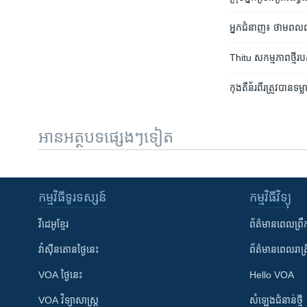
អ្នក​ជំនាញ​៖ ថាមពល​ពន្ល
Thitu សកម្មភាព​ថ្មី​របស
កុងតឺន័រ​​ពីរ​ត្រូវ​បាន​ទម្
អានអត្ថបទផ្សេងៗទៀត
កម្មវិធី​ទូរទស្សន៍
កម្មវិធី​វិទ្យុ
វីដេអូ​ខ្មែរ
ព័ត៌មាន​ពេល​ព្រឹ
វ៉ាស៊ីនតោន​ថ្ងៃ​នេះ
ព័ត៌មាន​​ពេល​រាត្រ
VOA ថ្ងៃនេះ
Hello VOA
VOA ​វិទ្យាសាស្ត្រ
សំឡេង​ជំនាន់​ថ្មី