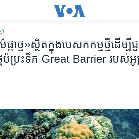
្យា
​ផ្កាថ្ម»​ស្ថិត​ក្នុង​បេសកកម្ម​ថ្មី​ដើម្បី​
ថ្ម​ប៉ប្រះ​ទឹក ​Great Barrier​ របស់​អូស