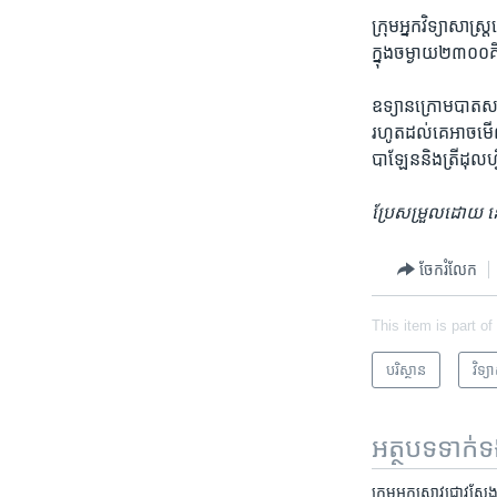
ក្រុម​អ្នក​វិទ្យាសាស្
ក្នុង​ចម្ងាយ​២៣០០​
ឧទ្យាន​ក្រោម​បាត​សមុ
រហូត​ដល់​គេ​អាច​មើល
បាឡែន​និង​ត្រី​ដុល
ប្រែ​សម្រួល​ដោយ
ចែករំលែក
This item is part of
បរិស្ថាន
វិទ្យ
អត្ថបទ​ទាក់
ក្រុម​អ្នក​ស្រាវជ្រាវ​ស