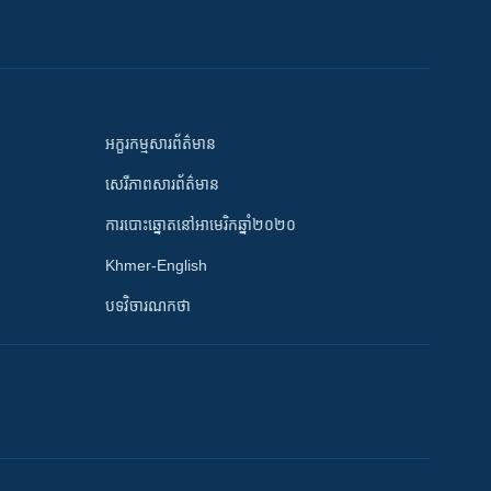
អក្ខរកម្មសារព័ត៌មាន
សេរីភាពសារព័ត៌មាន
ការបោះឆ្នោតនៅអាមេរិកឆ្នាំ២០២០
Khmer-English
បទវិចារណកថា