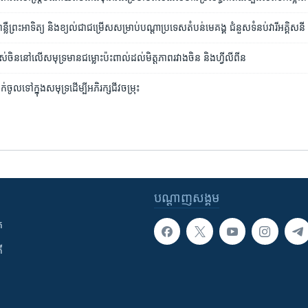
ឺ​ព្រះអាទិត្យ និង​ខ្យល់​ជា​ជម្រើស​សម្រាប់​បណ្ដា​ប្រទេស​​តំបន់​មេគង្គ ជំនួស​ទំនប់​វារីអគ្គិសនី 
់​ចិន​នៅ​លើ​សមុទ្រ​មាន​ជម្លោះ​ប៉ះពាល់​ដល់​មិត្តភាព​រវាង​ចិន​ និង​ហ្វីលីពីន​
លាក់​ចូល​ទៅ​ក្នុង​សមុទ្រ​ដើម្បី​អភិរក្ស​ជីវចម្រុះ
បណ្តាញ​សង្គម
ក
ី