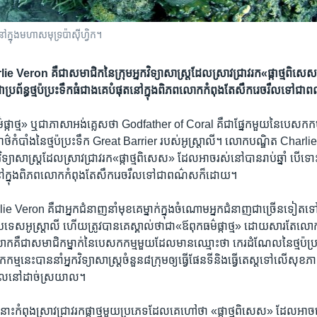
ៅ​ក្នុង​មហាសមុទ្រ​ប៉ាស៊ីហ្វិក។
 Veron​ គឺ​ជា​សមាជិក​នៃ​ក្រុម​អ្នក​វិទ្យាសាស្ត្រ​ដែល​ស្រាវជ្រាវ​រក«​ផ្កាថ្ម​ពិស
ោះ​ជា​ប្រព័ន្ធ​ថ្ម​ប៉ប្រះ​ទឹក​ធំជាង​គេ​បំផុតនៅ​ក្នុង​ពិភពលោក​កំពុង​តែ​សឹក​រេចរឹល​ទៅ​ជា​
ផ្កា​ថ្ម» ​ឬ​ជា​ភាសា​អង់គ្លេស​ថា Godfather of Coral គឺ​ជា​ផ្នែក​មួយ​នៃ​បេសកកម្ម​ស្
​អាថ៌កំបាំង​នៃ​ថ្ម​ប៉ប្រះ​ទឹក​ Great Barrier របស់​អូស្ត្រាលី។ លោក​បណ្ឌិត​ Charlie
វិទ្យាសាស្ត្រ​ដែល​ស្រាវជ្រាវ​រក«​ផ្កាថ្ម​ពិសេស» ដែល​អាចរស់នៅ​បានរាប់​ឆ្នាំ​ បើ​ទោះ​ជា​ប
នៅ​ក្នុង​ពិភពលោក​កំពុង​តែ​សឹក​រេចរឹល​ទៅ​ជា​ពណ៌​ស​ក៏​ដោយ។​
eron គឺ​ជា​អ្នក​ជំនាញ​នាំ​មុខ​គេ​ម្នាក់​ក្នុង​ចំណោម​អ្នក​ជំនាញ​ជា​ច្រើន​ទៀត​ទៅ​ល
េស​អូស្ត្រាលី ហើយ​ត្រូវ​បាន​គេ​ស្គាល់​ថា​ជា​«ឪពុក​ធម៌​ផ្កាថ្ម» ដោយ​សារ​តែ​លោក​
ោក​គឺ​ជា​សមាជិក​ម្នាក់​នៃ​បេសកកម្ម​មួយ​ដែល​មាន​ឈ្មោះ​ថា កេរដំណែលនៃ​ថ្ម​ប៉ប
េះ​បាន​នាំ​អ្នក​វិទ្យាសាស្ត្រ​ចំនួន​៨​ក្រុម​ឲ្យ​ធ្វើ​ផែនទី​និង​ធ្វើ​តេស្ត​ទៅ​លើសុខភាព​ថ
ែល​នៅ​ដាច់​ស្រយាល។
ាំង​នោះ​កំពុង​ស្រាវជ្រាវ​រក​ផ្កាថ្ម​មួយ​ប្រភេទ​ដែល​គេ​ហៅ​ថា «ផ្កាថ្មពិសេស»​ ដែល​អាច​