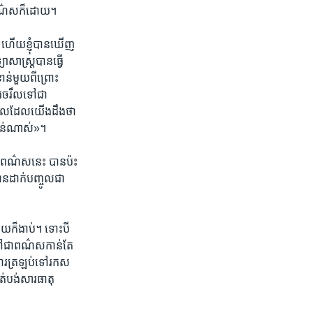
​ជា​ពណ៌​សក៏​ដោយ។
ស់ ហើយ​ខ្ញុំ​បាន​ឃើញ
ាស្ត្រ​បាន​ធ្វើ​
ាន់​មួយ​ពីព្រោះ​
​រេចរឹលទៅ​ជា​
​ពេល​ដែល​យើង​ដឹងថា
ំខាន់​ណាស់»។
ា​ពណ៌​ស​នេះ​ បាន​ប៉ះ
ាន​ដាក់​បញ្ចូល​ជា​
ហើយ​ក៏​ងាប់។ ទោះ​បី​
ទៅ​ជា​ពណ៌​ស​កាន់​តែ​
​ការ​ត្រឡប់​ទៅ​រកស​
ត់បង់​សារធាតុ​