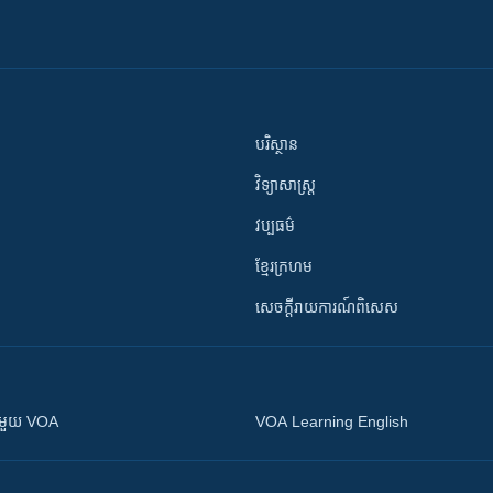
បរិស្ថាន
វិទ្យាសាស្រ្ត
វប្បធម៌
ខ្មែរក្រហម
សេចក្តីរាយការណ៍ពិសេស
ស​​ជាមួយ VOA
VOA Learning English