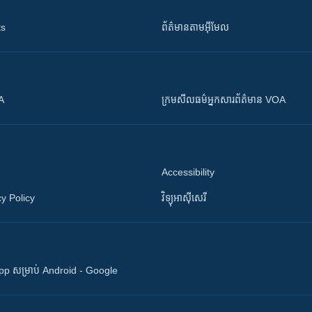
ts
ព័ត៌មាន​តាម​អ៊ីមែល
OA
ក្រម​​​សីលធម៌​​​អ្នក​​​សារព័ត៌មាន VOA
Accessibility
y Policy
វិទ្យុ​អាស៊ី​សេរី
 App សម្រាប់ Android - Google