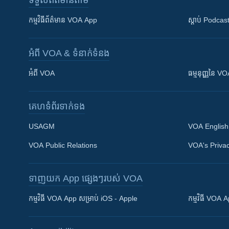
ទទួល​ព័ត៌មាន​តាម
កម្មវិធី​ព័ត៌មាន VOA App
ស្តាប់ Podcas
អំពី​ VOA & ទំនាក់ទំនង
អំពី​ VOA
ធម្មនុញ្ញ​នៃ V
គេហទំព័រ​​ទាក់ទង
USAGM
VOA English
VOA Public Relations
VOA's Privac
ទាញយក​ App ផ្សេងៗ​របស់​ VOA
Khmer English
កម្មវិធី​ VOA App សម្រាប់ iOS - Apple
កម្មវិធី​ VOA
បណ្តាញ​សង្គម