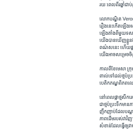
រយៈពេល​ពីរ​ឆ្នាំ​ជាប់
លោក​បណ្ឌិត Veron និយ
រឿង​នេះកើតឡើង​អស់​រ
ឡើង​តាំង​ពី​មួ​យទសវត
យើង​បាន​ឃើញ​ខ្លួន​ឯង
ពណ៌ស​នេះ ហើយ​ផ្កាថ
យើងអាច​សម្រេច​ចិត្ត
កាល​ពី​ខែ​មេសា ក្រុ
ពាល់​ទៅ​ដល់​ថ្ម​ប៉ប្រ
បេតិកភណ្ឌ​ពិភព​ល
នៅ​ពេល​ផ្កាថ្ម​សឹក​រេ
ជា​ថ្ម​ប៉ប្រះទឹក​មាន​
ញឹក​ញាប់​ដែល​បណ្ដាល​ម
ភាព​ដើម​របស់​វា​វិញ
សំខាន់​ដែល​ធ្វើ​ឲ្យ​