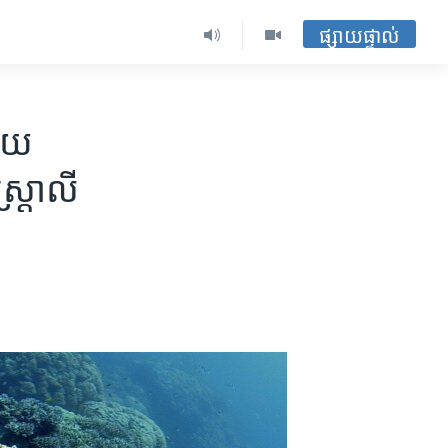
ផ្សាយផ្ទាល់
ជួយ​
្ត្រាលី