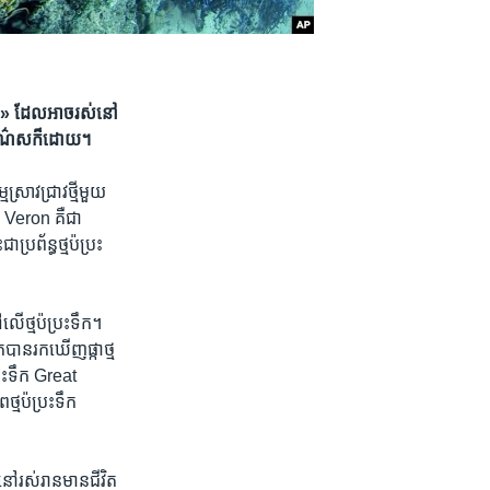
េស» ដែល​អាច​​រស់នៅ​
ពណ៌​ស​ក៏​ដោយ។​​​
រាវជ្រាវ​ថ្មី​មួយ​
 Veron​ គឺ​ជា​
្រព័ន្ធ​ថ្ម​ប៉ប្រះ​
ើ​ថ្ម​ប៉ប្រះ​ទឹក។
បាន​រក​ឃើញ​ផ្កាថ្ម​
្រះទឹក Great
្ម​ប៉ប្រះ​ទឹក​
នៅ​រស់រាន​មាន​ជីវិត​