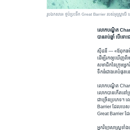
រូបឯកសារ៖ ​ថ្ម​ប៉ប្រះ​ទឹក ​Great Barrier​ របស់​អូស្ត្រាលី ន
លោក​បណ្ឌិត​ Charlie
បាន​​រាប់​ឆ្នាំ​ បើ​ទ
ស៊ីដនី —
«ឪពុក​ធម៌
ដើម្បី​រក​ឲ្យ​ឃើញ​ពី
សមាជិក​នៃ​ក្រុម​អ្នក​
ទឹក​ធំជាង​គេ​បំផុត
លោក​បណ្ឌិត Charlie V
លោក​បាន​កើត​នៅ​ប្រទ
ជា​ច្រើន​ប្រភេទ។ ល
Barrier ដែល​បេសកកម្ម​ន
Great Barrier ដ
អ្នក​វិទ្យាសាស្ត្រ​ទ