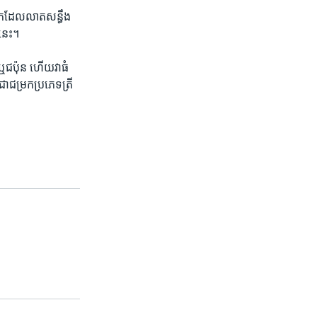
​ទឹក​ដែល​លាត​សន្ធឹង​
​នេះ។
ឬ​ជប៉ុន ហើយ​វា​ធំ​
ជម្រក​ប្រភេទ​ត្រី​
​