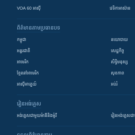
VOA 60 អាស៊ី
វេទិកា​អាស៊ាន
ព័ត៌មាន​តាមប្រធានបទ​
កម្ពុជា
នយោបាយ
អន្តរជាតិ
សេដ្ឋកិច្ច
អាមេរិក
សិទ្ធិមនុស្ស
ខ្មែរ​នៅអាមេរិក
សុខភាព
អាស៊ីអាគ្នេយ៍
អប់រំ
រៀន​​អង់គ្លេស
អង់គ្លេស​ជាមួយ​ម៉ានី​និង​ម៉ូរី
រៀន​​​​​​អង់គ្លេ