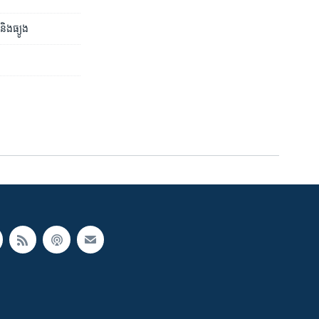
និង​ធ្យូង