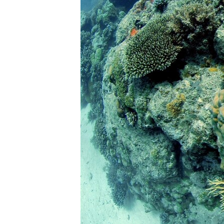
រចនា
សម្ព័ន្ធ​
រំលង​
និង​
ចូល​
ទៅ​
កាន់​
ទំព័រ​
ស្វែង​
រក