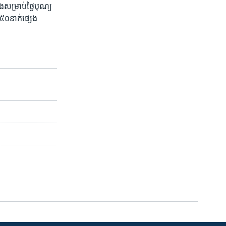
សម្រាប់​ថ្ងៃ​បុណ្យ​
៥០​នាក់​ផ្សេង​