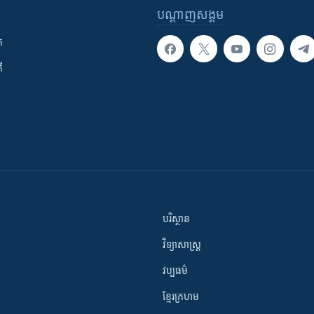
បណ្តាញ​សង្គម
ក
ី
បរិស្ថាន
វិទ្យាសាស្រ្ត
វប្បធម៌
ខ្មែរក្រហម