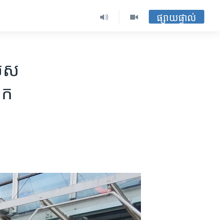
ផ្សាយផ្ទាល់
របួស
ក​