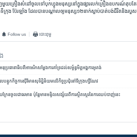
​មួយ​គ្រឿង​សំដៅ​ចូល​ទៅ​បុក​ហ្វូង​មនុស្ស​នៅ​ក្នុង​ផ្សារ​លក់​គ្រឿង​ឧបករណ៍​តុបតែង​
ីក្រុង ប៊ែរឡាំង ដែល​បាន​បណ្តាល​ឲ្យ​មនុស្ស​១២​នាក់​ស្លាប់​បាត់បង់​ជីវិត​និង​របួស​
Follow us
បោះពុម្ព
ទង
្រធានា​ធិបតី​​អាមេរិក​សម្ដែង​ការគាំទ្រ​ដល់​សម្ព័ន្ធ​មិត្ត​អង្គការ​អូតង់
ក​កិច្ច​ការ​​ស៊ីរី​មាន​សុទិដ្ឋិនិយម​លើ​កិច្ចប្រជុំ​នៅ​ទីក្រុង​ហ្សឺណែវ
យក្រែន​ចូល​ជាធរមាន ​ប៉ុន្តែ​មាន​មន្ទិល​សង្ស័យ​ពី​ការ​ស្ថិត​ស្ថេរ​នៃ​ការ​ឈប់​បាញ់​នេះ