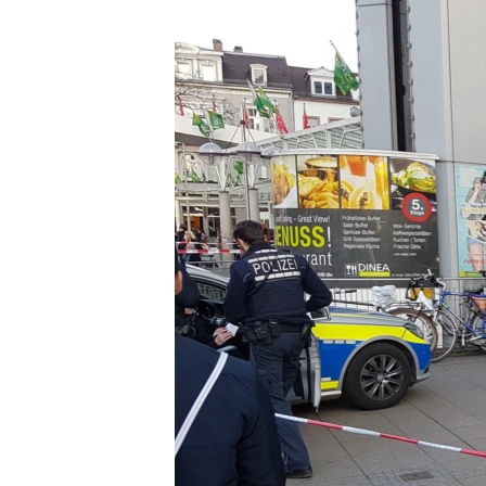
រចនា
សម្ព័ន្ធ​
រំលង​
និង​
ចូល​
ទៅ​
កាន់​
ទំព័រ​
ស្វែង​
រក