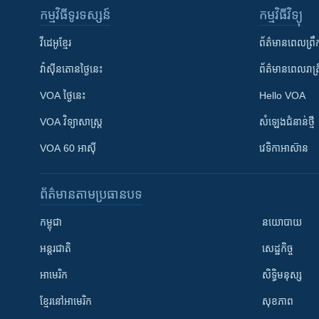
កម្មវិធី​ទូរទស្សន៍
កម្មវិធី​វិទ្យុ
វីដេអូ​ខ្មែរ
ព័ត៌មាន​ពេល​ព្រឹ
វ៉ាស៊ីនតោន​ថ្ងៃ​នេះ
ព័ត៌មាន​​ពេល​រាត្រ
VOA ថ្ងៃនេះ
Hello VOA
VOA ​វិទ្យាសាស្ត្រ
សំឡេង​ជំនាន់​ថ្មី
VOA 60 អាស៊ី
វេទិកា​អាស៊ាន
ព័ត៌មាន​តាមប្រធានបទ​
កម្ពុជា
នយោបាយ
អន្តរជាតិ
សេដ្ឋកិច្ច
អាមេរិក
សិទ្ធិមនុស្ស
ខ្មែរ​នៅអាមេរិក
សុខភាព