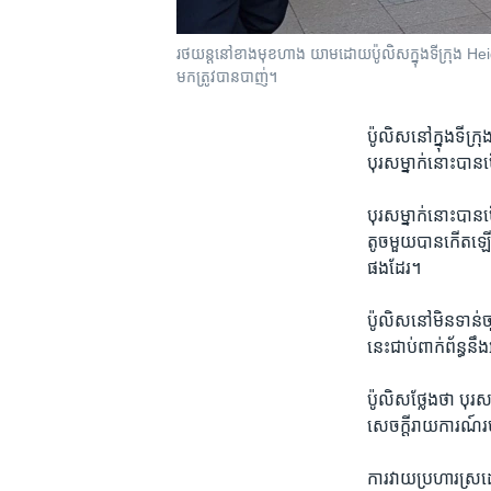
រថយន្ត​នៅ​ខាង​មុខ​ហាង​ យាម​ដោយ​ប៉ូលិស​ក្នុង​ទីក្រុង​ He
មក​ត្រូវ​បាន​បាញ់​​។
ប៉ូលិស​នៅ​ក្នុង​ទីក្រុ
បុរស​ម្នាក់​នោះ​បាន
បុរស​ម្នាក់​នោះ​បាន​
តូច​មួយ​បាន​កើតឡើង 
ផង​ដែរ។ ​
ប៉ូលិស​នៅ​មិន​ទាន់​
នេះ​ជាប់​ពាក់ព័ន្ធ​នឹ
ប៉ូលិស​ថ្លែង​ថា បុរស​
សេចក្តីរាយការណ៍​របស់​
ការវាយប្រហារ​ស្រដៀង​