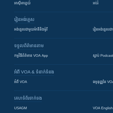
អាស៊ីអាគ្នេយ៍
អប់រំ
រៀន​​អង់គ្លេស
អង់គ្លេស​ជាមួយ​ម៉ានី​និង​ម៉ូរី
រៀន​​​​​​អង់គ្លេ
ទទួល​ព័ត៌មាន​តាម
កម្មវិធី​ព័ត៌មាន VOA App
ស្តាប់ Podcas
អំពី​ VOA & ទំនាក់ទំនង
អំពី​ VOA
ធម្មនុញ្ញ​នៃ V
គេហទំព័រ​​ទាក់ទង
USAGM
VOA English