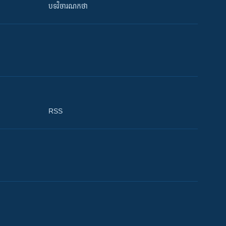
បទវិចារណកថា
RSS