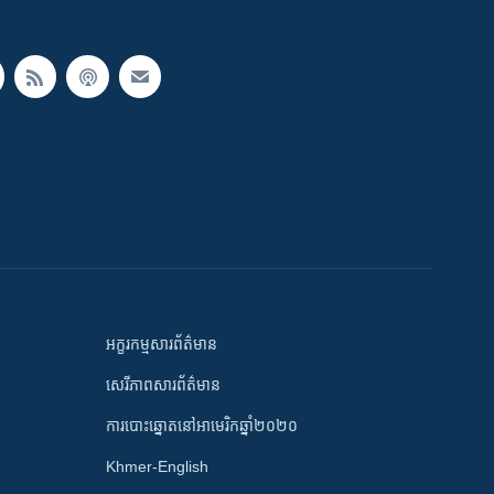
អក្ខរកម្មសារព័ត៌មាន
សេរីភាពសារព័ត៌មាន
ការបោះឆ្នោតនៅអាមេរិកឆ្នាំ២០២០
Khmer-English