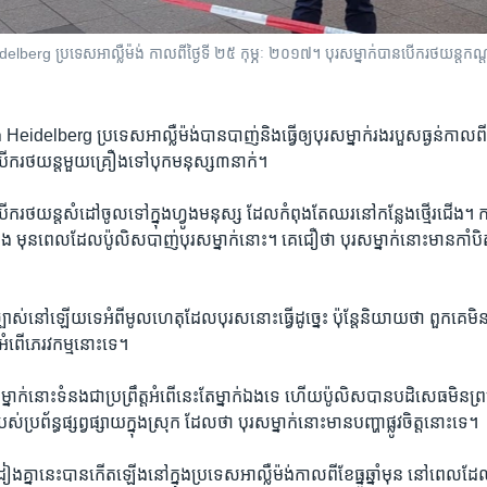
idelberg ប្រទេស​អាល្លឺម៉ង់ កាល​ពី​ថ្ងៃទី ២៥ កុម្ភៈ ២០១៧។ បុរស​ម្នាក់​បាន​បើក​រថយន្ត​កណ្ត
ង Heidelberg ប្រទេស​អាល្លឺម៉ង់​បាន​បាញ់​និង​ធ្វើ​ឲ្យ​បុរស​ម្នាក់​រង​របួស​ធ្ងន់​កាល​ពី​ថ្
​បើក​រថយន្ត​មួយ​គ្រឿង​ទៅ​បុក​មនុស្ស​៣​នាក់។
បើក​រថយន្ត​សំដៅ​ចូល​ទៅ​ក្នុង​ហ្វូង​មនុស្ស ដែល​កំពុង​តែ​ឈរ​នៅ​កន្លែង​ថ្មើរ​ជើង។ កា
មុន​ពេល​ដែល​ប៉ូលិស​បាញ់​បុរស​ម្នាក់​នោះ។ គេ​ជឿ​ថា បុរស​ម្នាក់​នោះ​មាន​កាំបិ
ច្បាស់​នៅ​ឡើយ​ទេ​អំពី​មូលហេតុ​ដែល​បុរស​នោះ​ធ្វើ​ដូច្នេះ ប៉ុន្តែ​និយាយ​ថា ពួកគេ​ម
ង​អំពើ​ភេរវកម្ម​នោះ​ទេ។
ម្នាក់​នោះ​ទំនង​ជា​ប្រព្រឹត្ត​អំពើ​នេះ​តែ​ម្នាក់​ឯង​ទេ ហើយ​ប៉ូលិស​បាន​បដិសេធ​មិន​ព្
ប្រព័ន្ធ​ផ្សព្វផ្សាយ​ក្នុង​ស្រុក ដែល​ថា បុរស​ម្នាក់​នោះ​មាន​បញ្ហា​ផ្លូវចិត្ត​នោះ​ទេ។
គ្នា​នេះ​បាន​កើត​ឡើង​នៅ​ក្នុង​ប្រទេស​អាល្លឺម៉ង់​កាល​ពី​ខែ​ធ្នូ​ឆ្នាំ​មុន នៅ​ពេល​ដែល