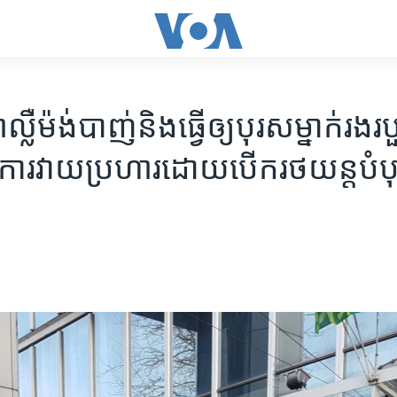
្លឺម៉ង់​បាញ់​និង​ធ្វើ​ឲ្យ​បុរស​ម្នាក់​រង​
​ការវាយប្រហារ​ដោយ​បើក​រថយន្ត​បំបុ