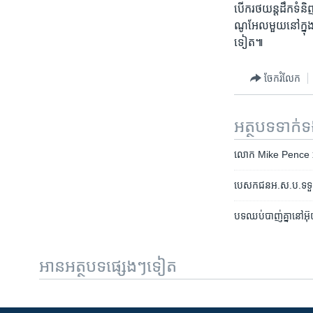
បើក​រថយន្ត​ដឹក​ទំនិញ
ណូអែល​មួយ​នៅ​ក្នុង​ទ
ទៀត៕
ចែករំលែក
អត្ថបទ​ទាក់
លោក ​Mike​ Pence ​អនុ​ប
បេសកជន​អ.ស.ប.​ទទួល​បន្ទុ
បទ​ឈប់​បាញ់​គ្នា​នៅ​អ៊ុ
អានអត្ថបទផ្សេងៗទៀត