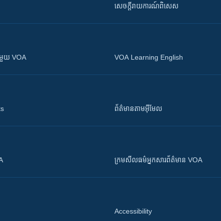
សេចក្តីរាយការណ៍ពិសេស
ស​​ជាមួយ VOA
VOA Learning English
ts
ព័ត៌មាន​តាម​អ៊ីមែល
OA
ក្រម​​​សីលធម៌​​​អ្នក​​​សារព័ត៌មាន VOA
Accessibility