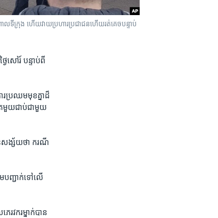
ាល​ទីក្រុង​ ហើយ​វាយ​ប្រហារ​ប្រជាជន​ហើយ​រត់​គេច​បន្ទាប់​
ងៃ​សៅរ៍ បន្ទាប់​ពី​
រប្រឈម​មុខ​គ្នា​ដ៏​
ត​មួយ​ជាប់​ជាមួយ​
ិន​សង្ស័យ​ថា ករណី​
រម​បញ្ជាក់​ទៅ​លើ​
​ភេរវករ​ម្នាក់​បាន​