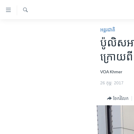
ភ្ជាប់​
ទៅ​
គេហទំព័រ​
ស្វែង​
កម្ពុជា
រក
អន្តរជាតិ
ទាក់ទង
អន្តរជាតិ
ប៉ូលិស​អាល
រំលង​
និង​
អាមេរិក
ក្រោយ​ពី
ចូល​
ចិន
ទៅ​​
ទំព័រ​
ហេឡូវីអូអេ
VOA Khmer
ព័ត៌មាន​​
កម្ពុជាច្នៃប្រតិដ្ឋ
26 កុម្ភៈ 2017
តែ​
ម្តង
ព្រឹត្តិការណ៍ព័ត៌មាន
ចែករំលែក
រំលង​
ទូរទស្សន៍ / វីដេអូ​
និង​
ចូល​
វិទ្យុ / ផតខាសថ៍
ទៅ​
កម្មវិធីទាំងអស់
ទំព័រ​