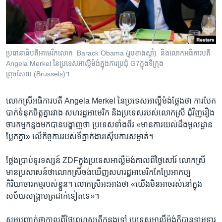
រចនា
សម្ព័ន្ធ​
Khmer English
រំលង​
និង​
បណ្តាញ​សង្គម
ចូល​
ប្រធានាធិបតី​​​អាមេរិក​​​លោក​​​ Barack Obama (រូប​​​ខាង​​​ស្ដាំ​​​) និង​​​លោក​​​អធិការបតី​​​
ទៅ​
Angela Merkel​​​ នៃ​​​ប្រទេស​​​អាល្លឺម៉ង់​​​ក្នុង​​​ការ​​​ប្រជុំ​​​ G7​​​ក្នុង​​​ទីក្រុង​​​​
កាន់​
ព្រុចសែល (Brussels​​​)​​​។
ទំព័រ​
ភាសា
ស្វែង​
លោក​ស្រី​អធិការបតី​ Angela Merkel​ នៃ​ប្រទេស​អាល្លឺម៉ង់​ថ្លែង​ថា​ ការ​បែក
រក
បាក់​ទំនុក​ចិត្ត​គ្នា​រវាង​ សហរដ្ឋអាមេរិក​ និង​ប្រទេស​របស់​លោក​ស្រី​ ជុំវិញ​រឿង​
ចារកម្ម​កន្លងមក​បាន​បង្ហាញ​ថា ​ប្រទេស​ទាំង​ពីរ «មាន​ការយល់​ដឹង​មូលដ្ឋាន​
ប្លែក​គ្នា​»​ លើ​កិច្ច​ការរបស់​ទីភ្នាក់ងារ​ស៊ើប​ការ​សម្ងាត់។
ថ្លែង​ប្រាប់​ទូរទស្សន៍​ ZDF​ក្នុង​ប្រទេស​អាល្លឺម៉ង់​កាល​ពី​ថ្ងៃ​សៅរ៍​ លោក​ស្រី​
មាន​ប្រសាសន៍​ថា​លោក​ស្រី​ចង់​ឃើញ​សហរដ្ឋ​អាមេរិក​កែប្រែ​អាកប្ប
កិរិយាចារកម្ម​របស់​ខ្លួន​។ លោក​ស្រី​អះអាង​ថា​ «យើង​មិន​អាច​រស់នៅ​ក្នុង​
សម័យ​សង្គ្រាម​ត្រជាក់​ទៀត​ទេ»​។​
សូម​បញ្ជាក់​ថា​កាល​ពី​ថ្ងៃ​ព្រហស្បតិ៍​កន្លង​ទៅ​ ប្រទេស​អាល្លឺម៉ង់​ក៏បាន​ទាមទារ​