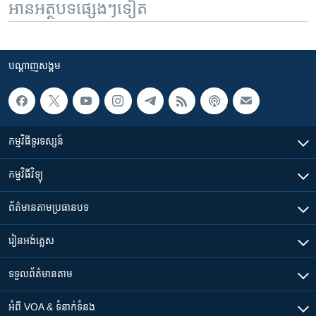
អានអត្ថបទផ្សេងៗទៀត
បណ្តាញ​សង្គម
កម្មវិធី​ទូរទស្សន៍
កម្មវិធី​វិទ្យុ
ព័ត៌មាន​តាមប្រធានបទ​
រៀន​​អង់គ្លេស
ទទួល​ព័ត៌មាន​តាម
អំពី​ VOA & ទំនាក់ទំនង