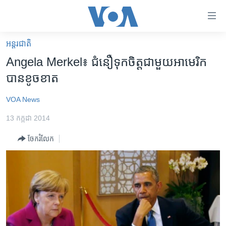
ភ្ជាប់​
ទៅ​
គេហទំព័រ​
អន្តរជាតិ
កម្ពុជា
ទាក់ទង
Angela Merkel​​​៖ ជំនឿ​​​ទុក​​​ចិត្ត​​​ជាមួយ​​​អាមេរិក​​​
រំលង​
អន្តរជាតិ
បាន​​​ខូចខាត
និង​
អាមេរិក
ចូល​
VOA News
ទៅ​​
ចិន
ទំព័រ​
13 កក្កដា 2014
ហេឡូវីអូអេ
ព័ត៌មាន​​
ចែករំលែក
តែ​
កម្ពុជាច្នៃប្រតិដ្ឋ
ម្តង
ព្រឹត្តិការណ៍ព័ត៌មាន
រំលង​
និង​
ទូរទស្សន៍ / វីដេអូ​
ចូល​
វិទ្យុ / ផតខាសថ៍
ទៅ​
ទំព័រ​
កម្មវិធីទាំងអស់