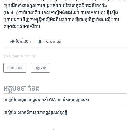
ឲ្យមេដឹកនាំ​ជាន់​ខ្ពស់​ចារកម្ម​របស់​អាមេរិក​នៅ​ក្នុង​ទីក្រុង​ប៊ែកឡាំង​
(Berlin)ចាក់ចេញ​ពី​ប្រទេស​អាល្លឺម៉ង់​ផង​ដែរ​។ ការ​ទាមទារ​នេះ​ធ្វើ​ឡើង​
ក្រោយ​រក​ឃើញ​ថាមន្ត្រី​អាល្លឺម៉ង់​ពីរ​នាក់​បាន​ធ្វើ​ការ​ឲ្យ​ទីភ្នាក់ងារ​ស៊ើប​ការ​
សម្ងាត់​របស់​អាមេរិក​៕
ចែករំលែក
Follow us
This item is part of
នយោបាយ
អន្តរជាតិ
អត្ថបទ​ទាក់ទង
អាល្លឺម៉ង់​​​បណ្ដេញ​​​មន្ត្រី​​​ជាន់​​​ខ្ពស់​​​ CIA​​​ អាមេរិក​​​ចេញ​​​ពី​​​ប្រទេស
អាល្លឺម៉ង់​ព្រមាន​ពីការ​ខូចខាត​ធ្ងន់​ធ្ងរ​ដល់​រុស្ស៊ី