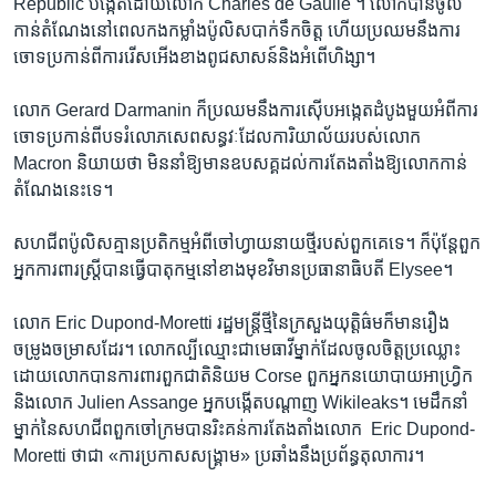
Republic ​បង្កើត​ដោយ​លោក​ Charles de Gaulle ។​ លោក​បាន​ចូល​
កាន់​តំណែង​នៅ​ពេល​កង​កម្លាំង​ប៉ូលិស​បាក់​ទឹកចិត្ត​ ហើយ​ប្រឈម​នឹង​ការ​
ចោទ​ប្រកាន់​ពី​ការ​រើស​អើង​ខាង​ពូជ​សាសន៍​និង​អំពើ​ហិង្សា។​
លោក ​Gerard Darmanin ​ក៏​ប្រឈម​នឹង​ការ​ស៊ើប​អង្កេត​ដំបូង​មួយ​អំពី​ការ​
ចោទ​ប្រកាន់​ពី​បទ​រំលោភ​សេព​សន្ធវៈ​ដែល​ការិយាល័យ​របស់​លោក ​
Macron ​និយាយ​ថា​ មិន​នាំ​ឱ្យ​មាន​ឧបសគ្គ​ដល់​ការ​តែងតាំង​ឱ្យ​លោក​កាន់​
តំណែង​នេះ​ទេ។​
សហជីព​ប៉ូលិស​គ្មាន​ប្រតិកម្ម​អំពី​ចៅហ្វាយ​នាយ​ថ្មី​របស់​ពួក​គេ​ទេ។​ ក៏​ប៉ុន្តែ​ពួក​
អ្នក​ការពារ​ស្ត្រី​បាន​ធ្វើ​បាតុកម្ម​នៅ​ខាង​មុខ​វិមាន​ប្រធានាធិបតី ​Elysee។​
លោក​ Eric Dupond-Moretti ​រដ្ឋ​មន្ត្រី​ថ្មី​នៃ​ក្រសួង​យុត្តិធ៌ម​ក៏​មាន​រឿង​
ចម្រូង​ចម្រាស​ដែរ។ លោក​ល្បី​ឈ្មោះ​ជា​មេធាវី​ម្នាក់​ដែល​ចូល​ចិត្ត​ប្រឈ្លោះ​
ដោយ​លោក​បាន​ការពារ​ពួក​ជាតិ​និយម ​Corse ពួក​អ្នក​នយោបាយ​អាហ្វ្រិក​
និង​លោក​ Julien Assange ​អ្នក​បង្កើត​បណ្តាញ​ Wikileaks។ ​មេ​ដឹកនាំ​
ម្នាក់​នៃ​សហជីព​ពួក​ចៅក្រម​បាន​រិះគន់​ការ​តែងតាំង​លោក ​ Eric Dupond-
Moretti ​ថា​ជា​ «ការ​ប្រកាស​សង្គ្រាម» ​ប្រឆាំង​នឹង​ប្រព័ន្ធ​តុលាការ។​