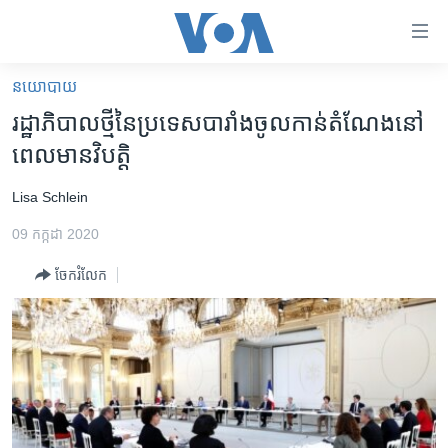
ភ្ជាប់​
ទៅ​
គេហទំព័រ​
នយោបាយ
កម្ពុជា
ទាក់ទង
រដ្ឋាភិបាល​ថ្មី​នៃ​ប្រទេស​បារាំង​​ចូល​កាន់​តំណែង​នៅ​
រំលង​
អន្តរជាតិ
ពេល​មាន​វិបត្តិ​
និង​
អាមេរិក
ចូល​
Lisa Schlein
ទៅ​​
ចិន
ទំព័រ​
09 កក្កដា 2020
ហេឡូវីអូអេ
ព័ត៌មាន​​
ចែករំលែក
តែ​
កម្ពុជាច្នៃប្រតិដ្ឋ
ម្តង
ព្រឹត្តិការណ៍ព័ត៌មាន
រំលង​
និង​
ទូរទស្សន៍ / វីដេអូ​
ចូល​
វិទ្យុ / ផតខាសថ៍
ទៅ​
ទំព័រ​
កម្មវិធីទាំងអស់