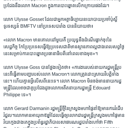
ប្រជែង​នឹង​លោក ​Macron ​ក្នុង​ការ​បោះឆ្នោត​លើក​ក្រោយ​ផង​ដែរ។​
លោក​ Ulysse Gosset​ ដែល​ជាអ្នកអត្ថាធិប្បាយនយោបាយ​ប្រចាំ​ប៉ុស្តិ៍
ទូរទស្សន៍ BMFTV នៅប្រទេសបារាំង បាន​និយាយ​ថា៖​
«លោក​ Macron ​មាន​គោលដៅ​មួយ​គឺ​ ប្រយុទ្ធ​នឹង​ដំណើរ​ធ្លាក់​ចុះ​នៃ​
សេដ្ឋកិច្ច​ កែប្រែ​ប្រទេស​ធ្វើ​ឱ្យ​ប្រទេស​ជាតិ​មាន​ស្ថានភាព​ល្អ​ជាង​ពេល​សព្វ​ថ្ងៃ​
នេះ​សម្រាប់​ការ​បោះឆ្នោត​ប្រធានាធិបតី​នៅ​ពេល​ខាង​មុខ»។​
លោក​ Ulysse Goss ​បាន​ថ្លែង​ទៀត​ថា៖ ​«ការងារ​របស់​នាយក​រដ្ឋមន្ត្រី​រូប​
នេះគឺ​ធ្វើតាម​បញ្ជា​របស់​លោក​ Macron។​ លោក​ត្រូវ​ដោះស្រាយ​វិបត្តិ​ទាំង
នេះ។​ ហើយ​គ្មាន​អ្វី​លើស​ពី​នេះ​ទេ។​ លោក ​Macron ​មិន​ចង់​មាន​នាយក​រដ្ឋ
មន្ត្រី​ដែល​អាច​ជា​គូ​ប្រជែង​ដូច​លោក​អតីត​នាយក​រដ្ឋមន្ត្រី ​Edouard
Philippe ​ទេ»។​
លោក​ Gerard Darmanin ​រដ្ឋមន្ត្រី​ថ្មី​នៃ​ក្រសួង​មហាផ្ទៃ​នាំ​ឱ្យ​មាន​ការ​រំជើប​
រំជួល។​លោក​មាន​អាយុ​៣៥​ឆ្នាំ​ដែល​ធ្វើ​ឲ្យ​លោក​ជា​រដ្ឋមន្ត្រី​ក្រសួង​មហាផ្ទៃ​មាន​
វ័យ​ក្មេង​ជាង​គេ​ក្នុង​ប្រព័ន្ធ​រដ្ឋាភិបាល​សាធារណ​រដ្ឋ​បារាំង​ហៅ​ថា Fifth