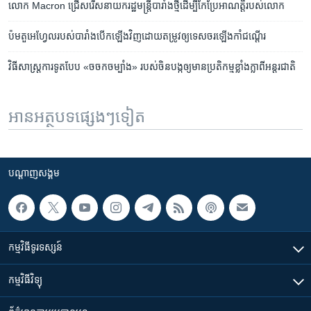
លោក​ Macron ​ជ្រើសរើស​នាយករដ្ឋមន្ត្រី​​បារាំង​ថ្មី​ដើម្បី​​​​កែប្រែ​អាណត្តិ​របស់​លោក
ប៉ម​​តួអេហ្វែលរបស់​បារាំង​បើក​ឡើង​វិញ​ដោយ​តម្រូវ​ឲ្យ​ទេសចរ​ឡើង​កាំ​ជណ្តើរ
វិធីសាស្ត្រ​ការទូត​បែប «ចចក​ចម្បាំង» របស់​ចិន​បង្ក​ឲ្យ​មាន​ប្រតិកម្ម​ខ្លាំងក្លា​ពី​អន្តរជាតិ
អានអត្ថបទផ្សេងៗទៀត
បណ្តាញ​សង្គម
កម្មវិធី​ទូរទស្សន៍
កម្មវិធី​វិទ្យុ