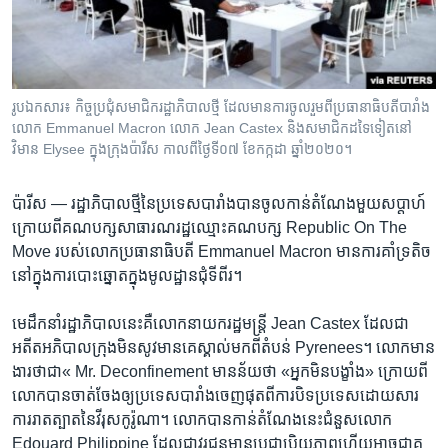
រចនា
សម្ព័ន្ធ​
Khmer English
រំលង​
និង​
បណ្តាញ​សង្គម
ចូល​
រូបឯកសារ៖ កិច្ចប្រជុំសមាជិករដ្ឋាភិបាលថ្មី ដែលមានការចូលរួមពីប្រធានាធិបតីបារាំង
ទៅ​
លោក Emmanuel Macron លោក Jean Castex និងសមាជិកដទៃទៀតនៅ
កាន់​
វិមាន Elysee ក្នុងក្រុងប៉ារីស កាលពីថ្ងៃទី០៧ ខែកក្កដា ឆ្នាំ២០២០។
ទំព័រ​
ភាសា
ស្វែង​
ប៉ារីស —
រដ្ឋាភិបាល​ថ្មី​នៃ​ប្រទេស​បារាំង​បាន​ចូល​កាន់​តំណែង​មួយ​សប្តាហ៍​
រក
ក្រោយ​ពី​គណបក្ស​សាធារណ​រដ្ឋ​ឈ្មោះ​គណបក្ស​ Republic On The
Move ​របស់​លោក​ប្រធានាធិបតី ​Emmanuel Macron ​មាន​ការ​គាំទ្រ​តិច​
នៅ​ក្នុង​ការ​បោះឆ្នោត​ក្នុង​មូលដ្ឋាន​ជុំ​ទីពីរ។​
មេ​ដឹកនាំ​រដ្ឋាភិបាល​នេះ​គឺ​លោក​នាយក​រដ្ឋមន្ត្រី ​Jean Castex ​ដែល​ជា​
អតីត​អភិបាល​ក្រុង​មិន​សូវ​មាន​គេ​ស្គាល់​មក​ពី​តំបន់​ Pyrenees។​ លោក​មាន​
ងារ​ថា​ជា​« Mr. Deconfinement ​មាន​ន័យ​ថា​ «អ្នក​មិន​បង្ខាំង»​ ក្រោយ​ពី​
លោក​បាន​ចាត់​ចែង​ឲ្យ​ប្រទេស​បារាំង​ចេញ​ផុត​ពី​ការ​បិទ​ប្រទេស​ដោយសារ​
ការ​រាតត្បាត​នៃ​វីរុស​កូរ៉ូណា។​ លោក​បាន​កាន់​តំណែង​នេះ​ជំនួស​លោក​
Edouard Philippine ​ដែល​ជា​វរជន​មាន​ប្រជាប្រិយភាព​ហើយ​អាច​ជា​គូ​