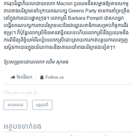
ការ​រុះ​រើ​រដ្ឋាភិបាល​ដោយ​លោក ​Macron ​ប្រឈម​នឹង​សម្ពាធ​ឱ្យ​មាន​សកម្ម​
ភាព​ខាង​បរិស្ថាន​នៅ​ក្រោយ​គណបក្ស​ Greens Party ​មាន​ការ​គាំទ្រ​ច្រើន​
នៅ​ក្នុង​ការ​បោះឆ្នោត​ក្រុង។​ លោក​ស្រី​ Barbara Pompili​ ជា​សហ​អ្នក​
បង្កើត​គណបក្ស​ការ​ពារ​បរិស្ថាន​នេះ​និង​ជា​រដ្ឋ​លេខាធិការ​សម្រាប់​កិច្ចការ​ជីវ
ចម្រុះ។ ​ក៏​ប៉ុន្តែ​លោក​ស្រី​មិន​មាន​ឥទ្ធិពល​ទេ​ហើយ​លោកស្រី​នឹង​ប្រឈម​នឹង​
ការ​ពិនិត្យ​ពិច័្ចយ​អំពី​របៀប​លោកស្រី​ដោះស្រាយ​ការ​កាត់​បន្ថយ​ការ​បញ្ចេញ​
ឧស្ម័ន​កាបោន​ក្នុង​បរិយាកាស​និង​គោល​ដៅ​ខាង​បរិស្ថាន​ឯ​ទៀតៗ។​
ប្រែសម្រូល​ដោយ​លោក​ ឈឹម សុមេធ​
ចែករំលែក
Follow us
This item is part of
នយោបាយ
អន្តរជាតិ
អត្ថបទ​ទាក់ទង