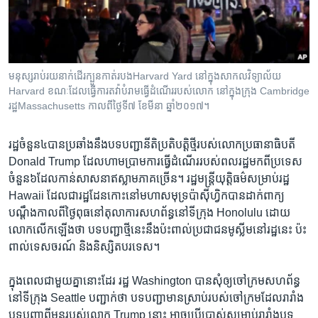
រចនា
សម្ព័ន្ធ​
Khmer English
រំលង​
និង​
បណ្តាញ​សង្គម
ចូល​
មនុស្ស​រាប់រយ​នាក់​ដើរ​ក្បួន​កាត់​របងHarvard Yard នៅ​ក្នុង​សាកលវិទ្យាល័យ
ទៅ​
Harvard ខណៈ​ដែល​ធ្វើ​ការ​តវ៉ា​បំរាម​ធ្វើ​ដំណើរ​របស់​លោក នៅ​ក្នុង​ក្រុង Cambridge
កាន់​
រដ្ឋMassachusetts កាលពី​ថ្ងៃទី៧ ខែមីនា ឆ្នាំ២០១៧។
ទំព័រ​
ភាសា
ស្វែង​
រដ្ឋ​ចំនួន​៤បាន​ប្រឆាំង​នឹងបទ​បញ្ជា​នីតិប្រតិបត្តិ​ថ្មី​របស់​លោក​ប្រធានាធិបតី​
រក
Donald Trump ​ដែល​ហាមប្រាម​ការ​ធ្វើ​ដំណើរ​របស់​ពលរដ្ឋ​មក​ពី​ប្រទេស​
ចំនួន៦​ដែល​កាន់​សាសនា​ឥស្លាម​ភាគ​ច្រើន។ ​រដ្ឋមន្ត្រី​យុត្តិធម៌​សម្រាប់​រដ្ឋ​
Hawaii ដែល​ជា​រដ្ឋ​ដែន​កោះ​នៅ​មហា​សមុទ្រ​ប៉ាស៊ីហ្វិកបាន​ដាក់​ពាក្យ​
បណ្តឹង​កាលពី​ថ្ងៃពុធ​នៅ​តុលាការ​សហព័ន្ធ​នៅ​ទីក្រុង ​Honolulu ដោយ​
លោក​លើក​ឡើង​ថា ​បទ​បញ្ជា​ថ្មី​នេះ​នឹង​ប៉ះពាល់​ប្រជាជន​មូស្លីម​នៅ​រដ្ឋ​នេះ ​ប៉ះ
ពាល់​ទេសចរណ៍ ​និង​និស្សិត​បរទេស។​
ក្នុង​ពេល​ជាមួយគ្នា​នោះ​ដែរ​ រដ្ឋ Washington ​បាន​សុំ​ឲ្យ​ចៅក្រម​សហព័ន្ធ​
នៅ​ទីក្រុង ​Seattle បញ្ជាក់​ថា ​បទបញ្ជា​មាន​ស្រាប់​របស់​ចៅក្រម​ដែល​រារាំង​
បទបញ្ជា​ពី​មុន​របស់​លោក ​Trump ​នោះ ​អាច​ប្រើប្រាស់​សម្រាប់​រារាំង​បទ​