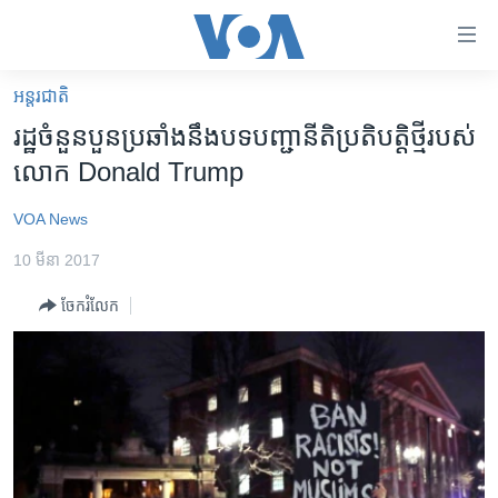
ភ្ជាប់​
ទៅ​
គេហទំព័រ​
អន្តរជាតិ
កម្ពុជា
ទាក់ទង
រដ្ឋ​ចំនួន​បួន​ប្រឆាំង​នឹង​​បទ​បញ្ជា​នីតិប្រតិបត្តិ​ថ្មី​របស់​
រំលង​
អន្តរជាតិ
លោក​ Donald Trump
និង​
អាមេរិក
ចូល​
VOA News
ទៅ​​
ចិន
ទំព័រ​
10 មីនា 2017
ហេឡូវីអូអេ
ព័ត៌មាន​​
ចែករំលែក
តែ​
កម្ពុជាច្នៃប្រតិដ្ឋ
ម្តង
ព្រឹត្តិការណ៍ព័ត៌មាន
រំលង​
និង​
ទូរទស្សន៍ / វីដេអូ​
ចូល​
វិទ្យុ / ផតខាសថ៍
ទៅ​
ទំព័រ​
កម្មវិធីទាំងអស់