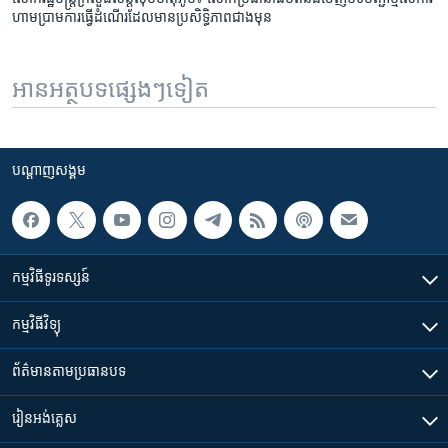
ហាមប្រាម​ការ​ធ្វើ​ដំណើរ​ដែល​មាន​ប្រសិទ្ធិភាព​ជាង​មុន
អានអត្ថបទផ្សេងៗទៀត
បណ្តាញ​សង្គម
កម្មវិធី​ទូរទស្សន៍
កម្មវិធី​វិទ្យុ
ព័ត៌មាន​តាមប្រធានបទ​
រៀន​​អង់គ្លេស