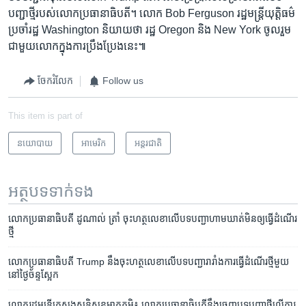
បញ្ជាថ្មី​របស់​លោក​ប្រធានាធិបតី។​ លោក Bob Ferguson ​រដ្ឋ​មន្ត្រី​យុត្តិធម៌​
ប្រចាំរដ្ឋ​ Washington ​និយាយ​ថា ​រដ្ឋ Oregon និង New York ​ចូលរួម​
ជាមួយលោក​ក្នុង​ការ​ប្រឹងប្រែង​នេះ៕
ចែករំលែក
Follow us
This item is part of
នយោបាយ
អាមេរិក​
អន្តរជាតិ
អត្ថបទ​ទាក់ទង
លោក​ប្រធានាធិបតី ដូណាល់​ ត្រាំ ចុះ​ហត្ថលេខា​លើ​បទបញ្ជា​ហាម​ឃាត់​មិន​ឲ្យ​ធ្វើ​ដំណើរ​
ថ្មី
លោក​ប្រធានាធិបតី Trump នឹង​ចុះ​ហត្ថលេខា​លើ​បទ​បញ្ជា​រារាំង​ការ​ធ្វើ​ដំណើរ​ថ្មី​មួយ​
នៅ​ថ្ងៃ​ច័ន្ទ​ស្អែក
លោក​រដ្ឋ​មន្រ្តី​ក្រសួង​សន្តិសុខ​មាតុភូមិ៖ លោក​ប្រធានាធិបតី​នឹង​ចេញ​បទបញ្ជា​ថ្មី​លើ​ការ​