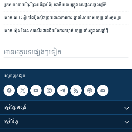
អ្នក​នយោបាយ​ខ្មែរ​ខ្វែង​មតិ​គ្នា​អំពី​ប្រជាធិបតេយ្យ​ក្នុង​សារ​ជូនពរ​ចូលឆ្នាំ​ថ្មី
លោក សម រង្ស៊ី​ទៅ​ជប៉ុន​សុំ​ឱ្យ​ជួយ​ធានា​ការបោះឆ្នោត​ដែល​មាន​បក្ស​ប្រឆាំង​ចូលរួម
លោក ហ៊ុន សែន សរសើរ​ជោគជ័យ​នៃ​ការកម្ចាត់​បក្ស​ប្រឆាំង​ក្នុង​សារ​ឆ្នាំ​ថ្មី
អានអត្ថបទផ្សេងៗទៀត
បណ្តាញ​សង្គម
កម្មវិធី​ទូរទស្សន៍
កម្មវិធី​វិទ្យុ