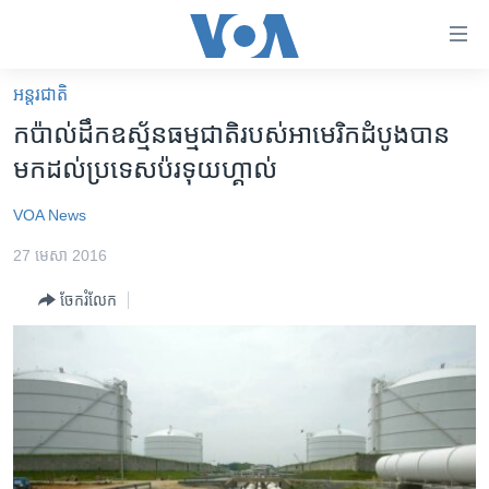
ភ្ជាប់​
ទៅ​
គេហទំព័រ​
អន្តរជាតិ
កម្ពុជា
ទាក់ទង
កប៉ាល់ដឹកឧស្ម័ន​ធម្មជាតិ​របស់​អាមេរិក​ដំបូង​បាន​
រំលង​
អន្តរជាតិ
មក​ដល់​ប្រទេស​ប៉រទុយហ្គាល់
និង​
អាមេរិក
ចូល​
VOA News
ទៅ​​
ចិន
ទំព័រ​
27 មេសា 2016
ហេឡូវីអូអេ
ព័ត៌មាន​​
ចែករំលែក
តែ​
កម្ពុជាច្នៃប្រតិដ្ឋ
ម្តង
ព្រឹត្តិការណ៍ព័ត៌មាន
រំលង​
និង​
ទូរទស្សន៍ / វីដេអូ​
ចូល​
វិទ្យុ / ផតខាសថ៍
ទៅ​
ទំព័រ​
កម្មវិធីទាំងអស់