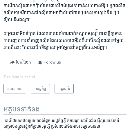
ការ​ដឹក​ឧស្ម័ន​តាម​កប៉ាល់​នេះ​ជា​លើក​ដំបូង​ទៅ​កាន់​សហភាព​អឺរ៉ុប អ្នក​ផលិត​
ឧស្ម័ន​អាមេរិក​បាន​នាំឧស្ម័ន​តាម​កប៉ាល់​ទៅ​កាន់​ប្រទេស​អាហ្សង់ទីន ប្រេ
ស៊ីល និង​ឥណ្ឌា។
ជម្លោះ​នៅ​អ៊ុយក្រែន ដែល​ឈាន​ដល់​ការ​ដាក់​ទណ្ឌកម្ម​រុស្ស៉ី បាន​ធ្វើ​ឲ្យ​មាន​
ការ​បញ្ឈប់​ការ​នាំ​ចេញ​ឧស្ម័ន​ដែល​សហភាព​អឺរ៉ុប​ពឹង​លើ​ឧស្ម័ន​ដល់​ទៅ​មួយ​
ភាគ​បី​នោះ តែ​បាន​បើក​ទីផ្សារ​សម្រាប់​អ្នក​នាំ​ចេញ​ពី​ស.រ.អា​វិញ៕
ចែករំលែក
Follow us
This item is part of
នយោបាយ
សេដ្ឋកិច្ច
អន្តរជាតិ
អត្ថបទ​ទាក់ទង
ទោះ​បីជា​មាន​ផល​ប្រយោជន៍​ផ្នែក​សេដ្ឋកិច្ច​ក្តី​ ក៏​ការ​ស្ថាបនា​បំពង់​ឧស្ម័ន​រួម​របស់​កូរ៉េ​
សម្រាប់​បង្ហូរ​ឧស្ម័ន​ពី​ប្រទេស​រុស្សី​ ប្រហែល​ជា​មិន​អាច​សម្រេច​បាន​ទេ