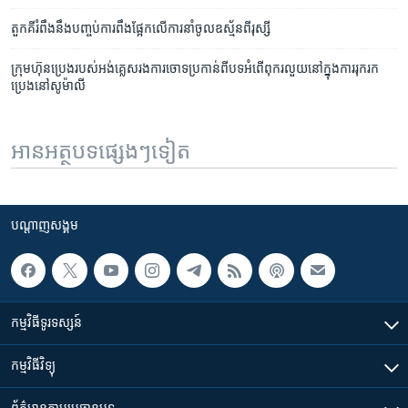
​តួកគី​រំពឹង​នឹង​បញ្ចប់​ការ​ពឹង​ផ្អែក​លើ​ការ​នាំ​ចូល​ឧស្ម័ន​ពី​រុស្សី
ក្រុមហ៊ុន​ប្រេង​របស់​អង់គ្លេស​រង​ការ​ចោទ​ប្រកាន់​ពី​បទ​អំពើ​ពុករលួយ​នៅ​ក្នុង​ការ​រុករក​
ប្រេង​នៅ​សូម៉ាលី
អានអត្ថបទផ្សេងៗទៀត
បណ្តាញ​សង្គម
កម្មវិធី​ទូរទស្សន៍
កម្មវិធី​វិទ្យុ
ព័ត៌មាន​តាមប្រធានបទ​