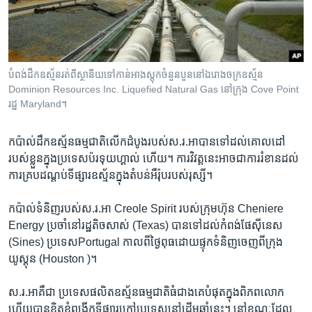
រចនា
សម្ព័ន្ធ​
Khmer English
រំលង​
និង​
បណ្តាញ​សង្គម
ចូល​
បំពង់​ដឹក​ឧស្ម័ន​រត់​ពី​ស្ថានីយ​ទៅ​កាន់​អាង​ស្តុកចំនួន​បួន​​នៅ​ឯ​រោងចក្រ​​ឧស្ម័ន​
ទៅ​
Dominion Resources Inc. Liquefied Natural Gas នៅ​ក្រុង Cove Point
កាន់​
រដ្ឋ​ Maryland។
ទំព័រ​
ភាសា
ស្វែង​
កប៉ាល់​ដឹក​ឧស្ម័នធម្មជាតិ​លើក​ដំបូង​របស់​ស.រ.អា​បាន​ទៅ​ដល់​គោលដៅ​
រក
របស់​ខ្លួន​ក្នុង​ប្រទេស​ប៉រទុយហ្គាល់ ហើយ។ ការ​វិវត្ត​នេះ​អាច​ជា​ការ​រំខាន​ដល់​
ការ​គ្របដណ្តប់​ទីផ្សារ​ឧស្ម័ន​ក្នុង​តំបន់​អឺរ៉ុប​របស់​រុស្សី។
កប៉ាល់​ទំនិញ​របស់​ស.រ.អា Creole Spirit របស់​ក្រុមហ៊ុន Cheniere
Energy ប្រចាំ​នៅ​រដ្ឋ​តិចសាស់ (Texas) បាន​ទៅ​ដល់​កំពង់ផែស៊ីនេស
(Sines) ប្រទេសPortugal កាល​ពី​ថ្ងៃ​ពុធ​ដោយ​ផ្ទុក​ទំនិញ​ចេញ​ពី​ក្រុង​
យូស្តុន (Houston )។
ស.រ.អា​គឺ​ជា ប្រទេស​ផលិត​ឧស្ម័ន​ធម្មជាតិ​ធំ​ជាង​គេ​បំផុត​ក្នុង​ពិភពលោក
ហើយ​បាន​ខិតខំ​ពង្រីក​ទីផ្សារ​ក្រៅ​ប្រទេស​នៅ​ដើម​ឆ្នាំ​នេះ។ នៅ​ខណៈ​ដែល​