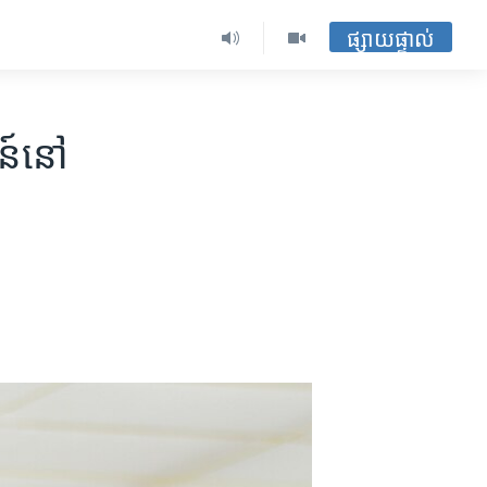
ផ្សាយផ្ទាល់
ន៍​នៅ​