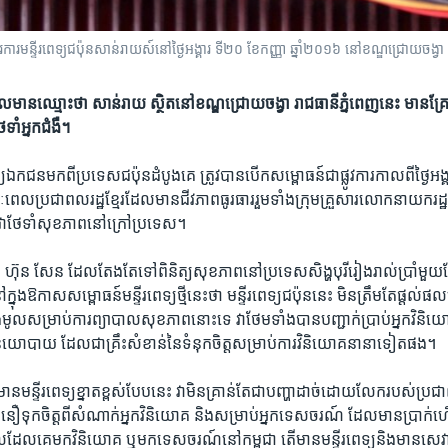
ណើរការមន្ទីរពេទ្យជប៉ុនសាន់រាយស៍នៅថ្ងៃអង្គារ ទី២០ ខែកញ្ញា ឆ្នាំ២០១៦ នៅខណ្ឌជ្រោយចង
មី​​ដែល​មាន​ឈ្មោះ​ថា ​សាន់រាយ ស្ថិត​នៅ​ខណ្ឌ​ជ្រោយ​ចង្វា រាជធានី​ភ្នំពេញ​​នេះ ​មាន​គ្រ
ាំ​អ្នក​ជំងឺ។
ទ្យ​ឯកជន​មកពី​ប្រទេស​ជប៉ុនដំបូង​គេ ត្រូវ​បាន​បើក​សម្ពោធន៍​ជា​ផ្លូវការ​កាលពី​ថ្ងៃ​អង្គា
ៈ​ពេល​ប្រជាពលរដ្ឋ​ខ្មែរ​ដែល​មាន​ជីវភាព​ធូរធារ​រួម​ទាំង​ក្រុម​គ្រួសារ​លោក​នាយក​រដ្ឋ​ម
វា​ថែទាំ​សុខភាព​នៅ​ក្រៅ​ប្រទេស។​
​ ហ៊ុន សែន​ ដែល​តែងតែ​ទៅ​ពិនិត្យ​សុខភាព​នៅ​ប្រទេស​សិង្ហបុរី​រៀង​រាល់​ប្រាំ​មួយ​ខ
្នុង​ឱកាស​សម្ពោធន៍​មន្ទីរ​ពេទ្យ​ថ្មី​នេះ​ថា មន្ទីរ​ពេទ្យ​ជប៉ុន​នេះ ​មិន​ត្រឹម​តែផ្ដល់
ំង​មូល​សម្រាប់​ការ​ព្យាបាល​សុខភាព​នោះ​ទេ​ វា​ថែម​ទាំង​បាន​បញ្ជាក់​ប្រាប់​អ្នក​វិនិយោគ
​នយោបាយ​ ដែល​ជា​គ្រឹះ​សំខាន់នៃ​ទំនុក​ចិត្តសម្រាប់​ការ​វិនិយោគ​នានា​ទៀត​ផង។​
្ទីរ​ពេទ្យ​ខ្នាត​ខ្ពស់​បែប​នេះ​ វា​មិន​គ្រាន់​តែ​ជា​បញ្ហា​ដាច់​ដោយ​លែក​របស់​ប្រជា
ជំនឿ​ទុក​ចិត្ត​ពី​សំណាក់​អ្នក​វិនិយោគ​ និង​សម្រាប់​អ្នក​ទេសចរណ៍ ដែល​មាន​ប្រាក់​
េល​ដែល​គេ​មក​វិនិយោគ​ ឬ​មក​ទេសចរណ៍​នៅ​កម្ពុជា​ តើ​មាន​មន្ទីរ​ពេទ្យ​និង​មាន​សេវា​គ្រ