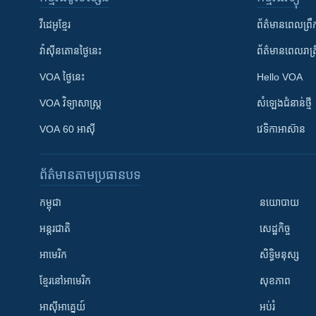
វីដេអូ​ខ្មែរ
ព័ត៌មាន​ពេល​ព្រឹ
វ៉ាស៊ីនតោន​ថ្ងៃ​នេះ
ព័ត៌មាន​​ពេល​រាត្រ
VOA ថ្ងៃនេះ
Hello VOA
VOA ​វិទ្យាសាស្ត្រ
សំឡេង​ជំនាន់​ថ្មី
VOA 60 អាស៊ី
វេទិកា​អាស៊ាន
ព័ត៌មាន​តាមប្រធានបទ​
កម្ពុជា
នយោបាយ
អន្តរជាតិ
សេដ្ឋកិច្ច
អាមេរិក
សិទ្ធិមនុស្ស
ខ្មែរ​នៅអាមេរិក
សុខភាព
អាស៊ីអាគ្នេយ៍
អប់រំ