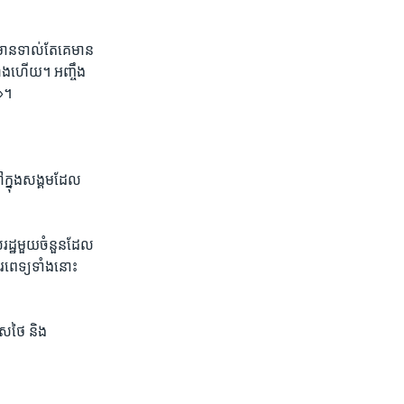
​មាន​ទាល់​តែ​គេ​មាន​
៉ុណ្ណឹង​ហើយ។ ​អញ្ចឹង​
ា»។
​ក្នុង​សង្គម​ដែល​
រដ្ឋ​មួយ​ចំនួន​ដែល​
ទីរពេទ្យទាំង​នោះ
ស​ថៃ​ និង​