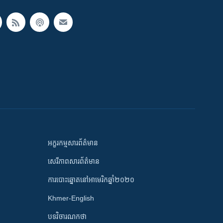
អក្ខរកម្មសារព័ត៌មាន
សេរីភាពសារព័ត៌មាន
ការបោះឆ្នោតនៅអាមេរិកឆ្នាំ២០២០
Khmer-English
បទវិចារណកថា