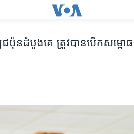
ទ្យ​ជប៉ុន​ដំបូង​គេ ត្រូវ​បាន​បើក​សម្ពោធ