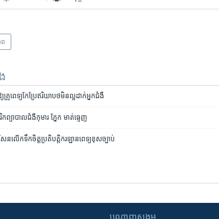
ាព
ទង
គ្រូពេទ្យ​កែប្រែ​ឥរិយាបថ​មិន​ល្អ​ដាក់​អ្នក​ជំងឺ
ព្យាបាល​ជំងឺ​កុមារ​ ភ្នែក មាត់​ធ្មេញ
លើក​ទឹក​ចិត្ត​​​ប្រតិបត្តិករ​​ឡាន​ពេទ្យ​ខុសច្បាប់​
បណ្តាញ​សង្គម