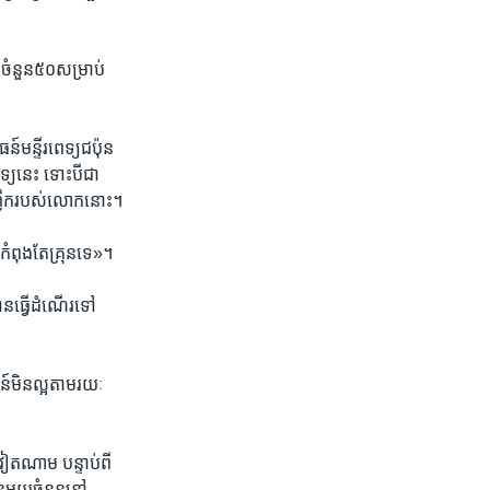
​ចំនួន​៥០​សម្រាប់​
៍​មន្ទីរពេទ្យ​ជប៉ុន
ទ្យ​នេះ​ ទោះបី​ជា​
មាញឹក​របស់​លោក​នោះ។
ំ​កំពុង​តែ​គ្រុន​ទេ»។
ន​ធ្វើ​ដំណើរទៅ​
​មិន​ល្អ​តាម​រយៈ​
​វៀតណាម បន្ទាប់​ពី​
​មួយ​ចំនួន​នៅ​