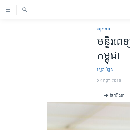
ភ្ជាប់​
ទៅ​
គេហទំព័រ​
ស្វែង​
កម្ពុជា
រក
សុខភាព
ទាក់ទង
អន្តរជាតិ
មន្ទីរ​ពេ
រំលង​
និង​
អាមេរិក
កម្ពុជា
ចូល​
ចិន
ទៅ​​
ទំព័រ​
ហេឡូវីអូអេ
ឡេង ឡែន
ព័ត៌មាន​​
កម្ពុជាច្នៃប្រតិដ្ឋ
22 កញ្ញា 2016
តែ​
ម្តង
ព្រឹត្តិការណ៍ព័ត៌មាន
ចែករំលែក
រំលង​
ទូរទស្សន៍ / វីដេអូ​
និង​
ចូល​
វិទ្យុ / ផតខាសថ៍
ទៅ​
កម្មវិធីទាំងអស់
ទំព័រ​