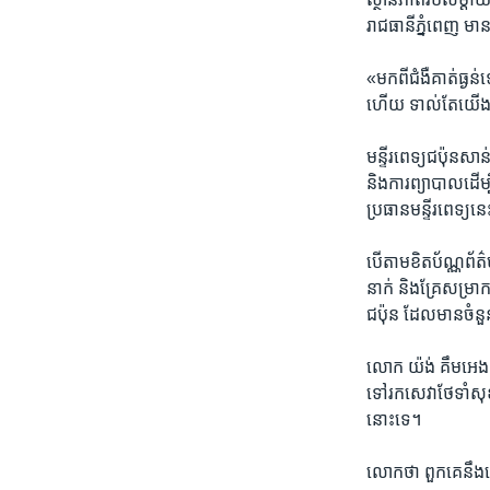
រាជធានី​ភ្នំពេញ​ មាន​ត
«មក​ពី​ជំងឺ​គាត់​ធ្ងន់
ហើយ​ ទាល់​តែ​យើង​យក
មន្ទីរ​ពេទ្យ​ជប៉ុន​សាន
និង​ការ​ព្យាបាលដើម្បី
ប្រធាន​មន្ទីរ​ពេទ្យ
បើ​តាម​ខិត​ប័ណ្ណ​ព័ត
នាក់​ និងគ្រែ​សម្រា
ជប៉ុន​ ដែល​មាន​ចំនួន
​លោក ​យ៉ង់​ គឹម​អេង​
ទៅ​រក​សេវា​ថែទាំ​សុ
នោះ​ទេ។
លោក​ថា​ ពួកគេ​នឹង​នៅ