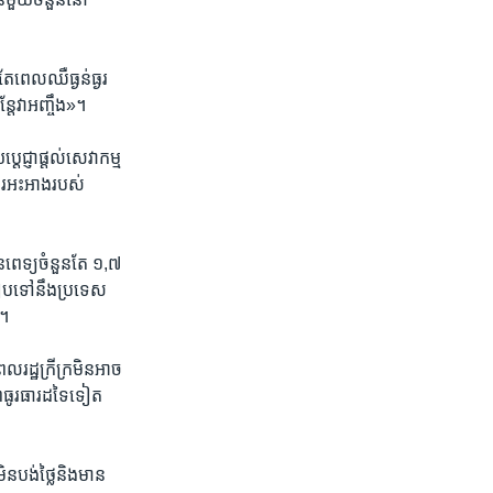
តែ​ពេល​ឈឺ​ធ្ងន់ធ្ងរ​
តែ​វា​អញ្ចឹង»។
េជ្ញា​ផ្ដល់​សេវា​កម្ម​
ការ​អះអាង​របស់​
​ពេទ្យ​ចំនួន​តែ​ ១,៧​
ធៀបទៅ​នឹង​ប្រទេស​
។​
ដ្ឋ​ក្រី​ក្រ​មិន​អាច​
ព​ធូរធារ​ដទៃ​ទៀត​
​បង់​ថ្លៃ​និង​មាន​