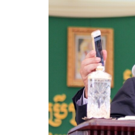
រចនា
សម្ព័ន្ធ​
រំលង​
និង​
ចូល​
ទៅ​
កាន់​
ទំព័រ​
ស្វែង​
រក