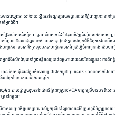
។
្មីដែល​មាន​ឈ្មោះ​ថា ​សាន់រាយ ស្ថិត​នៅ​ខណ្ឌ​ជ្រោយ​ចង្វា រាជធានី​ភ្នំពេញនេះ ​មាន​គ្រែ
ាំ​អ្នក​ជំងឺ។
ង​ទៅ​កាន់​និស្សិត​ពេទ្យ​រាប់​សិប​នាក់ និង​ដៃ​គូរ​អភិវឌ្ឍន៍​ជប៉ុន​នា​ឱកាស​សម្ពោធន
ាក់​ចំនួន​៣៥​លាន​ដុល្លារ​នេះថា​ លោក​ប្រាថ្នា​ចង់​ក្លាយ​ជា​អ្នក​ជំងឺ​ដំបូង​គេ​នៃ​មន្ទីរពេ
ង​បញ្ជាក់​ថា​ លោក​នឹង​ត្រឡប់​មក​គេហដ្ឋាន​លោក​វិញ​ដើម្បី​បំពេញ​ការ​ងារ​ដ៏​ម
ាយ​ជា​អ្នក​ជំងឺ​លើ​ក​ដំបូង​នៅ​ក្នុង​មន្ទីរ​ពេទ្យ​នេះ​តែ​ម្ដង។​ដោយសារតែ​ឥឡូវ​នេះ​ ការពិត​ខ្ញុ
រី ហ៊ុន សែន​ ស្ថិត​នៅ​ក្នុង​ចំណោម​ប្រជា​ជន​កម្ពុជា​ប្រមាណ​២២០០០០​នាក់​ដែល​បា
នៅ​ក្រៅ​ប្រទេស​ជា​រៀង​រាល់​ឆ្នាំ។​
ាយុ៤៧​ ជា​មេផ្ទះ​មួយ​រូប​នៅ​រាជធានីភ្នំពេញ​ប្រាប់​VOA ថា​អ្នកស្រីមាន​បទ​ពិសោធន៍
ទ្យ​នៅ​កម្ពុជា។
រី​បាន​សម្រេច​ចិត្ត​យក​ម្ដាយ​របស់​អ្នកស្រី​ទៅ​ព្យាបាល​នៅ​ទីក្រុង​ហូជីមិញ​ប្រទេស
អ្នកស្រី​មាន​សភាព​ធ្ងន់ធ្ងរ នៅ​គ្រា​ដែល​ការ​ចំណាយ​ពេលព្យាបាល​នៅ​គ្លីនិក​ឯកជន