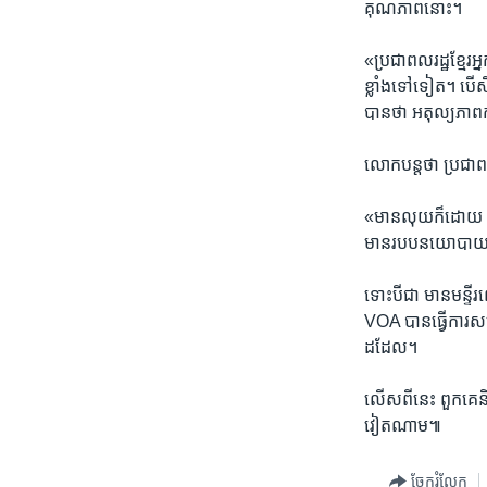
គុណភាព​នោះ។
«ប្រជា​ពលរដ្ឋ​ខ្មែរ​អ
ខ្លាំង​ទៅ​ទៀត។​ បើ​សិន​គ
បាន​ថា អតុល្យភាពកា
លោក​បន្ត​ថា ប្រជា​ពលរ
​«មាន​លុយ​ក៏​ដោយ​ ត្
មាន​របប​នយោបាយ​តែ​ម
ទោះ​បី​ជា​ មាន​មន្ទី
VOA​ បាន​ធ្វើការ​សម
ដដែល។
លើស​ពី​នេះ​ ពួក​គេ​
វៀតណាម៕​
ចែករំលែក