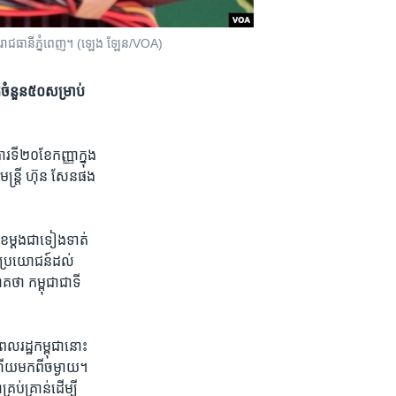
្វា រាជធានីភ្នំពេញ។ (ឡេង ឡែន/VOA)
ែ​ចំនួន​៥០​សម្រាប់​
រ​ទី​២០​ខែ​កញ្ញាក្នុង​
ន្រ្តី​ ហ៊ុន សែន​ផង ​
ែ​ម្ដង​ជា​ទៀងទាត់​
​ផល​ប្រយោជន៍​ដល់
​ថា​ កម្ពុជា​ជា​ទី
ពលរដ្ឋ​កម្ពុជា​នោះ​
ហើយ​មក​ពី​ចម្ងាយ។​
ប់​គ្រាន់​ដើម្បី​