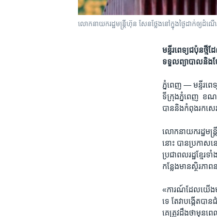
លោកនាយករដ្ឋមន្រ្តីហ៊ុន សែនថ្លែងនៅក្នុងថ្ងៃដាក់ឲ្យដំ
មន្ទីរ​ពេទ្យ​ជប៉ុន​ថ្
ទទួល​ព្យាបាល​និង​ថែទ
ភ្នំពេញ —
មន្ទីរ​ពេ
ទីក្រុង​ភ្នំពេញ ​ ​ខណ
បាន​និង​កំពុង​រក​សេ
លោក​នាយក​រដ្ឋមន្រ្តី
នោះ​ ​បាន​ប្រកាស​នៅ​ក
ប្រជា​ពលរដ្ឋ​ខ្មែរ​ទា
កន្លែង​មាន​ស្ថិរភាព
«ការណ៍ដែល​យើង​មាន​មន
ទេ តែ​វា​បង្កើត​បាន​
គេ​ត្រូវ​ដឹង​ថា​មុន​ព