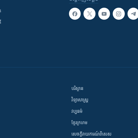
ក
ី
បរិស្ថាន
វិទ្យាសាស្រ្ត
វប្បធម៌
ខ្មែរក្រហម
សេចក្តីរាយការណ៍ពិសេស