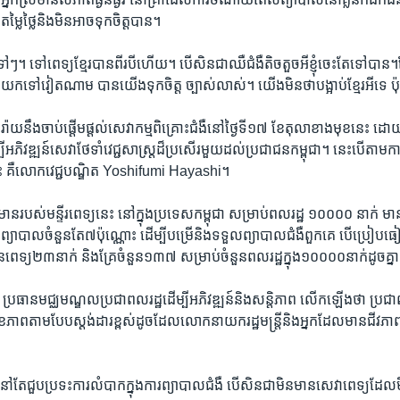
ម្លៃ​ថ្លៃ​និង​មិន​អាច​ទុកចិត្ត​បាន។​
​ទៅៗ។​ ទៅ​ពេទ្យ​ខ្មែរ​បាន​ពីរ​បី​ហើយ។​ បើ​សិន​ជា​ឈឺ​ជំងឺ​តិចតួច​អី​ខ្ញុំ​ចេះ​តែ​ទៅ​បាន។
​ទៅ​វៀតណាម បាន​យើង​ទុក​ចិត្ត ច្បាស់​លាស់។​ យើង​មិន​ថា​បង្អាប់​ខ្មែរ​អី​ទេ ប៉ុន្
់រ៉ាយនឹង​ចាប់​ផ្ដើម​ផ្ដល់​សេវាកម្ម​ពិគ្រោះ​ជំងឺ​នៅ​ថ្ងៃ​ទី​១៧ ខែ​តុលា​ខាង​មុខ​នេះ​ ដោយ​ប្ដ
​អភិវឌ្ឍន៍​សេវា​ថែទាំ​វេជ្ជសាស្ត្រ​ដ៏​ប្រសើរ​មួយ​ដល់ប្រជា​ជន​កម្ពុជា។​ ​នេះ​បើ​តាម​
​នេះ​ គឺ​លោក​វេជ្ជបណ្ឌិត Yoshifumi​ Hayashi។​
៌មាន​របស់​មន្ទីរ​ពេទ្យ​នេះ នៅ​ក្នុង​ប្រទេស​កម្ពុជា​ សម្រាប់​ពលរដ្ឋ​ ១០០០០ នាក់​ មាន
ក​ព្យាបាល​ចំនួន​តែ​៧​ប៉ុណ្ណោះ ដើម្បី​បម្រើ​និង​ទទួល​ព្យាបាល​ជំងឺ​ពួកគេ បើ​ប្រៀប
​ពេទ្យ​២៣នាក់​ និង​គ្រែ​ចំនួន​១៣៧​ សម្រាប់​ចំនួន​ពលរដ្ឋ​ក្នុង​១០០០០​នាក់​ដូចគ្នា
 ប្រធាន​មជ្ឈ​មណ្ឌល​ប្រជាពលរដ្ឋ​ដើម្បី​អភិវឌ្ឍន៍​និង​សន្តិភាព​ លើកឡើង​ថា​ ប្រជាពលរ
ខភាពតាម​បែប​ស្តង់ដារ​ខ្ពស់​ដូចដែល​លោក​នាយក​រដ្ឋ​មន្ត្រី​និងអ្នក​ដែល​មាន​ជីវភា
​តែ​ជួប​ប្រទះ​ការ​លំបាក​ក្នុង​ការ​ព្យាបាល​ជំងឺ បើ​សិន​ជា​មិន​មាន​សេវា​ពេទ្យ​ដែល​មិន