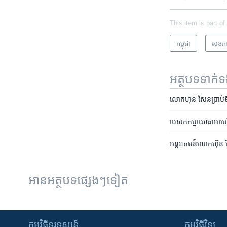
This item is part of
កម្ពុជា
សុខភ
អត្ថបទ​ទាក់
លោក​ហ៊ុន សែន​ប្រាប់​ឱ្យ​
បេសកកម្ម​យោធា​អាមេរិក​
អន្តរាគមន៍​លោក​ហ៊ុន សែន​
អានអត្ថបទផ្សេងៗទៀត
កម្មវិធី​ទូរទស្សន៍
កម្មវិធី​វិទ្យុ