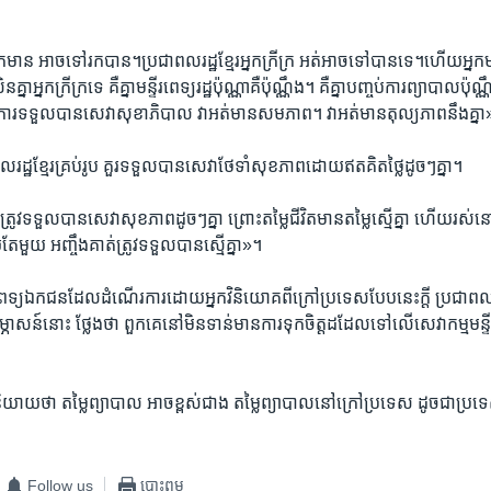
្នក​មាន ​អាច​ទៅ​រក​បាន។ប្រជា​ពលរដ្ឋ​ខ្មែរ​អ្នក​ក្រី​ក្រ​ អត់​អាច​ទៅ​បាន​ទេ។​ហើយ​អ្នក
្នា​អ្នក​ក្រី​ក្រ​ទេ គឺ​គ្នា​មន្ទីរ​ពេទ្យ​រដ្ឋ​ប៉ុណ្ណា​គឺ​ប៉ុណ្ណឹង។​ គឺ​គ្នា​បញ្ចប់​ការព្យា​បាល​ប
រ​ទទួល​បាន​សេវា​សុខាភិបាល​ វា​អត់​មាន​សមភាព។ វា​អត់​មាន​តុល្យ​ភាព​នឹង​គ្ន
ដ្ឋ​ខ្មែរ​គ្រប់​រូប ​គួរ​ទទួល​បាន​សេវា​ថែទាំ​សុខភាព​ដោយ​ឥត​គិត​ថ្លៃ​ដូច​ៗ​គ្នា។​
រូវ​ទទួល​បាន​សេវា​សុខភាព​ដូចៗ​គ្នា ព្រោះ​តម្លៃ​ជីវិត​មាន​តម្លៃ​ស្មើ​គ្នា ហើយ​រស់​នៅ
ួយ​ អញ្ចឹង​គាត់​ត្រូវ​ទទួល​បាន​ស្មើគ្នា»។
រពេទ្យ​ឯកជន​ដែល​ដំណើរ​ការ​ដោយ​អ្នក​វិនិយោគ​ពី​ក្រៅ​ប្រទេស​បែបនេះ​ក្ដី​ ប្រជា​ពល
្ភាសន៍​នោះ​ ថ្លែង​ថា​ ពួកគេ​នៅ​មិន​ទាន់​មានការ​ទុកចិត្ត​ដដែល​ទៅ​លើ​សេវាកម្ម​មន្
និយាយ​ថា តម្លៃព្យាបាល​ អាច​ខ្ពស់​ជាង​ តម្លៃព្យាបាល​នៅ​ក្រៅ​ប្រទេស​ ដូច​ជា​ប្រទេ
Follow us
បោះពុម្ព