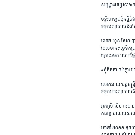
សង្គ្រោះ​គេ​ឬទេ?»
មន្ទីរ​ពេទ្យ​ជប៉ុន​ថ
ទទួល​ព្យាបាល​និង​ថែទ
លោក ហ៊ុន សែន បានថ្លែ
ដែល​មាន​តម្លៃ​ទឹក​ប្រ
ក្រោយ​មក​ លោក​ថ្លែ
«ខ្ញុំ​គិត​ថា​ ចង់​ក្ល
លោក​នាយក​រដ្ឋ​មន្ត្
ទទួល​ការព្យាបាល​ជំងឺ
អ្នកស្រី ​លឹម ឆេង អ
ការ​ព្យាបាល​របស់​ពេ
នៅ​ឆ្នាំ​២០១១ អ្នកស្
ស្ថានភាព​របស់ម្ដាយ​