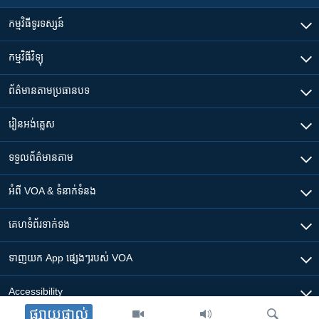
កម្មវិធី​ទូរទស្សន៍
កម្មវិធី​វិទ្យុ
ព័ត៌មាន​តាមប្រធានបទ​
រៀន​​អង់គ្លេស
ទទួល​ព័ត៌មាន​តាម
អំពី​ VOA & ទំនាក់ទំនង
គេហទំព័រ​​ទាក់ទង
ទាញយក​ App ផ្សេងៗ​របស់​ VOA
Accessibility
ផ្សាយផ្ទាល់