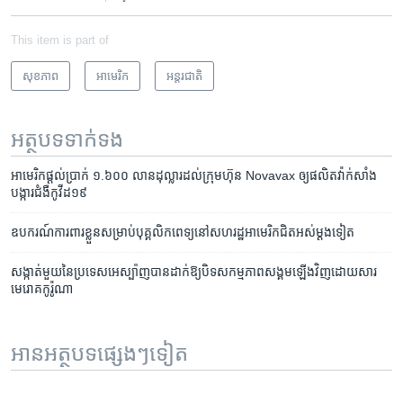
This item is part of
សុខភាព
អាមេរិក​
អន្តរជាតិ
អត្ថបទ​ទាក់ទង
អាមេរិក​ផ្ដល់​ប្រាក់ ១.៦០០ លាន​ដុល្លារ​ដល់​ក្រុមហ៊ុន Novavax ឲ្យ​ផលិត​វ៉ាក់សាំង​
បង្ការ​ជំងឺ​កូវីដ១៩
ឧបករណ៍​ការពារ​ខ្លួន​សម្រាប់​បុគ្គលិក​ពេទ្យ​​នៅ​សហរដ្ឋអាមេរិក​ជិត​អស់​ម្ដង​ទៀត
សង្កាត់​មួយ​នៃ​ប្រទេស​អេស្ប៉ាញ​បាន​ដាក់​ឱ្យ​បិទ​សកម្មភាព​សង្គម​ឡើង​វិញ​ដោយសារ​
មេរោគ​កូរ៉ូណា
អានអត្ថបទផ្សេងៗទៀត