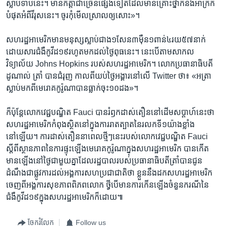
ស្លាប់ទាបនេះ។ មានកត្តាជាច្រើនផ្សេងទៀតដែលមានគ្រោះថ្នាក់និងអាក្រក់
បំផុតអំពីវីរុសនេះ។ ចូរកុំមើលស្រាលឲ្យសោះ»។
សហរដ្ឋអាមេរិកមានមនុស្សស្លាប់ជាង១សែន៣ម៉ឺន១ពាន់៤រយ៥៧នាក់
ដោយសារជំងឺកូវីដ១៩រហូតមកដល់ថ្ងៃពុធនេះ។ នេះបើតាមសាកល
វិទ្យាល័យ Johns Hopkins របស់សហរដ្ឋអាមេរិក។ លោកប្រធានាធិបតី
ដូណាល់ ត្រាំ បានជំរុញ កាលពីយប់ថ្ងៃអង្គារនៅលើ Twitter ថា៖ «អត្រា
ស្លាប់មកពីមេរោគកូរ៉ូណាបានធ្លាក់ចុះ១០ដង»។
ក៏ប៉ុន្តែលោកវេជ្ជបណ្ឌិត Fauci បានរំឭកដាស់តឿននៅដើមសប្តាហ៍នេះថា
សហរដ្ឋអាមេរិកកំពុងស្ថិតនៅក្នុងការរាតត្បាតនៃរលកទី១យ៉ាងខ្លាំង
នៅឡើយ។ ការដាស់តឿននាពេលថ្មីៗនេះរបស់លោកវេជ្ជបណ្ឌិត Fauci
ស្តីពីស្ថានភាពនៃការផ្ទុះឡើងមេរោគកូរ៉ូណាក្នុងសហរដ្ឋអាមេរិក បានកើត
មានឡើងនៅថ្ងៃជាមួយគ្នាដែលរដ្ឋបាលរបស់ប្រធានាធិបតីត្រាំបានជូន
ដំណឹងជាផ្លូវការដល់អង្គការសហប្រជាជាតិថា ខ្លួននឹងដកសហរដ្ឋអាមេរិក
ចេញពីអង្គការសុខភាពពិភពលោក ថ្វីបើមានការកើនឡើងចំនួនករណីនៃ
ជំងឺកូវីដ១៩ក្នុងសហរដ្ឋអាមេរិកក៏ដោយ៕
ចែករំលែក
Follow us