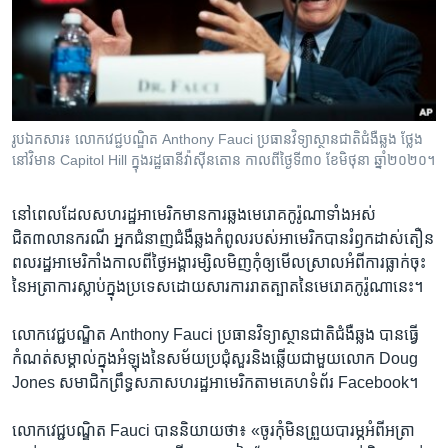
រចនា
សម្ព័ន្ធ​
Khmer English
រំលង​
និង​
បណ្តាញ​សង្គម
ចូល​
ទៅ​
រូបឯកសារ៖ លោកវេជ្ជបណ្ឌិត Anthony Fauci ប្រធានវិទ្យាស្ថានជាតិជំងឺឆ្លង ថ្លែង
កាន់​
នៅវិមាន Capitol Hill​ ក្នុងរដ្ឋធានីវ៉ាស៊ីនតោន កាលពីថ្ងៃទី៣០ ខែមិថុនា ឆ្នាំ២០២០។
ទំព័រ​
ភាសា
ស្វែង​
នៅពេលដែលសហរដ្ឋអាមេរិកមានការឆ្លងមេរោគកូរ៉ូណាទាំងអស់
រក
ជិត៣លានករណី អ្នកជំនាញជំងឺឆ្លងកំពូលរបស់អាមេរិកបានរំឭកដាស់តឿន
ពលរដ្ឋអាមេរិកាំងកាលពីថ្ងៃអង្គារម្សិលមិញកុំឲ្យមើលស្រាលអំពីការធ្លាក់ចុះ
នៃអត្រាការស្លាប់ក្នុងប្រទេសដោយសារការរាតត្បាតនៃមេរោគកូរ៉ូណានេះ។
លោកវេជ្ជបណ្ឌិត Anthony Fauci ប្រធានវិទ្យាស្ថានជាតិជំងឺឆ្លង បានធ្វើ
កំណត់សម្គាល់ក្នុងអំឡុងនៃសម័យប្រជុំសួរនិងឆ្លើយជាមួយលោក Doug
Jones សមាជិកព្រឹទ្ធសភាសហរដ្ឋអាមេរិកតាមគេហទំព័រ Facebook។
លោកវេជ្ជបណ្ឌិត Fauci បាននិយាយថា៖ «ចូរកុំមិនព្រួយបារម្ភអំពីអត្រា