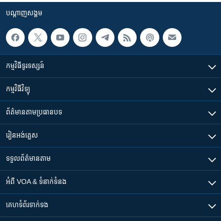
បណ្តាញ​សង្គម
កម្មវិធី​ទូរទស្សន៍
កម្មវិធី​វិទ្យុ
ព័ត៌មាន​តាមប្រធានបទ​
រៀន​​អង់គ្លេស
ទទួល​ព័ត៌មាន​តាម
អំពី​ VOA & ទំនាក់ទំនង
គេហទំព័រ​​ទាក់ទង