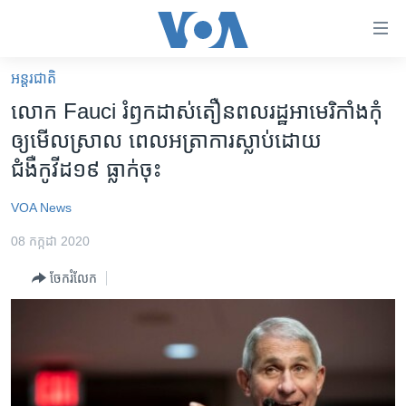
ភ្ជាប់​
ទៅ​
គេហទំព័រ​
អន្តរជាតិ
កម្ពុជា
ទាក់ទង
លោក Fauci រំឭកដាស់តឿនពលរដ្ឋអាមេរិកាំងកុំ
រំលង​
អន្តរជាតិ
ឲ្យមើលស្រាល ពេលអត្រាការស្លាប់ដោយ
និង​
អាមេរិក
ជំងឺកូវីដ១៩ ធ្លាក់ចុះ
ចូល​
ទៅ​​
ចិន
VOA News
ទំព័រ​
ហេឡូវីអូអេ
ព័ត៌មាន​​
08 កក្កដា 2020
តែ​
កម្ពុជាច្នៃប្រតិដ្ឋ
ម្តង
ចែករំលែក
ព្រឹត្តិការណ៍ព័ត៌មាន
រំលង​
និង​
ទូរទស្សន៍ / វីដេអូ​
ចូល​
វិទ្យុ / ផតខាសថ៍
ទៅ​
ទំព័រ​
កម្មវិធីទាំងអស់