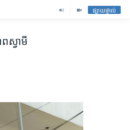
ផ្សាយផ្ទាល់
ព​ស្វាមី​