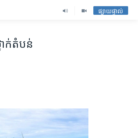
ផ្សាយផ្ទាល់
ក់​តំបន់​