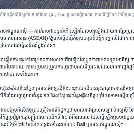
ង្ហារ​ផលិត​អគ្គិសនី​ពី​ខ្យល់​បក់​នៅ​តំបន់ Quy Non ប្រទេស​​វៀតណាម កាល​ពី​ថ្ងៃ​ទី​១១ ខែ​មិថុនា
្រទេស​ឥណ្ឌូណេស៊ី —
ការ​គំរាម​ជា​បន្ទាន់​កើន​ឡើង​ដែល​បង្ក​ឡើង​ដោយ​ការ​ប្រែប្រ
សមាគម​អាស៊ាន (ASEAN) ឱ្យ​ចាប់ផ្ដើម​ធ្វើ​កិច្ច​សហប្រតិបត្តិការ​គ្នា​លើ​ផែនការ​អ
ញ​ចែកចាយ​អគ្គិសនី​នៅ​ក្នុង​តំបន់។
​ពន្លឿន​ការ​ផ្ទេរ​ទៅ​រក​ប្រភព​ថាមពល​កកើត​ឡើង​វិញ​ដូចជា​ថាមពល​ព្រះ​អាទិត្យ 
ជាដើម​តាម​រយៈ​ការ​សម្រប​សម្រួល​ការ​ផ្ទេរ​ថាមពល​ពី​ប្រទេស​ដែល​មាន​ការ​ផ្គត់ផ្គង
ូវការ​ថាមពល​ទាំង​នោះ។
មហ៊ុន​អគ្គិសនី​នៅ​ក្នុង​ប្រទេស​ម៉ាឡេស៊ី​និង​ឥណ្ឌូណេស៊ី​បាន​ចុះ​ហត្ថលេខា​លើ
ា​លើ​ទីតាំង​សក្ដានុពល​ចំនួន ១៨ ដែល​ខ្សែ​ផ្ទេរ​ចរន្ត​អគ្គិសនី​ឆ្លង​ព្រំដែន​អាច​បង្កើត
ដែល​បន្ថែម​ពី​លើ​កិច្ច​ព្រមព្រៀង​ពាណិជ្ជកម្ម​ថាមពល​រវាង​ប្រទេស​ឡាវ ម៉ាឡេស៊ី ថៃ និង
កិច្ច​ប្រជុំ​ថ្នាក់​រដ្ឋមន្ត្រី​អាស៊ាន​លើក​ទី ៤១ អំពី​ថាមពល ដែល​ធ្វើ​ឡើង​ស្រប​ជាមួយ​ន
​កាលពី​ថ្ងៃ​ទី ២៤ ខែ​សីហា​កន្លង​ទៅ​នេះ​នៅ​កោះ Bali ប្រទេស​ឥណ្ឌូណេស៊ី។