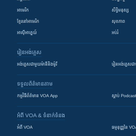
អាមេរិក
សិទ្ធិមនុស្ស
ខ្មែរ​នៅអាមេរិក
សុខភាព
អាស៊ីអាគ្នេយ៍
អប់រំ
រៀន​​អង់គ្លេស
អង់គ្លេស​ជាមួយ​ម៉ានី​និង​ម៉ូរី
រៀន​​​​​​អង់គ្លេ
ទទួល​ព័ត៌មាន​តាម
កម្មវិធី​ព័ត៌មាន VOA App
ស្តាប់ Podcas
អំពី​ VOA & ទំនាក់ទំនង
អំពី​ VOA
ធម្មនុញ្ញ​នៃ V