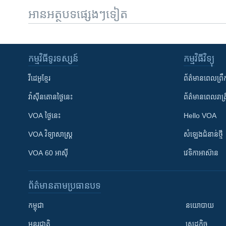
អានអត្ថបទផ្សេងៗទៀត
កម្មវិធី​ទូរទស្សន៍
កម្មវិធី​វិទ្យុ
វីដេអូ​ខ្មែរ
ព័ត៌មាន​ពេល​ព្រឹ
វ៉ាស៊ីនតោន​ថ្ងៃ​នេះ
ព័ត៌មាន​​ពេល​រាត្រ
VOA ថ្ងៃនេះ
Hello VOA
VOA ​វិទ្យាសាស្ត្រ
សំឡេង​ជំនាន់​ថ្មី
VOA 60 អាស៊ី
វេទិកា​អាស៊ាន
ព័ត៌មាន​តាមប្រធានបទ​
កម្ពុជា
នយោបាយ
អន្តរជាតិ
សេដ្ឋកិច្ច