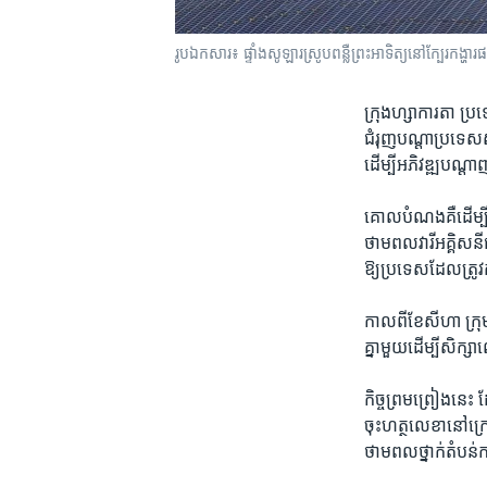
រូប​ឯកសារ៖ ផ្ទាំង​សូឡារ​ស្រូប​ពន្លឺ​ព្រះអាទិត្យ​នៅ​ក្បែរ​ក
ក្រុង​ហ្សាការតា ប
ជំរុញ​បណ្ដា​ប្រទេស​
ដើម្បី​អភិវឌ្ឍ​បណ្ដា
គោល​បំណង​គឺ​ដើម្បី
ថាមពល​វារីអគ្គិសនី​
ឱ្យ​ប្រទេស​ដែល​ត្រ
កាលពី​ខែ​សីហា ក្រុ
គ្នា​មួយ​ដើម្បី​សិក្ស
កិច្ច​ព្រមព្រៀង​នេះ 
ចុះ​ហត្ថលេខា​នៅ​ក្រៅ​
ថាមពល​ថ្នាក់​តំបន់