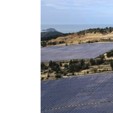
រចនា
សម្ព័ន្ធ​
រំលង​
និង​
ចូល​
ទៅ​
កាន់​
ទំព័រ​
ស្វែង​
រក