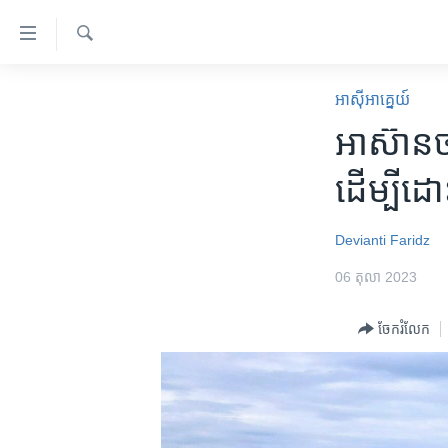
ភ្ជាប់​
ទៅ​
គេហទំព័រ​
ស្វែង​
កម្ពុជា
រក
អាស៊ី​អាគ្នេយ៍
ទាក់ទង
អន្តរជាតិ
អាស៊ាន​ច
រំលង​
និង​
អាមេរិក
ដើម្បី​ដ
ចូល​
ចិន
ទៅ​​
ទំព័រ​
ហេឡូវីអូអេ
Devianti Faridz
ព័ត៌មាន​​
កម្ពុជាច្នៃប្រតិដ្ឋ
06 តុលា 2023
តែ​
ម្តង
ព្រឹត្តិការណ៍ព័ត៌មាន
ចែករំលែក
រំលង​
ទូរទស្សន៍ / វីដេអូ​
និង​
ចូល​
វិទ្យុ / ផតខាសថ៍
ទៅ​
កម្មវិធីទាំងអស់
ទំព័រ​