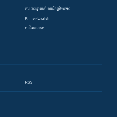
ការបោះឆ្នោតនៅអាមេរិកឆ្នាំ២០២០
Khmer-English
បទវិចារណកថា
RSS