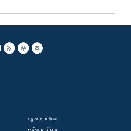
អក្ខរកម្មសារព័ត៌មាន
សេរីភាពសារព័ត៌មាន