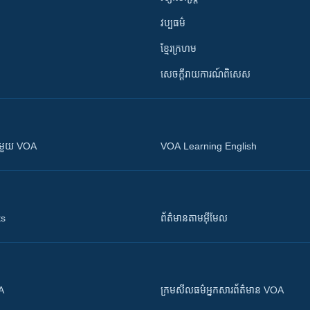
វប្បធម៌
ខ្មែរក្រហម
សេចក្តីរាយការណ៍ពិសេស
ស​​ជាមួយ VOA
VOA Learning English
ts
ព័ត៌មាន​តាម​អ៊ីមែល
OA
ក្រម​​​សីលធម៌​​​អ្នក​​​សារព័ត៌មាន VOA