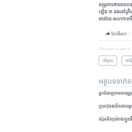
តម្រូវការ​ថាមពល​នៅ​
ឡើង ៣ ដង​នៅ​ត្រឹម​ឆ
អាស៊ាន-សហភាព​អឺរ៉
ចែករំលែក
This item is part of
បរិស្ថាន
អាស៊ី
អត្ថបទ​ទាក់
អ្នក​ជំនាញ​ទាមទារ​ឲ្
ក្រុមហ៊ុន​ផលិត​រថយន្ត
ជប៉ុន​និង​កូរ៉េ​ខាងត្ប