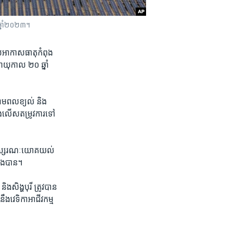
 ឆ្នាំ​២០២៣។
ួល​អាកាសធាតុ​កំពុង​
ាយុកាល ​២០ ឆ្នាំ​
ថាមពល​ខ្យល់ និង​
់​លើស​តម្រូវការ​ទៅ​
​អនុស្សរណៈ​យោគយល់​
​ឡើង​បាន។
​សិង្ហបុរី ត្រូវ​បាន​
ឹង​វេទិកា​អាជីវកម្ម​