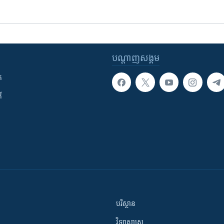
បណ្តាញ​សង្គម
ក
ី
បរិស្ថាន
វិទ្យាសាស្រ្ត