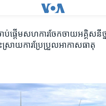
ាប់ផ្តើម​សហការ​ចែកចាយ​អគ្គិសនី​ថ្នា
ោះស្រាយ​ការប្រែប្រួល​អាកាសធាតុ​