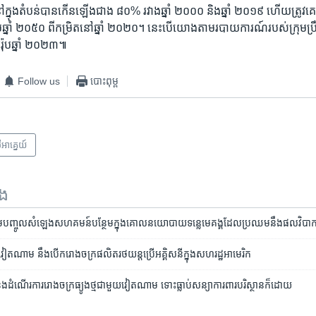
ក្នុង​តំបន់​បាន​កើន​ឡើង​ជាង ៨០% រវាង​ឆ្នាំ ២០០០ និង​ឆ្នាំ ២០១៩ ​ហើយ​ត្រូវ​គេ​រំ
្នាំ ២០៥០ ពី​កម្រិត​នៅ​ឆ្នាំ ២០២០។ នេះ​បើ​យោង​តាម​របាយការណ៍​របស់​ក្រុមប្រឹក្
ុប​ឆ្នាំ ​២០២៣៕
Follow us
បោះពុម្ព
​អាគ្នេយ៍
ទង
យរួម​បញ្ចូល​សំឡេង​​សហគមន៍​បន្ថែម​ក្នុង​គោល​នយោបាយ​ទន្លេមេគង្គ​ដែល​ប្រឈម​នឹង​ផលវិបា
​វៀតណាម នឹង​បើក​រោងចក្រ​ផលិត​រថយន្ត​ប្រើ​អគ្គិសនី​ក្នុង​សហរដ្ឋ​អាមេរិក
ូង​នឹង​ដំណើរការ​រោងចក្រ​ធ្យូង​ថ្ម​ជាមួយ​វៀតណាម ទោះ​ធ្លាប់​សន្យា​ការពារ​បរិស្ថាន​ក៏ដោយ