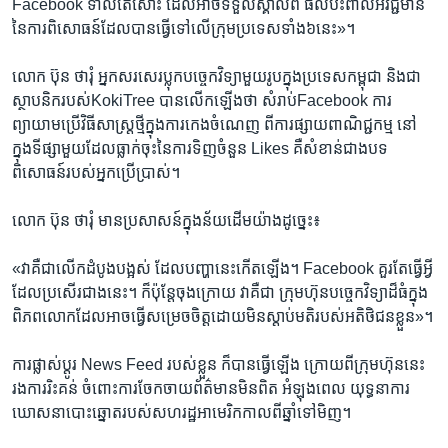
Facebook ទាល់​តែ​សោះ​ ​ដែល​អាច​ទទួល​ស្គាល់​ពី​ ​ផល​ប៉ះពាល់​អវិជ្ជមាន​
នៃ​ការ​ពិសោធន៍​ដែល​បាន​ធ្វើ​ទៅ​លើ​ក្រុម​ប្រទេស​ទាំង​៦នេះ»។​
​លោក​ ​ប៊ុន ថារុំ​ ​អ្នក​សរសេរ​ប្លុកបច្ចេកវិទ្យា​មួយ​រូប​ក្នុង​ប្រទេស​កម្ពុជា​ ​និង​ជា​
ស្ថាបនិក​របស់​KokiTree​ ​បាន​លើក​ឡើង​ថា​ ​សំរាប់Facebook​ ​ការ​
ព្យាយាម​ប្រើវិធីសាស្ត្រ​ថ្មី​ក្នុង​ការកេង​ចំណេញ​ ​ពី​ការផ្សាយ​ពាណិជ្ជកម្ម​ ​នៅ​
ក្នុង​ទី​ផ្សា​មួយ​ដែល​ធ្លាក់​ចុះ​នៃ​ការទិញ​ចំនួន​ ​Likes​ ​គឺ​សំខាន់​ជាង​បទ​
ពិសោធន៍​របស់​អ្នក​ប្រើ​ប្រាស់។​
​លោក ​ប៊ុន ថារុំ មាន​ប្រសាសន៍​ក្នុង​ន័យ​ដើម​យ៉ាង​ដូច្នេះ៖​
«វា​គឺ​ជា​លើក​ដំបូង​បង្អស់​ ​ដែល​បញ្ហា​នេះ​កើត​ឡើង។​ ​Facebook​ ​គួរ​តែ​ធ្វើ​អ្វី​
ដែល​ប្រសើរ​ជាង​នេះ។​ ក៏​ប៉ុន្តែ​ចុងក្រោយ​ ​វា​គឺ​ជា​ ​ក្រុមហ៊ុន​បច្ចេកវិទ្យា​ដ៏​ធំ​ក្នុង​
ពិភព​លោក​ដែល​អាច​ធ្វើ​សម្រេច​ចិត្តដោយ​មិន​ស្តាប់​មតិ​របស់​អតិថិ​ជន​ខ្លួន»។​
​ការ​ផ្លាស់​ប្តូរ​ ​News Feed​ ​របស់​ខ្លួន​ ​ក៏​បាន​ធ្វើ​ឡើង​ ​ក្រោយ​ពី​ក្រុម​ហ៊ុន​នេះ​
រង​ការរិះគន់​ ​ចំពោះ​ការ​ចែក​ចាយ​ព័ត៌មាន​មិន​ពិត​ ​អំឡុង​ពេល​ យុទ្ធនាការ​
ឃោសនា​បោះឆ្នោត​របស់​សហរដ្ឋ​អាមេរិក​កាល​ពី​ឆ្នាំ​ទៅ​មិញ។​