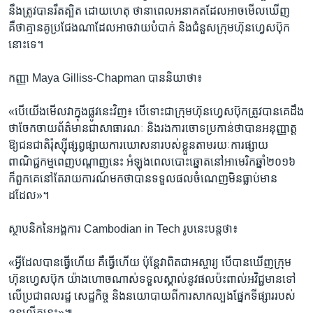
នឹង​ត្រូវ​បាន​រឹតត្បិត​ ​ដោយ​ហេតុ​ ​ថា​នាពេល​អនាគត​ដែល​អាច​មើល​ឃើញ​ ​
គឺថា​គ្មាន​គូ​ប្រជែង​ណា​ដែល​អាច​វាយ​បំបាក់​ និង​ជំនួសក្រុមហ៊ុន​ហ្វេសប៊ុក​
នោះ​ទេ។​
កញ្ញា​ ​Maya Gilliss-Chapman​ ​បាន​និយាថា៖​
«បើ​យើង​មើល​វា​ក្នុង​ផ្លូវ​នេះ​វិញ​៖​ ​បើ​ទោះ​ជា​ក្រុម​ហ៊ុន​ហ្វេសប៊ុក​ត្រូវ​បាន​គេ​ដឹង​
ថា​ចែកចាយ​ព័ត៌មាន​ជា​សាធារណៈ​ ​និង​រង​ការ​ចោទ​ប្រកាន់​ថា​បាន​អនុញ្ញាត្ត​
ឱ្យ​ជនជាតិ​រ៉ុស្ស៊ី​ផ្សព្វផ្សាយ​ការ​ឃោសនា​របស់​ខ្លួន​តាម​រយៈ​ការ​ផ្សាយ​
ពាណិជ្ជកម្ម​ពេញ​បណ្តាញ​នេះ​ ​អំឡុង​ពេល​បោះឆ្នោត​នៅ​អាមេរិក​ឆ្នាំ​២០១៦​ ​
ក៏​ពួក​គេ​នៅ​តែ​រាយការណ៍​មក​ថា​បាន​ទទួល​ផល​ចំណេញ​មិនធ្លាប់​មាន​
ដដែល»។​
​ស្ថាបនិក​នៃអង្គការ​ ​Cambodian in Tech​ ​រូប​នេះ​បន្ត​ថា៖​
«អ្វីដែល​បាន​ធ្វើ​ហើយ​ ​គឺ​ធ្វើ​ហើយ​ ​ប៉ុន្តែ​វា​ពិត​ជា​អស្ចារ្យ​ ​បើ​បាន​ឃើញ​ក្រុម​
ហ៊ុន​ហ្វេសប៊ុក​ ​យ៉ាង​ហោច​ណាស់​ទទួល​ស្គាល់​នូវ​ផល​ប៉ះពាល់​អវិជ្ជមាន​ទៅ​
លើ​ប្រជាពលរដ្ឋ​ សេដ្ឋកិច្ច​ ​និង​នយោបាយ​ពី​ការ​សាកល្បង​ផ្នែក​ទីផ្សារ​របស់​
ខ្លួន​លើក​នេះ»៕