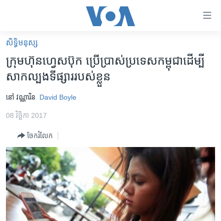
ភ្ជាប់​
ទៅ​
គេហទំព័រ​
សិទ្ធិ​មនុស្ស
កម្ពុជា
ទាក់ទង
ក្រុមហ៊ុន​ហ្វេសប៊ុក​ ប្រើប្រាស់​ប្រទេស​កម្ពុជា​ដើម្បី​
រំលង​
អន្តរជាតិ
សាកល្បង​ទីផ្សារ​របស់​ខ្លួន
និង​
អាមេរិក
ចូល​
នៅ វណ្ណារិន
David Boyle
ទៅ​​
ចិន
ទំព័រ​
08 វិច្ឆិកា 2017
ហេឡូវីអូអេ
ព័ត៌មាន​​
ចែករំលែក
តែ​
កម្ពុជាច្នៃប្រតិដ្ឋ
ម្តង
ព្រឹត្តិការណ៍ព័ត៌មាន
រំលង​
និង​
ទូរទស្សន៍ / វីដេអូ​
ចូល​
វិទ្យុ / ផតខាសថ៍
ទៅ​
ទំព័រ​
កម្មវិធីទាំងអស់