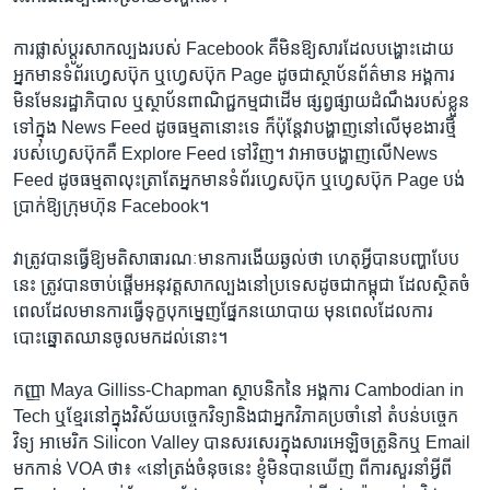
​ការ​ផ្លាស់​ប្តូរ​សាកល្បង​របស់​ ​Facebook​ ​គឺ​មិន​ឱ្យ​សារ​ដែល​បង្ហោះ​ដោយ​ ​
អ្នកមាន​ទំព័រ​ហ្វេសប៊ុក ឬ​ហ្វេសប៊ុក​ ​Page​ ​ដូច​ជា​ស្ថាប័ន​ព័ត៌មាន​ ​អង្គការ​
មិនមែន​រដ្ឋាភិបាល​ ឬ​ស្ថាប័ន​ពាណិជ្ជកម្ម​ជា​ដើម​ ​ផ្សព្វ​ផ្សាយ​ដំណឹង​របស់​ខ្លួន​ ​
ទៅ​ក្នុង​ ​News Feed​ ​ដូច​ធម្មតា​នោះ​ទេ​ ​ក៏​ប៉ុន្តែ​វា​បង្ហាញ​នៅ​លើ​មុខងារ​ថ្មី​
របស់​ហ្វេស​ប៊ុក​គឺ Explore Feed​ ​ទៅ​វិញ។​ ​វាអាច​បង្ហាញ​លើNews
Feed​ ​ដូច​ធម្មតា​លុះត្រាតែ​អ្នក​មាន​ទំព័រ​ហ្វេស​ប៊ុក ឬ​ហ្វេស​ប៊ុក​ ​Page​ បង់
ប្រាក់​ឱ្យ​ក្រុមហ៊ុន​ ​Facebook។​
​វាត្រូវ​បាន​ធ្វើ​ឱ្យ​មតិ​សាធារណៈ​មាន​ការ​ងើយ​ឆ្ងល់​ថា​ ​ហេតុ​អ្វី​បាន​បញ្ហា​បែប​
នេះ​ ​ត្រូវ​បាន​ចាប់​ផ្តើម​អនុវត្ត​សាក​ល្បង​នៅប្រទេស​ដូច​ជា​កម្ពុជា​ ​ដែល​ស្ថិត​ចំ
ពេល​ដែល​មាន​ការ​ធ្វើ​ទុក្ខបុកម្នេញ​ផ្នែក​នយោបាយ​ មុន​ពេល​ដែល​ការ
បោះឆ្នោត​ឈាន​ចូល​មក​ដល់​នោះ។​
​កញ្ញា​ ​Maya Gilliss-Chapman​ ​ស្ថាបនិក​នៃ​ ​អង្គការ​ ​Cambodian in
Tech​ ​ឬ​ខ្មែរ​នៅ​ក្នុង​វិស័យ​បច្ចេក​វិទ្យា​និង​ជា​អ្នកវិភាគ​ប្រចាំ​នៅ​ ​តំបន់​បច្ចេក​
វិទ្យ​ ​អាមេរិក​ Silicon Valley​ ​បាន​សរសេរ​ក្នុង​សារ​អេឡិច​ត្រូ​និក​ឬ​ ​Email​ ​
មកកាន់​ ​VOA​ ​ថា៖​ ​«នៅ​ត្រង់​ចំនុច​នេះ​ ​ខ្ញុំ​មិន​បាន​ឃើញ​ ​ពី​ការ​សួរនាំ​អ្វី​ពី​