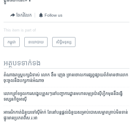
ចែករំលែក
Follow us
This item is part of
កម្ពុជា
នយោបាយ
សិទ្ធិ​មនុស្ស
អត្ថបទ​ទាក់ទង
តំណាង​រាស្ត្រ​បក្ស​ជំទាស់​ ​លោក​ ​ងឹម ញេង​ ​ច្រានចោល​ការ​ផ្សព្វផ្សាយ​ព័ត៌មាន​ថា​លោក​
ចុះ​ចូល​នឹង​បក្ស​កាន់​អំណាច
លោក​ត្រាំ​ទទួល​ការ​សង្ខេបត្រួសៗ​នៅ​បញ្ជាការដ្ឋាន​​មហាសមុទ្រ​​ប៉ាស៊ីហ្វិក​មុន​នឹង​ធ្វើ​
ទស្សនកិច្ច​អាស៊ី​
អាមេរិក​កាត់​ជំនួយ​ទៅ​ស៊ីម៉ាក់ ​តែ​នៅ​បន្ត​ផ្តល់​ជំនួយ​​សម្រាប់​បោស​សម្អាត​​គ្រាប់​មិន​ទាន់​
ផ្ទុះ​​មាន​ប្រភព​ពី​ស.រ.អា