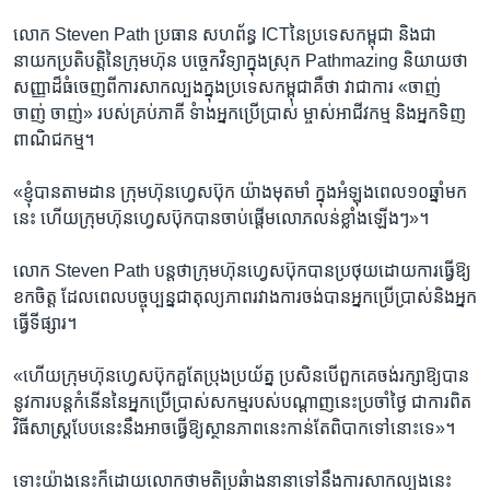
លោក​ Steven Path​ ប្រធាន​ ​សហព័ន្ធ ICTនៃប្រទេសកម្ពុជា​ ​និង​ជា​ ​
នាយក​ប្រតិបត្តិ​នៃ​ក្រុមហ៊ុន​ បច្ចេក​វិទ្យា​ក្នុង​ស្រុក​ Pathmazing​ ​និយាយ​ថា​ ​
សញ្ញាដ៏ធំចេញពី​ការ​សាកល្បង​ក្នុង​ប្រទេស​កម្ពុជា​គឺ​ថា​ វា​ជា​ការ​ ​«ចាញ់​ ​
ចាញ់​ ​ចាញ់»​ ​របស់​គ្រប់​ភាគី​ ​ទំាង​អ្នក​ប្រើប្រាស់​ ​ម្ចាស់​អាជីវកម្ម​ ​និង​អ្នក​ទិញ​
ពាណិជកម្ម។​
«ខ្ញុំ​បាន​តាម​ដាន​ ​ក្រុមហ៊ុន​ហ្វេសប៊ុក​ ​យ៉ាងមុតមាំ​ ​ក្នុង​អំឡុង​ពេល​១០ឆ្នាំ​មក​
នេះ​ ​ហើយ​ក្រុមហ៊ុន​ហ្វេសប៊ុក​បាន​ចាប់​ផ្តើម​លោភលន់​ខ្លាំង​ឡើងៗ»។​
លោក​ ​Steven Path​ ​បន្ត​ថា​ក្រុមហ៊ុន​ហ្វេសប៊ុក​បាន​ប្រថុយ​ដោយ​ការ​ធ្វើ​ឱ្យ​
ខកចិត្ត​ ​ដែល​ពេល​បច្ចុប្បន្ន​ជា​តុល្យភាព​រវាង​ការ​ចង់​បាន​អ្នក​ប្រើ​ប្រាស់​និង​អ្នក​
ធ្វើ​ទីផ្សារ។
​«ហើយ​ក្រុមហ៊ុនហ្វេសប៊ុក​គួតែ​ប្រុង​ប្រយ័ត្ន​ ​ប្រសិន​បើ​ពួក​គេ​ចង់​រក្សា​ឱ្យ​បាន​
នូវ​ការ​បន្ត​កំនើន​នៃ​អ្នក​ប្រើ​ប្រាស់​សកម្ម​របស់​បណ្តាញ​នេះ​ប្រចាំ​ថ្ងៃ​ ​ជា​ការពិត​
វិធីសាស្ត្រ​បែប​នេះ​នឹង​អាច​ធ្វើ​ឱ្យ​ស្ថានភាព​នេះកាន់​តែ​ពិបាក​ទៅ​នោះ​ទេ»។​
​ទោះ​យ៉ាងនេះ​ក៏​ដោយ​លោក​ថា​មតិ​ប្រឆំាង​នា​នាទៅ​នឹង​ការ​សាកល្បង​នេះ​ ​