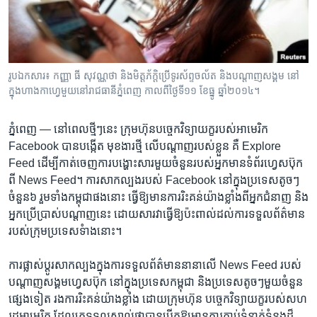
រចនា
សម្ព័ន្ធ​
Khmer English
រំលង​
និង​
បណ្តាញ​សង្គម
ចូល​
រូបឯកសារ៖ កញ្ញា ធី សុវណ្ណថា និងមិត្តភ័ក្តិប្រើ​ទូរស័ព្ទ​ចល័ត និង​បណ្តាញ​សង្គម នៅ
ទៅ​
ក្នុង​ហាង​កាហ្វេ​មួយ​នៅ​រាជធានី​ភ្នំពេញ កាលពី​ថ្ងៃទី១១ ខែធ្នូ ឆ្នាំ២០១៤។
កាន់​
ទំព័រ​
ភាសា
ភ្នំពេញ —
នៅ​ពេលថ្មីៗ​នេះ​ ​ក្រុមហ៊ុន​បច្ចេក​វិទ្យាយក្ខ​របស់​អាមេរិក​
ស្វែង​
Facebook​ បាន​បង្កើត​ ​មុខងារ​ថ្មី​ លើ​បណ្តាញ​របស់​ខ្លួន​ ​គឺ​ ​Explore
រក
Feed​ ​ដើម្បី​កាត់​ចេញ​ការ​បង្ហោះ​សារ​មួយ​ចំនួន​របស់អ្នក​មាន​ទំព័រ​ហ្វេស​ប៊ុក​
ពី​ News Feed​។​ ​ការសាក​ល្បង​របស់ ​Facebook​ នៅ​ក្នុង​ប្រទេស​តូចៗ​
ចំនួន​៦ ​រួម​ទាំង​កម្ពុជា​ផង​នោះ​ ធ្វើ​ឱ្យ​មាន​ការ​រិះគន់​យ៉ាង​ខ្លាំង​ពី​អ្នក​ជំនាញ​ និង​
អ្នក​ប្រើ​ប្រាស់​បណ្តាញ​នេះ​ ​ដោយ​សារ​វា​ធ្វើឱ្យ​ប៉ះពាល់​ដល់​ការ​ទទួល​ព័ត៌​មាន​
របស់​ក្រុម​ប្រទេស​ទំាង​នោះ។
ការផ្លាស់​ប្តូរ​សាកល្បង​ក្នុង​ការ​ទទួល​ព័ត៌មាន​នា​នា​លើ​ ​News Feed​ ​របស់​ ​
បណ្តាញ​សង្គម​ហ្វេសប៊ុក​ ​នៅ​ក្នុង​ប្រទេស​កម្ពុជា​ ​និង​ប្រទេស​តូចៗ​មួយ​ចំនួន​
ផ្សេងទៀត​ ​រងការ​រិះគន់​យ៉ាងខ្លាំង​ ​ដោយ​ក្រុម​ហ៊ុន​ ​បច្ចេក​វិទ្យា​យក្ខ​របស់​សហ
រដ្ឋ​អាមេរិក​ ​ដែល​គេ​ទទួល​ស្គាល់ថា​បាន​បើក​ឱ្យ​មាន​ការ​ភ្ជាប់​ទំនាក់​ទំនង​ដ៏​