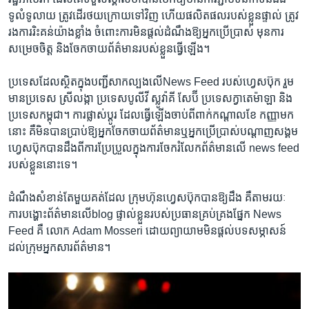
ទូលំ​ទូលាយ​ ​ត្រូវ​ដើរ​ថយ​ក្រោយ​ទៅ​វិញ​ ​ហើយ​ផលិត​ផលរបស់​ខ្លួនផ្ទាល់​ ​ត្រូវ​
រង​ការ​រិះគន់​យ៉ាង​ខ្លាំង​ ​ចំពោះ​ការមិន​ផ្តល់​ដំណឹង​ឱ្យ​អ្នក​ប្រើប្រាស់​ ​មុន​ការ​
សម្រេចចិត្ត​ ​និងចែកចាយ​ព័ត៌មាន​របស់​ខ្លួន​ធ្វើ​ឡើង។
​ប្រទេសដែល​ស្ថិត​ក្នុង​បញ្ជី​សាកល្បង​លើ​News Feed​ ​របស់​ហ្វេសប៊ុក​ ​រួម​
មាន​ប្រទេស​ ​ស្រីលង្កា​ ​ប្រទេស​បូលីវី​ ​ស្លូវ៉ាគី​ ​សែប៊ី​ ​ប្រទេស​ក្វាតេម៉ាឡា​ ​និង​
ប្រទេស​កម្ពុជា។​ ​ការ​ផ្លាស់​ប្តូរ​ ​ដែល​ធ្វើ​ឡើង​ចាប់ពី​ពាក់​កណ្តាល​ខែ​ ​កញ្ញា​មក​
នោះ​ ​គឺ​មិន​បាន​ប្រាប់​ឱ្យ​អ្នក​ចែក​ចាយ​ព័ត៌មាន​ឬ​អ្នក​ប្រើប្រាស់​បណ្តាញ​សង្គម​
ហ្វេសប៊ុកបាន​ដឹង​ពី​ការ​ប្រែប្រួល​ក្នុង​ការ​ចែក​រំលែក​ព័ត៌មាន​លើ​ ​news feed​
​របស់​ខ្លួន​នោះ​ទេ។​
ដំណឹង​សំខាន់​តែ​មួយ​គត់​ដែល​ ​ក្រុមហ៊ុន​ហ្វេសប៊ុក​បាន​ឱ្យ​ដឹង​ ​គឺ​តាម​រយៈ​ ​
ការ​បង្ហោះ​ព័ត៌មាន​លើ​blog​ ​ផ្ទាល់​ខ្លួន​របស់​ប្រធាន​គ្រប់​គ្រង​ផ្នែក​ ​News
Feed​ ​គឺ​ ​លោក​ ​Adam Mosseri​ ​ដោយ​ព្យាយាម​មិន​ផ្តល់​បទ​សម្ភាសន៍​
ដល់​ក្រុម​អ្នក​សារព័ត៌មាន។