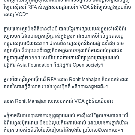
វិទ្យុ​អាស៊ី​សេរី​ RFA​ ​សំឡេង​សហរដ្ឋ​អាមេរិក​ ​VOA​ ​និង​វិទ្យុ​សំឡេង​ប្រជាធិប​
តេយ្យ​ ​VOD។​
​ភ្លាមៗ​នោះ​ស្ថាប័ន​ព័ត៌មាន​ទាំង​បី​ ​បាន​បង្វែរ​ការផ្សាយ​របស់​ខ្លួន​ទៅ​លើ​ទំព័រ​
ហ្វេសប៊ុក​ ​ដែល​មានអ្នក​ប្រើ​ប្រាស់​ក្នុងស្រុក​ ​ជាង​១ភាគបី​នៃ​ចំនួន​ពល​រដ្ឋ​
កម្ពុជា​សរុប​១៥លាន​នាក់។​ ​ជាការពិត​ ហ្វេសប៊ុក​និង​ការផ្សាយ​វីដេអូ​ ​តាម
ហ្វេសប៊ុក​ ​គឺ​ជា​ប្រភព​ដ៏​ពេញ​និយម​ក្នុង​ការទទួលព័ត៌មាន​របស់​ប្រជាជន​
កម្ពុជា​ក្នុង​ឆ្នាំ​២០១៦។​ ​នេះ​បើយោង​តាមការ​សិក្សា​ស្រាវជ្រាវ​មួយ​របស់​ ​
អង្គការ​ ​Asia Foundation​ ​និង​អង្គការ​ ​Open society។
​អ្នក​នាំ​ពាក្យ​វិទ្យុអាស៊ីសេរី​ ​RFA​ ​លោក​ ​Rohit Mahajan​ ​និយាយ​ថា​ពេល​
វាលា​នៃ​ការ​ធ្វើពិសោធ​ ​របស់​ហ្វេសប៊ុក​គឺ​ «តិចជាង​ឧត្តមគតិ»។​
លោក ​Rohit Mahajan ​សរសរ​មក​កាន់​ ​VOA​ ​ក្នុង​ន័យ​ដើម​ថា៖​
​«ខ្ញុំ​អាច​និយាយ​បាន​ថា​ការ​ផ្សព្វផ្សាយ​របស់​ ​អាស៊ីសេរី​ ​ផ្នែក​ខេមរភាសា​ ​លើ​
ទំព័រ​ហ្វេសប៊ុក​ដោយ មិន​បង់​លុយ​គឺ​រង​ការ​ប៉ពាល់​ ​ដោយ​មាន​ការ​ធ្លាក់​យ៉ាង​
គំហុក​ ​ចាប់តាំង​ពី​ដើម​ខែ​បើ​ធៀប​ទៅ​នឹង​ចុង​ខែ​ ​ប្រហែល​៥០​ភាគរយ»។​