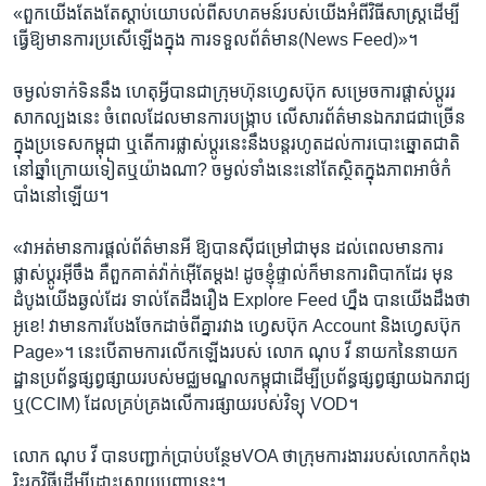
«ពួក​យើង​តែងតែ​ស្តាប់​យោបល់​ពី​សហគមន៍​របស់​យើង​អំពី​វិធី​សាស្ត្រ​ដើម្បី​
ធ្វើឱ្យ​មាន​ការ​ប្រសើ​ឡើង​ក្នុង​ ការ​ទទួល​ព័ត៌មាន​(News Feed)»។​
ចម្ងល់​ទាក់​ទិន​នឹង​ ​ហេតុអ្វី​បាន​ជា​ក្រុម​ហ៊ុន​ហ្វេសប៊ុក​ ​សម្រេច​ការ​ផ្តាស់​ប្តូររ​
សាក​ល្បង​នេះ​ ​ចំពេល​ដែល​មាន​ការ​បង្ក្រាប​ ​លើ​សារព័ត៌មាន​ឯករាជ​ជា​ច្រើន​
ក្នុង​ប្រទេស​កម្ពុជា​ ​ឬ​តើ​ការ​ផ្លាស់​ប្តូរ​នេះ​នឹង​បន្ត​រហូត​ដល់​ការ​បោះ​ឆ្នោត​ជាតិ​
នៅ​ឆ្នាំ​ក្រោយ​ទៀតឬ​យ៉ាង​ណា?​ ចម្ងល់​ទាំង​នេះ​នៅ​តែ​ស្ថិត​ក្នុង​ភាព​អាថ៌​កំ
បាំង​នៅ​ឡើយ។​
«វា​អត់​មាន​ការ​ផ្តល់​ព័ត៌​មាន​អី​ ​ឱ្យ​បាន​ស៊ី​ជម្រៅ​ជា​មុន​ ​ដល់​ពេល​មាន​ការ​
ផ្លាស់​ប្តូរ​អ៊ីចឹង​ ​គឺ​ពួក​គាត់​វ៉ាក់​អ៊ើ​តែ​ម្តង!​ ​ដូច​ខ្ញុំ​ផ្ទាល់ក៏​មាន​ការ​ពិបាក​ដែរ ​មុន​
ដំបូងយើងឆ្ងល់ដែរ​ ​ទាល់តែ​ដឹង​រឿង​ ​Explore Feed​ ​ហ្នឹង​ ​បាន​យើង​ដឹង​ថា​
អូខេ!​ ​វា​មាន​ការ​បែង​ចែក​ដាច់​ពី​គ្នារ​វាង​ ​ហ្វេសប៊ុក​ ​Account ​និង​ហ្វេសប៊ុក​ ​
Page»។​ ​នេះ​បើ​តាម​ការ​លើក​ឡើង​របស់​ ​លោក​ ​ណុប វី​ ​នាយក​នៃ​នាយក​
ដ្ឋាន​ប្រព័ន្ធ​ផ្សព្វផ្សាយ​របស់​មជ្ឈ​មណ្ឌល​កម្ពុជា​ដើម្បី​ប្រព័ន្ធ​ផ្សព្វ​ផ្សាយ​ឯករាជ្យ​
​ឬ​(CCIM)​ ​ដែល​គ្រប់គ្រង​លើ​ការផ្សាយ​របស់​វិទ្យុ​ ​VOD។
​លោក ​ណុប វី​ ​បាន​បញ្ជាក់​ប្រាប់​បន្ថែមVOA​ ​ថា​ក្រុម​ការងារ​របស់​លោក​កំពុង​
រិះរក​វិធី​ដើម្បី​ដោះ​ស្រាយ​បញ្ហា​នេះ។