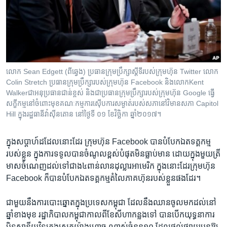
លោក Sean Edgett (ពីឆ្វេង) ប្រធាន​ក្រុមប្រឹក្សា​ស្តីទី​របស់​ក្រុមហ៊ុន Twitter លោក
Colin Stretch ប្រធាន​ក្រុមប្រឹក្សា​របស់​ក្រុមហ៊ុន Facebook និង​លោកKent
Walkerជា​អនុប្រធាន​ជាន់​ខ្ពស់ និង​ជា​ប្រធាន​ក្រុមប្រឹក្សា​របស់​ក្រុមហ៊ុន Google ធ្វើ​
សក្ខីកម្ម​នៅ​ចំពោះ​មុខ​គណៈកម្មការ​ស៊ើបការ​សម្ងាត់​របស់​សភា​នៅ​វិមាន​សភា​ Capitol
Hill ក្នុង​រដ្ឋធានី​វ៉ាស៊ីនតោន នៅ​ថ្ងៃទី ០១ ខែវិច្ឆិកា ឆ្នាំ២០១៧។
ក្នុង​សប្តាហ៍​ដដែល​នោះ​ដែរ​ ក្រុមហ៊ុន​ ​Facebook​ ​បាន​បំបែក​ឯតទគ្គកម្ម​
របស់​ខ្លួន​ ​ក្នុង​ការ​ទទូល​បាន​ចំណូល​ខ្ពស់​បំផុតមិន​ធ្លាប់​មាន​ ​ដោយ​ក្នុង​មួយ​ត្រី
មាស​ចំណេញ​ដល់​ទៅ​ជាង​៤ពាន់​លាន​ដុល្លារ​អាមេរិក​ ក្នុងនោះដែរ​ក្រុមហ៊ុន​ ​
Facebook​ ក៏​បាន​បំបែកឯតទគ្គកម្ម​តំលៃ​ភាគហ៊ុន​របស់​ខ្លួន​ផង​ដែរ។​
​ជាមួយ​នឹង​ការ​បោះឆ្នោត​ក្នុង​ប្រទេស​កម្ពុជា​ ​ដែល​នឹង​ឈាន​ចូល​មក​ដល់​នៅ​
ឆ្នាំ​ខាងមុខ​ ​រដ្ឋាភិបាល​កម្ពុជា​កាល​ពីខែ​សីហា​កន្លង​ទៅ​ ​បាន​បើក​យុទ្ធ​នាការ​ ​
បិទ​ស្ថានីយ​វិទ្យុ​ក្នុងស្រុក​យ៉ាងហោច​ ​ណាស់​ចំនួន​១០​ ​ដែលផ្តល់ផ្សាយបន្ត​ឱ្យ​ ​