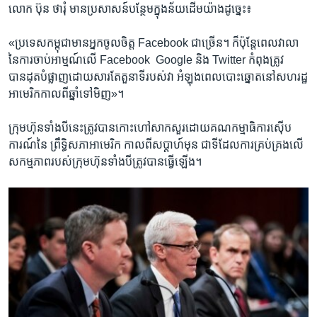
លោក ​ប៊ុន ថារុំ មាន​ប្រសាសន៍​បន្ថែម​ក្នុង​ន័យ​ដើម​យ៉ាង​ដូច្នេះ៖​
«ប្រទេស​កម្ពុជាមាន​អ្នក​ចូលចិត្ត​ ​Facebook​ ​ជា​ច្រើន។​ ​ក៏ប៉ុន្តែ​ពេល​វាលា​
នៃ​ការ​ចាប់​អាម្មណ៍​លើ​ Facebook​ ​ Google​ ​និង​ ​Twitter​ ​កំពុង​ត្រូវ​
បានដុត​បំផ្លាញ​ដោយ​សារ​តែ​តួនាទី​របស់​វា​ ​អំឡុង​ពេល​បោះ​ឆ្នោត​នៅ​សហ​រដ្ឋ​
អាមេរិក​កាលពី​ឆ្នាំ​ទៅ​មិញ»។​
​ក្រុម​ហ៊ុន​ទាំង​បី​នេះ​ត្រូវ​បាន​កោះហៅ​សាកសួរ​ដោយ​គណកម្មា​ធិការ​ស៊ើប​
ការណ៍​នៃ​ ​ព្រឹទ្ធិ​សភា​អាមេរិក​ ​កាល​ពី​សប្តាហ៍​មុន​ ​ជាទី​ដែល​ការ​គ្រប់គ្រង​លើ​
សកម្មភាព​របស់​ក្រុមហ៊ុន​ទាំង​បី​ត្រូវ​បាន​ធ្វើ​ឡើង។