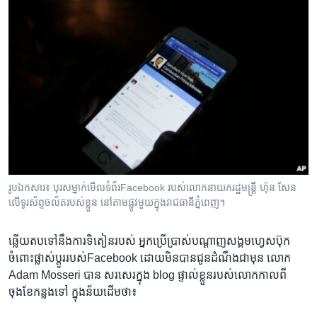
រូបឯកសារ៖ បុរស​ម្នាក់​មើលទំព័រFacebook របស់​លោក​នាយក​រដ្ឋមន្រ្តី ហ៊ុន សែន
លើ​ទូរស័ព្ទ​ចល័ត​របស់​ខ្លួន នៅ​តាម​ផ្លូវ​មួយ​ក្នុង​រាជធានី​ភ្នំពេញ។
ឆ្លើយ​តប​ទៅ​នឹង​ការទិតៀន​របស់​ ​អ្នក​ប្រើ​ប្រាស់​បណ្តាញ​សង្គម​ហ្វេសប៊ុក​ ​
ចំពោះ​ផ្លាស់ប្តូរ​របស់Facebook​ ​ដោយ​មិន​បាន​ជូន​ដំណឹង​ជា​មុន ​លោក​ ​
Adam Mosseri​ ​បាន​ ​សរសេរ​ក្នុង​ ​blog​ ​ផ្ទាល់​ខ្លួន​របស់​លោក​កាល​ពី​
ចុងខែ​កន្លង​ទៅ​ ​ក្នុង​ន័យ​ដើម​ថា៖​