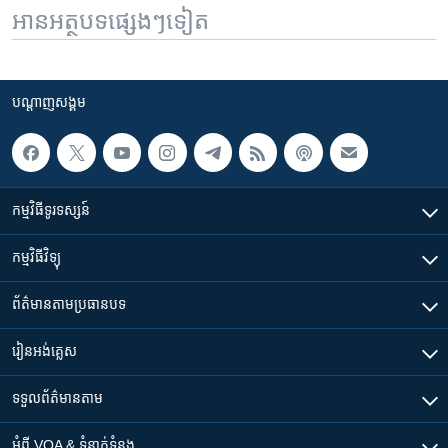
អានអត្ថបទផ្សេងៗទៀត
បណ្តាញ​សង្គម
កម្មវិធី​ទូរទស្សន៍
កម្មវិធី​វិទ្យុ
ព័ត៌មាន​តាមប្រធានបទ​
រៀន​​អង់គ្លេស
ទទួល​ព័ត៌មាន​តាម
អំពី​ VOA & ទំនាក់ទំនង