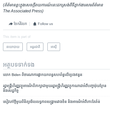
(ព័ត៌មានខ្លះ​ក្នុង​សេចក្តី​រាយ​ការណ៍​នេះ​ដក​ស្រង់​ពី​ទីភ្នាក់ងារ​សារ​ព័ត៌មាន​
The Associated Press)
ចែករំលែក
Follow us
This item is part of
នយោបាយ
អន្តរជាតិ
អាស៊ី
អត្ថបទ​ទាក់ទង
លោក​ Biden ​ពិចារណា​ការ​ផ្អាក​យក​ពន្ធ​សហព័ន្ធ​លើ​ប្រេង​ឥន្ធនៈ
រដ្ឋមន្ត្រី​ហិរញ្ញវត្ថុ​អាមេរិក​ពិភាក្សា​ជាមួយ​រដ្ឋមន្ត្រី​ហិរញ្ញវត្ថុ​កាណាដា​អំពី​បញ្ហា​អ៊ុយក្រែន​
និង​សេដ្ឋកិច្ច​
សៀវភៅ​ថ្មី​មួយ​ពិនិត្យ​មើល​លទ្ធភាព​សង្គ្រាម​រវាង​ចិន ​និង​អាមេរិក​អំពី​កោះ​តៃវ៉ាន់