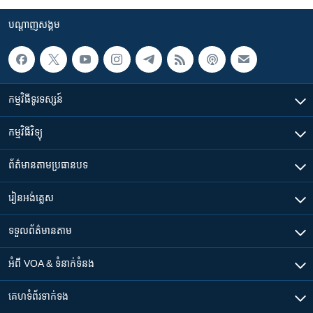
បណ្តាញ​សង្គម
កម្មវិធី​ទូរទស្សន៍
កម្មវិធី​វិទ្យុ
ព័ត៌មាន​តាមប្រធានបទ​
រៀន​​អង់គ្លេស
ទទួល​ព័ត៌មាន​តាម
អំពី​ VOA & ទំនាក់ទំនង
គេហទំព័រ​​ទាក់ទង