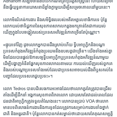
Adhanom សង្ឃឹម​ថា​នឹង​បំបែក​កំណត់ត្រា​ប្រវត្តិសាស្រ្ត​នេះ​ ហើយ​សន្យា​ថា​
នឹង​ធ្វើ​យុទ្ធនាការ​ឃោសនា​ដ៏​ខ្លាំង​ក្លា​មួយ​ដើម្បី​សម្រេច​គោលដៅ​មួយ​នេះ។​
លោក​មិន​រិះគន់​ការងារ​ និង​សមិទ្ធិផល​របស់​អតីត​អគ្គលេខាធិការ​ទេ ប៉ុន្តែ​
លោក​យល់​ថា​ទិដ្ឋភាព​នៃ​សុខភាព​សាកល​កន្លង​មក​គ្រាន់​តែ​ជា​ការ​យល់​
ឃើញ​ក្នុង​បែប​ចង្អៀត​របស់ប្រទេស​អភិវឌ្ឍន៍​ភាគ​ច្រើន​តែ​ប៉ុណ្ណោះ។​
«ផ្ទុយ​ទៅ​វិញ​ ដូច​លោក​អ្នក​បាន​ដឹង​ស្រាប់​ហើយ​ ទ្វីប​អាហ្វ្រិក​និង​បណ្តា​
ប្រទេស​កំពុង​អភិវឌ្ឍន៍​កំពុង​ប្រឈម​នឹង​ឧបសគ្គ​ជាច្រើន។​ ​យើង​ទាំង​អស់​គ្នា
មិន​ដែល​បាន​ផ្តល់​ឱកាស​ឲ្យ​ទ្វីប​អាហ្រ្វិក​ឬ​ប្រទេស​កំពុង​អភិវឌ្ឍន៍​ណា​មួយ​
ដើម្បី​បង្ហាញ​គំនិត​ផ្នែក​សុខភាព​សាកល​តាមរយៈ​ការ​យល់​ឃើញ​របស់​ពួកគេ​
និង​របស់​បណ្តា​ប្រទេស​ទាំងអស់​ដែល​ជា​ប្រទេស​អាច​យល់​ដឹង​ពី​ឬស​គល់​នៃ​
បញ្ហា​ដែល​ប្រទេស​គេ​ជួប​ប្រទះ»។
លោក​ Tedros បាន​បដិសេធ​ការ​អះ​អាង​ដែល​ថា​លោក​គួរ​តែ​ត្រូវ​បាន​ជ្រើស​
តាំង​ដើម្បី​ដឹកនាំ​ អង្គការ​សុខភាព​ពិភពលោក ដោយសារ​តែ​វា​ដល់​ពេលដែល​
ជនជាតិ​អាហ្រ្វិក​ត្រូវ​ទទួល​តំណែង​នេះ។​ លោក​បាន​ប្រាប់ VOA ថា​លោក​
មាន​បទ​ពិសោធន៍​ការងារ​និង​ការ​ទូត​ដែល​ត្រូវ​ការ​សម្រាប់​ការងារ​ទាំង​ថ្នាក់​
ជាតិ ​និង​អន្តរជាតិ។ ប៉ុន្តែ​លោក​បាន​កត់​សម្គាល់​ថា​ដោយសារ​តែ​គុណ​សម្បត្តិ​