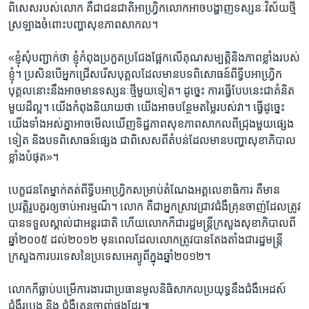
ពិសេស​របស់​លោក​ គឺ​ជា​ជនជាតិ​អាហ្រ្វិកលោក​អាច​បង្ហាញ​ទស្សនៈ​វិស័យថ្មី​
ស្រឡាង​ចំពោះ​បញ្ហា​សុខភាព​សាកល។​
«ខ្ញុំ​សុំ​បញ្ជាក់​ថា ​ខ្ញុំ​កំពុង​ប្រកួត​ប្រជែង​ផ្អែក​លើ​គុណ​សម្បត្តិ​និង​ភាព​ខ្លាំង​របស់
ខ្ញុំ។ ប្រសិន​បើ​អ្នក​ជ្រើស​រើស​បុគ្គលដែល​មាន​បទ​ពិសោធន៍​ពី​ទ្វីបអាហ្រ្វិក
បុគ្គល​នោះ​នឹង​អាច​មាន​ទស្សនៈ​ថ្មី​មួយ​ទៀត។​ ដូច្នេះ​ ការ​ធ្វើ​បែប​នេះ​ជា​គំនិត​
មួយ​ដ៏ល្អ។​ យើង​កំពុង​និយាយ​ថា​ យើង​អាច​បន្ថែម​តម្លៃ​របស់​វា។ ធ្វើ​ដូច្នេះ ​
យើង​ទាំងអស់​គ្នា​អាច​មើល​ឃើញ​ទិដ្ឋភាព​សុខភាព​សាកល​ពី​ជ្រុង​មួយ​ផ្សេង
ទៀត​ និង​បទ​ពិសោធន៍ផ្សេង​ ជា​ពិសេស​ពី​តំបន់​ដែល​មាន​បញ្ហាសុខា​ភិបាល​
ខ្លាំង​បំផុត»។
បេក្ខជន​តែ​ម្នាក់​គត់​ពី​ទ្វីបអាហ្រិ្វក​សម្រាប់​តំណែង​អគ្គលេខាធិការ​ គឺ​មាន​
ប្រវត្តិរូប​គួរ​ឲ្យ​ចាប់​អារម្មណ៏។​ លោក​ គឺ​ជា​អ្នក​ស្រាវជ្រាវ​ជំងឺ​គ្រុន​ចាញ់​ដែល​ត្រូវ​
បាន​ទទួល​ស្គាល់​ជា​អន្តរជាតិ ហើយ​លោក​ក៏​ជារដ្ឋ​មន្រ្តី​ក្រសួង​សុខាភិ​បាល​ពី​
ឆ្នាំ​២០០៥​ ដល់​២០១២​ មុន​ពេល​ដែល​លោក​ត្រូវ​បាន​តែង​តាំង​ជា​រដ្ឋ​មន្រ្តី​
ក្រសួង​ការបរទេស​នៃ​ប្រទេស​អេត្យូពី​ក្នុង​ឆ្នាំ​២០១២។
លោក​ក៏​ធ្លាប់​បម្រើ​ការងារ​ជា​ប្រធាន​មូលនិធិ​សាកល​ប្រយុទ្ធ​នឹង​ជំងឺ​អេដស៍
ជំងឺ​របេង និង ជំងឺ​គ្រុនចាញ់​ផង​ដែរ៕​