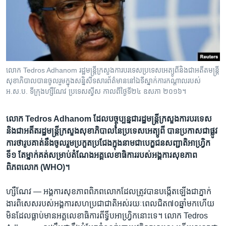
រចនា
សម្ព័ន្ធ​
Khmer English
រំលង​
និង​
បណ្តាញ​សង្គម
ចូល​
ទៅ​
លោក​ Tedros Adhanom រដ្ឋមន្រ្តី​ក្រសួង​ការបរទេស​ប្រទេស​អេត្យូពីនិង​ជា​អតីត​មន្រ្តី​
កាន់​
សុខាភិបាល​បាន​ចូល​រួម​ក្នុង​សន្និសីទ​សារព័ត៌មាន​នៅ​ឯទីស្នាក់​ការ​កណ្តាល​របស់​
ទំព័រ​
អ.ស.ប. ទីក្រុង​ហ្សឺណែវ ប្រទេស​ស្វីស​​ កាល​ពី​ថ្ងៃទី​២៤ ឧសភា​ ២០១៦។
ភាសា
ស្វែង​
រក
លោក Tedros Adhanom ដែល​បច្ចុប្បន្ន​ជា​រដ្ឋ​មន្រ្តី​ក្រសួង​ការ​បរទេស​
និង​ជា​អតី​ត​​រដ្ឋ​មន្រ្តី​ក្រសួង​សុខាភិបាល​នៃ​ប្រទេស​អេត្យូពី​​ បាន​ប្រកាស​ជា​ផ្លូវ​
ការ​ថា​រូប​គាត់នឹ​ង​ចូល​រួម​ប្រ​កួត​ប្រជែង​ក្នុង​នាម​ជា​បេក្ខជន​សញ្ជាតិ​អាហ្រ្វិក​
ទី១​ តែ​ម្នាក់​គត់​សម្រាប់​តំណែង​អគ្គលេខាធិការ​របស់​អង្គការ​សុខភាព​
ពិភពលោក​ (WHO)។
ហ្សឺណែវ —
អង្គការ​សុខភាព​ពិភពលោក​ដែល​ត្រូវ​បាន​បង្កើត​ឡើង​ជា​ភ្នាក់​
ងារ​ពិសេស​របស់​អង្គការ​សហប្រជាជាតិអស់​រយៈពេល​ជិត​៧០ឆ្នាំ​មក​ហើយ​
មិន​ដែល​ធ្លាប់​មាន​អគ្គលេខាធិការ​ពី​ទ្វីប​អាហ្រ្វិក​នោះ​ទេ។​ លោក​ Tedros