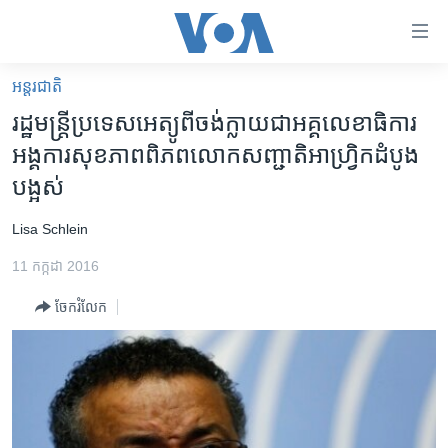
ភ្ជាប់​
ទៅ​
គេហទំព័រ​
អន្តរជាតិ
កម្ពុជា
ទាក់ទង
រដ្ឋ​មន្រ្តី​ប្រទេស​អេត្យូពី​ចង់​ក្លាយ​ជា​អគ្គលេខាធិការ​
រំលង​
អន្តរជាតិ
អង្គការ​សុខភាព​ពិភព​លោក​​សញ្ជាតិ​អាហ្រ្វិក​ដំបូង​​
និង​
អាមេរិក
បង្អស់
ចូល​
ទៅ​​
ចិន
Lisa Schlein
ទំព័រ​
ហេឡូវីអូអេ
ព័ត៌មាន​​
11 កក្កដា 2016
តែ​
កម្ពុជាច្នៃប្រតិដ្ឋ
ម្តង
ចែករំលែក
ព្រឹត្តិការណ៍ព័ត៌មាន
រំលង​
និង​
ទូរទស្សន៍ / វីដេអូ​
ចូល​
វិទ្យុ / ផតខាសថ៍
ទៅ​
ទំព័រ​
កម្មវិធីទាំងអស់