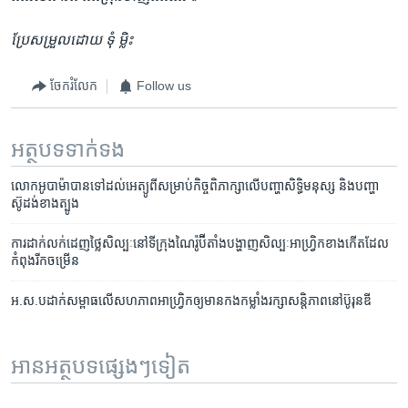
ប្រែ​សម្រួល​ដោយ​ ទុំ ម្លិះ​
ចែករំលែក
Follow us
អត្ថបទ​ទាក់ទង
លោក​អូបាម៉ា​បាន​ទៅ​ដល់​អេត្យូពី​សម្រាប់​កិច្ច​ពិភាក្សា​លើ​បញ្ហា​សិទ្ធិមនុស្ស​ និង​បញ្ហា​
ស៊ូដង់​ខាង​ត្បូង​
ការ​ដាក់​លក់​ដេញ​ថ្លៃ​សិល្បៈ​នៅ​ទីក្រុង​ណៃរ៉ូប៊ី​តាំង​បង្ហាញ​សិល្បៈ​អាហ្រ្វិក​ខាង​កើត​ដែល​
កំពុង​រីក​ចម្រើន
អ.ស.ប​ដាក់​សម្ពាធ​លើ​សហភាព​អាហ្វ្រិក​ឲ្យ​មាន​កងកម្លាំង​រក្សា​សន្តិភាព​នៅ​ប៊ូរុនឌី
អានអត្ថបទផ្សេងៗទៀត