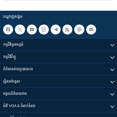
បណ្តាញ​សង្គម
កម្មវិធី​ទូរទស្សន៍
កម្មវិធី​វិទ្យុ
ព័ត៌មាន​តាមប្រធានបទ​
រៀន​​អង់គ្លេស
ទទួល​ព័ត៌មាន​តាម
អំពី​ VOA & ទំនាក់ទំនង