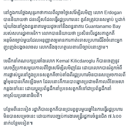
នៅ​ក្នុង​ការ​ថ្លែង​សុន្ទរកថា​កាល​ពី​ល្ងាច​ថ្ងៃ​សៅរ៍​ម្សិលមិញ លោក Erdogan
បាន​និយាយ​ថា ជន​ល្មើស​ដែល​ធ្វើ​រដ្ឋប្រហារ​នេះ គួរតែ​ត្រូវ​បាន​សម្លាប់ ឬ​ដាក់​
ឃុំឃាំង​នៅ​ក្នុង​ពន្ធនាគារ​មួយ​ដូច​ទៅ​នឹង​ពន្ធនាគារ Guantanamo Bay
របស់​សហរដ្ឋ​អាមេរិក។ លោក​បាន​និយាយ​ថា ប្រសិនបើ​រដ្ឋសភា​តួកគី​
អនុម័ត​ច្បាប់​មួយ​ដែល​អនុញ្ញាត​ឲ្យ​មាន​ការ​កាត់ទោស​ប្រហារ​ជីវិត​ចំពោះ​អ្នក​
ញុះញង់​បង្ក​ចលាចល លោក​នឹង​ចុះ​ហត្ថលេខា​លើ​ច្បាប់​នោះ​ភ្លាម។
មេដឹកនាំ​គណបក្ស​ប្រឆាំង​លោក Kemal Kilicdaroglu ក៏​បាន​ចេញ​នូវ​
សេចក្ដី​ប្រកាស​មួយ​កាល​ពី​ថ្ងៃ​សៅរ៍​ម្សិលមិញ​ដែរ ដោយ​លោក​បាន​រំឭក​អំពី​
ការ​ផ្លាស់ប្ដូរ​នៅ​ក្នុង​ប្រទេស​តួកគី​ចាប់​តាំង​ពី​រដ្ឋ​ប្រហារ​មិន​បាន​សម្រេច​កាល​ពី​
ឆ្នាំ​មុន​បាន​កើត​ឡើង​មក ដែល​នោះ​គឺ​ការ​បោះឆ្នោត​ប្រជាមតិ​កាល​ពី​ខែ​មេសា​
កន្លង​ទៅ​នេះ ដោយ​ប្ដូរ​ប្រព័ន្ធ​ដឹកនាំ​ប្រទេស​តួកគី​ទៅ​ជា​ប្រព័ន្ធ​ដឹកនាំ​
អាស្រ័យ​ប្រធានាធិបតី។
បន្ថែម​ពី​នេះ​ទៀត រដ្ឋាភិបាល​តួកគី​បាន​ប្រារព្ធ​ខួប​មួយ​ឆ្នាំ​នៃ​ការ​ធ្វើ​រដ្ឋ​ប្រហារ​
មិន​បាន​សម្រេច​នេះ ដោយ​ការ​បញ្ឈប់​ការងារ​មន្ត្រី​រដ្ឋការ​ចំនួន​ជិត​ ៧.៤០០​
នាក់​បន្ថែម​ទៀត៕