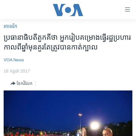
ភ្ជាប់​
ទៅ​
គេហទំព័រ​
អាមេរិក​
កម្ពុជា
ទាក់ទង
ប្រធានាធិបតី​តួកគី​ថា អ្នក​រៀប​គម្រោង​ធ្វើ​រដ្ឋប្រហារ​
រំលង​
អន្តរជាតិ
កាល​ពី​ឆ្នាំ​មុន​គួរតែ​ត្រូវ​បាន​កាត់​ក្បាល
និង​
អាមេរិក
ចូល​
VOA News
ទៅ​​
ចិន
ទំព័រ​
16 កក្កដា 2017
ហេឡូវីអូអេ
ព័ត៌មាន​​
ចែករំលែក
តែ​
កម្ពុជាច្នៃប្រតិដ្ឋ
ម្តង
ព្រឹត្តិការណ៍ព័ត៌មាន
រំលង​
និង​
ទូរទស្សន៍ / វីដេអូ​
ចូល​
វិទ្យុ / ផតខាសថ៍
ទៅ​
ទំព័រ​
កម្មវិធីទាំងអស់