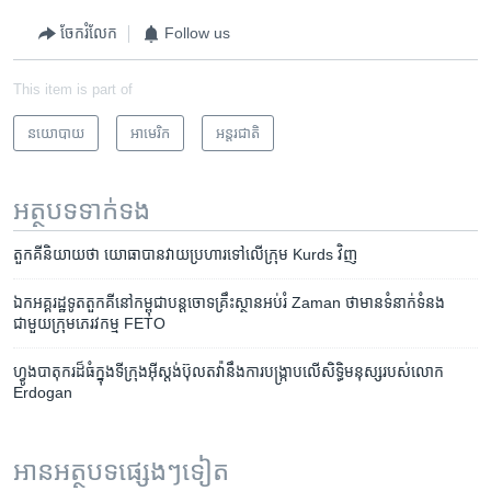
ចែករំលែក
Follow us
This item is part of
នយោបាយ
អាមេរិក​
អន្តរជាតិ
អត្ថបទ​ទាក់ទង
តួកគី​និយាយ​ថា យោធា​បាន​វាយប្រហារ​ទៅ​លើ​ក្រុម Kurds​ វិញ
ឯក​អគ្គរដ្ឋ​ទូត​តួកគី​នៅ​កម្ពុជា​បន្តចោទ​គ្រឹះស្ថាន​អប់រំ​ ​Zaman​ ​ថា​មាន​ទំនាក់ទំនង​
ជាមួយ​ក្រុម​ភេរវកម្ម ​FETO
ហ្វូង​បាតុករ​ដ៏​ធំ​ក្នុង​ទីក្រុង​អ៊ីស្តង់ប៊ុល​តវ៉ា​នឹង​ការ​បង្ក្រាប​លើ​សិទ្ធិមនុស្ស​របស់​លោក
Erdogan
អានអត្ថបទផ្សេងៗទៀត