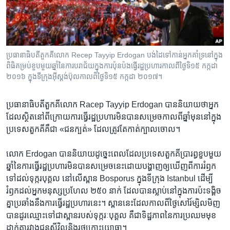
រចនា
សម្ព័ន្ធ​
Khmer English
រំលង​
និង​
បណ្តាញ​សង្គម
ចូល​
ប្រធានាធិបតី​តួកគី​លោក ​Recep Tayyip Erdogan បង់ដៃ​ទៅកាន់​អ្នកគាំទ្រ​នៅ​ក្នុង​
ទៅ​
ពិធិគម្រប់ខួប​មួយ​ឆ្នាំនៃ​ការបរាជ័យ​​ក្នុង​ការ​ប៉ុនប៉ង​ធ្វើរដ្ឋប្រហារកាល​ពី​ថ្ងៃទិ​១៥ កក្កដា
កាន់​
២០១៦ ក្នុង​ទីក្រុង​អ៊ីស្តង់ប៊ុល​កាល​ពិ​ថ្ងៃទិ​១៥ កក្កដា ២០១៧។
ទំព័រ​
ភាសា
ស្វែង​
ប្រធានាធិបតី​តួកគី​លោក Racep Tayyip Erdogan បាន​និយាយ​ថា​អ្នក​
រក
ដែល​ស្ថិត​នៅ​ពី​ក្រោយ​ការ​ធ្វើ​រដ្ឋប្រហារ​មិន​បាន​សម្រេច​កាល​ពី​ឆ្នាំ​មុន​នៅ​ក្នុង​
ប្រទេស​តួកគី​គឺ​ជា «ជន​ក្បត់» ដែល​ត្រូវ​តែ​កាត់​ក្បាល​ចោល។
លោក Erdogan បាន​និយាយ​ដូច្នេះ​ពេល​ដែល​ប្រទេស​តួកគី​ប្រារព្ធ​ខួប​មួយ​
ឆ្នាំ​នៃ​ការ​ធ្វើ​រដ្ឋប្រហារ​មិន​បាន​សម្រេច​នេះ​ដោយ​បង្ហាញ​ឲ្យ​ឃើញ​ពី​ការ​រំឭក​
ទៅ​ដល់​ទុក្ករបុគ្គល នៅ​លើ​ស្ពាន Bosporus ក្នុង​ទីក្រុង Istanbul ដើម្បី​
រំឭក​ដល់​អ្នក​មនុស្ស​ប្រហែល ២៥០ នាក់ ដែល​បាន​ស្លាប់​នៅ​ក្នុង​ការ​ប៉ះទង្គិច​
គ្នា​ប្រឆាំង​នឹង​ការ​ធ្វើ​រដ្ឋប្រហារ​នេះ។ ស្ពាន​នេះ​ដែល​កាល​ពី​ថ្ងៃ​សៅរ៍​ម្សិលមិញ
បាន​ដូរ​ឈ្មោះ​ទៅ​ជា​ស្ពាន​របស់​ទុក្ករៈ​បុគ្គល គឺ​ជា​ទិដ្ឋភាព​នៃ​ការ​ប្រឈម​មុខ​
ដាក់​គ្នា​រវាង​ជន​ស៊ីវិល​និង​រថក្រោះ​យោធា។