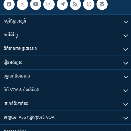
កម្មវិធី​ទូរទស្សន៍
កម្មវិធី​វិទ្យុ
ព័ត៌មាន​តាមប្រធានបទ​
រៀន​​អង់គ្លេស
ទទួល​ព័ត៌មាន​តាម
អំពី​ VOA & ទំនាក់ទំនង
គេហទំព័រ​​ទាក់ទង
ទាញយក​ App ផ្សេងៗ​របស់​ VOA
Accessibility