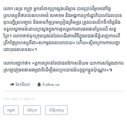
លោក ​នេត្រ ភក្ត្រា​ អ្នក​នាំពាក្យ​ក្រសួង​បរិស្ថាន ​បាន​ប្រាប់​វីអូអេ​នៅ​ថ្ងៃ​
ព្រហស្បតិ៍​ថា​រាល់​សហគមន៍ ​សមាគម ​និង​អង្គការ​ក្រៅ​រដ្ឋាភិបាល​ដែល​បា​ន
ចុះ​បញ្ជី​ស្រប​ច្បាប់ ​និង​មាន​កិច្ច​ព្រម​ព្រៀង​ត្រឹម​ត្រូវ ​ត្រូវ​បាន​លើក​ទឹក​ចិត្ត​និង​
ទទួល​ស្វាគមន៍​ដោយ​ក្រសួង​ក្នុង​ការ​ចូលរួម​ការពារ​ធនធាន​ព្រៃឈើ​ សត្វ
ព្រៃ។​ លោក​ចាត់​ទុក​ក្រុម​យុវជន​ដែល​ដើរ​តាម​វិថី​ក្នុង​រាជធានី​ភ្នំពេញ​កាល​ពី​
ព្រឹក​ថ្ងៃ​ព្រហស្បតិ៍​ជា​«សកម្មជន​នយោបាយ»​ ហើយ​«ស្ថិត​ក្រោម​ការ​បញ្ជា​
ដោយ​ជន​បរទេស»។​
លោក​បញ្ជាក់​ថា៖ ​«ពួក​គេ​គ្រាន់​តែ​ជា​ជន​ឱកាស​និយម​ យក​ការ​សម្តែង​ជា​ការ​
ស្រឡាញ់​ធនធាន​ធម្មជាតិ​ដើម្បី​ផល​ប្រយោជន៍​បក្ខ​ពួកខ្លួន​ប៉ុណ្ណោះ»៕​
ចែករំលែក
Follow us
This item is part of
កម្ពុជា
បរិស្ថាន
សិទ្ធិ​មនុស្ស