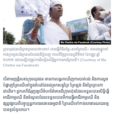
ក្រុម​យុវជនបរិស្ថាន​ប្រមាណ​២០​នាក់​ ​បាន​ធ្វើ​ពិធី​ដង្ហែ«សព​ព្រៃឈើ» តាម​ដងផ្លូវទៅ​
កាន់​ក្រសួង​បរិស្ថាន​នៅ​រាជ​ធានី​ភ្នំពេញ កាល​ពី​ថ្ងៃ​ព្រហស្បតិ៍​ទី២៩ ខែកញ្ញា ឆ្នាំ
២០២២ ដោយ​ស្នើ​បញ្ឈប់ការ​រឹត​ត្បិត​សិទ្ធិ​អ្នក​ការពារ​ព្រៃឈើ។ (Courtesy of Ma
Chettra via Facebook)
បើ​តាម​ញត្តិ​របស់​ក្រុម​យុវជន ​មាន​ការ​បន្ត​រក​ឃើញ​ការ​បាត់​បង់ ​និង​ការ​លួច​
បំផ្លាញ​ព្រៃ​ឈើ​នៅ​ក្នុង​តំបន់​ដែន​ជម្រក​សត្វព្រៃ​ ព្រៃ​ឡង់ ​និង​ព្រៃ​ព្រះ​រកា​
ជាដើម។ ​ពួកគេ​ក៏​ជំរុញ​ឲ្យ​បើ​ចំហ​ព័ត៌មាន​ពី​ក្រុម​ហ៊ុន​ដែល​ទទួល​បាន​សិទ្ធិ​ធ្វើ​
អាជីវកម្ម​ឈើ ​និង​ចំណូល​ដែល​ទទួល​បាន​ពី​ការ​ធ្វើ​អាជីវ​កម្ម​ឈើ ​និង​
ផ្សព្វផ្សាយ​ពី​បច្ចុប្បន្ន​ភាព​ធនធាន​ធម្ម​ជាតិ ​ព្រៃឈើ​ទៅ​កាន់​សាធារណ​ជន​ឲ្យ​
បាន​ទូលំ​ទូលាយ។​