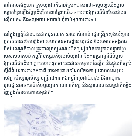
នៅ​ពេល​ដង្ហែ​នោះ​ ក្រុមយុវជនក៏​បាន​ស្រែក​ជា​សារ​ថា​«សូមឲ្យ​យើង​ចូល​
ល្បាត​ព្រៃ​ឡើង​វិញ​ដើម្បី​ការពារ​ព្រៃឈើ»​ «ការពារ​ព្រៃឈើ​មិន​មែន​ជា​បទ​
ល្មើស​ទេ» ​និង​«សូម​ចាប់​អ្នក​កាប់ ​កុំ​ចាប់​អ្នក​ការពារ»។​
នៅ​ក្នុង​ញត្តិ​ដែល​បាន​ដាក់​ជូន​លោក​ សាយ សំអាល់ ​រដ្ឋមន្ត្រី​ក្រសួង​បរិស្ថាន​
ពួកគេ​បាន​លើក​ឡើង​ថា​ សហគមន៍​មូលដ្ឋាន​ យុវជន ​និង​សមាគម​អង្គការ​
មិន​មែន​រដ្ឋាភិបាល​ត្រូវ​បាន​ក្រសួង​រារាំង​មិន​ឲ្យរៀបចំ​សកម្មភាព​ល្បាត​ព្រៃ​
របស់​សហគមន៍​ កម្មវិធី​ទស្សន​កិច្ច​របស់​យុវជន ​និង​ការ​ប្រារព្ធ​ពិធី​បំបួស​
ព្រៃឈើ​ជាដើម។​ ពួកគេ​ចាត់​ទុក​ថា​ នេះ​ជា​សកម្មភាព​រឹតត្បិត ​និង​ផ្ទុយ​ពី​ច្បាប់​
ស្តីពី​តំបន់​ការពារ​ធម្មជាតិ ​ត្រង់​មាត្រា​២៩​ដែល​ចែង​ថា​ ​ប្រជា​ពល​រដ្ឋ ​ព្រះ​
សង្ឃ ​សិស្សានុសិស្ស ​មន្ត្រី​រាជការ ​កង​កម្លាំង​ប្រដាប់​អាវុធ ​និង​អាជ្ញាធរ​
មូលដ្ឋាន​មាន​ករណី​កិច្ច​ចូលរួម​ការពារ ​អភិរក្ស ​និង​ស្ដារ​ធនធាន​ធម្មជាតិ​ឡើង​
វិញ​ក្នុង​តំបន់​ការពារ​ធម្មជាតិ។​