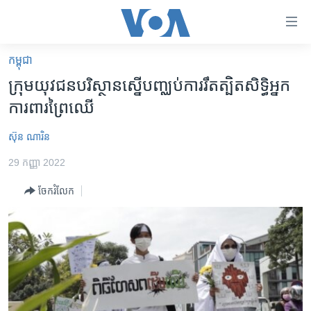
ភ្ជាប់​
ទៅ​
គេហទំព័រ​
កម្ពុជា
កម្ពុជា
ទាក់ទង
ក្រុម​យុវជន​បរិស្ថាន​ស្នើ​បញ្ឈប់​ការ​រឹតត្បិត​សិទ្ធិ​អ្នក​
រំលង​
អន្តរជាតិ
ការពារ​ព្រៃឈើ​
និង​
អាមេរិក
ចូល​
ស៊ុន ណារិន
ទៅ​​
ចិន
ទំព័រ​
29 កញ្ញា 2022
ហេឡូវីអូអេ
ព័ត៌មាន​​
ចែករំលែក
តែ​
កម្ពុជាច្នៃប្រតិដ្ឋ
ម្តង
ព្រឹត្តិការណ៍ព័ត៌មាន
រំលង​
និង​
ទូរទស្សន៍ / វីដេអូ​
ចូល​
វិទ្យុ / ផតខាសថ៍
ទៅ​
ទំព័រ​
កម្មវិធីទាំងអស់