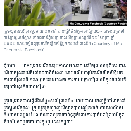
រចនា
សម្ព័ន្ធ​
Khmer English
រំលង​
និង​
បណ្តាញ​សង្គម
ចូល​
ក្រុម​យុវជនបរិស្ថាន​ប្រមាណ​២០​នាក់​ ​បាន​ធ្វើ​ពិធី​ដង្ហែ​​«សព​ព្រៃឈើ» តាម​ដងផ្លូវ​​ទៅ​
ទៅ​
កាន់​ក្រសួង​បរិស្ថាន​នៅ​រាជ​ធានី​ភ្នំពេញ កាល​ពី​ថ្ងៃ​ព្រហស្បតិ៍​ទី២៩ ខែ​​កញ្ញា ឆ្នាំ
កាន់​
២០២២ ដោយ​ស្នើ​បញ្ឈប់​​ការ​រឹត​ត្បិត​សិទ្ធិ​អ្នក​ការពារ​ព្រៃឈើ។ (Courtesy of Ma
Chettra via Facebook)
ទំព័រ​
ភាសា
ស្វែង​
រក
ភ្នំពេញ —
ក្រុម​យុវជន​បរិស្ថាន​ប្រមាណ​២០​នាក់​ នៅ​ថ្ងៃ​ព្រហស្បតិ៍​នេះ​ បាន​
ដើរ​ជា​ក្បួន​តាម​វិថី​នៅ​រាជ​ធានី​ភ្នំពេញ​ ដោយ​ស្នើ​បញ្ឈប់ការ​រឹត​ត្បិត​សិទ្ធិ​អ្នក​
ការពារ​ព្រៃឈើ​ ខណៈ​ពួក​គេ​អះអាង​ថា​ ការ​កាប់​បំផ្លាញ​ព្រៃឈើ​ក្នុង​តំបន់​អភិ
រក្ស​នៅ​បន្ត​កើត​មាន​ឡើង។​
ក្រុម​យុវជន​បាន​ធ្វើ​ពិធី​ដង្ហែ«សព​ព្រៃឈើ» ​ដោយ​បាន​យក​ញត្ដិ​ទៅ​ដាក់​នៅ​
ក្រសួង​បរិស្ថាន។​ ក្រុម​អ្ន​ក​ស្រឡាញ់​បរិស្ថាន​បាន​ស្លៀក​ពាក់​ខោ​អាវ​ពណ៌​ស​
និង​មាន​មឈូស ដែល​តំណាង​ឱ្យ​ការ​កាន់​ទុក្ខ​ចំពោះ​ការ​បាត់បង់​ព្រៃ​ឈើ​ក្នុង​
តំបន់​ដែន​ជម្រក​ការពារ​ក្នុង​ប្រទេស​កម្ពុជា។​