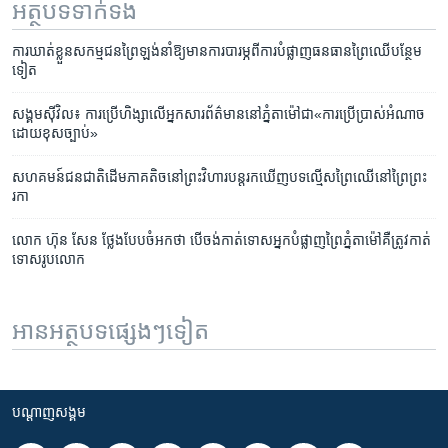
អត្ថបទ​ទាក់ទង
ការ​ឃាត់​ខ្លួន​សកម្ម​ជន​ព្រៃឡង់​នាំ​ឱ្យ​មាន​ការ​បារម្ភ​ពី​ការ​បំផ្លាញ​ធន​ធាន​ព្រៃ​ឈើ​បន្ថែម​
ទៀត
សង្គម​ស៊ីវិល៖ ការ​ប្រើ​ហិង្សា​លើ​អ្នក​សារព័ត៌មាន​នៅ​ភ្នំតាម៉ៅ​ជា​«ការ​ប្រើ​ប្រាស់​អំណាច​
ដោយ​​ខុស​ច្បាប់»
សហគមន៍​ជន​ជាតិ​ដើម​ភាគ​តិច​នៅ​ព្រះវិហារ​បន្ត​រក​ឃើញ​បទ​ល្មើស​ព្រៃ​ឈើ​នៅ​ព្រៃ​ព្រះ​
រកា
លោក​ ហ៊ុន សែន​ ថ្លែង​បែប​ចំអក​ថា​ បើ​ចង់​កាត់​ទោស​អ្នក​បំផ្លាញ​ព្រៃ​ភ្នំ​តាម៉ៅ​គឺ​ត្រូវ​កាត់​
ទោស​រូប​លោក
អានអត្ថបទផ្សេងៗទៀត
បណ្តាញ​សង្គម