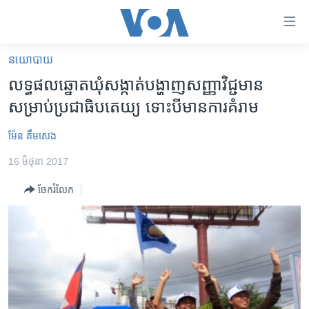
ភ្ជាប់​
ទៅ​
គេហទំព័រ​
នយោបាយ
កម្ពុជា
ទាក់ទង
លទ្ធផល​ឆ្នោត​ឃុំ​សង្កាត់​បង្ហាញ​សញ្ញា​វិជ្ជមាន​
រំលង​
អន្តរជាតិ
សម្រាប់​​ប្រជាធិបតេយ្យ ​ទោះបី​មាន​ការ​គំរាម
និង​
អាមេរិក
ចូល​
ម៉ែន គឹមសេង
ទៅ​​
ចិន
ទំព័រ​
16 មិថុនា 2017
ហេឡូវីអូអេ
ព័ត៌មាន​​
ចែករំលែក
តែ​
កម្ពុជាច្នៃប្រតិដ្ឋ
ម្តង
ព្រឹត្តិការណ៍ព័ត៌មាន
រំលង​
និង​
ទូរទស្សន៍ / វីដេអូ​
ចូល​
វិទ្យុ / ផតខាសថ៍
ទៅ​
ទំព័រ​
កម្មវិធីទាំងអស់