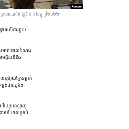
រីស ប្រទេស​បារាំង ថ្ងៃទី ១៣ ខែធ្នូ ឆ្នាំ២០២២។
ផ្ដោត​លើ​ការ​ជួយ​
នា និង​មាន​គោល​បំណង​
ា​អគ្គិសនី​និង​
្ឋ​អ៊ុយក្រែន​ធ្លាក់​
លង​ផុត​រដូវ​រងា​
ាម​វីដេអូ​អនឡាញ
​រថពាស​ដែក​សម្រាប់​