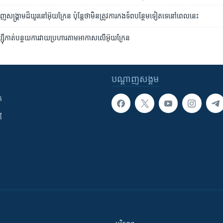
រាម​ដ៏យូរ​នៅ​​អ៊ុយក្រែន​ ប៉ុន្តែ​ថា​មិន​ត្រូវ​ការ​កងទ័ព​បន្ថែម​ទៀត​ទេ​នៅ​​ពេល​នេះ ​
ស្ស៊ី​កាត់​បន្ថយ​ការ​វាយ​ប្រហារ​តាម​អាកាស​លើ​អ៊ុយក្រែន
បណ្តាញ​សង្គម
ក
ី