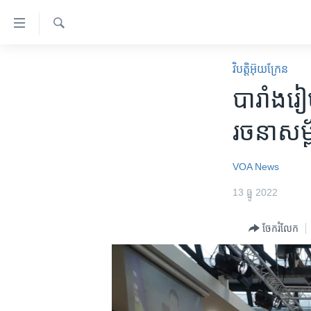
ភ្ជាប់​
ទៅ​
គេហទំព័រ​
ស្វែង​
កម្ពុជា
រក
វិបត្តិអ៊ុយក្រែន
ទាក់ទង
អន្តរជាតិ
បារាំង​រៀ
រំលង​
និង​
អាមេរិក
រចនាសម្ព័
ចូល​
ចិន
ទៅ​​
ទំព័រ​
ហេឡូវីអូអេ
VOA News
ព័ត៌មាន​​
កម្ពុជាច្នៃប្រតិដ្ឋ
13 ធ្នូ 2022
តែ​
ម្តង
ព្រឹត្តិការណ៍ព័ត៌មាន
ចែករំលែក
រំលង​
ទូរទស្សន៍ / វីដេអូ​
និង​
ចូល​
វិទ្យុ / ផតខាសថ៍
ទៅ​
កម្មវិធីទាំងអស់
ទំព័រ​