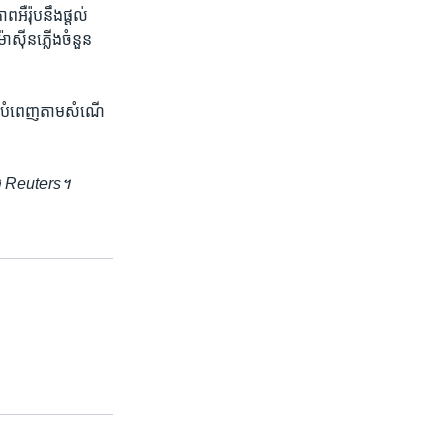
រ៉ុប​នឹង​ផ្ដល់​
៉ាស៊ីន​ភ្លើង​ចំនួន
នឹង​បំពេញ​តាម​សំណើ​
ង
Reuters
។