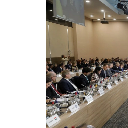
រចនា
សម្ព័ន្ធ​
រំលង​
និង​
ចូល​
ទៅ​
កាន់​
ទំព័រ​
ស្វែង​
រក