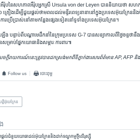
អឺរ៉ុប​នៃ​សហភាព​អឺរ៉ុប​អ្នកស្រី Ursula von der Leyen បាន​និយាយ​ថា សហភាព​អឺ
០ គ្រឿង​ដើម្បី​ជួយ​ផ្ដល់​ថាមពល​ដល់​មន្ទីរពេទ្យ​នានា​នៅ​ក្នុង​ប្រទេស​អ៊ុយក្រែន​និង​ម
ារ​ប្រើប្រាស់​នៅ​តាម​កន្លែង​ផ្សេង​ទៀត​នៅ​ទូទាំង​ប្រទេស​អ៊ុយក្រែន។
ើ​ឡើង បន្ទាប់ពី​បណ្ដា​មេដឹកនាំ​នៃ​ក្រុម​ប្រទេស G-7 បាន​សន្យា​កាលពី​ថ្ងៃ​ចន្ទ​ថា​
ែន​សម្រាប់​ផ្នែក​យោធា​និង​សម្ភារៈ​ការពារ៕
ង​សេចក្ដី​រាយការណ៍​នេះ​ត្រូវ​បាន​ដកស្រង់​មកពី​ទីភ្នាក់ងារ​សារព័ត៌មាន
AP, AFP
និ
Follow us
បោះពុម្ព
ិបត្តិអ៊ុយក្រែន
ទង
ដល់​ជំនួយ​យោធា​ដល់​អ៊ុយក្រែន​និង​ដាក់​ទណ្ឌកម្ម​ថ្មី​លើ​រុស្ស៊ី