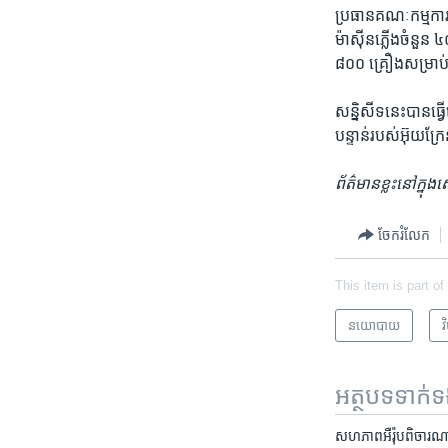
ប្រធាន​គណៈកម្មការ​
ម៉ាស៊ីន​ភ្លើង​ចំនួន ៤
៨០០ គ្រឿង​សម្រាប់​ក
សន្និសីទ​នេះ​បាន​ធ្វ
បន្ទាន់​របស់​អ៊ុយក្រ
ព័ត៌មាន​ខ្លះ​នៅ​ក្នុ
ចែករំលែក
This item is part of
នយោបាយ
វ
អត្ថបទ​ទាក់
សហភាព​អឺរ៉ុប​ពិចារណា​ផ្