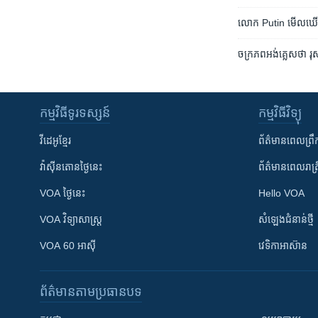
លោក Putin មើល​ឃើញ​សង្គ្
ចក្រភព​អង់គ្លេស​ថា​ រុ
កម្មវិធី​ទូរទស្សន៍
កម្មវិធី​វិទ្យុ
វីដេអូ​ខ្មែរ
ព័ត៌មាន​ពេល​ព្រឹ
វ៉ាស៊ីនតោន​ថ្ងៃ​នេះ
ព័ត៌មាន​​ពេល​រាត្រ
VOA ថ្ងៃនេះ
Hello VOA
VOA ​វិទ្យាសាស្ត្រ
សំឡេង​ជំនាន់​ថ្មី
VOA 60 អាស៊ី
វេទិកា​អាស៊ាន
ព័ត៌មាន​តាមប្រធានបទ​