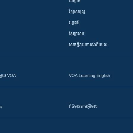
បរិស្ថាន
វិទ្យាសាស្រ្ត
វប្បធម៌
ខ្មែរក្រហម
សេចក្តីរាយការណ៍ពិសេស
ស​​ជាមួយ VOA
VOA Learning English
ts
ព័ត៌មាន​តាម​អ៊ីមែល