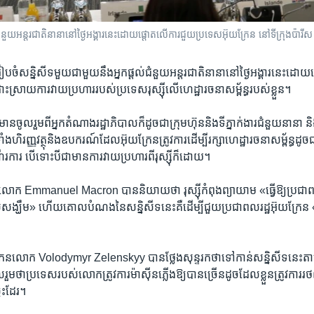
ំនួយ​អន្តរជាតិ​នានា​នៅ​​ថ្ងៃ​អង្គារ​នេះ​ដោយ​ផ្ដោត​លើ​ការ​ជួយ​ប្រទេស​អ៊ុយក្រែន​ នៅ​ទីក្រុង​ប៉ា
បចំ​សន្និសីទ​មួយ​ជាមួយ​នឹង​អ្នក​ផ្ដល់​ជំនួយ​អន្តរជាតិ​នានា​នៅថ្ងៃ​អង្គារ​នេះ​ដោយ​
ស្រាយ​ការ​វាយ​ប្រហារ​របស់​ប្រទេស​រុស្ស៊ី​លើ​ហេដ្ឋារចនាសម្ព័ន្ធ​របស់​ខ្លួន។
តមាន​ចូលរួម​ពី​អ្នក​តំណាង​រដ្ឋាភិបាល​ក៏​ដូចជា​ក្រុមហ៊ុន​និង​ទីភ្នាក់ងារ​ជំនួយ​នា
ាំង​ហិរញ្ញវត្ថុ​និង​ឧបករណ៍​ដែល​អ៊ុយក្រែន​ត្រូវការ​ដើម្បី​រក្សា​ហេដ្ឋារចនាសម្ព័ន្ធ​ដូចជ
ការ បើ​ទោះបីជា​មាន​ការ​វាយ​ប្រហារ​ពី​រុស្ស៊ី​ក៏ដោយ។
​លោក Emmanuel Macron បាន​និយាយ​ថា រុស្ស៊ី​កំពុង​ព្យាយាម «ធ្វើ​ឱ្យ​ប្រជា​ពលរដ
់​សង្ឃឹម» ហើយ​គោល​បំណង​នៃ​សន្និសីទ​នេះ​គឺ​ដើម្បី​ជួយ​ប្រជាពលរដ្ឋ​អ៊ុយក្រែន «ឆ្
ក្រែន​លោក Volodymyr Zelenskyy បាន​ថ្លែង​សុន្ទរកថា​ទៅ​កាន់​សន្និសីទ​នេះ​ត
ូលរួម​ថា​ប្រទេស​របស់​លោក​ត្រូវការ​ម៉ាស៊ីន​ភ្លើង​ឱ្យ​បាន​ច្រើន​ដូច​ដែល​ខ្លួន​ត្រូវការ
នេះ​ដែរ។