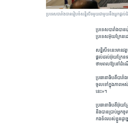
ប្រទេស​បារាំង​បាន​រៀបចំ​សន្និសីទ​មួយ​ជាមួយ​នឹង​អ្នក​ផ្ដល់​ជ
ប្រទេស​បារាំង​បាន​រៀ
ប្រទេស​អ៊ុយក្រែន​ដោះ
សន្និសីទ​នេះ​មាន​វត្
ផ្ដល់​ដល់​អ៊ុយក្រែន​ទ
ថាមពល​ឱ្យ​នៅ​ដំណើរ
ប្រធានាធិបតី​បារាំង
ចូល​ទៅ​ក្នុង​ភាព​អស
នេះ»។
ប្រធានាធិបតី​អ៊ុយ
និង​បាន​ប្រាប់​អ្នក​ច
កងទ័ព​របស់​ខ្លួន​ដូច្