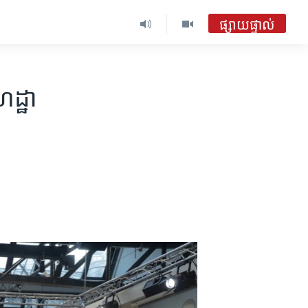
ផ្សាយផ្ទាល់
េដ្ឋា