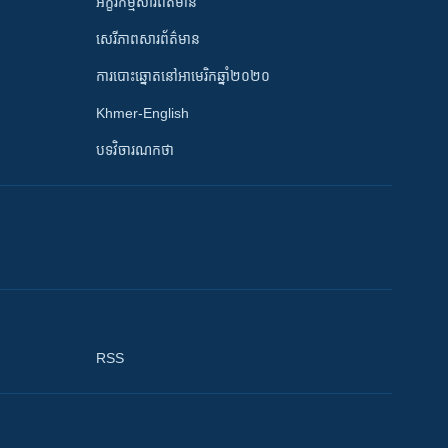
អក្ខរកម្មសារព័ត៌មាន
សេរីភាពសារព័ត៌មាន
ការបោះឆ្នោតនៅអាមេរិកឆ្នាំ២០២០
Khmer-English
បទវិចារណកថា
RSS