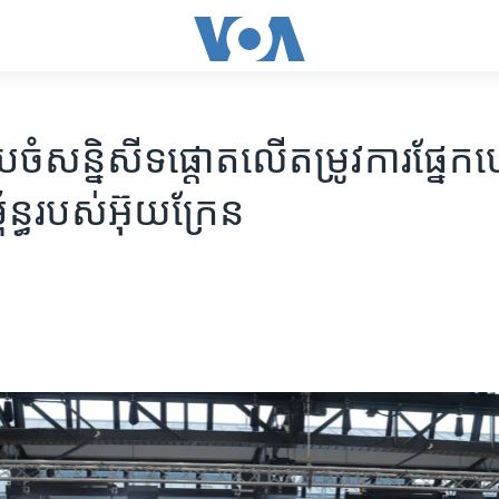
បចំ​សន្និសីទ​ផ្ដោត​លើ​តម្រូវការ​ផ្នែក​ហ
ន្ធ​របស់​អ៊ុយក្រែន