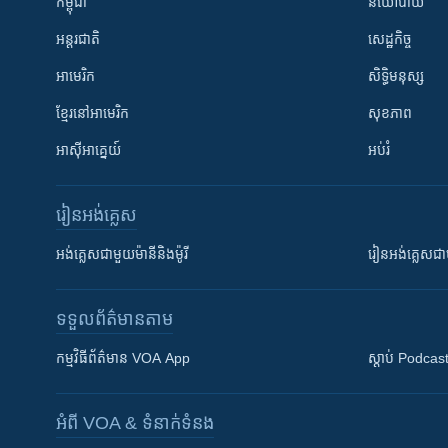
កម្ពុជា
នយោបាយ
អន្តរជាតិ
សេដ្ឋកិច្ច
អាមេរិក
សិទ្ធិមនុស្ស
ខ្មែរ​នៅអាមេរិក
សុខភាព
អាស៊ីអាគ្នេយ៍
អប់រំ
រៀន​​អង់គ្លេស
អង់គ្លេស​ជាមួយ​ម៉ានី​និង​ម៉ូរី
រៀន​​​​​​អង់គ្លេ
ទទួល​ព័ត៌មាន​តាម
កម្មវិធី​ព័ត៌មាន VOA App
ស្តាប់ Podcas
អំពី​ VOA & ទំនាក់ទំនង