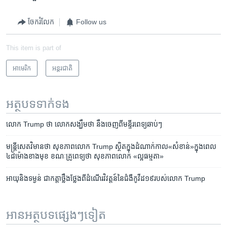
ចែករំលែក
Follow us
This item is part of
អាមេរិក​
អន្តរជាតិ
អត្ថបទ​ទាក់ទង
លោក Trump ថា លោក​សង្ឃឹមថា នឹង​ចេញ​ពី​មន្ទីរពេទ្យ​ឆាប់ៗ
មន្ត្រីសេតវិមាន​ថា សុខភាព​លោក​ Trump ​ស្ថិត​ក្នុង​ដំណាក់កាល​«សំខាន់»​ក្នុង​ពេល​
៤៨​ម៉ោង​ខាង​មុខ ខណៈ​គ្រូពេទ្យ​ថា សុខភាព​លោក «ល្អ​ធម្មតា»
អាយុ​និង​ទម្ងន់ ​ជា​កត្តា​ថ្លឹងថ្លែង​ពី​ដំណើរ​វិវត្តន៍​នៃ​ជំងឺ​កូវីដ១៩​របស់​លោក Trump
អានអត្ថបទផ្សេងៗទៀត