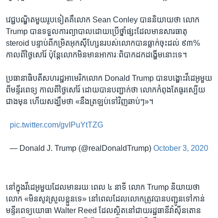
វេជ្ជបណ្ឌិត​មួយ​រូប​ទៀត​គឺ​លោក Sean Conley បាន​និយាយ​ថា លោក
Trump បាន​ទទួល​ការ​ព្យាបាល​ដោយ​ប្រើ​ថ្នាំ​ផ្សះ​ដែល​មាន​សារធាតុ
steroid បន្ទាប់ពី​កម្រិត​អុកស៊ីហ្សែន​របស់​លោក​បាន​ធ្លាក់​ចុះ​ដល់ ៩៣%
កាល​ពី​ថ្ងៃ​សៅរ៍ ប៉ុន្តែ​លោក​មិន​មាន​អាការៈ​ពិបាក​ដក​ដង្ហើម​នោះ​ទេ។
ប្រធានាធិបតី​សហរដ្ឋអាមេរិក​លោក Donald Trump បាន​បង្ហោះ​វីដេអូ​មួយ​
ពី​មន្ទីរពេទ្យ ​កាល​ពី​ថ្ងៃ​សៅរ៍ ដោយ​បាន​បញ្ជាក់​ថា លោក​កំពុង​តែ​ធូរស្បើយ​
ជាង​មុន ហើយ​សង្ឃឹម​ថា «នឹង​ត្រឡប់​ទៅ​វិញ​ឆាប់ៗ»។
pic.twitter.com/gvIPuYtTZG
— Donald J. Trump (@realDonaldTrump)
October 3, 2020
នៅ​ក្នុង​វីដេអូ​មួយ​ដែល​មាន​រយៈពេល ៤ នាទី លោក Trump និយាយ​ថា
លោក «មិន​សូវ​ស្រួលខ្លួន​ទេ» នៅ​ពេល​ដែល​លោក​ត្រូវ​បាន​បញ្ជូន​ទៅ​កាន់​
មន្ទីរពេទ្យ​យោធា Walter Reed ដែល​ស្ថិត​នៅ​ជាយ​រដ្ឋធានី​វ៉ាស៊ីនតោន