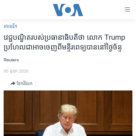
ភ្ជាប់​
ទៅ​
គេហទំព័រ​
អាមេរិក​
កម្ពុជា
ទាក់ទង
វេជ្ជបណ្ឌិត​របស់​ប្រធានាធិបតី​ថា លោក Trump
រំលង​
អន្តរជាតិ
ប្រហែល​ជា​អាច​ចេញ​ពី​មន្ទីរពេទ្យ​បាន​នៅ​ថ្ងៃ​ច័ន្ទ
និង​
អាមេរិក
ចូល​
​Reuters
ទៅ​​
ចិន
ទំព័រ​
05 តុលា 2020
ហេឡូវីអូអេ
ព័ត៌មាន​​
ចែករំលែក
តែ​
កម្ពុជាច្នៃប្រតិដ្ឋ
ម្តង
ព្រឹត្តិការណ៍ព័ត៌មាន
រំលង​
និង​
ទូរទស្សន៍ / វីដេអូ​
ចូល​
វិទ្យុ / ផតខាសថ៍
ទៅ​
ទំព័រ​
កម្មវិធីទាំងអស់