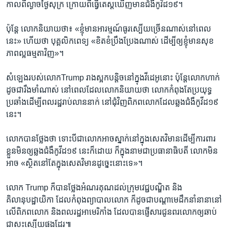
កាល​ពី​ល្ងាចថ្ងៃ​សុក្រ ក្រោយ​ពី​ធ្វើ​តេស្ត​ឃើញ​មាន​ជំងឺ​កូវីដ១៩។
ប៉ុន្តែ​ លោក​និយាយ​ថា៖ «ខ្ញុំ​មាន​អារម្មណ៍​ធូរស្បើយ​ច្រើន​ណាស់​នៅ​ពេល​
នេះ» ហើយ​ថា បុគ្គលិក​ពេទ្យ «ខិតខំប្រឹងប្រែង​ណាស់ ​ដើម្បី​ឲ្យ​ខ្ញុំ​មាន​សុខ
ភាព​ល្អ​ធម្មតា​វិញ»។
សំឡេង​របស់​លោកTrump រាង​ស្អក​បន្តិច​នៅ​ក្នុង​វីដេអូ​នោះ ប៉ុន្តែ​លោក​ហាក់​
ដូចជា​រឹងមាំ​ណាស់ នៅ​ពេល​ដែល​លោក​និយាយ​ថា លោក​កំពុង​តែ​ប្រយុទ្ធ
ប្រឆាំង​ដើម្បី​ពលរដ្ឋ​រាប់​លាន​នាក់​ នៅ​ជុំវិញ​ពិភពលោក​ដែល​ឆ្លង​ជំងឺ​កូវីដ១៩
នេះ។
លោក​បាន​ថ្លែង​ថា ទោះបីជា​លោក​អាច​ស្នាក់​នៅ​ក្នុង​សេតវិមាន​ដើម្បី​ការពារ​
ខ្លួន​មិន​ឲ្យ​ឆ្លង​ជំងឺ​កូវីដ១៩ នេះ​ក៏​ដោយ ក៏​ក្នុង​នាម​ជា​ប្រធានាធិបតី លោក​មិន​
អាច «ស្ថិត​នៅ​តែ​ក្នុង​សេតវិមាន​ដូច្នេះ​នោះ​ទេ»។
លោក Trump ក៏​បាន​ថ្លែង​អំណរគុណ​ដល់​ក្រុម​វេជ្ជបណ្ឌិត និង​
គិលានុបដ្ឋាយិកា ដែល​កំពុង​ព្យាបាល​លោក ក៏​ដូចជា​បណ្ដា​មេដឹកនាំ​នានា​នៅ​
លើ​ពិភពលោក និង​ពលរដ្ឋ​អាមេរិកាំង ដែល​បាន​ផ្ញើ​សារ​ជូនពរ​លោក​ឲ្យ​ឆាប់​
ជា​សះស្បើយ​ផង​ដែរ៕