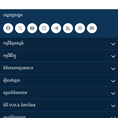
បណ្តាញ​សង្គម
កម្មវិធី​ទូរទស្សន៍
កម្មវិធី​វិទ្យុ
ព័ត៌មាន​តាមប្រធានបទ​
រៀន​​អង់គ្លេស
ទទួល​ព័ត៌មាន​តាម
អំពី​ VOA & ទំនាក់ទំនង
គេហទំព័រ​​ទាក់ទង