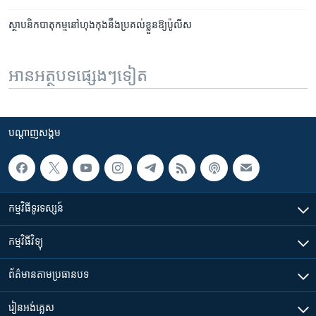
ស្ថាបនិក​បាតុកម្ម​នៅ​ហុងកុង​នឹង​ប្រគល់ខ្លួនឱ្យ​ប៉ូលីស
អានអត្ថបទផ្សេងៗទៀត
បណ្តាញ​សង្គម
កម្មវិធី​ទូរទស្សន៍
កម្មវិធី​វិទ្យុ
ព័ត៌មាន​តាមប្រធានបទ​
រៀន​​អង់គ្លេស