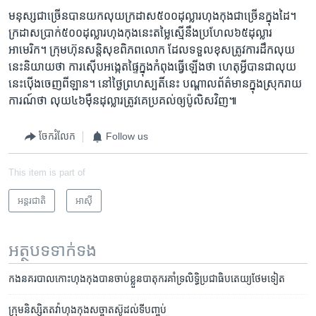
​មនុស្សជា​ច្រើន​បានយក​លុយ​ក្រដាស​៥០០​ដុល្លារ​ហុងកុង​ជាច្រើន​ក្នុង​ដៃ។ ​
ក្រដាសប្រាក់​៥០០​ដុល្លារ​ហុងកុង​នេះ​តម្លៃ​ស្មើនឹង​ប្រហែល​៦៥​ដុល្លារ​
អាមេរិក។​ ក្រុមហ៊ុនសន្តិសុខ​ពិភពលោក​ ដែល​ទទួលខុស​ត្រូវ​ការដឹក​លុយ​
នេះ​និយាយ​ថា​ ការស៊ើប​អង្កេត​ផ្ទៃក្នុង​កំពុង​ធ្វើឡើង​ថា​ ហេតុអ្វី​បាន​ជា​លុយ​
នេះប៉ើង​ចេញ​ពីឡាន។​ នៅថ្ងៃ​ព្រហស្បតិ៍​នេះ ​បណ្តាល​ព័ត៌មាន​ក្នុងស្រុក​រាយ​
ការណ៍ថា ​លុយ៤៦​ម៉ឺន​ដុល្លារ​ត្រូវ​គេប្រគល់​ឲ្យប៉ូលិស​វិញ៕
ចែករំលែក
Follow us
This item is part of
អន្តរជាតិ
អាស៊ី
អត្ថបទ​ទាក់ទង
កង​នគរបាល​កោះ​ហុងកុង​បាន​ចាប់​ខ្លួន​បាតុករ​គាំទ្រ​លិទ្ធិ​ប្រជាធិបតេយ្យ​ថែម​ទៀត
ក្រុម​និស្សិត​តវ៉ា​ហុងកុង​​សច្ចាតស៊ូ​ដល់​ទី​បញ្ចប់