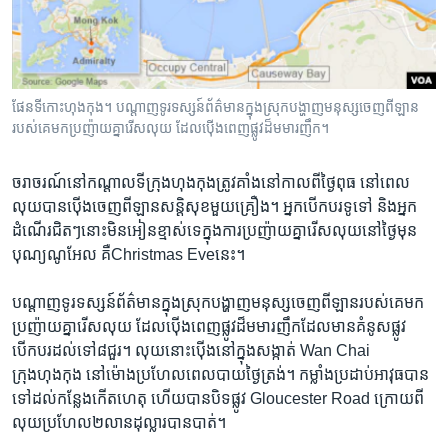
រចនា
សម្ព័ន្ធ​
Khmer English
រំលង​
និង​
បណ្តាញ​សង្គម
ចូល​
ផែនទី​កោះ​ហុងកុង​។ បណ្តាញ​ទូរទស្សន៍​​ព័ត៌មាន​ក្នុងស្រុក​បង្ហាញ​មនុស្ស​ចេញពីឡាន​
ទៅ​
របស់គេ​មក​ប្រញ៉ាយគ្នា​រើស​លុយ ​ដែលប៉ើង​ពេញផ្លូវ​ដ៏មមារញឹក​។
កាន់​
ទំព័រ​
ភាសា
ចរាចរណ៍​នៅកណ្តាល​ទីក្រុង​ហុងកុង​ត្រូវគាំង​នៅកាលពីថ្ងៃពុធ​ នៅពេល​
ស្វែង​
លុយ​បាន​ប៉ើង​ចេញពី​ឡានសន្តិសុខ​មួយគ្រឿង។​ អ្នកបើកបរ​ទូទៅ​ និងអ្នក​
រក
ដំណើរ​ជិតៗ​នោះ​មិនអៀន​ខ្មាស់​ទេ​ក្នុង​ការ​ប្រញ៉ាយ​គ្នា​រើសលុយនៅថ្ងៃមុន​
បុណ្យណូអែល​ គឺ​Christmas Eve​នេះ។​
បណ្តាញ​ទូរទស្សន៍ព័ត៌មាន​ក្នុងស្រុក​បង្ហាញ​មនុស្ស​ចេញពីឡាន​របស់គេ​មក​
ប្រញ៉ាយគ្នា​រើស​លុយ ​ដែលប៉ើង​ពេញផ្លូវ​ដ៏មមារញឹក​ដែលមាន​គំនូស​ផ្លូវ
បើកបរ​ដល់ទៅ​៨​ជួរ។ លុយ​នោះ​ប៉ើងនៅក្នុង​សង្កាត់​ Wan Chai ​
ក្រុងហុងកុង​ នៅម៉ោង​ប្រហែល​ពេលបាយ​ថ្ងៃត្រង់។ ​កម្លាំង​ប្រដាប់អាវុធ​បាន​
ទៅដល់​កន្លែង​កើត​ហេតុ ​ហើយបាន​បិទផ្លូវ ​Gloucester ​Road ​ក្រោយពី​
លុយប្រហែល​២លាន​ដុល្លារ​បាន​បាត់។