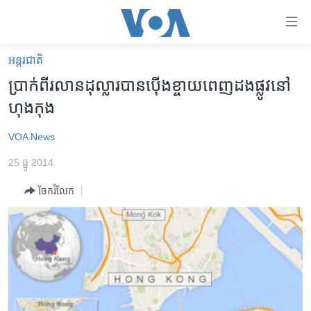
ភ្ជាប់​
ទៅ​
គេហទំព័រ​
អន្តរជាតិ
កម្ពុជា
ទាក់ទង
ប្រាក់​ពីរ​លាន​ដុល្លារ​បាន​ប៉ើង​ខ្ចាយ​ពេញដង​ផ្លូវ​នៅ​
រំលង​
អន្តរជាតិ
ហុង​កុង​
និង​
អាមេរិក
ចូល​
VOA News
ទៅ​​
ចិន
ទំព័រ​
25 ធ្នូ 2014
ហេឡូវីអូអេ
ព័ត៌មាន​​
ចែករំលែក
តែ​
កម្ពុជាច្នៃប្រតិដ្ឋ
ម្តង
ព្រឹត្តិការណ៍ព័ត៌មាន
រំលង​
និង​
ទូរទស្សន៍ / វីដេអូ​
ចូល​
វិទ្យុ / ផតខាសថ៍
ទៅ​
ទំព័រ​
កម្មវិធីទាំងអស់