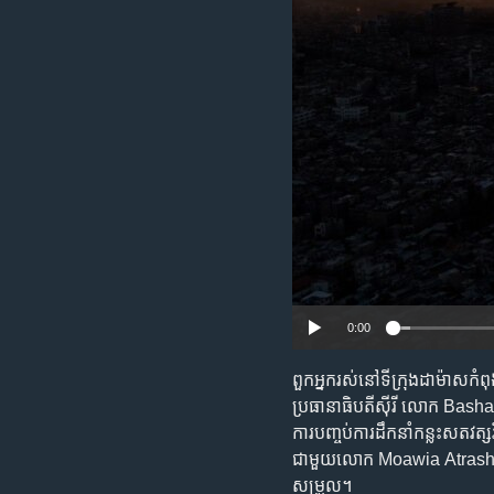
រចនា
សម្ព័ន្ធ​
រំលង​
និង​
ចូល​
ទៅ​
កាន់​
ទំព័រ​
ស្វែង​
រក
0:00
ពួកអ្នករស់​នៅ​ទីក្រុង​ដាម៉ាស​ក
ប្រធានាធិបតីស៊ីរី ​លោក Bash
ការបញ្ចប់​ការដឹកនាំ​​កន្លះ​សតវ
ជាមួយ​លោក Moawia Atrash និ
សម្រួល។