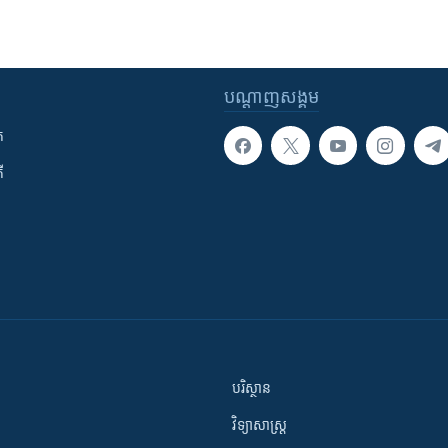
បណ្តាញ​សង្គម
ក
ី
បរិស្ថាន
វិទ្យាសាស្រ្ត