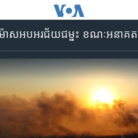
ាម៉ាស​អបអរ​ជ័យ​ជម្នះ​ ខណៈ​អនាគត​ម