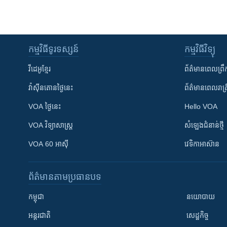
កម្មវិធី​ទូរទស្សន៍
កម្មវិធី​វិទ្យុ
វីដេអូ​ខ្មែរ
ព័ត៌មាន​ពេល​ព្រឹ
វ៉ាស៊ីនតោន​ថ្ងៃ​នេះ
ព័ត៌មាន​​ពេល​រាត្រ
VOA ថ្ងៃនេះ
Hello VOA
VOA ​វិទ្យាសាស្ត្រ
សំឡេង​ជំនាន់​ថ្មី
VOA 60 អាស៊ី
វេទិកា​អាស៊ាន
ព័ត៌មាន​តាមប្រធានបទ​
កម្ពុជា
នយោបាយ
អន្តរជាតិ
សេដ្ឋកិច្ច