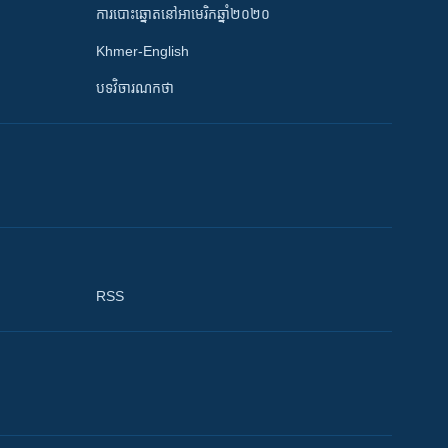
ការបោះឆ្នោតនៅអាមេរិកឆ្នាំ២០២០
Khmer-English
បទវិចារណកថា
RSS