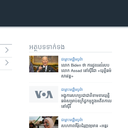
អត្ថបទ​ទាក់ទង
ជម្លោះមជ្ឈិមបូព៌ា
លោក Biden ថា ការ​ដួល​រលំ​របប​
លោក Assad នៅ​ស៊ីរី​ជា «យុត្តិធម៌​
សារវន្ត»
ជម្លោះមជ្ឈិមបូព៌ា
អង្គការ​សហ​ប្រជាជាតិ​ទាមទារ​យុត្តិ
ធម៌​សម្រាប់​ឧក្រិដ្ឋកម្ម​ក្នុង​អតីតកាល​
នៅ​ស៊ីរី
ជម្លោះមជ្ឈិមបូព៌ា
សហភាព​អឺរ៉ុប​ជំរុញ​ឲ្យមាន «អន្តរ