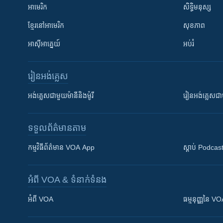
អាមេរិក
សិទ្ធិមនុស្ស
ខ្មែរ​នៅអាមេរិក
សុខភាព
អាស៊ីអាគ្នេយ៍
អប់រំ
រៀន​​អង់គ្លេស
អង់គ្លេស​ជាមួយ​ម៉ានី​និង​ម៉ូរី
រៀន​​​​​​អង់គ្លេ
ទទួល​ព័ត៌មាន​តាម
កម្មវិធី​ព័ត៌មាន VOA App
ស្តាប់ Podcas
អំពី​ VOA & ទំនាក់ទំនង
អំពី​ VOA
ធម្មនុញ្ញ​នៃ V