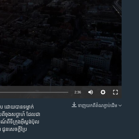
ble
2:36
ទាញ​យក​ពី​តំណភ្ជាប់​ដើម
័ស ដោយបាន​​ទម្លាក់​
EMBED
ពី​ចុង​សប្តាហ៍ ដែលជា
ីទីក្រុង​អ៊ីស្តង់ប៊ុល​
នសេចក្តី​ប្រែ