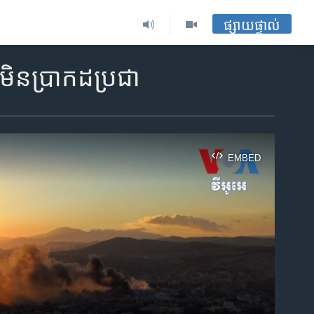
ផ្សាយផ្ទាល់
ិន​ប្រាកដ​ប្រជា
EMBED