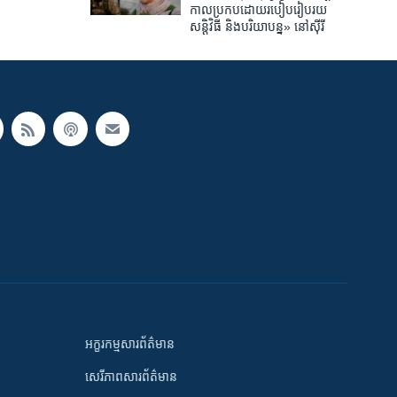
កាល​ប្រកប​ដោយ​របៀប​រៀបរយ
សន្តិវិធី និង​បរិយាបន្ន» នៅ​ស៊ីរី
អក្ខរកម្មសារព័ត៌មាន
សេរីភាពសារព័ត៌មាន