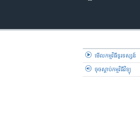
មើល​កម្មវិធី​ទូរទស្សន៍
ចុចស្តាប់កម្មវិធីវិទ្យុ