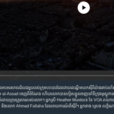
No media source currently availa
ំពុង​អបអរ​សាទរ​ជ័យ​ជម្នះ​របស់​ក្រុម​បះបោរ​ដែល​វាយដណ្តើមយកស៊ីរី​យ៉ាង​ឆាប់រហ
ar al-Assad ចេញពីតំណែង​ ហើយលោកបាន​ភៀសខ្លួនចេញទៅ​ទីក្រុង​មូស្គូ​កាល
ត្សរ៍​ដោយ​ក្រុមគ្រួសារ​របស់​លោក។ អ្នកស្រី Heather Murdock នៃ VOA រាយការណ៍​ព
ង​លោក Ahmad Fallaha ដែល​រាយការណ៍​ពីស៊ីរី។ អ្នកនាង ស្រេង លក្ខិណា ជូ