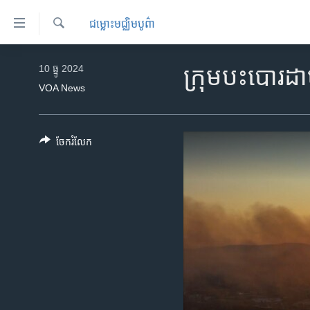
ភ្ជាប់​
ជម្លោះមជ្ឈិមបូព៌ា
ទៅ​
គេហទំព័រ​
ស្វែង​
កម្ពុជា
រក
10 ធ្នូ 2024
ក្រុម​បះបោរ​ដ
ទាក់ទង
អន្តរជាតិ
VOA News
រំលង​
និង​
អាមេរិក
ចូល​
ចិន
ចែករំលែក
ទៅ​​
ទំព័រ​
ហេឡូវីអូអេ
ព័ត៌មាន​​
កម្ពុជាច្នៃប្រតិដ្ឋ
តែ​
ម្តង
ព្រឹត្តិការណ៍ព័ត៌មាន
រំលង​
ទូរទស្សន៍ / វីដេអូ​
និង​
ចូល​
វិទ្យុ / ផតខាសថ៍
ទៅ​
កម្មវិធីទាំងអស់
ទំព័រ​