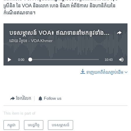
ស្រីនិត នៃ VOA និង​លោក ហេង ឌីណា អំពី​ឱកាស និង​ហានិភ័យ​នៃ​
កំណើន​ឥណទាន។
បទ​សម្ភាសន៍ ​VOA៖ ឥណទាន​នាំ​មក​នូវ​ទាំង​ឱកាស និង​ហានិភ័យ
ដោយ
វីអូអេ - VOA Khmer
No media source currently available
0:00
10:43
ទាញ​យក​ពី​តំណភ្ជាប់​ដើម
ចែករំលែក
Follow us
This item is part of
កម្ពុជា
សេដ្ឋកិច្ច
បទ​សម្ភាសន៍