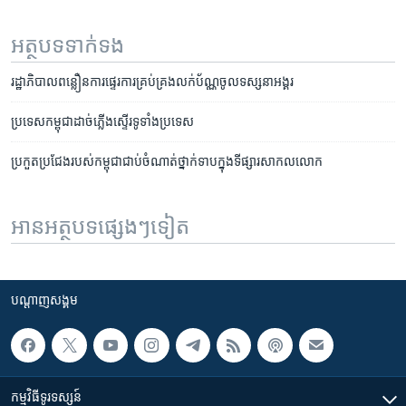
អត្ថបទ​ទាក់ទង
រដ្ឋាភិបាល​ពន្លឿន​ការ​ផ្ទេរ​ការ​គ្រប់គ្រង​លក់​ប័ណ្ណ​ចូល​ទស្សនា​អង្គរ
ប្រទេស​កម្ពុជា​ដាច់​ភ្លើង​ស្ទើរ​ទូទាំង​ប្រទេស​
ប្រកួត​ប្រជែង​របស់​កម្ពុជា​ជាប់​ចំណាត់​ថ្នាក់​ទាប​ក្នុង​ទីផ្សារ​សាកលលោក​
អានអត្ថបទផ្សេងៗទៀត
បណ្តាញ​សង្គម
កម្មវិធី​ទូរទស្សន៍