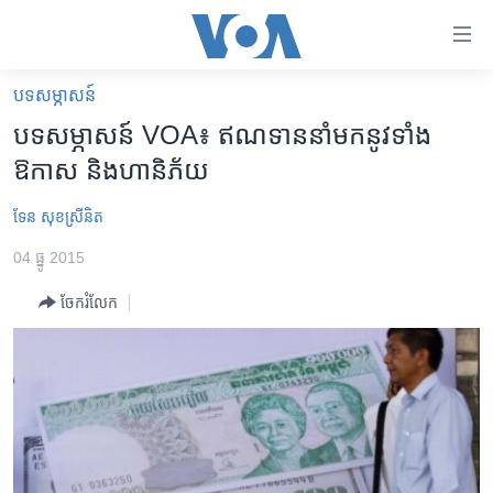
ភ្ជាប់​
ទៅ​
គេហទំព័រ​
បទ​សម្ភាសន៍
កម្ពុជា
ទាក់ទង
បទ​សម្ភាសន៍​ VOA៖ ឥណទាន​នាំ​មក​នូវ​ទាំង​
រំលង​
អន្តរជាតិ
ឱកាស និង​ហានិភ័យ
និង​
អាមេរិក
ចូល​
ទែន សុខស្រីនិត
ទៅ​​
ចិន
ទំព័រ​
04 ធ្នូ 2015
ហេឡូវីអូអេ
ព័ត៌មាន​​
ចែករំលែក
តែ​
កម្ពុជាច្នៃប្រតិដ្ឋ
ម្តង
ព្រឹត្តិការណ៍ព័ត៌មាន
រំលង​
និង​
ទូរទស្សន៍ / វីដេអូ​
ចូល​
វិទ្យុ / ផតខាសថ៍
ទៅ​
ទំព័រ​
កម្មវិធីទាំងអស់