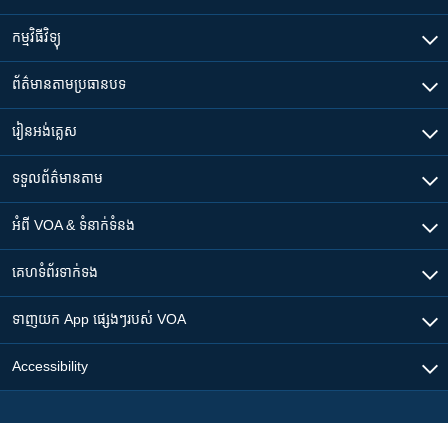
កម្មវិធី​វិទ្យុ
ព័ត៌មាន​តាមប្រធានបទ​
រៀន​​អង់គ្លេស
ទទួល​ព័ត៌មាន​តាម
អំពី​ VOA & ទំនាក់ទំនង
គេហទំព័រ​​ទាក់ទង
ទាញយក​ App ផ្សេងៗ​របស់​ VOA
Accessibility