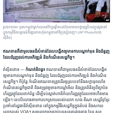
រចនា
សម្ព័ន្ធ​
Khmer English
រំលង​
និង​
បណ្តាញ​សង្គម
ចូល​
រូបឯកសារ៖ បុរស​កម្ពុជា​ម្នាក់​ឈរ​នៅ​ក្បែរ​ផ្ទាំង​បដា​ដែល​មាន​បង្ហាញ​រូបិយវត្ថុ​ផ្សេង​នៅ​
ទៅ​
ក្នុង​កម្មវិធី​សម្ពោធន៍​ទីផ្សារ​ភាគហ៊ុន​កម្ពុជា​នៅ​ទីក្រុង​ភ្នំពេញ។ (AP Photo/ហេង
កាន់​
ស៊ីនិត)
ទំព័រ​
ភាសា
ស្វែង​
ឥណទាន​គឺជា​មូលធន​ដ៏​សំខាន់​ដែល​បង្កើត​ឲ្យ​មាន​ការ​បណ្តាក់​ទុន និង​ជំនួញ
រក
ដែល​ជំរុញ​ដល់​ការ​អភិវឌ្ឍន៍ និង​កំណើន​សេដ្ឋកិច្ច។
វ៉ាស៊ីនតោន —
កំណត់​និពន្ធ៖
ឥណទាន​គឺជា​មូលធន​ដ៏​សំខាន់​ដែល​បង្កើត​
ឲ្យ​មាន​ការ​បណ្តាក់​ទុន និង​ជំនួញ ដែល​ជំរុញ​ដល់​ការ​អភិវឌ្ឍន៍ និង​កំណើន​
សេដ្ឋកិច្ច។ ក៏​ប៉ុន្តែ កំណើន​ឥណទាន​ត្រូវ​ដើរ​ឲ្យ​ស្រប​ទៅ​នឹង​សក្តានុពល​នៃ​
កំណើន​សេដ្ឋកិច្ច​ជាតិ និង​តម្រូវ​ឲ្យ​មាន​ការ​ឃ្លាំ​មើល និង​ត្រួត​ពិនិត្យ​ពី​ស្ថាប័ន​
ហិរញ្ញ​វត្ថុ​ដែល​ពាក់​ព័ន្ធ ដើម្បី​ទប់​ស្កាត់​ហានិភ័យ​ហិរញ្ញ​វត្ថុ​ដែល​អាច​កើត​មាន​
ឡើង។ នេះ​បើ​យោង​តាម​ការ​បក​ស្រាយ​របស់​លោក ហេង ឌីណា សេដ្ឋវិទូ​ខ្មែរ​
ប្រចាំ​នៅ​រដ្ឋធានី​វ៉ាស៊ីនតោន ​នៅ​ក្នុង​កម្មវិធី​សេដ្ឋកិច្ច​ក្នុង​តំបន់ និង​សកល​
លោក​របស់ VOA។ សូម​លោក​អ្នក​ស្តាប់បទ​សន្ទនា​រវាង​នាង ទែន សុខ