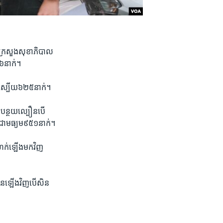
ះ​ក្រសួង​សុខាភិបាល​
៦​នាក់។​
​សះ​ស្បើយ​៦២៥​នាក់។​
ន​បន្ថយ​ល្បឿន​បើ​
យ​ជា​មធ្យម​៩៥១​នាក់។​
ហក់​ឡើង​មក​វិញ​
មាន​ឡើង​វិញ​បើ​សិន​