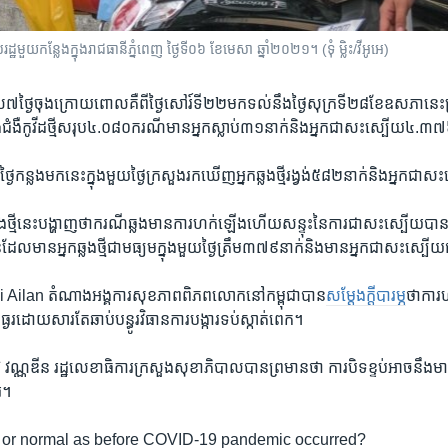
ួយ​កន្លែង​ក្នុង​រាជធានី​ភ្នំពេញ ថ្ងៃទី០៦ ខែមេសា ឆ្នាំ២០២១។ (ទុំ ម្លិះ/វីអូអេ)
​ថ្ងៃ​ចុង​ក្រោយ​ពោល​គឺ​ពី​ថ្ងៃ​សៅរ៍​ទី២២​មក​ទល់​នឹង​ថ្ងៃ​សុក្រ​ទី២៨​ខែ​ឧសភា​នេ
ំងឺ​កូវីដ​ថ្មី​សរុប​៤.០៨០​ករណី​មាន​អ្នក​ស្លាប់​៣១​នាក់​និង​អ្នក​ជា​សះស្បើយ​៤.៣៧
ថ្ងៃ​កន្លង​មក​នេះក្នុង​មួយ​ថ្ងៃ​ក្រសួង​រក​ឃើញ​អ្នក​ឆ្លង​ថ្មី​រង្វង់​៥៨២​នាក់​និង​អ្នក​ជា
្លង​ថ្មីនេះ​បង្ហាញ​ថាករណី​ឆ្លង​មាន​ការ​ហក់​ឡើង​ហើយ​សន្ទុះ​នៃ​ការ​ជា​សះ​ស្បើយ​បា
ល​មាន​អ្នក​ឆ្លង​ថ្មី​ជា​មធ្យម​ក្នុង​មួយ​ថ្ងៃ​ត្រឹម​៣៧៩​នាក់​និង​មាន​អ្នក​ជា​សះ​ស្បើ
ត ​Li Ailan ​តំណាង​អង្គការ​សុខភាព​ពិភពលោក​នៅ​កម្ពុជាបាន​
សម្ដែង​ក្ដី​បារម្ភ​
ថា​ការ​
ងរ​ដោយ​សារ​តែ​ឆាប់​បន្ធូរ​វិធានការ​បង្ការ​ទប់​ស្កាត់​ពេក។​
 ​ឱ វណ្ណឌីន​ រដ្ឋលេខាធិការ​ក្រសួង​សុខាភិបាល​បាន​ព្រមាន​ថា​ ការ​បិទ​ខ្ទប់​អាច​នឹង​
រ។​
e or normal as before COVID-19 pandemic occurred?