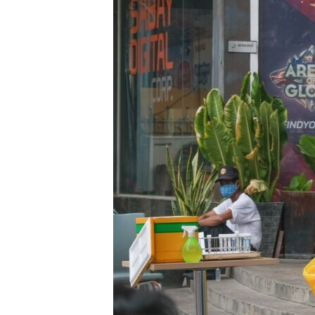
រចនា
សម្ព័ន្ធ​
រំលង​
និង​
ចូល​
ទៅ​
កាន់​
ទំព័រ​
ស្វែង​
រក