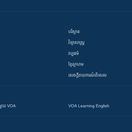
បរិស្ថាន
វិទ្យាសាស្រ្ត
វប្បធម៌
ខ្មែរក្រហម
សេចក្តីរាយការណ៍ពិសេស
ស​​ជាមួយ VOA
VOA Learning English