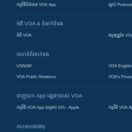
កម្មវិធី​ព័ត៌មាន VOA App
ស្តាប់ Podcas
អំពី​ VOA & ទំនាក់ទំនង
អំពី​ VOA
ធម្មនុញ្ញ​នៃ V
គេហទំព័រ​​ទាក់ទង
USAGM
VOA English
VOA Public Relations
VOA's Privac
ទាញយក​ App ផ្សេងៗ​របស់​ VOA
Khmer English
កម្មវិធី​ VOA App សម្រាប់ iOS - Apple
កម្មវិធី​ VOA
បណ្តាញ​សង្គម
Accessibility