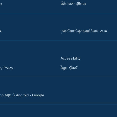
ts
ព័ត៌មាន​តាម​អ៊ីមែល
OA
ក្រម​​​សីលធម៌​​​អ្នក​​​សារព័ត៌មាន VOA
Accessibility
y Policy
វិទ្យុ​អាស៊ី​សេរី
 App សម្រាប់ Android - Google