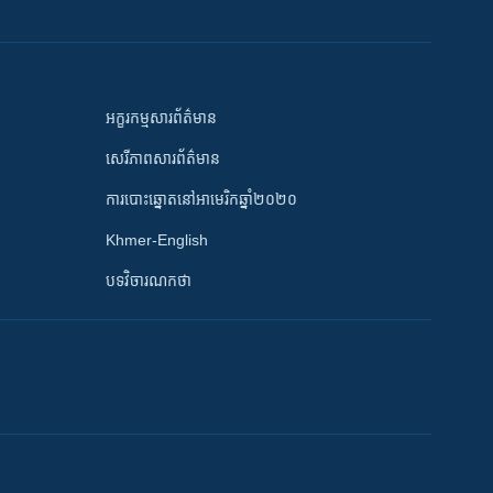
អក្ខរកម្មសារព័ត៌មាន
សេរីភាពសារព័ត៌មាន
ការបោះឆ្នោតនៅអាមេរិកឆ្នាំ២០២០
Khmer-English
បទវិចារណកថា