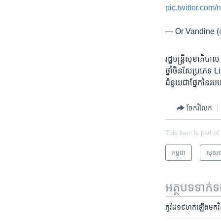
pic.twitter.co
— Or Vandine 
រដ្ឋមន្ត្រី​សុខាភិបាល
ថ្នាំ​ចិន​សែ​ប្រភេទ​
ជំនួយ​ជា​ផ្នែក​នៃ​របប​
ចែករំលែក
This item is part of
កម្ពុជា
សុខភ
អត្ថបទ​ទាក់
កូវីដ១៩​ហក់​ឡើង​មក​វិញ 