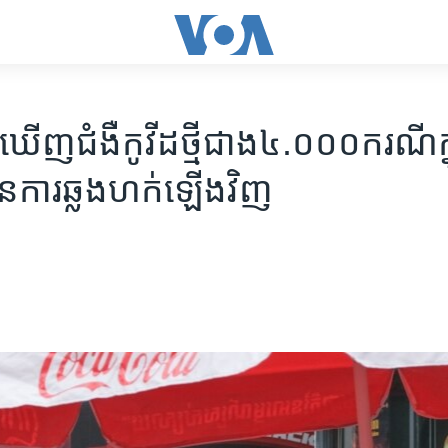
​ឃើញ​​​ជំងឺ​​​កូវីដ​ថ្មី​​ជាង​៤.០០០​ករណី​ក
ៃ​ការ​ឆ្លង​​ហក់​ឡើង​​វិញ