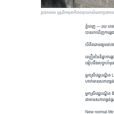
រូប​ឯកសារ៖ បុគ្គលិក​សុខាភិបាល​ចុះ​យក​សំណាក​ប្រជាពលរដ្ឋ​ម
ភ្នំពេញ —
រយៈពេល​៧
បាន​រក​ឃើញការ​ឆ្លង​ជ
បើ​គិត​ជា​មធ្យម​នា​៧​
ល្បឿន​នៃ​និន្នាការ​ឆ
ធៀប​នឹង​សប្ដាហ៍​មុនដែ
អ្នកស្រី​វេជ្ជបណ្ឌិ
ហាក់​មាន​សភាព​ធ្ងន់ធ្
អ្នកស្រី​វេជ្ជបណ្ឌិត
ជា​មាន​សភាព​ធ្ងន់ធ្ង
New normal lif