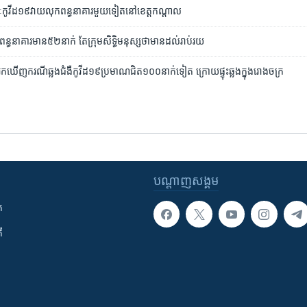
ៈ​កូវីដ១៩​វាយលុក​ពន្ធនាគារ​មួយ​ទៀត​នៅ​ខេត្ត​កណ្ដាល
ក្នុង​ពន្ធនាគារ​មាន​៥២​នាក់ តែ​ក្រុម​សិទ្ធិ​មនុស្ស​ថា​មាន​ដល់​រាប់​រយ
​រក​ឃើញ​ករណី​ឆ្លង​ជំងឺ​កូវីដ​១៩​ប្រមាណ​​ជិត​១០០​នាក់​ទៀត ក្រោយ​ផ្ទុះ​ឆ្លង​ក្នុង​រោងចក្រ
បណ្តាញ​សង្គម
ក
ី