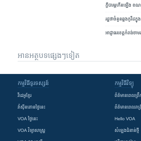
ក្ដី​បារម្ភ​កើនឡើង ខណ
រដ្ឋ​ថា​ចំនួន​ឆ្លង​កូវីដ​
អាជ្ញាធរ​ខេត្ត​កំពង់ចាម
អានអត្ថបទផ្សេងៗទៀត
កម្មវិធី​ទូរទស្សន៍
កម្មវិធី​វិទ្យុ
វីដេអូ​ខ្មែរ
ព័ត៌មាន​ពេល​ព្រឹ
វ៉ាស៊ីនតោន​ថ្ងៃ​នេះ
ព័ត៌មាន​​ពេល​រាត្រ
VOA ថ្ងៃនេះ
Hello VOA
VOA ​វិទ្យាសាស្ត្រ
សំឡេង​ជំនាន់​ថ្មី