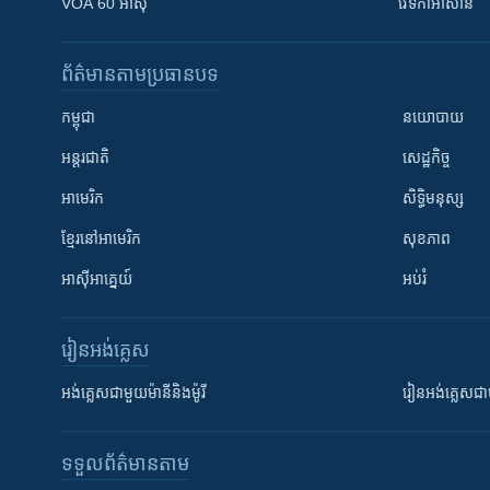
VOA 60 អាស៊ី
វេទិកា​អាស៊ាន
ព័ត៌មាន​តាមប្រធានបទ​
កម្ពុជា
នយោបាយ
អន្តរជាតិ
សេដ្ឋកិច្ច
អាមេរិក
សិទ្ធិមនុស្ស
ខ្មែរ​នៅអាមេរិក
សុខភាព
អាស៊ីអាគ្នេយ៍
អប់រំ
រៀន​​អង់គ្លេស
អង់គ្លេស​ជាមួយ​ម៉ានី​និង​ម៉ូរី
រៀន​​​​​​អង់គ្លេ
ទទួល​ព័ត៌មាន​តាម