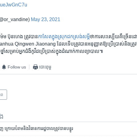
m/nueJwGnC7u
(@or_vandine)
May 23, 2021
 ​ម៉ម ប៊ុនហេង​ ត្រូវ​បាន​
កាសែត​ក្នុង​ស្រុក​ដកស្រង់​សម្ដី
​ថា​ការ​សះស្បើយ​គឺ​ច្រើន​ដ
 Lianhua Qingwen Jiaonang ​ដែល​ទើប​ត្រូវ​បាន​អនុញ្ញាត​ឱ្យ​ប្រើ​ប្រាស់​និង​ត្រូវ​ប
ថ្នាំ​សម្រាប់​អ្នក​ជំងឺ​កូវីដ​ប្រើ​ប្រាស់​ក្នុង​ដំណាក់កាល​ព្យាបាល៕
Follow us
បោះពុម្ព
ាព
ទង
ក្រោយ​បំរាម​និង​វិធានការ​រដ្ឋបាល​ត្រូវ​បាន​បន្ធូរ