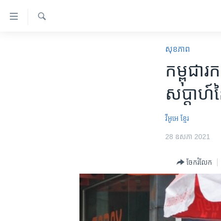
ភ្ជាប់​
ទៅ​
គេហទំព័រ​
ស្វែង​
កម្ពុជា
រក
សុខភាព
ទាក់ទង
អន្តរជាតិ
កម្ពុជា​រក
រំលង​
និង​
អាមេរិក
សប្ដាហ៍​ន
ចូល​
ចិន
ទៅ​​
ទំព័រ​
ហេឡូវីអូអេ
វីអូអេ​​ ខ្មែរ​
ព័ត៌មាន​​
កម្ពុជាច្នៃប្រតិដ្ឋ
28 ឧសភា 2021
តែ​
ម្តង
ព្រឹត្តិការណ៍ព័ត៌មាន
ចែករំលែក
រំលង​
ទូរទស្សន៍ / វីដេអូ​
និង​
ចូល​
វិទ្យុ / ផតខាសថ៍
ទៅ​
កម្មវិធីទាំងអស់
ទំព័រ​