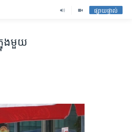
ផ្សាយផ្ទាល់
្នុង​មួយ​